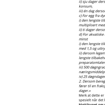
ii) sju dager de
konsum,
iii) én dag ders
c) For egg fra 
i) den lengste t
multiplisert med
ii) ti dager der
d) For akvatiske
minst
i) den lengste t
med 1,5 og uttr
ii) dersom legem
lengste tilbakeh
preparatomtalen
iii) 500 døgngra
næringsmiddelp
iv) 25 døgndager
2. Dersom beregnin
fører til en fra
dager.»
Merk at dette er
spesielt når det
Mattilsynet om v