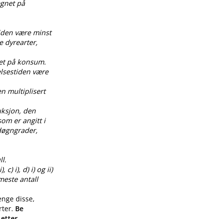
egnet på
tiden være minst
e dyrearter,
net på konsum.
elsestiden være
en multiplisert
uksjon, den
om er angitt i
0 døgngrader,
l.
) i), d) i) og ii)
meste antall
enge disse,
rter.
Be
 etter