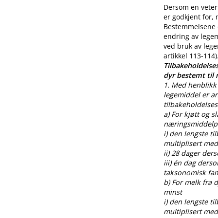
Dersom en veteri
er godkjent for,
Bestemmelsene o
endring av legem
ved bruk av lege
artikkel 113-114)
Tilbakeholdelses
dyr bestemt til
1. Med henblikk 
legemiddel er an
tilbakeholdelses
a) For kjøtt og s
næringsmiddelpr
i) den lengste t
multiplisert med
ii) 28 dager der
iii) én dag ders
taksonomisk fami
b) For melk fra
minst
i) den lengste t
multiplisert med