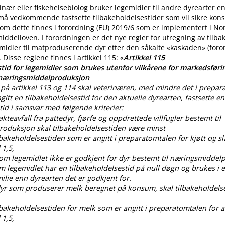
nær eller fiskehelsebiolog bruker legemidler til andre dyrearter 
 må vedkommende fastsette tilbakeholdelsestider som vil sikre ko
m dette finnes i forordning (EU) 2019/6 som er implementert i No
iddelloven. I forordningen er det nye regler for utregning av tilba
midler til matproduserende dyr etter den såkalte «kaskaden» (for
. Disse reglene finnes i artikkel 115: «
Artikkel 115
tid for legemidler som brukes utenfor vilkårene for markedsførin
 næringsmiddelproduksjon
på artikkel 113 og 114 skal veterinæren, med mindre det i prepar
gitt en tilbakeholdelsestid for den aktuelle dyrearten, fastsette en
tid i samsvar med følgende kriterier:
lakteavfall fra pattedyr, fjørfe og oppdrettede villfugler bestemt til
oduksjon skal tilbakeholdelsestiden være minst
ilbakeholdelsestiden som er angitt i preparatomtalen for kjøtt og sl
 1,5,
som legemidlet ikke er godkjent for dyr bestemt til næringsmiddel
om legemidlet har en tilbakeholdelsestid på null døgn og brukes i
lie enn dyrearten det er godkjent for.
 dyr som produserer melk beregnet på konsum, skal tilbakeholdels
ilbakeholdelsestiden for melk som er angitt i preparatomtalen for al
 1,5,