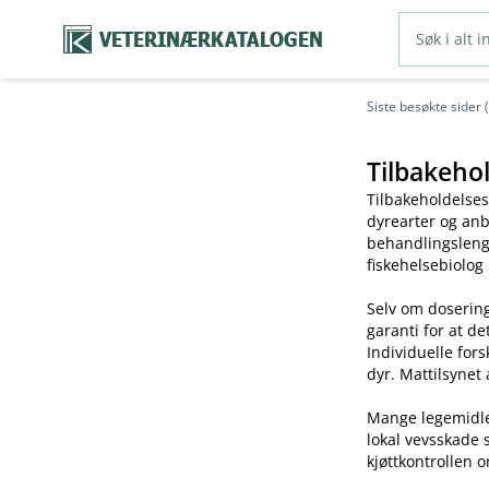
VETERINÆRKATALOGEN
Siste besøkte sider 
Tilbakehol
Tilbakeholdelses
dyrearter og anb
behandlingslengd
fiskehelsebiolog
Selv om dosering
garanti for at de
Individuelle for
dyr. Mattilsynet 
Mange legemidler 
lokal vevsskade 
kjøttkontrollen o