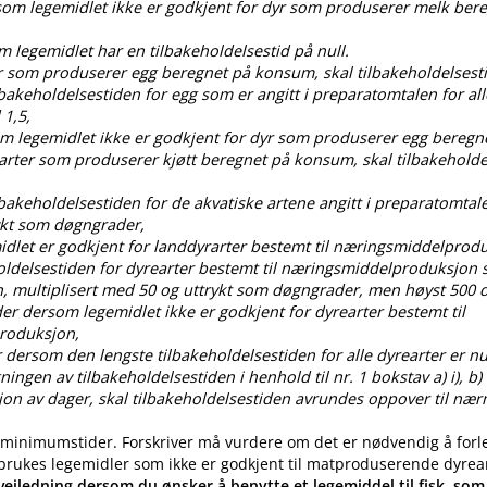
rsom legemidlet ikke er godkjent for dyr som produserer melk ber
om legemidlet har en tilbakeholdelsestid på null.
dyr som produserer egg beregnet på konsum, skal tilbakeholdelses
ilbakeholdelsestiden for egg som er angitt i preparatomtalen for all
 1,5,
som legemidlet ikke er godkjent for dyr som produserer egg bereg
 arter som produserer kjøtt beregnet på konsum, skal tilbakehold
ilbakeholdelsestiden for de akvatiske artene angitt i preparatomtal
ykt som døgngrader,
idlet er godkjent for landdyrarter bestemt til næringsmiddelprod
oldelsestiden for dyrearter bestemt til næringsmiddelproduksjon s
, multiplisert med 50 og uttrykt som døgngrader, men høyst 50
der dersom legemidlet ikke er godkjent for dyrearter bestemt til
roduksjon,
 dersom den lengste tilbakeholdelsestiden for alle dyrearter er nul
gen av tilbakeholdelsestiden i henhold til nr. 1 bokstav a) i), b) i), c
ksjon av dager, skal tilbakeholdelsestiden avrundes oppover til nær
 minimumstider. Forskriver må vurdere om det er nødvendig å forl
 brukes legemidler som ikke er godkjent til matproduserende dyrea
eiledning dersom du ønsker å benytte et legemiddel til fisk, som