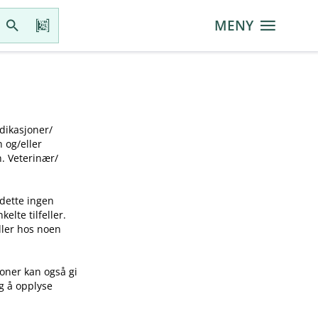
MENY
ikasjoner​/​
g​/​eller
 Veterinær​/​
 dette ingen
elte tilfeller.
idler hos noen
joner kan også gi
ig å opplyse