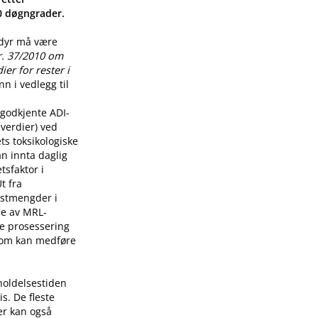
00 døgngrader.
 dyr må være
r. 37/2010 om
er for rester i
n i vedlegg til
godkjente ADI-
verdier) ved
ts toksikologiske
n innta daglig
tsfaktor i
t fra
restmengder i
lse av MRL-
re prosessering
som kan medføre
holdelsestiden
s. De fleste
er kan også