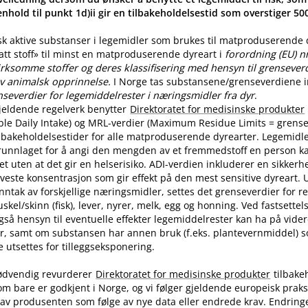
nhold til punkt 1d)ii gir en tilbakeholdelsestid som overstiger 5
sk aktive substanser i legemidler som brukes til matproduserende
latt stoff» til minst en matproduserende dyreart i
forordning (EU) n
rksomme stoffer og deres klassifisering med hensyn til grenseverdi
v animalsk opprinnelse.
I Norge tas substansene​/​grenseverdiene in
nseverdier for legemiddelrester i næringsmidler fra dyr
.
jeldende regelverk benytter
Direktoratet for medisinske produkter
ble Daily Intake) og MRL-verdier (Maximum Residue Limits = grense
tilbakeholdelsestider for alle matproduserende dyrearter. Legemidle
runnlaget for å angi den mengden av et fremmedstoff en person ka
t uten at det gir en helserisiko. ADI-verdien inkluderer en sikkerhe
aveste konsentrasjon som gir effekt på den mest sensitive dyreart. U
nntak av forskjellige næringsmidler, settes det grenseverdier for 
skel​/​skinn (fisk), lever, nyrer, melk, egg og honning. Ved fastsette
også hensyn til eventuelle effekter legemiddelrester kan ha på vide
r, samt om substansen har annen bruk (f.eks. plantevernmiddel) 
utsettes for tilleggseksponering.
ødvendig revurderer
Direktoratet for medisinske produkter
tilbake
om bare er godkjent i Norge, og vi følger gjeldende europeisk praksi
av produsenten som følge av nye data eller endrede krav. Endring