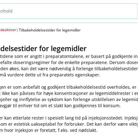
deaktiver
(
)
Tilbakeholdelsestider for legemidler
delsestider for legemidler
tidene som er angitt i preparatomtalene, er basert på godkjente ind
efalte doseringsregimer for de enkelte preparatene. Dersom dosen o
en økes, kan det være nødvendig å forlenge tilbakeholdelsestiden.
 må vurdere dette ut fra preparatets egenskaper.
en er som anbefalt og godkjent tilbakeholdelsestid overholdes, er
t ikke kan påvises for høye konsentrasjoner av legemiddelrester i enk
skjeller og innflytelse av sykdom kan forlenge utskillelsen av legem
avgjør til enhver tid om et slakt kan godkjennes til konsum.
kan etterlate rester i spesielt lang tid på injeksjonsstedet. Injeks
som er estetisk uakseptabel for forbruker. Det kan derfor være vikt
m hvor injeksjon er foretatt, f.eks. ved nødslakt.