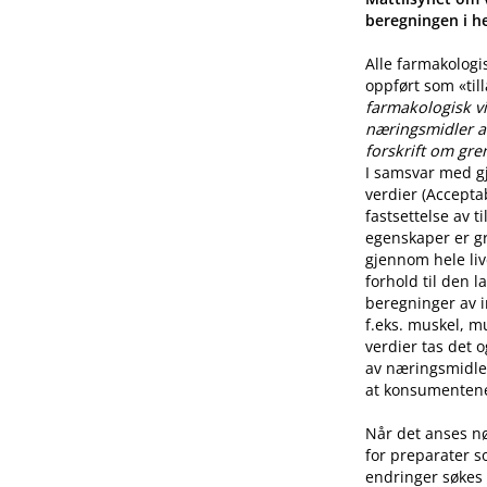
beregningen i he
Alle farmakologi
oppført som «til
farmakologisk vi
næringsmidler a
forskrift om gre
I samsvar med g
verdier (Accepta
fastsettelse av 
egenskaper er g
gjennom hele live
forhold til den l
beregninger av i
f.eks. muskel, mu
verdier tas det 
av næringsmidle
at konsumentene 
Når det anses n
for preparater s
endringer søkes 