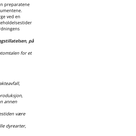
enn preparatene
nsumentene.
rge ved en
keholdelsestider
ordningens
gstillatelsen, på
atomtalen for et
akteavfall,
produksjon,
 en annen
estiden være
le dyrearter,