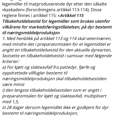
legemidler til matproduserende dyr etter den såkalte
«kaskaden» (forordningens artikkel 113-114). Disse
reglene finnes i artikkel 115: «
Artikkel 115
Tilbakeholdelsestid for legemidler som brukes utenfor
vilkårene for markedsføringstillatelsen, på dyr bestemt
til næringsmiddelproduksjon
1. Med henblikk på artikkel 113 og 114 skal veterinæren,
med mindre det i preparatomtalen for et legemiddel er
angitt en tilbakeholdelsestid for den aktuelle dyrearten,
fastsette en tilbakeholdelsestid i samsvar med følgende
kriterier:
a) For kjøtt og slakteavfall fra pattedyr, fjørfe og
oppdrettede villfugler bestemt til
næringsmiddelproduksjon skal tilbakeholdelsestiden
være minst
i) den lengste tilbakeholdelsestiden som er angitt i
preparatomtalen for kjøtt og slakteavfall, multiplisert
med 1,5,
ii) 28 dager dersom legemidlet ikke er godkjent for dyr
bestemt til næringsmiddelproduksjon,