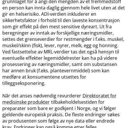
grunnlaget for å angi den mengden av et fremmedstoff
en person kan innta daglig gjennom hele livet uten at det
gir en helserisiko. ADI-verdien inkluderer en
sikkerhetsfaktor i forhold til den laveste konsentrasjon
som gir effekt på den mest sensitive dyreart. Ut fra
beregninger av inntak av forskjellige næringsmidler,
settes det grenseverdier for restmengder i f.eks. muskel,
muskel​/​skinn (fisk), lever, nyrer, melk, egg og honning.
Ved fastsettelse av MRL-verdier tas det også hensyn til
eventuelle effekter legemiddelrester kan ha på videre
prosessering av næringsmidler, samt om substansen
har annen bruk (f.eks. plantevernmiddel) som kan
medføre at konsumentene utsettes for
tilleggseksponering.
Når det anses nødvendig revurderer
Direktoratet for
medisinske produkter
tilbakeholdelsestiden for
preparater som bare er godkjent i Norge, og vi følger
gjeldende europeisk praksis. De fleste endringer søkes
av produsenten som følge av nye data eller endrede
krav. Endringer kan også komme etter felles