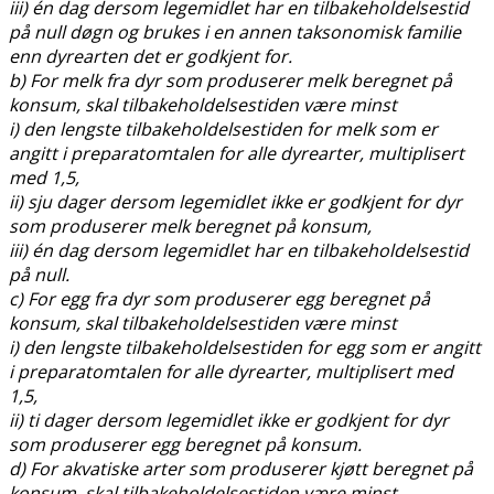
iii) én dag dersom legemidlet har en tilbakeholdelsestid
på null døgn og brukes i en annen taksonomisk familie
enn dyrearten det er godkjent for.
b) For melk fra dyr som produserer melk beregnet på
konsum, skal tilbakeholdelsestiden være minst
i) den lengste tilbakeholdelsestiden for melk som er
angitt i preparatomtalen for alle dyrearter, multiplisert
med 1,5,
ii) sju dager dersom legemidlet ikke er godkjent for dyr
som produserer melk beregnet på konsum,
iii) én dag dersom legemidlet har en tilbakeholdelsestid
på null.
c) For egg fra dyr som produserer egg beregnet på
konsum, skal tilbakeholdelsestiden være minst
i) den lengste tilbakeholdelsestiden for egg som er angitt
i preparatomtalen for alle dyrearter, multiplisert med
1,5,
ii) ti dager dersom legemidlet ikke er godkjent for dyr
som produserer egg beregnet på konsum.
d) For akvatiske arter som produserer kjøtt beregnet på
konsum, skal tilbakeholdelsestiden være minst