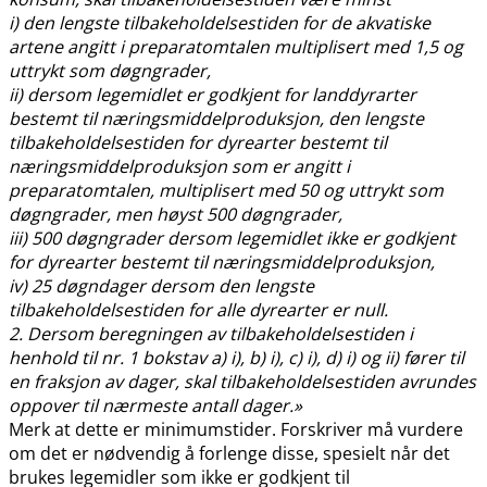
i) den lengste tilbakeholdelsestiden for de akvatiske
artene angitt i preparatomtalen multiplisert med 1,5 og
uttrykt som døgngrader,
ii) dersom legemidlet er godkjent for landdyrarter
bestemt til næringsmiddelproduksjon, den lengste
tilbakeholdelsestiden for dyrearter bestemt til
næringsmiddelproduksjon som er angitt i
preparatomtalen, multiplisert med 50 og uttrykt som
døgngrader, men høyst 500 døgngrader,
iii) 500 døgngrader dersom legemidlet ikke er godkjent
for dyrearter bestemt til næringsmiddelproduksjon,
iv) 25 døgndager dersom den lengste
tilbakeholdelsestiden for alle dyrearter er null.
2. Dersom beregningen av tilbakeholdelsestiden i
henhold til nr. 1 bokstav a) i), b) i), c) i), d) i) og ii) fører til
en fraksjon av dager, skal tilbakeholdelsestiden avrundes
oppover til nærmeste antall dager.»
Merk at dette er minimumstider. Forskriver må vurdere
om det er nødvendig å forlenge disse, spesielt når det
brukes legemidler som ikke er godkjent til