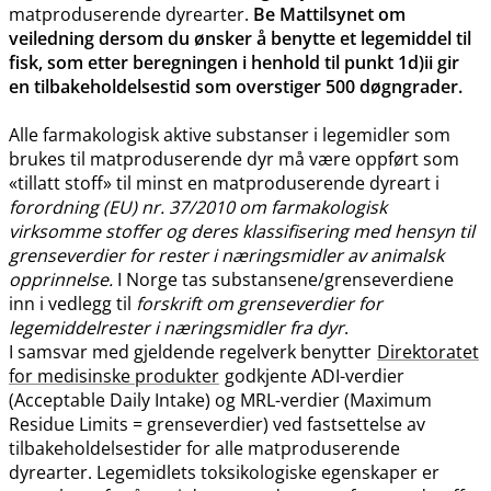
matproduserende dyrearter.
Be Mattilsynet om
veiledning dersom du ønsker å benytte et legemiddel til
fisk, som etter beregningen i henhold til punkt 1d)ii gir
en tilbakeholdelsestid som overstiger 500 døgngrader.
Alle farmakologisk aktive substanser i legemidler som
brukes til matproduserende dyr må være oppført som
«tillatt stoff» til minst en matproduserende dyreart i
forordning (EU) nr. 37/2010 om farmakologisk
virksomme stoffer og deres klassifisering med hensyn til
grenseverdier for rester i næringsmidler av animalsk
opprinnelse.
I Norge tas substansene​/​grenseverdiene
inn i vedlegg til
forskrift om grenseverdier for
legemiddelrester i næringsmidler fra dyr
.
I samsvar med gjeldende regelverk benytter
Direktoratet
for medisinske produkter
godkjente ADI-verdier
(Acceptable Daily Intake) og MRL-verdier (Maximum
Residue Limits = grenseverdier) ved fastsettelse av
tilbakeholdelsestider for alle matproduserende
dyrearter. Legemidlets toksikologiske egenskaper er