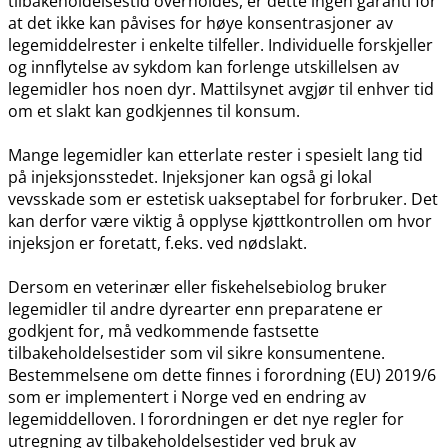
tilbakeholdelsestid overholdes, er dette ingen garanti for
at det ikke kan påvises for høye konsentrasjoner av
legemiddelrester i enkelte tilfeller. Individuelle forskjeller
og innflytelse av sykdom kan forlenge utskillelsen av
legemidler hos noen dyr. Mattilsynet avgjør til enhver tid
om et slakt kan godkjennes til konsum.
Mange legemidler kan etterlate rester i spesielt lang tid
på injeksjonsstedet. Injeksjoner kan også gi lokal
vevsskade som er estetisk uakseptabel for forbruker. Det
kan derfor være viktig å opplyse kjøttkontrollen om hvor
injeksjon er foretatt, f.eks. ved nødslakt.
Dersom en veterinær eller fiskehelsebiolog bruker
legemidler til andre dyrearter enn preparatene er
godkjent for, må vedkommende fastsette
tilbakeholdelsestider som vil sikre konsumentene.
Bestemmelsene om dette finnes i forordning (EU) 2019/6
som er implementert i Norge ved en endring av
legemiddelloven. I forordningen er det nye regler for
utregning av tilbakeholdelsestider ved bruk av