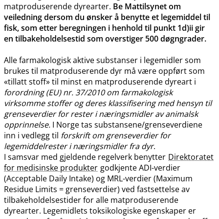
matproduserende dyrearter.
Be Mattilsynet om
veiledning dersom du ønsker å benytte et legemiddel til
fisk, som etter beregningen i henhold til punkt 1d)ii gir
en tilbakeholdelsestid som overstiger 500 døgngrader.
Alle farmakologisk aktive substanser i legemidler som
brukes til matproduserende dyr må være oppført som
«tillatt stoff» til minst en matproduserende dyreart i
forordning (EU) nr. 37/2010 om farmakologisk
virksomme stoffer og deres klassifisering med hensyn til
grenseverdier for rester i næringsmidler av animalsk
opprinnelse.
I Norge tas substansene​/​grenseverdiene
inn i vedlegg til
forskrift om grenseverdier for
legemiddelrester i næringsmidler fra dyr
.
I samsvar med gjeldende regelverk benytter
Direktoratet
for medisinske produkter
godkjente ADI-verdier
(Acceptable Daily Intake) og MRL-verdier (Maximum
Residue Limits = grenseverdier) ved fastsettelse av
tilbakeholdelsestider for alle matproduserende
dyrearter. Legemidlets toksikologiske egenskaper er