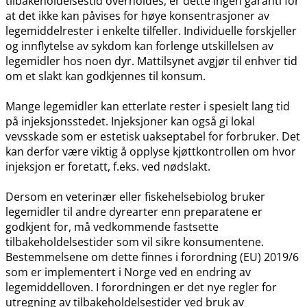
tilbakeholdelsestid overholdes, er dette ingen garanti for
at det ikke kan påvises for høye konsentrasjoner av
legemiddelrester i enkelte tilfeller. Individuelle forskjeller
og innflytelse av sykdom kan forlenge utskillelsen av
legemidler hos noen dyr. Mattilsynet avgjør til enhver tid
om et slakt kan godkjennes til konsum.
Mange legemidler kan etterlate rester i spesielt lang tid
på injeksjonsstedet. Injeksjoner kan også gi lokal
vevsskade som er estetisk uakseptabel for forbruker. Det
kan derfor være viktig å opplyse kjøttkontrollen om hvor
injeksjon er foretatt, f.eks. ved nødslakt.
Dersom en veterinær eller fiskehelsebiolog bruker
legemidler til andre dyrearter enn preparatene er
godkjent for, må vedkommende fastsette
tilbakeholdelsestider som vil sikre konsumentene.
Bestemmelsene om dette finnes i forordning (EU) 2019/6
som er implementert i Norge ved en endring av
legemiddelloven. I forordningen er det nye regler for
utregning av tilbakeholdelsestider ved bruk av