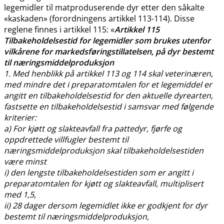
legemidler til matproduserende dyr etter den såkalte
«kaskaden» (forordningens artikkel 113-114). Disse
reglene finnes i artikkel 115: «
Artikkel 115
Tilbakeholdelsestid for legemidler som brukes utenfor
vilkårene for markedsføringstillatelsen, på dyr bestemt
til næringsmiddelproduksjon
1. Med henblikk på artikkel 113 og 114 skal veterinæren,
med mindre det i preparatomtalen for et legemiddel er
angitt en tilbakeholdelsestid for den aktuelle dyrearten,
fastsette en tilbakeholdelsestid i samsvar med følgende
kriterier:
a) For kjøtt og slakteavfall fra pattedyr, fjørfe og
oppdrettede villfugler bestemt til
næringsmiddelproduksjon skal tilbakeholdelsestiden
være minst
i) den lengste tilbakeholdelsestiden som er angitt i
preparatomtalen for kjøtt og slakteavfall, multiplisert
med 1,5,
ii) 28 dager dersom legemidlet ikke er godkjent for dyr
bestemt til næringsmiddelproduksjon,