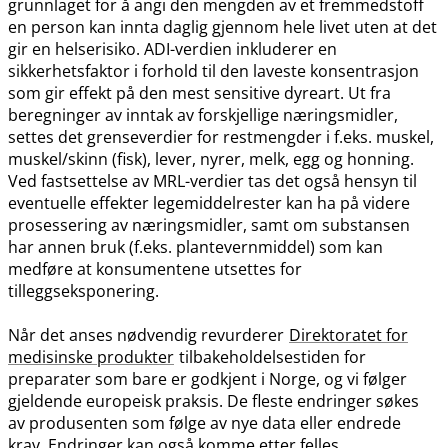
grunnlaget for å angi den mengden av et fremmedstoff
en person kan innta daglig gjennom hele livet uten at det
gir en helserisiko. ADI-verdien inkluderer en
sikkerhetsfaktor i forhold til den laveste konsentrasjon
som gir effekt på den mest sensitive dyreart. Ut fra
beregninger av inntak av forskjellige næringsmidler,
settes det grenseverdier for restmengder i f.eks. muskel,
muskel​/​skinn (fisk), lever, nyrer, melk, egg og honning.
Ved fastsettelse av MRL-verdier tas det også hensyn til
eventuelle effekter legemiddelrester kan ha på videre
prosessering av næringsmidler, samt om substansen
har annen bruk (f.eks. plantevernmiddel) som kan
medføre at konsumentene utsettes for
tilleggseksponering.
Når det anses nødvendig revurderer
Direktoratet for
medisinske produkter
tilbakeholdelsestiden for
preparater som bare er godkjent i Norge, og vi følger
gjeldende europeisk praksis. De fleste endringer søkes
av produsenten som følge av nye data eller endrede
krav. Endringer kan også komme etter felles