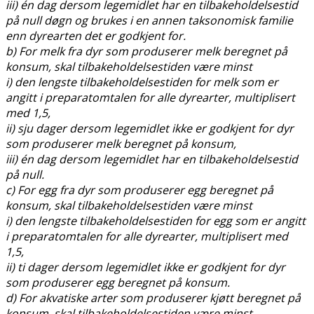
iii) én dag dersom legemidlet har en tilbakeholdelsestid
på null døgn og brukes i en annen taksonomisk familie
enn dyrearten det er godkjent for.
b) For melk fra dyr som produserer melk beregnet på
konsum, skal tilbakeholdelsestiden være minst
i) den lengste tilbakeholdelsestiden for melk som er
angitt i preparatomtalen for alle dyrearter, multiplisert
med 1,5,
ii) sju dager dersom legemidlet ikke er godkjent for dyr
som produserer melk beregnet på konsum,
iii) én dag dersom legemidlet har en tilbakeholdelsestid
på null.
c) For egg fra dyr som produserer egg beregnet på
konsum, skal tilbakeholdelsestiden være minst
i) den lengste tilbakeholdelsestiden for egg som er angitt
i preparatomtalen for alle dyrearter, multiplisert med
1,5,
ii) ti dager dersom legemidlet ikke er godkjent for dyr
som produserer egg beregnet på konsum.
d) For akvatiske arter som produserer kjøtt beregnet på
konsum, skal tilbakeholdelsestiden være minst