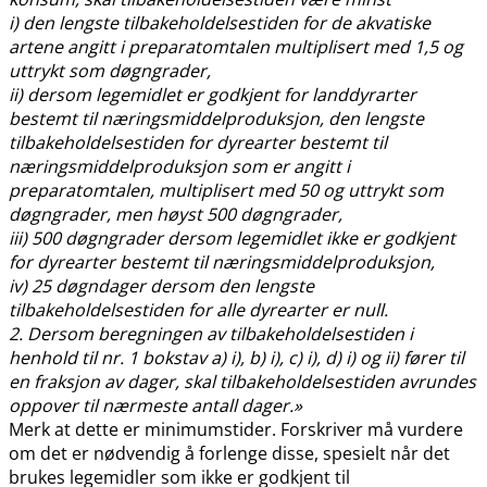
i) den lengste tilbakeholdelsestiden for de akvatiske
artene angitt i preparatomtalen multiplisert med 1,5 og
uttrykt som døgngrader,
ii) dersom legemidlet er godkjent for landdyrarter
bestemt til næringsmiddelproduksjon, den lengste
tilbakeholdelsestiden for dyrearter bestemt til
næringsmiddelproduksjon som er angitt i
preparatomtalen, multiplisert med 50 og uttrykt som
døgngrader, men høyst 500 døgngrader,
iii) 500 døgngrader dersom legemidlet ikke er godkjent
for dyrearter bestemt til næringsmiddelproduksjon,
iv) 25 døgndager dersom den lengste
tilbakeholdelsestiden for alle dyrearter er null.
2. Dersom beregningen av tilbakeholdelsestiden i
henhold til nr. 1 bokstav a) i), b) i), c) i), d) i) og ii) fører til
en fraksjon av dager, skal tilbakeholdelsestiden avrundes
oppover til nærmeste antall dager.»
Merk at dette er minimumstider. Forskriver må vurdere
om det er nødvendig å forlenge disse, spesielt når det
brukes legemidler som ikke er godkjent til