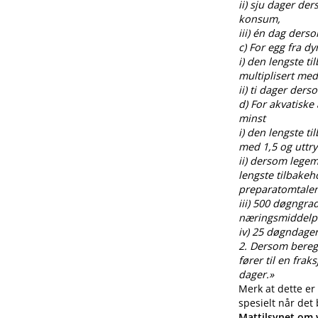
ii) sju dager de
konsum,
iii) én dag ders
c) For egg fra 
i) den lengste t
multiplisert med
ii) ti dager der
d) For akvatiske
minst
i) den lengste t
med 1,5 og uttr
ii) dersom legem
lengste tilbakeh
preparatomtalen
iii) 500 døgngra
næringsmiddelp
iv) 25 døgndager
2. Dersom beregnin
fører til en fra
dager.»
Merk at dette er
spesielt når det
Mattilsynet om v