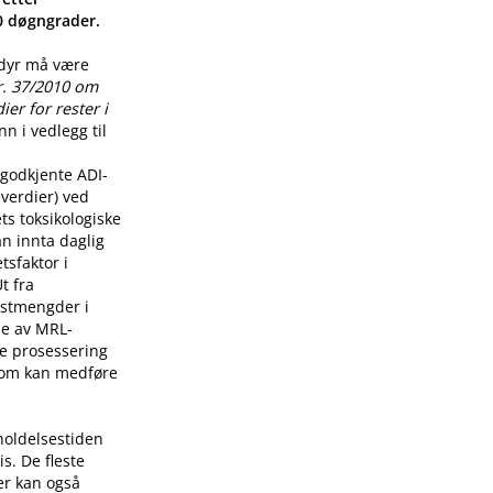
00 døgngrader.
 dyr må være
r. 37/2010 om
er for rester i
n i vedlegg til
godkjente ADI-
verdier) ved
ts toksikologiske
n innta daglig
tsfaktor i
t fra
restmengder i
lse av MRL-
re prosessering
som kan medføre
holdelsestiden
s. De fleste
er kan også