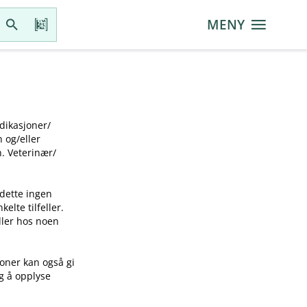
MENY
ikasjoner​/​
g​/​eller
 Veterinær​/​
 dette ingen
elte tilfeller.
idler hos noen
joner kan også gi
ig å opplyse