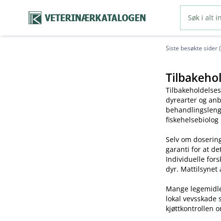
VETERINÆRKATALOGEN
Siste besøkte sider 
Tilbakehol
Tilbakeholdelses
dyrearter og anb
behandlingslengd
fiskehelsebiolog
Selv om dosering
garanti for at de
Individuelle for
dyr. Mattilsynet 
Mange legemidler 
lokal vevsskade 
kjøttkontrollen o