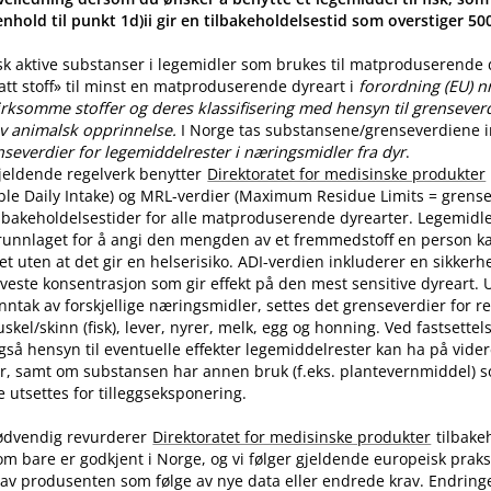
nhold til punkt 1d)ii gir en tilbakeholdelsestid som overstiger 5
sk aktive substanser i legemidler som brukes til matproduserende
latt stoff» til minst en matproduserende dyreart i
forordning (EU) n
rksomme stoffer og deres klassifisering med hensyn til grenseverdi
v animalsk opprinnelse.
I Norge tas substansene​/​grenseverdiene in
nseverdier for legemiddelrester i næringsmidler fra dyr
.
jeldende regelverk benytter
Direktoratet for medisinske produkter
ble Daily Intake) og MRL-verdier (Maximum Residue Limits = grense
tilbakeholdelsestider for alle matproduserende dyrearter. Legemidle
runnlaget for å angi den mengden av et fremmedstoff en person ka
t uten at det gir en helserisiko. ADI-verdien inkluderer en sikkerhe
aveste konsentrasjon som gir effekt på den mest sensitive dyreart. U
nntak av forskjellige næringsmidler, settes det grenseverdier for 
skel​/​skinn (fisk), lever, nyrer, melk, egg og honning. Ved fastsette
også hensyn til eventuelle effekter legemiddelrester kan ha på vide
r, samt om substansen har annen bruk (f.eks. plantevernmiddel) 
utsettes for tilleggseksponering.
ødvendig revurderer
Direktoratet for medisinske produkter
tilbake
om bare er godkjent i Norge, og vi følger gjeldende europeisk praksi
av produsenten som følge av nye data eller endrede krav. Endring