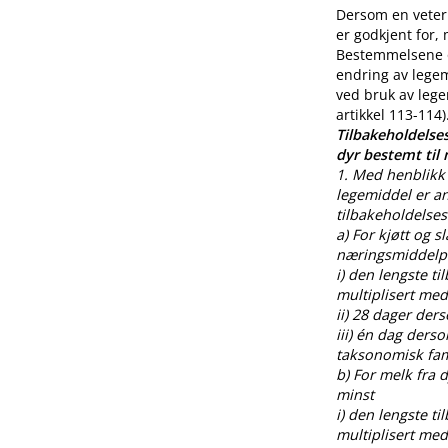
Dersom en veteri
er godkjent for,
Bestemmelsene o
endring av legem
ved bruk av lege
artikkel 113-114)
Tilbakeholdelses
dyr bestemt til
1. Med henblikk 
legemiddel er an
tilbakeholdelses
a) For kjøtt og s
næringsmiddelpr
i) den lengste t
multiplisert med
ii) 28 dager der
iii) én dag ders
taksonomisk fami
b) For melk fra
minst
i) den lengste t
multiplisert med