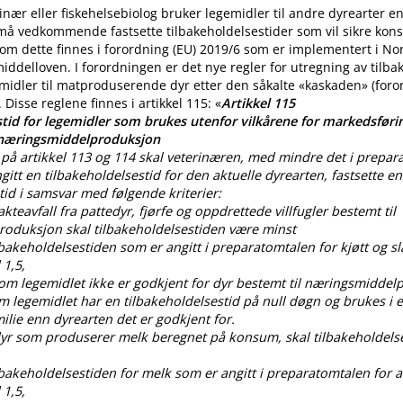
nær eller fiskehelsebiolog bruker legemidler til andre dyrearter 
 må vedkommende fastsette tilbakeholdelsestider som vil sikre ko
m dette finnes i forordning (EU) 2019/6 som er implementert i No
iddelloven. I forordningen er det nye regler for utregning av tilba
midler til matproduserende dyr etter den såkalte «kaskaden» (for
. Disse reglene finnes i artikkel 115: «
Artikkel 115
tid for legemidler som brukes utenfor vilkårene for markedsførin
 næringsmiddelproduksjon
på artikkel 113 og 114 skal veterinæren, med mindre det i prepar
gitt en tilbakeholdelsestid for den aktuelle dyrearten, fastsette en
tid i samsvar med følgende kriterier:
lakteavfall fra pattedyr, fjørfe og oppdrettede villfugler bestemt til
oduksjon skal tilbakeholdelsestiden være minst
ilbakeholdelsestiden som er angitt i preparatomtalen for kjøtt og sl
 1,5,
som legemidlet ikke er godkjent for dyr bestemt til næringsmiddel
om legemidlet har en tilbakeholdelsestid på null døgn og brukes i
lie enn dyrearten det er godkjent for.
 dyr som produserer melk beregnet på konsum, skal tilbakeholdels
ilbakeholdelsestiden for melk som er angitt i preparatomtalen for al
 1,5,