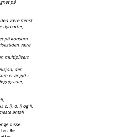
egnet på
tiden være minst
e dyrearter,
net på konsum.
elsestiden være
en multiplisert
uksjon, den
om er angitt i
0 døgngrader,
l.
) i), d) i) og ii)
meste antall
enge disse,
rter.
Be
 etter