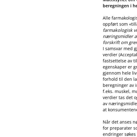
beregningen i he
Alle farmakologi
oppført som «til
farmakologisk vi
næringsmidler a
forskrift om gre
I samsvar med g
verdier (Accepta
fastsettelse av 
egenskaper er g
gjennom hele live
forhold til den l
beregninger av i
f.eks. muskel, mu
verdier tas det 
av næringsmidle
at konsumentene 
Når det anses n
for preparater s
endringer søkes 