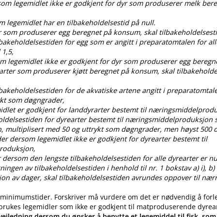
rsom legemidlet ikke er godkjent for dyr som produserer melk ber
om legemidlet har en tilbakeholdelsestid på null.
dyr som produserer egg beregnet på konsum, skal tilbakeholdelses
ilbakeholdelsestiden for egg som er angitt i preparatomtalen for all
 1,5,
som legemidlet ikke er godkjent for dyr som produserer egg bereg
 arter som produserer kjøtt beregnet på konsum, skal tilbakehold
ilbakeholdelsestiden for de akvatiske artene angitt i preparatomtal
ykt som døgngrader,
idlet er godkjent for landdyrarter bestemt til næringsmiddelprod
oldelsestiden for dyrearter bestemt til næringsmiddelproduksjon s
, multiplisert med 50 og uttrykt som døgngrader, men høyst 50
der dersom legemidlet ikke er godkjent for dyrearter bestemt til
roduksjon,
 dersom den lengste tilbakeholdelsestiden for alle dyrearter er nul
gen av tilbakeholdelsestiden i henhold til nr. 1 bokstav a) i), b) i), c
ksjon av dager, skal tilbakeholdelsestiden avrundes oppover til nær
 minimumstider. Forskriver må vurdere om det er nødvendig å forl
 brukes legemidler som ikke er godkjent til matproduserende dyrea
eiledning dersom du ønsker å benytte et legemiddel til fisk, som