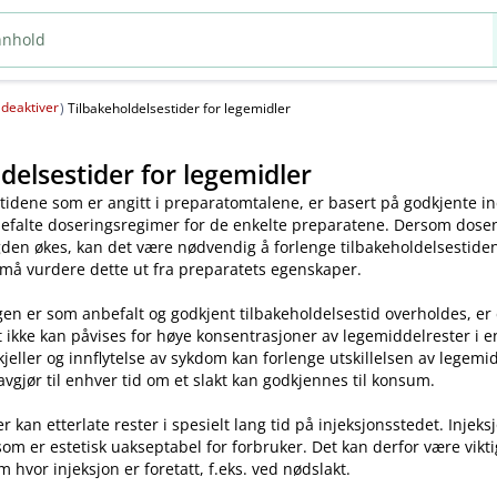
deaktiver
(
)
Tilbakeholdelsestider for legemidler
delsestider for legemidler
tidene som er angitt i preparatomtalene, er basert på godkjente ind
efalte doseringsregimer for de enkelte preparatene. Dersom dosen o
en økes, kan det være nødvendig å forlenge tilbakeholdelsestiden.
 må vurdere dette ut fra preparatets egenskaper.
en er som anbefalt og godkjent tilbakeholdelsestid overholdes, er
t ikke kan påvises for høye konsentrasjoner av legemiddelrester i enk
skjeller og innflytelse av sykdom kan forlenge utskillelsen av legem
avgjør til enhver tid om et slakt kan godkjennes til konsum.
kan etterlate rester i spesielt lang tid på injeksjonsstedet. Injeks
som er estetisk uakseptabel for forbruker. Det kan derfor være vikt
m hvor injeksjon er foretatt, f.eks. ved nødslakt.