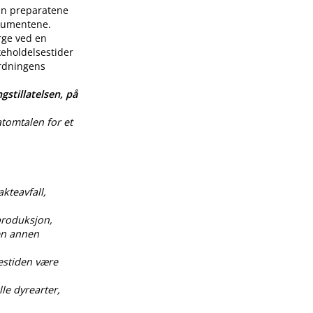
enn preparatene
nsumentene.
rge ved en
keholdelsestider
ordningens
gstillatelsen, på
atomtalen for et
akteavfall,
produksjon,
 en annen
estiden være
le dyrearter,