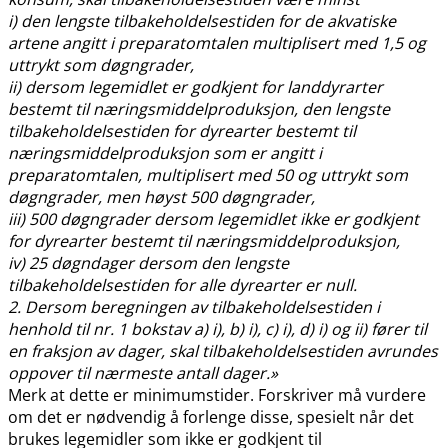
i) den lengste tilbakeholdelsestiden for de akvatiske
artene angitt i preparatomtalen multiplisert med 1,5 og
uttrykt som døgngrader,
ii) dersom legemidlet er godkjent for landdyrarter
bestemt til næringsmiddelproduksjon, den lengste
tilbakeholdelsestiden for dyrearter bestemt til
næringsmiddelproduksjon som er angitt i
preparatomtalen, multiplisert med 50 og uttrykt som
døgngrader, men høyst 500 døgngrader,
iii) 500 døgngrader dersom legemidlet ikke er godkjent
for dyrearter bestemt til næringsmiddelproduksjon,
iv) 25 døgndager dersom den lengste
tilbakeholdelsestiden for alle dyrearter er null.
2. Dersom beregningen av tilbakeholdelsestiden i
henhold til nr. 1 bokstav a) i), b) i), c) i), d) i) og ii) fører til
en fraksjon av dager, skal tilbakeholdelsestiden avrundes
oppover til nærmeste antall dager.»
Merk at dette er minimumstider. Forskriver må vurdere
om det er nødvendig å forlenge disse, spesielt når det
brukes legemidler som ikke er godkjent til