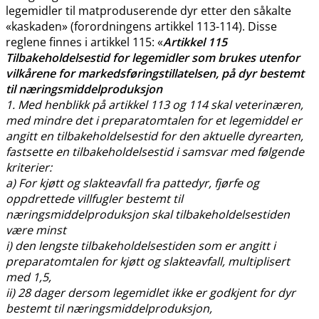
legemidler til matproduserende dyr etter den såkalte
«kaskaden» (forordningens artikkel 113-114). Disse
reglene finnes i artikkel 115: «
Artikkel 115
Tilbakeholdelsestid for legemidler som brukes utenfor
vilkårene for markedsføringstillatelsen, på dyr bestemt
til næringsmiddelproduksjon
1. Med henblikk på artikkel 113 og 114 skal veterinæren,
med mindre det i preparatomtalen for et legemiddel er
angitt en tilbakeholdelsestid for den aktuelle dyrearten,
fastsette en tilbakeholdelsestid i samsvar med følgende
kriterier:
a) For kjøtt og slakteavfall fra pattedyr, fjørfe og
oppdrettede villfugler bestemt til
næringsmiddelproduksjon skal tilbakeholdelsestiden
være minst
i) den lengste tilbakeholdelsestiden som er angitt i
preparatomtalen for kjøtt og slakteavfall, multiplisert
med 1,5,
ii) 28 dager dersom legemidlet ikke er godkjent for dyr
bestemt til næringsmiddelproduksjon,