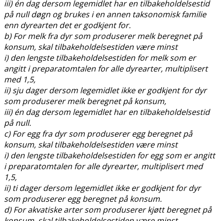
iii) én dag dersom legemidlet har en tilbakeholdelsestid
på null døgn og brukes i en annen taksonomisk familie
enn dyrearten det er godkjent for.
b) For melk fra dyr som produserer melk beregnet på
konsum, skal tilbakeholdelsestiden være minst
i) den lengste tilbakeholdelsestiden for melk som er
angitt i preparatomtalen for alle dyrearter, multiplisert
med 1,5,
ii) sju dager dersom legemidlet ikke er godkjent for dyr
som produserer melk beregnet på konsum,
iii) én dag dersom legemidlet har en tilbakeholdelsestid
på null.
c) For egg fra dyr som produserer egg beregnet på
konsum, skal tilbakeholdelsestiden være minst
i) den lengste tilbakeholdelsestiden for egg som er angitt
i preparatomtalen for alle dyrearter, multiplisert med
1,5,
ii) ti dager dersom legemidlet ikke er godkjent for dyr
som produserer egg beregnet på konsum.
d) For akvatiske arter som produserer kjøtt beregnet på
konsum, skal tilbakeholdelsestiden være minst