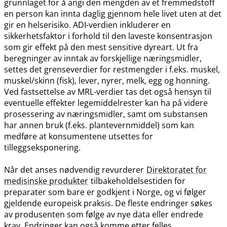
grunnlaget for å angi den mengden av et fremmedstoff
en person kan innta daglig gjennom hele livet uten at det
gir en helserisiko. ADI-verdien inkluderer en
sikkerhetsfaktor i forhold til den laveste konsentrasjon
som gir effekt på den mest sensitive dyreart. Ut fra
beregninger av inntak av forskjellige næringsmidler,
settes det grenseverdier for restmengder i f.eks. muskel,
muskel​/​skinn (fisk), lever, nyrer, melk, egg og honning.
Ved fastsettelse av MRL-verdier tas det også hensyn til
eventuelle effekter legemiddelrester kan ha på videre
prosessering av næringsmidler, samt om substansen
har annen bruk (f.eks. plantevernmiddel) som kan
medføre at konsumentene utsettes for
tilleggseksponering.
Når det anses nødvendig revurderer
Direktoratet for
medisinske produkter
tilbakeholdelsestiden for
preparater som bare er godkjent i Norge, og vi følger
gjeldende europeisk praksis. De fleste endringer søkes
av produsenten som følge av nye data eller endrede
krav. Endringer kan også komme etter felles