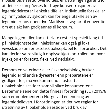
tilbakeholdelsestid overholdes, er dette ingen garanti for
at det ikke kan påvises for høye konsentrasjoner av
legemiddelrester i enkelte tilfeller. Individuelle forskjeller
og innflytelse av sykdom kan forlenge utskillelsen av
legemidler hos noen dyr. Mattilsynet avgjør til enhver tid
om et slakt kan godkjennes til konsum.
Mange legemidler kan etterlate rester i spesielt lang tid
på injeksjonsstedet. Injeksjoner kan også gi lokal
vevsskade som er estetisk uakseptabel for forbruker. Det
kan derfor være viktig å opplyse kjøttkontrollen om hvor
injeksjon er foretatt, f.eks. ved nødslakt.
Dersom en veterinær eller fiskehelsebiolog bruker
legemidler til andre dyrearter enn preparatene er
godkjent for, må vedkommende fastsette
tilbakeholdelsestider som vil sikre konsumentene.
Bestemmelsene om dette finnes i forordning (EU) 2019/6
som er implementert i Norge ved en endring av
legemiddelloven. I forordningen er det nye regler for
utregning av tilbakeholdelsestider ved bruk av