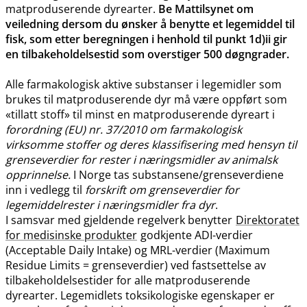
matproduserende dyrearter.
Be Mattilsynet om
veiledning dersom du ønsker å benytte et legemiddel til
fisk, som etter beregningen i henhold til punkt 1d)ii gir
en tilbakeholdelsestid som overstiger 500 døgngrader.
Alle farmakologisk aktive substanser i legemidler som
brukes til matproduserende dyr må være oppført som
«tillatt stoff» til minst en matproduserende dyreart i
forordning (EU) nr. 37/2010 om farmakologisk
virksomme stoffer og deres klassifisering med hensyn til
grenseverdier for rester i næringsmidler av animalsk
opprinnelse.
I Norge tas substansene​/​grenseverdiene
inn i vedlegg til
forskrift om grenseverdier for
legemiddelrester i næringsmidler fra dyr
.
I samsvar med gjeldende regelverk benytter
Direktoratet
for medisinske produkter
godkjente ADI-verdier
(Acceptable Daily Intake) og MRL-verdier (Maximum
Residue Limits = grenseverdier) ved fastsettelse av
tilbakeholdelsestider for alle matproduserende
dyrearter. Legemidlets toksikologiske egenskaper er