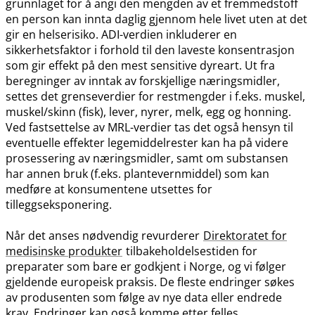
grunnlaget for å angi den mengden av et fremmedstoff
en person kan innta daglig gjennom hele livet uten at det
gir en helserisiko. ADI-verdien inkluderer en
sikkerhetsfaktor i forhold til den laveste konsentrasjon
som gir effekt på den mest sensitive dyreart. Ut fra
beregninger av inntak av forskjellige næringsmidler,
settes det grenseverdier for restmengder i f.eks. muskel,
muskel​/​skinn (fisk), lever, nyrer, melk, egg og honning.
Ved fastsettelse av MRL-verdier tas det også hensyn til
eventuelle effekter legemiddelrester kan ha på videre
prosessering av næringsmidler, samt om substansen
har annen bruk (f.eks. plantevernmiddel) som kan
medføre at konsumentene utsettes for
tilleggseksponering.
Når det anses nødvendig revurderer
Direktoratet for
medisinske produkter
tilbakeholdelsestiden for
preparater som bare er godkjent i Norge, og vi følger
gjeldende europeisk praksis. De fleste endringer søkes
av produsenten som følge av nye data eller endrede
krav. Endringer kan også komme etter felles