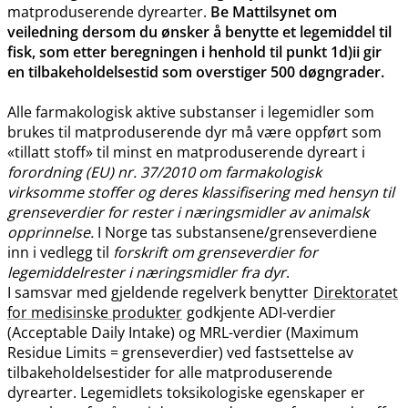
matproduserende dyrearter.
Be Mattilsynet om
veiledning dersom du ønsker å benytte et legemiddel til
fisk, som etter beregningen i henhold til punkt 1d)ii gir
en tilbakeholdelsestid som overstiger 500 døgngrader.
Alle farmakologisk aktive substanser i legemidler som
brukes til matproduserende dyr må være oppført som
«tillatt stoff» til minst en matproduserende dyreart i
forordning (EU) nr. 37/2010 om farmakologisk
virksomme stoffer og deres klassifisering med hensyn til
grenseverdier for rester i næringsmidler av animalsk
opprinnelse.
I Norge tas substansene​/​grenseverdiene
inn i vedlegg til
forskrift om grenseverdier for
legemiddelrester i næringsmidler fra dyr
.
I samsvar med gjeldende regelverk benytter
Direktoratet
for medisinske produkter
godkjente ADI-verdier
(Acceptable Daily Intake) og MRL-verdier (Maximum
Residue Limits = grenseverdier) ved fastsettelse av
tilbakeholdelsestider for alle matproduserende
dyrearter. Legemidlets toksikologiske egenskaper er