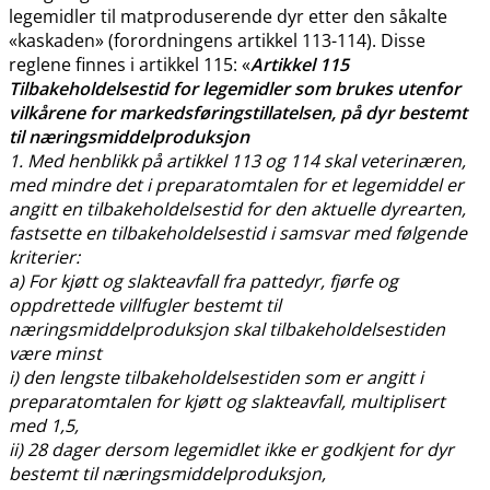
legemidler til matproduserende dyr etter den såkalte
«kaskaden» (forordningens artikkel 113-114). Disse
reglene finnes i artikkel 115: «
Artikkel 115
Tilbakeholdelsestid for legemidler som brukes utenfor
vilkårene for markedsføringstillatelsen, på dyr bestemt
til næringsmiddelproduksjon
1. Med henblikk på artikkel 113 og 114 skal veterinæren,
med mindre det i preparatomtalen for et legemiddel er
angitt en tilbakeholdelsestid for den aktuelle dyrearten,
fastsette en tilbakeholdelsestid i samsvar med følgende
kriterier:
a) For kjøtt og slakteavfall fra pattedyr, fjørfe og
oppdrettede villfugler bestemt til
næringsmiddelproduksjon skal tilbakeholdelsestiden
være minst
i) den lengste tilbakeholdelsestiden som er angitt i
preparatomtalen for kjøtt og slakteavfall, multiplisert
med 1,5,
ii) 28 dager dersom legemidlet ikke er godkjent for dyr
bestemt til næringsmiddelproduksjon,