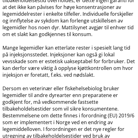
tilbakeholdelsestid overholdes, er dette ingen garanti for
at det ikke kan påvises for høye konsentrasjoner av
legemiddelrester i enkelte tilfeller. Individuelle forskjeller
og innflytelse av sykdom kan forlenge utskillelsen av
legemidler hos noen dyr. Mattilsynet avgjør til enhver tid
om et slakt kan godkjennes til konsum.
Mange legemidler kan etterlate rester i spesielt lang tid
på injeksjonsstedet. Injeksjoner kan også gi lokal
vevsskade som er estetisk uakseptabel for forbruker. Det
kan derfor være viktig å opplyse kjøttkontrollen om hvor
injeksjon er foretatt, f.eks. ved nødslakt.
Dersom en veterinær eller fiskehelsebiolog bruker
legemidler til andre dyrearter enn preparatene er
godkjent for, må vedkommende fastsette
tilbakeholdelsestider som vil sikre konsumentene.
Bestemmelsene om dette finnes i forordning (EU) 2019/6
som er implementert i Norge ved en endring av
legemiddelloven. I forordningen er det nye regler for
utregning av tilbakeholdelsestider ved bruk av