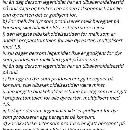
iii) én dag dersom legemidlet har en tilbakeholdelsestid
på null døgn og brukes i en annen taksonomisk familie
enn dyrearten det er godkjent for.
b) For melk fra dyr som produserer melk beregnet på
konsum, skal tilbakeholdelsestiden være minst
i) den lengste tilbakeholdelsestiden for melk som er
angitt i preparatomtalen for alle dyrearter, multiplisert
med 1,5,
ii) sju dager dersom legemidlet ikke er godkjent for dyr
som produserer melk beregnet på konsum,
iii) én dag dersom legemidlet har en tilbakeholdelsestid
på null.
c) For egg fra dyr som produserer egg beregnet på
konsum, skal tilbakeholdelsestiden være minst
i) den lengste tilbakeholdelsestiden for egg som er angitt
i preparatomtalen for alle dyrearter, multiplisert med
1,5,
ii) ti dager dersom legemidlet ikke er godkjent for dyr
som produserer egg beregnet på konsum.
d) For akvatiske arter som produserer kjøtt beregnet på
konsum, skal tilbakeholdelsestiden være minst