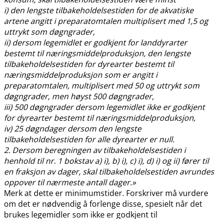
i) den lengste tilbakeholdelsestiden for de akvatiske
artene angitt i preparatomtalen multiplisert med 1,5 og
uttrykt som døgngrader,
ii) dersom legemidlet er godkjent for landdyrarter
bestemt til næringsmiddelproduksjon, den lengste
tilbakeholdelsestiden for dyrearter bestemt til
næringsmiddelproduksjon som er angitt i
preparatomtalen, multiplisert med 50 og uttrykt som
døgngrader, men høyst 500 døgngrader,
iii) 500 døgngrader dersom legemidlet ikke er godkjent
for dyrearter bestemt til næringsmiddelproduksjon,
iv) 25 døgndager dersom den lengste
tilbakeholdelsestiden for alle dyrearter er null.
2. Dersom beregningen av tilbakeholdelsestiden i
henhold til nr. 1 bokstav a) i), b) i), c) i), d) i) og ii) fører til
en fraksjon av dager, skal tilbakeholdelsestiden avrundes
oppover til nærmeste antall dager.»
Merk at dette er minimumstider. Forskriver må vurdere
om det er nødvendig å forlenge disse, spesielt når det
brukes legemidler som ikke er godkjent til