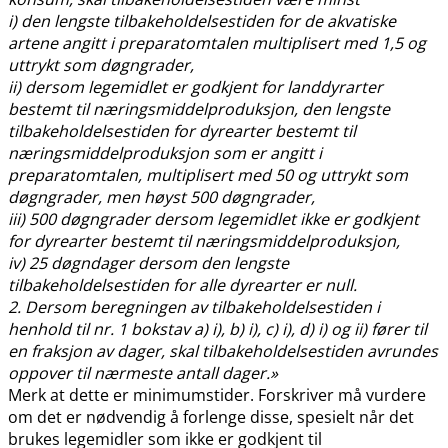
i) den lengste tilbakeholdelsestiden for de akvatiske
artene angitt i preparatomtalen multiplisert med 1,5 og
uttrykt som døgngrader,
ii) dersom legemidlet er godkjent for landdyrarter
bestemt til næringsmiddelproduksjon, den lengste
tilbakeholdelsestiden for dyrearter bestemt til
næringsmiddelproduksjon som er angitt i
preparatomtalen, multiplisert med 50 og uttrykt som
døgngrader, men høyst 500 døgngrader,
iii) 500 døgngrader dersom legemidlet ikke er godkjent
for dyrearter bestemt til næringsmiddelproduksjon,
iv) 25 døgndager dersom den lengste
tilbakeholdelsestiden for alle dyrearter er null.
2. Dersom beregningen av tilbakeholdelsestiden i
henhold til nr. 1 bokstav a) i), b) i), c) i), d) i) og ii) fører til
en fraksjon av dager, skal tilbakeholdelsestiden avrundes
oppover til nærmeste antall dager.»
Merk at dette er minimumstider. Forskriver må vurdere
om det er nødvendig å forlenge disse, spesielt når det
brukes legemidler som ikke er godkjent til