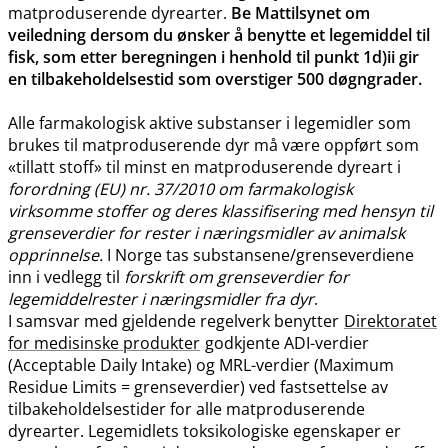
matproduserende dyrearter.
Be Mattilsynet om
veiledning dersom du ønsker å benytte et legemiddel til
fisk, som etter beregningen i henhold til punkt 1d)ii gir
en tilbakeholdelsestid som overstiger 500 døgngrader.
Alle farmakologisk aktive substanser i legemidler som
brukes til matproduserende dyr må være oppført som
«tillatt stoff» til minst en matproduserende dyreart i
forordning (EU) nr. 37/2010 om farmakologisk
virksomme stoffer og deres klassifisering med hensyn til
grenseverdier for rester i næringsmidler av animalsk
opprinnelse.
I Norge tas substansene​/​grenseverdiene
inn i vedlegg til
forskrift om grenseverdier for
legemiddelrester i næringsmidler fra dyr
.
I samsvar med gjeldende regelverk benytter
Direktoratet
for medisinske produkter
godkjente ADI-verdier
(Acceptable Daily Intake) og MRL-verdier (Maximum
Residue Limits = grenseverdier) ved fastsettelse av
tilbakeholdelsestider for alle matproduserende
dyrearter. Legemidlets toksikologiske egenskaper er