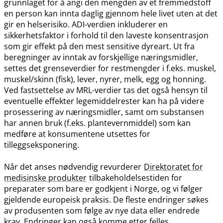
grunnlaget for å angi den mengden av et fremmedstoff
en person kan innta daglig gjennom hele livet uten at det
gir en helserisiko. ADI-verdien inkluderer en
sikkerhetsfaktor i forhold til den laveste konsentrasjon
som gir effekt på den mest sensitive dyreart. Ut fra
beregninger av inntak av forskjellige næringsmidler,
settes det grenseverdier for restmengder i f.eks. muskel,
muskel​/​skinn (fisk), lever, nyrer, melk, egg og honning.
Ved fastsettelse av MRL-verdier tas det også hensyn til
eventuelle effekter legemiddelrester kan ha på videre
prosessering av næringsmidler, samt om substansen
har annen bruk (f.eks. plantevernmiddel) som kan
medføre at konsumentene utsettes for
tilleggseksponering.
Når det anses nødvendig revurderer
Direktoratet for
medisinske produkter
tilbakeholdelsestiden for
preparater som bare er godkjent i Norge, og vi følger
gjeldende europeisk praksis. De fleste endringer søkes
av produsenten som følge av nye data eller endrede
krav. Endringer kan også komme etter felles