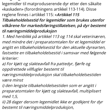
legemidler til matproduserende dyr etter den såkalte
«kaskaden» (forordningens artikkel 113-114). Disse
reglene finnes i artikkel 115: «
Artikkel 115
Tilbakeholdelsestid for legemidler som brukes utenfor
vilkårene for markedsføringstillatelsen, på dyr bestemt
til næringsmiddelproduksjon
1. Med henblikk på artikkel 113 og 114 skal veterinæren,
med mindre det i preparatomtalen for et legemiddel er
angitt en tilbakeholdelsestid for den aktuelle dyrearten,
fastsette en tilbakeholdelsestid i samsvar med følgende
kriterier:
a) For kjøtt og slakteavfall fra pattedyr, fjørfe og
oppdrettede villfugler bestemt til
næringsmiddelproduksjon skal tilbakeholdelsestiden
være minst
i) den lengste tilbakeholdelsestiden som er angitt i
preparatomtalen for kjøtt og slakteavfall, multiplisert
med 1,5,
ii) 28 dager dersom legemidlet ikke er godkjent for dyr
bestemt til næringsmiddelproduksjon,