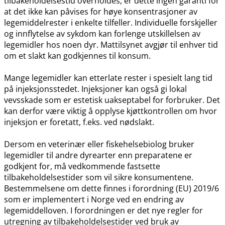
tilbakeholdelsestid overholdes, er dette ingen garanti for
at det ikke kan påvises for høye konsentrasjoner av
legemiddelrester i enkelte tilfeller. Individuelle forskjeller
og innflytelse av sykdom kan forlenge utskillelsen av
legemidler hos noen dyr. Mattilsynet avgjør til enhver tid
om et slakt kan godkjennes til konsum.
Mange legemidler kan etterlate rester i spesielt lang tid
på injeksjonsstedet. Injeksjoner kan også gi lokal
vevsskade som er estetisk uakseptabel for forbruker. Det
kan derfor være viktig å opplyse kjøttkontrollen om hvor
injeksjon er foretatt, f.eks. ved nødslakt.
Dersom en veterinær eller fiskehelsebiolog bruker
legemidler til andre dyrearter enn preparatene er
godkjent for, må vedkommende fastsette
tilbakeholdelsestider som vil sikre konsumentene.
Bestemmelsene om dette finnes i forordning (EU) 2019/6
som er implementert i Norge ved en endring av
legemiddelloven. I forordningen er det nye regler for
utregning av tilbakeholdelsestider ved bruk av