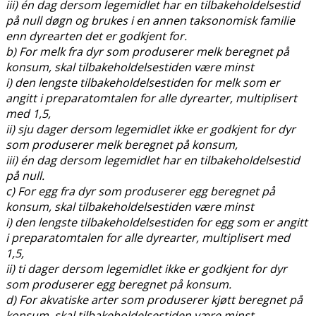
iii) én dag dersom legemidlet har en tilbakeholdelsestid
på null døgn og brukes i en annen taksonomisk familie
enn dyrearten det er godkjent for.
b) For melk fra dyr som produserer melk beregnet på
konsum, skal tilbakeholdelsestiden være minst
i) den lengste tilbakeholdelsestiden for melk som er
angitt i preparatomtalen for alle dyrearter, multiplisert
med 1,5,
ii) sju dager dersom legemidlet ikke er godkjent for dyr
som produserer melk beregnet på konsum,
iii) én dag dersom legemidlet har en tilbakeholdelsestid
på null.
c) For egg fra dyr som produserer egg beregnet på
konsum, skal tilbakeholdelsestiden være minst
i) den lengste tilbakeholdelsestiden for egg som er angitt
i preparatomtalen for alle dyrearter, multiplisert med
1,5,
ii) ti dager dersom legemidlet ikke er godkjent for dyr
som produserer egg beregnet på konsum.
d) For akvatiske arter som produserer kjøtt beregnet på
konsum, skal tilbakeholdelsestiden være minst