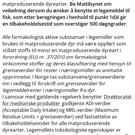
matproduserende dyrearter.
Be Mattilsynet om
veiledning dersom du ønsker å benytte et legemiddel til
fisk, som etter beregningen i henhold til punkt 1d)ii gir
en tilbakeholdelsestid som overstiger 500 døgngrader.
Alle farmakologisk aktive substanser i legemidler som
brukes til matproduserende dyr må være oppført som
«tillatt stoff» til minst en matproduserende dyreart i
forordning (EU) nr. 37/2010 om farmakologisk
virksomme stoffer og deres klassifisering med hensyn til
grenseverdier for rester i næringsmidler av animalsk
opprinnelse.
I Norge tas substansene​/​grenseverdiene
inn i vedlegg til
forskrift om grenseverdier for
legemiddelrester i næringsmidler fra dyr
.
I samsvar med gjeldende regelverk benytter
Direktoratet
for medisinske produkter
godkjente ADI-verdier
(Acceptable Daily Intake) og MRL-verdier (Maximum
Residue Limits = grenseverdier) ved fastsettelse av
tilbakeholdelsestider for alle matproduserende
dyrearter. Legemidlets toksikologiske egenskaper er