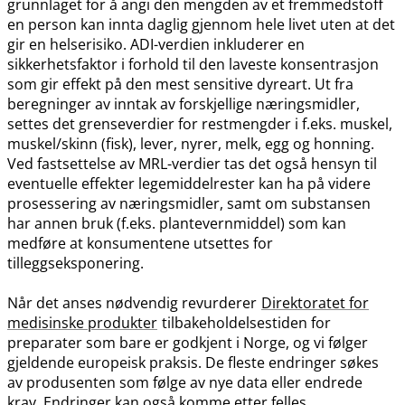
grunnlaget for å angi den mengden av et fremmedstoff
en person kan innta daglig gjennom hele livet uten at det
gir en helserisiko. ADI-verdien inkluderer en
sikkerhetsfaktor i forhold til den laveste konsentrasjon
som gir effekt på den mest sensitive dyreart. Ut fra
beregninger av inntak av forskjellige næringsmidler,
settes det grenseverdier for restmengder i f.eks. muskel,
muskel​/​skinn (fisk), lever, nyrer, melk, egg og honning.
Ved fastsettelse av MRL-verdier tas det også hensyn til
eventuelle effekter legemiddelrester kan ha på videre
prosessering av næringsmidler, samt om substansen
har annen bruk (f.eks. plantevernmiddel) som kan
medføre at konsumentene utsettes for
tilleggseksponering.
Når det anses nødvendig revurderer
Direktoratet for
medisinske produkter
tilbakeholdelsestiden for
preparater som bare er godkjent i Norge, og vi følger
gjeldende europeisk praksis. De fleste endringer søkes
av produsenten som følge av nye data eller endrede
krav. Endringer kan også komme etter felles