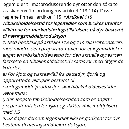
legemidler til matproduserende dyr etter den såkalte
«kaskaden» (forordningens artikkel 113-114). Disse
reglene finnes i artikkel 115: «
Artikkel 115
Tilbakeholdelsestid for legemidler som brukes utenfor
vilkårene for markedsføringstillatelsen, på dyr bestemt
til næringsmiddelproduksjon
1. Med henblikk på artikkel 113 og 114 skal veterinæren,
med mindre det i preparatomtalen for et legemiddel er
angitt en tilbakeholdelsestid for den aktuelle dyrearten,
fastsette en tilbakeholdelsestid i samsvar med følgende
kriterier:
a) For kjøtt og slakteavfall fra pattedyr, fjørfe og
oppdrettede villfugler bestemt til
næringsmiddelproduksjon skal tilbakeholdelsestiden
være minst
i) den lengste tilbakeholdelsestiden som er angitt i
preparatomtalen for kjøtt og slakteavfall, multiplisert
med 1,5,
ii) 28 dager dersom legemidlet ikke er godkjent for dyr
bestemt til næringsmiddelproduksjon,