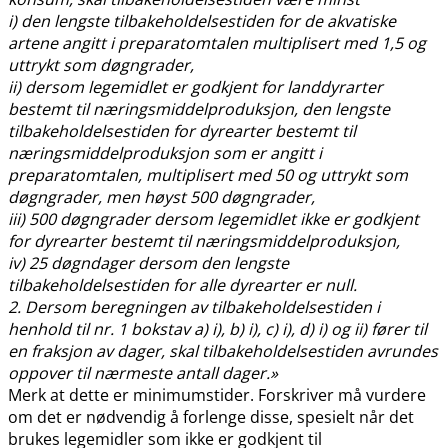
i) den lengste tilbakeholdelsestiden for de akvatiske
artene angitt i preparatomtalen multiplisert med 1,5 og
uttrykt som døgngrader,
ii) dersom legemidlet er godkjent for landdyrarter
bestemt til næringsmiddelproduksjon, den lengste
tilbakeholdelsestiden for dyrearter bestemt til
næringsmiddelproduksjon som er angitt i
preparatomtalen, multiplisert med 50 og uttrykt som
døgngrader, men høyst 500 døgngrader,
iii) 500 døgngrader dersom legemidlet ikke er godkjent
for dyrearter bestemt til næringsmiddelproduksjon,
iv) 25 døgndager dersom den lengste
tilbakeholdelsestiden for alle dyrearter er null.
2. Dersom beregningen av tilbakeholdelsestiden i
henhold til nr. 1 bokstav a) i), b) i), c) i), d) i) og ii) fører til
en fraksjon av dager, skal tilbakeholdelsestiden avrundes
oppover til nærmeste antall dager.»
Merk at dette er minimumstider. Forskriver må vurdere
om det er nødvendig å forlenge disse, spesielt når det
brukes legemidler som ikke er godkjent til