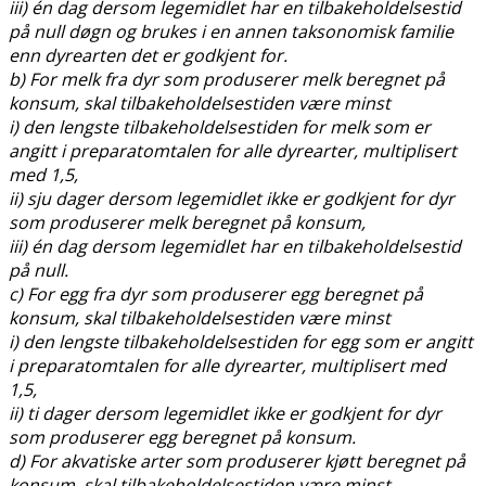
iii) én dag dersom legemidlet har en tilbakeholdelsestid
på null døgn og brukes i en annen taksonomisk familie
enn dyrearten det er godkjent for.
b) For melk fra dyr som produserer melk beregnet på
konsum, skal tilbakeholdelsestiden være minst
i) den lengste tilbakeholdelsestiden for melk som er
angitt i preparatomtalen for alle dyrearter, multiplisert
med 1,5,
ii) sju dager dersom legemidlet ikke er godkjent for dyr
som produserer melk beregnet på konsum,
iii) én dag dersom legemidlet har en tilbakeholdelsestid
på null.
c) For egg fra dyr som produserer egg beregnet på
konsum, skal tilbakeholdelsestiden være minst
i) den lengste tilbakeholdelsestiden for egg som er angitt
i preparatomtalen for alle dyrearter, multiplisert med
1,5,
ii) ti dager dersom legemidlet ikke er godkjent for dyr
som produserer egg beregnet på konsum.
d) For akvatiske arter som produserer kjøtt beregnet på
konsum, skal tilbakeholdelsestiden være minst