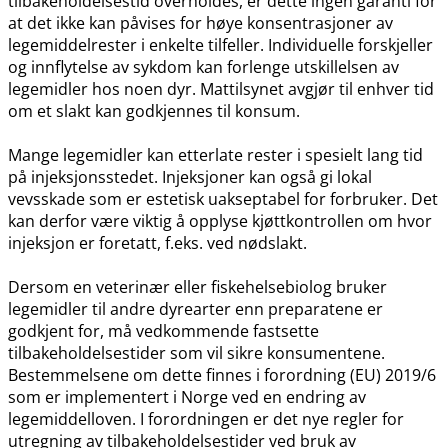
tilbakeholdelsestid overholdes, er dette ingen garanti for
at det ikke kan påvises for høye konsentrasjoner av
legemiddelrester i enkelte tilfeller. Individuelle forskjeller
og innflytelse av sykdom kan forlenge utskillelsen av
legemidler hos noen dyr. Mattilsynet avgjør til enhver tid
om et slakt kan godkjennes til konsum.
Mange legemidler kan etterlate rester i spesielt lang tid
på injeksjonsstedet. Injeksjoner kan også gi lokal
vevsskade som er estetisk uakseptabel for forbruker. Det
kan derfor være viktig å opplyse kjøttkontrollen om hvor
injeksjon er foretatt, f.eks. ved nødslakt.
Dersom en veterinær eller fiskehelsebiolog bruker
legemidler til andre dyrearter enn preparatene er
godkjent for, må vedkommende fastsette
tilbakeholdelsestider som vil sikre konsumentene.
Bestemmelsene om dette finnes i forordning (EU) 2019/6
som er implementert i Norge ved en endring av
legemiddelloven. I forordningen er det nye regler for
utregning av tilbakeholdelsestider ved bruk av