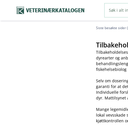
VETERINÆRKATALOGEN
Siste besøkte sider 
Tilbakehol
Tilbakeholdelses
dyrearter og anb
behandlingslengd
fiskehelsebiolog
Selv om dosering
garanti for at de
Individuelle for
dyr. Mattilsynet 
Mange legemidler 
lokal vevsskade 
kjøttkontrollen o