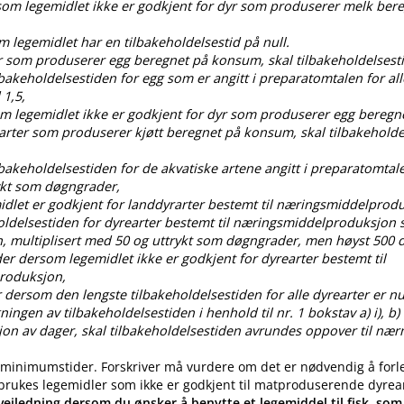
rsom legemidlet ikke er godkjent for dyr som produserer melk ber
om legemidlet har en tilbakeholdelsestid på null.
dyr som produserer egg beregnet på konsum, skal tilbakeholdelses
ilbakeholdelsestiden for egg som er angitt i preparatomtalen for all
 1,5,
som legemidlet ikke er godkjent for dyr som produserer egg bereg
 arter som produserer kjøtt beregnet på konsum, skal tilbakehold
ilbakeholdelsestiden for de akvatiske artene angitt i preparatomtal
ykt som døgngrader,
idlet er godkjent for landdyrarter bestemt til næringsmiddelprod
oldelsestiden for dyrearter bestemt til næringsmiddelproduksjon s
, multiplisert med 50 og uttrykt som døgngrader, men høyst 50
der dersom legemidlet ikke er godkjent for dyrearter bestemt til
roduksjon,
 dersom den lengste tilbakeholdelsestiden for alle dyrearter er nul
gen av tilbakeholdelsestiden i henhold til nr. 1 bokstav a) i), b) i), c
ksjon av dager, skal tilbakeholdelsestiden avrundes oppover til nær
 minimumstider. Forskriver må vurdere om det er nødvendig å forl
 brukes legemidler som ikke er godkjent til matproduserende dyrea
eiledning dersom du ønsker å benytte et legemiddel til fisk, som