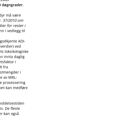
00 døgngrader.
 dyr må være
r. 37/2010 om
er for rester i
n i vedlegg til
godkjente ADI-
verdier) ved
ts toksikologiske
n innta daglig
tsfaktor i
t fra
restmengder i
lse av MRL-
re prosessering
som kan medføre
holdelsestiden
s. De fleste
er kan også