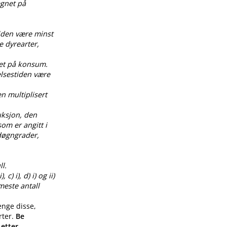
egnet på
tiden være minst
e dyrearter,
net på konsum.
elsestiden være
en multiplisert
uksjon, den
om er angitt i
0 døgngrader,
l.
) i), d) i) og ii)
meste antall
enge disse,
rter.
Be
 etter