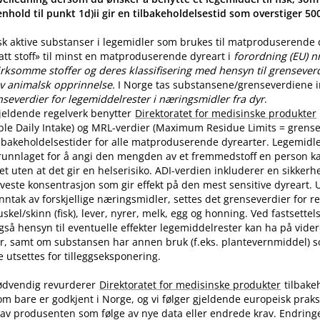
nhold til punkt 1d)ii gir en tilbakeholdelsestid som overstiger 5
sk aktive substanser i legemidler som brukes til matproduserende
latt stoff» til minst en matproduserende dyreart i
forordning (EU) n
rksomme stoffer og deres klassifisering med hensyn til grenseverdi
v animalsk opprinnelse.
I Norge tas substansene​/​grenseverdiene in
nseverdier for legemiddelrester i næringsmidler fra dyr
.
jeldende regelverk benytter
Direktoratet for medisinske produkter
ble Daily Intake) og MRL-verdier (Maximum Residue Limits = grense
tilbakeholdelsestider for alle matproduserende dyrearter. Legemidle
runnlaget for å angi den mengden av et fremmedstoff en person ka
t uten at det gir en helserisiko. ADI-verdien inkluderer en sikkerhe
aveste konsentrasjon som gir effekt på den mest sensitive dyreart. U
nntak av forskjellige næringsmidler, settes det grenseverdier for 
skel​/​skinn (fisk), lever, nyrer, melk, egg og honning. Ved fastsette
også hensyn til eventuelle effekter legemiddelrester kan ha på vide
r, samt om substansen har annen bruk (f.eks. plantevernmiddel) 
utsettes for tilleggseksponering.
ødvendig revurderer
Direktoratet for medisinske produkter
tilbake
om bare er godkjent i Norge, og vi følger gjeldende europeisk praksi
av produsenten som følge av nye data eller endrede krav. Endring