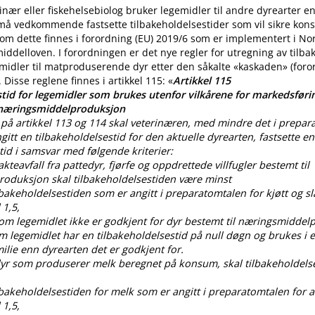
nær eller fiskehelsebiolog bruker legemidler til andre dyrearter 
 må vedkommende fastsette tilbakeholdelsestider som vil sikre ko
m dette finnes i forordning (EU) 2019/6 som er implementert i No
iddelloven. I forordningen er det nye regler for utregning av tilba
midler til matproduserende dyr etter den såkalte «kaskaden» (for
. Disse reglene finnes i artikkel 115: «
Artikkel 115
tid for legemidler som brukes utenfor vilkårene for markedsførin
 næringsmiddelproduksjon
på artikkel 113 og 114 skal veterinæren, med mindre det i prepar
gitt en tilbakeholdelsestid for den aktuelle dyrearten, fastsette en
tid i samsvar med følgende kriterier:
lakteavfall fra pattedyr, fjørfe og oppdrettede villfugler bestemt til
oduksjon skal tilbakeholdelsestiden være minst
ilbakeholdelsestiden som er angitt i preparatomtalen for kjøtt og sl
 1,5,
som legemidlet ikke er godkjent for dyr bestemt til næringsmiddel
om legemidlet har en tilbakeholdelsestid på null døgn og brukes i
lie enn dyrearten det er godkjent for.
 dyr som produserer melk beregnet på konsum, skal tilbakeholdels
ilbakeholdelsestiden for melk som er angitt i preparatomtalen for al
 1,5,