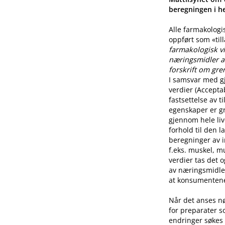
beregningen i he
Alle farmakologi
oppført som «til
farmakologisk vi
næringsmidler a
forskrift om gre
I samsvar med g
verdier (Accepta
fastsettelse av 
egenskaper er g
gjennom hele live
forhold til den l
beregninger av i
f.eks. muskel, mu
verdier tas det 
av næringsmidle
at konsumentene 
Når det anses n
for preparater s
endringer søkes 