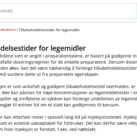
deaktiver
(
)
Tilbakeholdelsestider for legemidler
delsestider for legemidler
tidene som er angitt i preparatomtalene, er basert på godkjente ind
efalte doseringsregimer for de enkelte preparatene. Dersom dosen o
en økes, kan det være nødvendig å forlenge tilbakeholdelsestiden.
 må vurdere dette ut fra preparatets egenskaper.
en er som anbefalt og godkjent tilbakeholdelsestid overholdes, er
t ikke kan påvises for høye konsentrasjoner av legemiddelrester i enk
skjeller og innflytelse av sykdom kan forlenge utskillelsen av legem
avgjør til enhver tid om et slakt kan godkjennes til konsum.
kan etterlate rester i spesielt lang tid på injeksjonsstedet. Injeks
som er estetisk uakseptabel for forbruker. Det kan derfor være vikt
m hvor injeksjon er foretatt, f.eks. ved nødslakt.