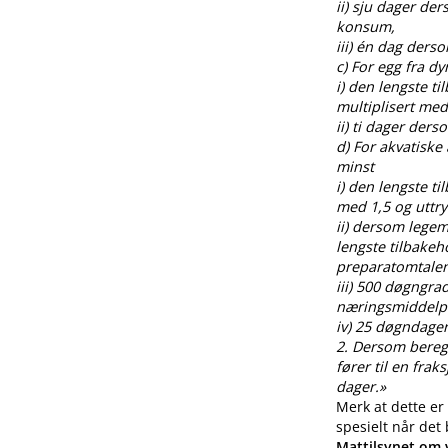
ii) sju dager de
konsum,
iii) én dag ders
c) For egg fra 
i) den lengste t
multiplisert med
ii) ti dager der
d) For akvatiske
minst
i) den lengste t
med 1,5 og uttr
ii) dersom legem
lengste tilbakeh
preparatomtalen
iii) 500 døgngra
næringsmiddelp
iv) 25 døgndager
2. Dersom beregnin
fører til en fra
dager.»
Merk at dette er
spesielt når det
Mattilsynet om v