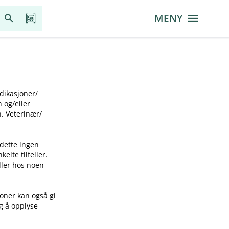
MENY
ikasjoner​/​
g​/​eller
 Veterinær​/​
 dette ingen
elte tilfeller.
idler hos noen
joner kan også gi
ig å opplyse