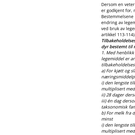
Dersom en veteri
er godkjent for,
Bestemmelsene o
endring av legem
ved bruk av lege
artikkel 113-114)
Tilbakeholdelses
dyr bestemt til
1. Med henblikk 
legemiddel er an
tilbakeholdelses
a) For kjøtt og s
næringsmiddelpr
i) den lengste t
multiplisert med
ii) 28 dager der
iii) én dag ders
taksonomisk fami
b) For melk fra
minst
i) den lengste t
multiplisert med