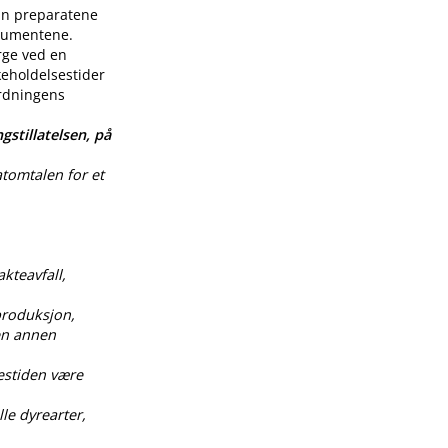
enn preparatene
nsumentene.
rge ved en
keholdelsestider
ordningens
gstillatelsen, på
atomtalen for et
akteavfall,
produksjon,
 en annen
estiden være
le dyrearter,