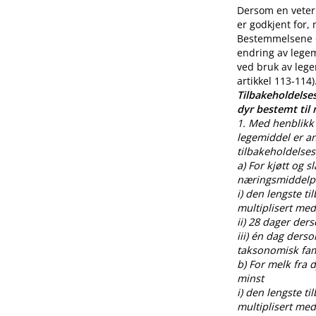
Dersom en veteri
er godkjent for,
Bestemmelsene o
endring av legem
ved bruk av lege
artikkel 113-114)
Tilbakeholdelses
dyr bestemt til
1. Med henblikk 
legemiddel er an
tilbakeholdelses
a) For kjøtt og s
næringsmiddelpr
i) den lengste t
multiplisert med
ii) 28 dager der
iii) én dag ders
taksonomisk fami
b) For melk fra
minst
i) den lengste t
multiplisert med