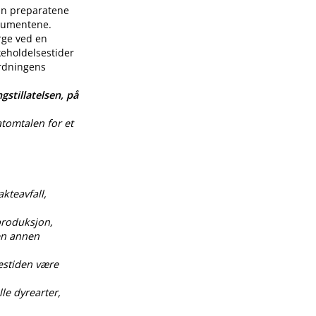
enn preparatene
nsumentene.
rge ved en
keholdelsestider
ordningens
gstillatelsen, på
atomtalen for et
akteavfall,
produksjon,
 en annen
estiden være
le dyrearter,