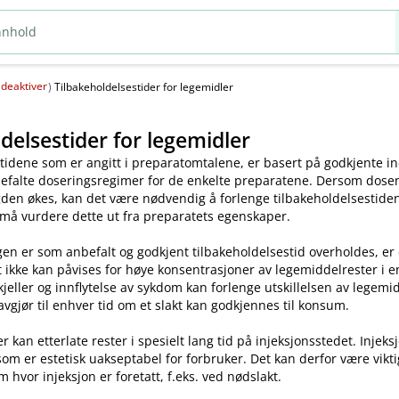
deaktiver
(
)
Tilbakeholdelsestider for legemidler
delsestider for legemidler
tidene som er angitt i preparatomtalene, er basert på godkjente ind
efalte doseringsregimer for de enkelte preparatene. Dersom dosen o
en økes, kan det være nødvendig å forlenge tilbakeholdelsestiden.
 må vurdere dette ut fra preparatets egenskaper.
en er som anbefalt og godkjent tilbakeholdelsestid overholdes, er
t ikke kan påvises for høye konsentrasjoner av legemiddelrester i enk
skjeller og innflytelse av sykdom kan forlenge utskillelsen av legem
avgjør til enhver tid om et slakt kan godkjennes til konsum.
kan etterlate rester i spesielt lang tid på injeksjonsstedet. Injeks
som er estetisk uakseptabel for forbruker. Det kan derfor være vikt
m hvor injeksjon er foretatt, f.eks. ved nødslakt.