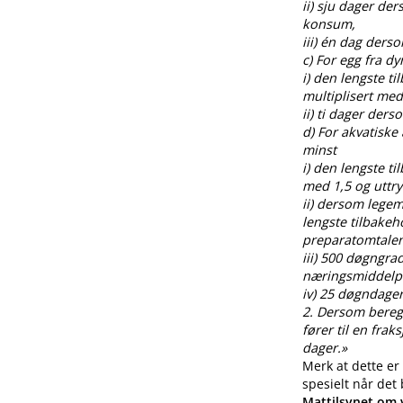
ii) sju dager de
konsum,
iii) én dag ders
c) For egg fra 
i) den lengste t
multiplisert med
ii) ti dager der
d) For akvatiske
minst
i) den lengste t
med 1,5 og uttr
ii) dersom legem
lengste tilbakeh
preparatomtalen
iii) 500 døgngra
næringsmiddelp
iv) 25 døgndager
2. Dersom beregnin
fører til en fra
dager.»
Merk at dette er
spesielt når det
Mattilsynet om v