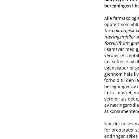
beregningen i he
Alle farmakologi
oppført som «til
farmakologisk vi
næringsmidler a
forskrift om gre
I samsvar med g
verdier (Accepta
fastsettelse av 
egenskaper er g
gjennom hele live
forhold til den l
beregninger av i
f.eks. muskel, mu
verdier tas det 
av næringsmidle
at konsumentene 
Når det anses n
for preparater s
endringer søkes 