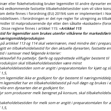
nær eller fiskehelsebiolog bruker legemidler til andre dyrearter 
 må vedkommende fastsette tilbakeholdelsestider som vil sikre ko
m dette finnes i forordning (EU) 2019/6 som er implementert i No
iddelloven. I forordningen er det nye regler for utregning av tilba
midler til matproduserende dyr etter den såkalte «kaskaden» (for
. Disse reglene finnes i artikkel 115: «
Artikkel 115
tid for legemidler som brukes utenfor vilkårene for markedsførin
 næringsmiddelproduksjon
på artikkel 113 og 114 skal veterinæren, med mindre det i prepar
gitt en tilbakeholdelsestid for den aktuelle dyrearten, fastsette en
tid i samsvar med følgende kriterier:
lakteavfall fra pattedyr, fjørfe og oppdrettede villfugler bestemt til
oduksjon skal tilbakeholdelsestiden være minst
ilbakeholdelsestiden som er angitt i preparatomtalen for kjøtt og sl
 1,5,
som legemidlet ikke er godkjent for dyr bestemt til næringsmiddel
om legemidlet har en tilbakeholdelsestid på null døgn og brukes i
lie enn dyrearten det er godkjent for.
 dyr som produserer melk beregnet på konsum, skal tilbakeholdels
ilbakeholdelsestiden for melk som er angitt i preparatomtalen for al
 1,5,