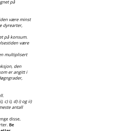
egnet på
tiden være minst
e dyrearter,
net på konsum.
elsestiden være
en multiplisert
uksjon, den
om er angitt i
0 døgngrader,
l.
) i), d) i) og ii)
meste antall
enge disse,
rter.
Be
 etter