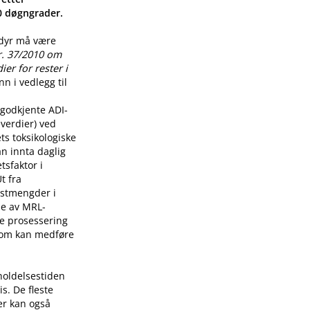
00 døgngrader.
 dyr må være
r. 37/2010 om
er for rester i
n i vedlegg til
godkjente ADI-
verdier) ved
ts toksikologiske
n innta daglig
tsfaktor i
t fra
restmengder i
lse av MRL-
re prosessering
som kan medføre
holdelsestiden
s. De fleste
er kan også