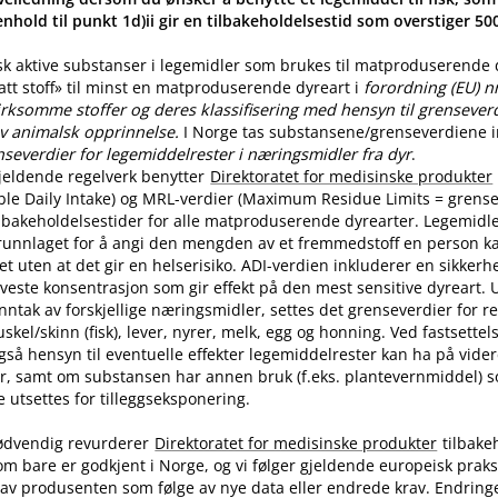
nhold til punkt 1d)ii gir en tilbakeholdelsestid som overstiger 5
sk aktive substanser i legemidler som brukes til matproduserende
latt stoff» til minst en matproduserende dyreart i
forordning (EU) n
rksomme stoffer og deres klassifisering med hensyn til grenseverdi
v animalsk opprinnelse.
I Norge tas substansene​/​grenseverdiene in
nseverdier for legemiddelrester i næringsmidler fra dyr
.
jeldende regelverk benytter
Direktoratet for medisinske produkter
ble Daily Intake) og MRL-verdier (Maximum Residue Limits = grense
tilbakeholdelsestider for alle matproduserende dyrearter. Legemidle
runnlaget for å angi den mengden av et fremmedstoff en person ka
t uten at det gir en helserisiko. ADI-verdien inkluderer en sikkerhe
aveste konsentrasjon som gir effekt på den mest sensitive dyreart. U
nntak av forskjellige næringsmidler, settes det grenseverdier for 
skel​/​skinn (fisk), lever, nyrer, melk, egg og honning. Ved fastsette
også hensyn til eventuelle effekter legemiddelrester kan ha på vide
r, samt om substansen har annen bruk (f.eks. plantevernmiddel) 
utsettes for tilleggseksponering.
ødvendig revurderer
Direktoratet for medisinske produkter
tilbake
om bare er godkjent i Norge, og vi følger gjeldende europeisk praksi
av produsenten som følge av nye data eller endrede krav. Endring