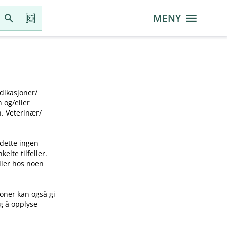
MENY
ikasjoner​/​
g​/​eller
 Veterinær​/​
 dette ingen
elte tilfeller.
idler hos noen
joner kan også gi
ig å opplyse