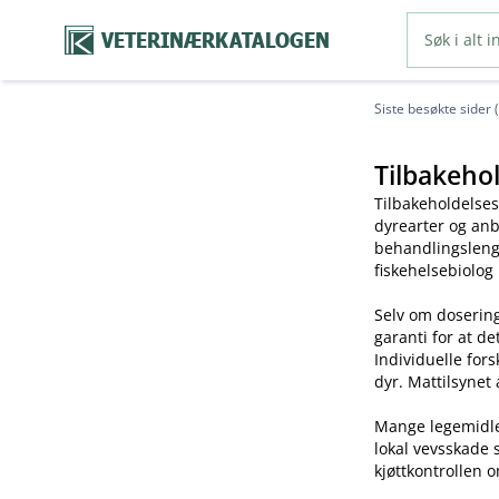
VETERINÆRKATALOGEN
Siste besøkte sider 
Tilbakehol
Tilbakeholdelses
dyrearter og anb
behandlingslengd
fiskehelsebiolog
Selv om dosering
garanti for at de
Individuelle for
dyr. Mattilsynet 
Mange legemidler 
lokal vevsskade 
kjøttkontrollen o