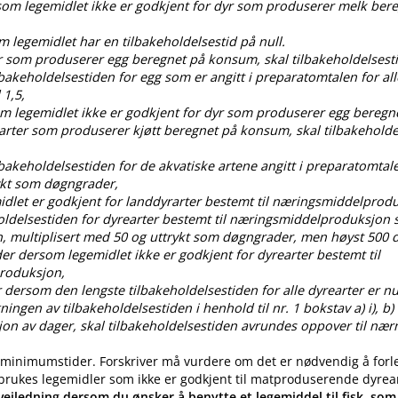
rsom legemidlet ikke er godkjent for dyr som produserer melk ber
om legemidlet har en tilbakeholdelsestid på null.
dyr som produserer egg beregnet på konsum, skal tilbakeholdelses
ilbakeholdelsestiden for egg som er angitt i preparatomtalen for all
 1,5,
som legemidlet ikke er godkjent for dyr som produserer egg bereg
 arter som produserer kjøtt beregnet på konsum, skal tilbakehold
ilbakeholdelsestiden for de akvatiske artene angitt i preparatomtal
ykt som døgngrader,
idlet er godkjent for landdyrarter bestemt til næringsmiddelprod
oldelsestiden for dyrearter bestemt til næringsmiddelproduksjon s
, multiplisert med 50 og uttrykt som døgngrader, men høyst 50
der dersom legemidlet ikke er godkjent for dyrearter bestemt til
roduksjon,
 dersom den lengste tilbakeholdelsestiden for alle dyrearter er nul
gen av tilbakeholdelsestiden i henhold til nr. 1 bokstav a) i), b) i), c
ksjon av dager, skal tilbakeholdelsestiden avrundes oppover til nær
 minimumstider. Forskriver må vurdere om det er nødvendig å forl
 brukes legemidler som ikke er godkjent til matproduserende dyrea
eiledning dersom du ønsker å benytte et legemiddel til fisk, som