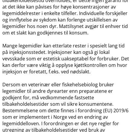
tilbakeholdelsestid overholdes, er dette ingen garanti for
at det ikke kan påvises for høye konsentrasjoner av
legemiddelrester i enkelte tilfeller. Individuelle forskjeller
og innflytelse av sykdom kan forlenge utskillelsen av
legemidler hos noen dyr. Mattilsynet avgjør til enhver tid
om et slakt kan godkjennes til konsum.
Mange legemidler kan etterlate rester i spesielt lang tid
på injeksjonsstedet. Injeksjoner kan også gi lokal
vevsskade som er estetisk uakseptabel for forbruker. Det
kan derfor være viktig å opplyse kjøttkontrollen om hvor
injeksjon er foretatt, f.eks. ved nødslakt.
Dersom en veterinær eller fiskehelsebiolog bruker
legemidler til andre dyrearter enn preparatene er
godkjent for, må vedkommende fastsette
tilbakeholdelsestider som vil sikre konsumentene.
Bestemmelsene om dette finnes i forordning (EU) 2019/6
som er implementert i Norge ved en endring av
legemiddelloven. I forordningen er det nye regler for
utregning av tilbakeholdelsestider ved bruk av