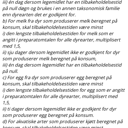
iii) én dag dersom legemidlet har en tilbakeholdelsestid
på null døgn og brukes i en annen taksonomisk familie
enn dyrearten det er godkjent for.
b) For melk fra dyr som produserer melk beregnet på
konsum, skal tilbakeholdelsestiden være minst
i) den lengste tilbakeholdelsestiden for melk som er
angitt i preparatomtalen for alle dyrearter, multiplisert
med 1,5,
ii) sju dager dersom legemidlet ikke er godkjent for dyr
som produserer melk beregnet på konsum,
iii) én dag dersom legemidlet har en tilbakeholdelsestid
på null.
c) For egg fra dyr som produserer egg beregnet på
konsum, skal tilbakeholdelsestiden være minst
i) den lengste tilbakeholdelsestiden for egg som er angitt
i preparatomtalen for alle dyrearter, multiplisert med
1,5,
ii) ti dager dersom legemidlet ikke er godkjent for dyr
som produserer egg beregnet på konsum.
d) For akvatiske arter som produserer kjøtt beregnet på
konsum, skal tilbakeholdelsestiden være minst