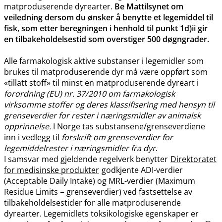
matproduserende dyrearter.
Be Mattilsynet om
veiledning dersom du ønsker å benytte et legemiddel til
fisk, som etter beregningen i henhold til punkt 1d)ii gir
en tilbakeholdelsestid som overstiger 500 døgngrader.
Alle farmakologisk aktive substanser i legemidler som
brukes til matproduserende dyr må være oppført som
«tillatt stoff» til minst en matproduserende dyreart i
forordning (EU) nr. 37/2010 om farmakologisk
virksomme stoffer og deres klassifisering med hensyn til
grenseverdier for rester i næringsmidler av animalsk
opprinnelse.
I Norge tas substansene​/​grenseverdiene
inn i vedlegg til
forskrift om grenseverdier for
legemiddelrester i næringsmidler fra dyr
.
I samsvar med gjeldende regelverk benytter
Direktoratet
for medisinske produkter
godkjente ADI-verdier
(Acceptable Daily Intake) og MRL-verdier (Maximum
Residue Limits = grenseverdier) ved fastsettelse av
tilbakeholdelsestider for alle matproduserende
dyrearter. Legemidlets toksikologiske egenskaper er