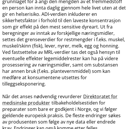
grunnlaget for å angi den mengden av et fremmedstoff
en person kan innta daglig gjennom hele livet uten at det
gir en helserisiko. ADI-verdien inkluderer en
sikkerhetsfaktor i forhold til den laveste konsentrasjon
som gir effekt på den mest sensitive dyreart. Ut fra
beregninger av inntak av forskjellige næringsmidler,
settes det grenseverdier for restmengder i f.eks. muskel,
muskel​/​skinn (fisk), lever, nyrer, melk, egg og honning.
Ved fastsettelse av MRL-verdier tas det også hensyn til
eventuelle effekter legemiddelrester kan ha på videre
prosessering av næringsmidler, samt om substansen
har annen bruk (f.eks. plantevernmiddel) som kan
medføre at konsumentene utsettes for
tilleggseksponering.
Når det anses nødvendig revurderer
Direktoratet for
medisinske produkter
tilbakeholdelsestiden for
preparater som bare er godkjent i Norge, og vi følger
gjeldende europeisk praksis. De fleste endringer søkes
av produsenten som følge av nye data eller endrede
krav. Endringer kan også komme etter felles