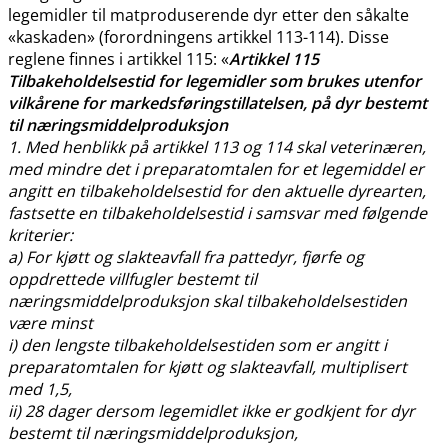
legemidler til matproduserende dyr etter den såkalte
«kaskaden» (forordningens artikkel 113-114). Disse
reglene finnes i artikkel 115: «
Artikkel 115
Tilbakeholdelsestid for legemidler som brukes utenfor
vilkårene for markedsføringstillatelsen, på dyr bestemt
til næringsmiddelproduksjon
1. Med henblikk på artikkel 113 og 114 skal veterinæren,
med mindre det i preparatomtalen for et legemiddel er
angitt en tilbakeholdelsestid for den aktuelle dyrearten,
fastsette en tilbakeholdelsestid i samsvar med følgende
kriterier:
a) For kjøtt og slakteavfall fra pattedyr, fjørfe og
oppdrettede villfugler bestemt til
næringsmiddelproduksjon skal tilbakeholdelsestiden
være minst
i) den lengste tilbakeholdelsestiden som er angitt i
preparatomtalen for kjøtt og slakteavfall, multiplisert
med 1,5,
ii) 28 dager dersom legemidlet ikke er godkjent for dyr
bestemt til næringsmiddelproduksjon,