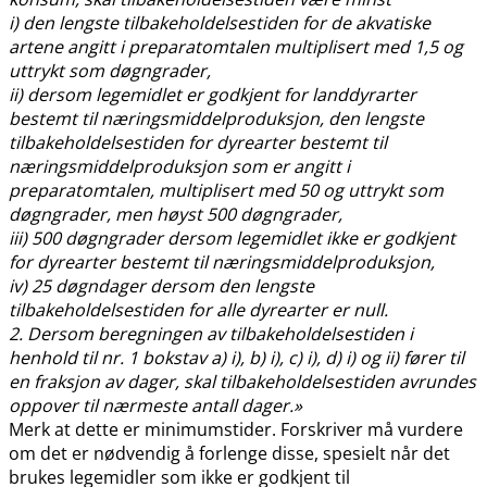
i) den lengste tilbakeholdelsestiden for de akvatiske
artene angitt i preparatomtalen multiplisert med 1,5 og
uttrykt som døgngrader,
ii) dersom legemidlet er godkjent for landdyrarter
bestemt til næringsmiddelproduksjon, den lengste
tilbakeholdelsestiden for dyrearter bestemt til
næringsmiddelproduksjon som er angitt i
preparatomtalen, multiplisert med 50 og uttrykt som
døgngrader, men høyst 500 døgngrader,
iii) 500 døgngrader dersom legemidlet ikke er godkjent
for dyrearter bestemt til næringsmiddelproduksjon,
iv) 25 døgndager dersom den lengste
tilbakeholdelsestiden for alle dyrearter er null.
2. Dersom beregningen av tilbakeholdelsestiden i
henhold til nr. 1 bokstav a) i), b) i), c) i), d) i) og ii) fører til
en fraksjon av dager, skal tilbakeholdelsestiden avrundes
oppover til nærmeste antall dager.»
Merk at dette er minimumstider. Forskriver må vurdere
om det er nødvendig å forlenge disse, spesielt når det
brukes legemidler som ikke er godkjent til