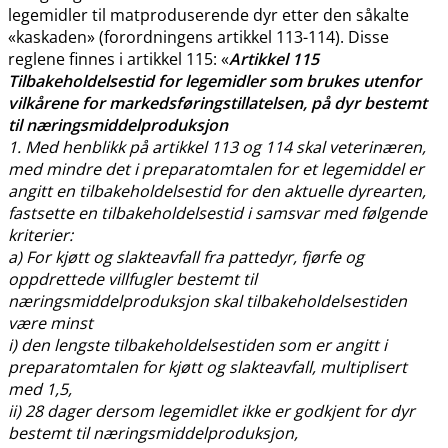
legemidler til matproduserende dyr etter den såkalte
«kaskaden» (forordningens artikkel 113-114). Disse
reglene finnes i artikkel 115: «
Artikkel 115
Tilbakeholdelsestid for legemidler som brukes utenfor
vilkårene for markedsføringstillatelsen, på dyr bestemt
til næringsmiddelproduksjon
1. Med henblikk på artikkel 113 og 114 skal veterinæren,
med mindre det i preparatomtalen for et legemiddel er
angitt en tilbakeholdelsestid for den aktuelle dyrearten,
fastsette en tilbakeholdelsestid i samsvar med følgende
kriterier:
a) For kjøtt og slakteavfall fra pattedyr, fjørfe og
oppdrettede villfugler bestemt til
næringsmiddelproduksjon skal tilbakeholdelsestiden
være minst
i) den lengste tilbakeholdelsestiden som er angitt i
preparatomtalen for kjøtt og slakteavfall, multiplisert
med 1,5,
ii) 28 dager dersom legemidlet ikke er godkjent for dyr
bestemt til næringsmiddelproduksjon,