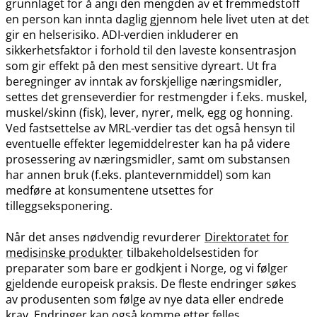
grunnlaget for å angi den mengden av et fremmedstoff
en person kan innta daglig gjennom hele livet uten at det
gir en helserisiko. ADI-verdien inkluderer en
sikkerhetsfaktor i forhold til den laveste konsentrasjon
som gir effekt på den mest sensitive dyreart. Ut fra
beregninger av inntak av forskjellige næringsmidler,
settes det grenseverdier for restmengder i f.eks. muskel,
muskel​/​skinn (fisk), lever, nyrer, melk, egg og honning.
Ved fastsettelse av MRL-verdier tas det også hensyn til
eventuelle effekter legemiddelrester kan ha på videre
prosessering av næringsmidler, samt om substansen
har annen bruk (f.eks. plantevernmiddel) som kan
medføre at konsumentene utsettes for
tilleggseksponering.
Når det anses nødvendig revurderer
Direktoratet for
medisinske produkter
tilbakeholdelsestiden for
preparater som bare er godkjent i Norge, og vi følger
gjeldende europeisk praksis. De fleste endringer søkes
av produsenten som følge av nye data eller endrede
krav. Endringer kan også komme etter felles