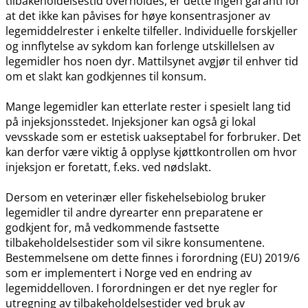
tilbakeholdelsestid overholdes, er dette ingen garanti for
at det ikke kan påvises for høye konsentrasjoner av
legemiddelrester i enkelte tilfeller. Individuelle forskjeller
og innflytelse av sykdom kan forlenge utskillelsen av
legemidler hos noen dyr. Mattilsynet avgjør til enhver tid
om et slakt kan godkjennes til konsum.
Mange legemidler kan etterlate rester i spesielt lang tid
på injeksjonsstedet. Injeksjoner kan også gi lokal
vevsskade som er estetisk uakseptabel for forbruker. Det
kan derfor være viktig å opplyse kjøttkontrollen om hvor
injeksjon er foretatt, f.eks. ved nødslakt.
Dersom en veterinær eller fiskehelsebiolog bruker
legemidler til andre dyrearter enn preparatene er
godkjent for, må vedkommende fastsette
tilbakeholdelsestider som vil sikre konsumentene.
Bestemmelsene om dette finnes i forordning (EU) 2019/6
som er implementert i Norge ved en endring av
legemiddelloven. I forordningen er det nye regler for
utregning av tilbakeholdelsestider ved bruk av