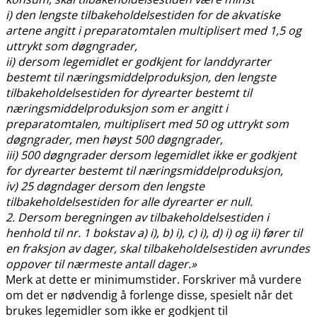
i) den lengste tilbakeholdelsestiden for de akvatiske
artene angitt i preparatomtalen multiplisert med 1,5 og
uttrykt som døgngrader,
ii) dersom legemidlet er godkjent for landdyrarter
bestemt til næringsmiddelproduksjon, den lengste
tilbakeholdelsestiden for dyrearter bestemt til
næringsmiddelproduksjon som er angitt i
preparatomtalen, multiplisert med 50 og uttrykt som
døgngrader, men høyst 500 døgngrader,
iii) 500 døgngrader dersom legemidlet ikke er godkjent
for dyrearter bestemt til næringsmiddelproduksjon,
iv) 25 døgndager dersom den lengste
tilbakeholdelsestiden for alle dyrearter er null.
2. Dersom beregningen av tilbakeholdelsestiden i
henhold til nr. 1 bokstav a) i), b) i), c) i), d) i) og ii) fører til
en fraksjon av dager, skal tilbakeholdelsestiden avrundes
oppover til nærmeste antall dager.»
Merk at dette er minimumstider. Forskriver må vurdere
om det er nødvendig å forlenge disse, spesielt når det
brukes legemidler som ikke er godkjent til