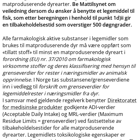
matproduserende dyrearter.
Be Mattilsynet om
veiledning dersom du ønsker å benytte et legemiddel til
fisk, som etter beregningen i henhold til punkt 1d)ii gir
en tilbakeholdelsestid som overstiger 500 døgngrader.
Alle farmakologisk aktive substanser i legemidler som
brukes til matproduserende dyr må være oppført som
«tillatt stoff» til minst en matproduserende dyreart i
forordning (EU) nr. 37/2010 om farmakologisk
virksomme stoffer og deres klassifisering med hensyn til
grenseverdier for rester i næringsmidler av animalsk
opprinnelse.
I Norge tas substansene​/​grenseverdiene
inn i vedlegg til
forskrift om grenseverdier for
legemiddelrester i næringsmidler fra dyr
.
I samsvar med gjeldende regelverk benytter
Direktoratet
for medisinske produkter
godkjente ADI-verdier
(Acceptable Daily Intake) og MRL-verdier (Maximum
Residue Limits = grenseverdier) ved fastsettelse av
tilbakeholdelsestider for alle matproduserende
dyrearter. Legemidlets toksikologiske egenskaper er