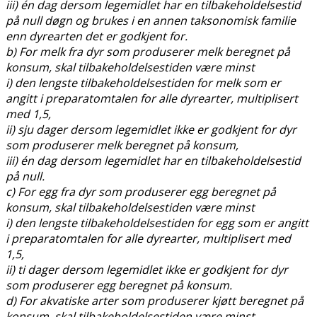
iii) én dag dersom legemidlet har en tilbakeholdelsestid
på null døgn og brukes i en annen taksonomisk familie
enn dyrearten det er godkjent for.
b) For melk fra dyr som produserer melk beregnet på
konsum, skal tilbakeholdelsestiden være minst
i) den lengste tilbakeholdelsestiden for melk som er
angitt i preparatomtalen for alle dyrearter, multiplisert
med 1,5,
ii) sju dager dersom legemidlet ikke er godkjent for dyr
som produserer melk beregnet på konsum,
iii) én dag dersom legemidlet har en tilbakeholdelsestid
på null.
c) For egg fra dyr som produserer egg beregnet på
konsum, skal tilbakeholdelsestiden være minst
i) den lengste tilbakeholdelsestiden for egg som er angitt
i preparatomtalen for alle dyrearter, multiplisert med
1,5,
ii) ti dager dersom legemidlet ikke er godkjent for dyr
som produserer egg beregnet på konsum.
d) For akvatiske arter som produserer kjøtt beregnet på
konsum, skal tilbakeholdelsestiden være minst