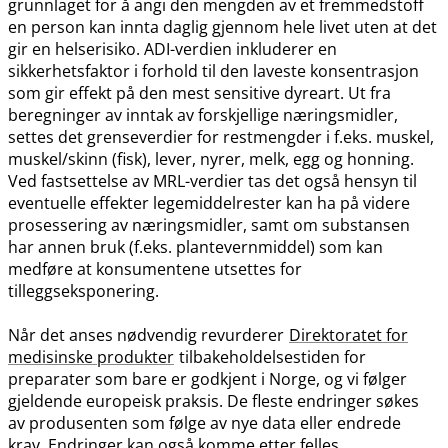
grunnlaget for å angi den mengden av et fremmedstoff
en person kan innta daglig gjennom hele livet uten at det
gir en helserisiko. ADI-verdien inkluderer en
sikkerhetsfaktor i forhold til den laveste konsentrasjon
som gir effekt på den mest sensitive dyreart. Ut fra
beregninger av inntak av forskjellige næringsmidler,
settes det grenseverdier for restmengder i f.eks. muskel,
muskel​/​skinn (fisk), lever, nyrer, melk, egg og honning.
Ved fastsettelse av MRL-verdier tas det også hensyn til
eventuelle effekter legemiddelrester kan ha på videre
prosessering av næringsmidler, samt om substansen
har annen bruk (f.eks. plantevernmiddel) som kan
medføre at konsumentene utsettes for
tilleggseksponering.
Når det anses nødvendig revurderer
Direktoratet for
medisinske produkter
tilbakeholdelsestiden for
preparater som bare er godkjent i Norge, og vi følger
gjeldende europeisk praksis. De fleste endringer søkes
av produsenten som følge av nye data eller endrede
krav. Endringer kan også komme etter felles