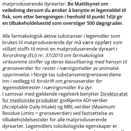
matproduserende dyrearter.
Be Mattilsynet om
veiledning dersom du ønsker å benytte et legemiddel til
fisk, som etter beregningen i henhold til punkt 1d)ii gir
en tilbakeholdelsestid som overstiger 500 døgngrader.
Alle farmakologisk aktive substanser i legemidler som
brukes til matproduserende dyr må være oppført som
«tillatt stoff» til minst en matproduserende dyreart i
forordning (EU) nr. 37/2010 om farmakologisk
virksomme stoffer og deres klassifisering med hensyn til
grenseverdier for rester i næringsmidler av animalsk
opprinnelse.
I Norge tas substansene​/​grenseverdiene
inn i vedlegg til
forskrift om grenseverdier for
legemiddelrester i næringsmidler fra dyr
.
I samsvar med gjeldende regelverk benytter
Direktoratet
for medisinske produkter
godkjente ADI-verdier
(Acceptable Daily Intake) og MRL-verdier (Maximum
Residue Limits = grenseverdier) ved fastsettelse av
tilbakeholdelsestider for alle matproduserende
dyrearter. Legemidlets toksikologiske egenskaper er