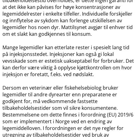
tilbakeholdelsestid overholdes, er dette ingen garanti for
at det ikke kan påvises for høye konsentrasjoner av
legemiddelrester i enkelte tilfeller. Individuelle forskjeller
og innflytelse av sykdom kan forlenge utskillelsen av
legemidler hos noen dyr. Mattilsynet avgjør til enhver tid
om et slakt kan godkjennes til konsum.
Mange legemidler kan etterlate rester i spesielt lang tid
på injeksjonsstedet. Injeksjoner kan også gi lokal
vevsskade som er estetisk uakseptabel for forbruker. Det
kan derfor være viktig å opplyse kjøttkontrollen om hvor
injeksjon er foretatt, f.eks. ved nødslakt.
Dersom en veterinær eller fiskehelsebiolog bruker
legemidler til andre dyrearter enn preparatene er
godkjent for, må vedkommende fastsette
tilbakeholdelsestider som vil sikre konsumentene.
Bestemmelsene om dette finnes i forordning (EU) 2019/6
som er implementert i Norge ved en endring av
legemiddelloven. I forordningen er det nye regler for
utregning av tilbakeholdelsestider ved bruk av