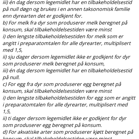
iii) én dag dersom legemidlet har en tilbakeholdelsestid
på null døgn og brukes i en annen taksonomisk familie
enn dyrearten det er godkjent for.
b) For melk fra dyr som produserer melk beregnet på
konsum, skal tilbakeholdelsestiden være minst
i) den lengste tilbakeholdelsestiden for melk som er
angitt i preparatomtalen for alle dyrearter, multiplisert
med 1,5,
ii) sju dager dersom legemidlet ikke er godkjent for dyr
som produserer melk beregnet på konsum,
iii) én dag dersom legemidlet har en tilbakeholdelsestid
på null.
c) For egg fra dyr som produserer egg beregnet på
konsum, skal tilbakeholdelsestiden være minst
i) den lengste tilbakeholdelsestiden for egg som er angitt
i preparatomtalen for alle dyrearter, multiplisert med
1,5,
ii) ti dager dersom legemidlet ikke er godkjent for dyr
som produserer egg beregnet på konsum.
d) For akvatiske arter som produserer kjøtt beregnet på
konsum, skal tilbakeholdelsestiden være minst