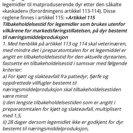
legemidler til matproduserende dyr etter den såkalte
«kaskaden» (forordningens artikkel 113-114). Disse
reglene finnes i artikkel 115: «
Artikkel 115
Tilbakeholdelsestid for legemidler som brukes utenfor
vilkårene for markedsføringstillatelsen, på dyr bestemt
til næringsmiddelproduksjon
1. Med henblikk på artikkel 113 og 114 skal veterinæren,
med mindre det i preparatomtalen for et legemiddel er
angitt en tilbakeholdelsestid for den aktuelle dyrearten,
fastsette en tilbakeholdelsestid i samsvar med følgende
kriterier:
a) For kjøtt og slakteavfall fra pattedyr, fjørfe og
oppdrettede villfugler bestemt til
næringsmiddelproduksjon skal tilbakeholdelsestiden
være minst
i) den lengste tilbakeholdelsestiden som er angitt i
preparatomtalen for kjøtt og slakteavfall, multiplisert
med 1,5,
ii) 28 dager dersom legemidlet ikke er godkjent for dyr
bestemt til næringsmiddelproduksjon,