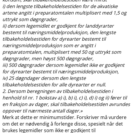
i) den lengste tilbakeholdelsestiden for de akvatiske
artene angitt i preparatomtalen multiplisert med 1,5 og
uttrykt som døgngrader,
ii) dersom legemidlet er godkjent for landdyrarter
bestemt til næringsmiddelproduksjon, den lengste
tilbakeholdelsestiden for dyrearter bestemt til
næringsmiddelproduksjon som er angitt i
preparatomtalen, multiplisert med 50 og uttrykt som
døgngrader, men høyst 500 døgngrader,
iii) 500 døgngrader dersom legemidlet ikke er godkjent
for dyrearter bestemt til næringsmiddelproduksjon,
iv) 25 døgndager dersom den lengste
tilbakeholdelsestiden for alle dyrearter er null.
2. Dersom beregningen av tilbakeholdelsestiden i
henhold til nr. 1 bokstav a) i), b) i), c) i), d) i) og ii) fører til
en fraksjon av dager, skal tilbakeholdelsestiden avrundes
oppover til nærmeste antall dager.»
Merk at dette er minimumstider. Forskriver må vurdere
om det er nødvendig å forlenge disse, spesielt når det
brukes legemidler som ikke er godkjent til