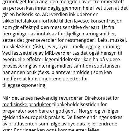
grunnlaget for å angi den mengden av et fremmedstoff
en person kan innta daglig gjennom hele livet uten at det
gir en helserisiko. ADI-verdien inkluderer en
sikkerhetsfaktor i forhold til den laveste konsentrasjon
som gir effekt på den mest sensitive dyreart. Ut fra
beregninger av inntak av forskjellige næringsmidler,
settes det grenseverdier for restmengder i f.eks. muskel,
muskel​/​skinn (fisk), lever, nyrer, melk, egg og honning.
Ved fastsettelse av MRL-verdier tas det også hensyn til
eventuelle effekter legemiddelrester kan ha på videre
prosessering av næringsmidler, samt om substansen
har annen bruk (f.eks. plantevernmiddel) som kan
medføre at konsumentene utsettes for
tilleggseksponering.
Når det anses nødvendig revurderer
Direktoratet for
medisinske produkter
tilbakeholdelsestiden for
preparater som bare er godkjent i Norge, og vi følger
gjeldende europeisk praksis. De fleste endringer søkes
av produsenten som følge av nye data eller endrede
krav. Endringer kan også komme etter felles