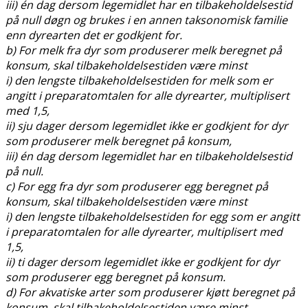
iii) én dag dersom legemidlet har en tilbakeholdelsestid
på null døgn og brukes i en annen taksonomisk familie
enn dyrearten det er godkjent for.
b) For melk fra dyr som produserer melk beregnet på
konsum, skal tilbakeholdelsestiden være minst
i) den lengste tilbakeholdelsestiden for melk som er
angitt i preparatomtalen for alle dyrearter, multiplisert
med 1,5,
ii) sju dager dersom legemidlet ikke er godkjent for dyr
som produserer melk beregnet på konsum,
iii) én dag dersom legemidlet har en tilbakeholdelsestid
på null.
c) For egg fra dyr som produserer egg beregnet på
konsum, skal tilbakeholdelsestiden være minst
i) den lengste tilbakeholdelsestiden for egg som er angitt
i preparatomtalen for alle dyrearter, multiplisert med
1,5,
ii) ti dager dersom legemidlet ikke er godkjent for dyr
som produserer egg beregnet på konsum.
d) For akvatiske arter som produserer kjøtt beregnet på
konsum, skal tilbakeholdelsestiden være minst