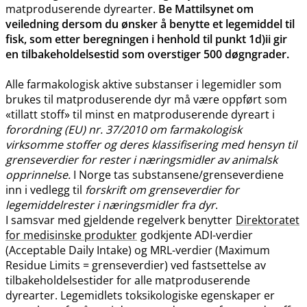
matproduserende dyrearter.
Be Mattilsynet om
veiledning dersom du ønsker å benytte et legemiddel til
fisk, som etter beregningen i henhold til punkt 1d)ii gir
en tilbakeholdelsestid som overstiger 500 døgngrader.
Alle farmakologisk aktive substanser i legemidler som
brukes til matproduserende dyr må være oppført som
«tillatt stoff» til minst en matproduserende dyreart i
forordning (EU) nr. 37/2010 om farmakologisk
virksomme stoffer og deres klassifisering med hensyn til
grenseverdier for rester i næringsmidler av animalsk
opprinnelse.
I Norge tas substansene​/​grenseverdiene
inn i vedlegg til
forskrift om grenseverdier for
legemiddelrester i næringsmidler fra dyr
.
I samsvar med gjeldende regelverk benytter
Direktoratet
for medisinske produkter
godkjente ADI-verdier
(Acceptable Daily Intake) og MRL-verdier (Maximum
Residue Limits = grenseverdier) ved fastsettelse av
tilbakeholdelsestider for alle matproduserende
dyrearter. Legemidlets toksikologiske egenskaper er