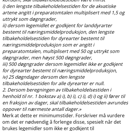
i) den lengste tilbakeholdelsestiden for de akvatiske
artene angitt i preparatomtalen multiplisert med 1,5 og
uttrykt som døgngrader,
ii) dersom legemidlet er godkjent for landdyrarter
bestemt til næringsmiddelproduksjon, den lengste
tilbakeholdelsestiden for dyrearter bestemt til
næringsmiddelproduksjon som er angitt i
preparatomtalen, multiplisert med 50 og uttrykt som
døgngrader, men høyst 500 døgngrader,
iii) 500 døgngrader dersom legemidlet ikke er godkjent
for dyrearter bestemt til næringsmiddelproduksjon,
iv) 25 døgndager dersom den lengste
tilbakeholdelsestiden for alle dyrearter er null.
2. Dersom beregningen av tilbakeholdelsestiden i
henhold til nr. 1 bokstav a) i), b) i), c) i), d) i) og ii) fører til
en fraksjon av dager, skal tilbakeholdelsestiden avrundes
oppover til nærmeste antall dager.»
Merk at dette er minimumstider. Forskriver må vurdere
om det er nødvendig å forlenge disse, spesielt når det
brukes legemidler som ikke er godkjent til