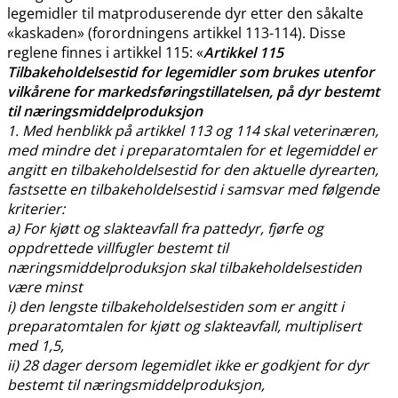
legemidler til matproduserende dyr etter den såkalte
«kaskaden» (forordningens artikkel 113-114). Disse
reglene finnes i artikkel 115: «
Artikkel 115
Tilbakeholdelsestid for legemidler som brukes utenfor
vilkårene for markedsføringstillatelsen, på dyr bestemt
til næringsmiddelproduksjon
1. Med henblikk på artikkel 113 og 114 skal veterinæren,
med mindre det i preparatomtalen for et legemiddel er
angitt en tilbakeholdelsestid for den aktuelle dyrearten,
fastsette en tilbakeholdelsestid i samsvar med følgende
kriterier:
a) For kjøtt og slakteavfall fra pattedyr, fjørfe og
oppdrettede villfugler bestemt til
næringsmiddelproduksjon skal tilbakeholdelsestiden
være minst
i) den lengste tilbakeholdelsestiden som er angitt i
preparatomtalen for kjøtt og slakteavfall, multiplisert
med 1,5,
ii) 28 dager dersom legemidlet ikke er godkjent for dyr
bestemt til næringsmiddelproduksjon,