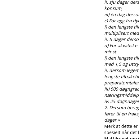
ii) sju dager de
konsum,
iii) én dag ders
c) For egg fra 
i) den lengste t
multiplisert med
ii) ti dager der
d) For akvatiske
minst
i) den lengste t
med 1,5 og uttr
ii) dersom legem
lengste tilbakeh
preparatomtalen
iii) 500 døgngra
næringsmiddelp
iv) 25 døgndager
2. Dersom beregnin
fører til en fra
dager.»
Merk at dette er
spesielt når det
Mattilsynet om v