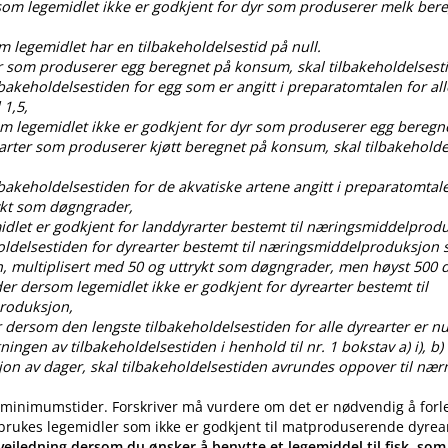
rsom legemidlet ikke er godkjent for dyr som produserer melk ber
om legemidlet har en tilbakeholdelsestid på null.
dyr som produserer egg beregnet på konsum, skal tilbakeholdelses
ilbakeholdelsestiden for egg som er angitt i preparatomtalen for all
 1,5,
som legemidlet ikke er godkjent for dyr som produserer egg bereg
 arter som produserer kjøtt beregnet på konsum, skal tilbakehold
ilbakeholdelsestiden for de akvatiske artene angitt i preparatomtal
ykt som døgngrader,
idlet er godkjent for landdyrarter bestemt til næringsmiddelprod
oldelsestiden for dyrearter bestemt til næringsmiddelproduksjon s
, multiplisert med 50 og uttrykt som døgngrader, men høyst 50
der dersom legemidlet ikke er godkjent for dyrearter bestemt til
roduksjon,
 dersom den lengste tilbakeholdelsestiden for alle dyrearter er nul
gen av tilbakeholdelsestiden i henhold til nr. 1 bokstav a) i), b) i), c
ksjon av dager, skal tilbakeholdelsestiden avrundes oppover til nær
 minimumstider. Forskriver må vurdere om det er nødvendig å forl
 brukes legemidler som ikke er godkjent til matproduserende dyrea
eiledning dersom du ønsker å benytte et legemiddel til fisk, som