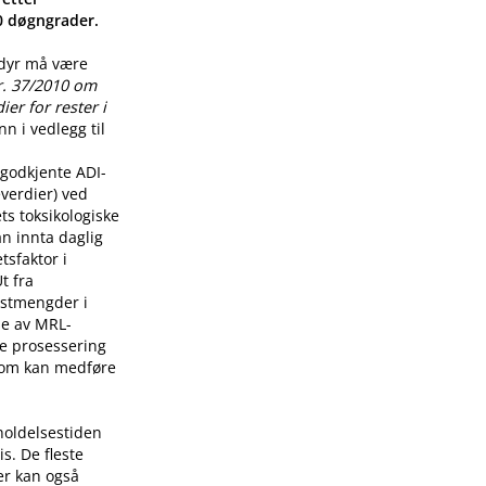
00 døgngrader.
 dyr må være
r. 37/2010 om
er for rester i
n i vedlegg til
godkjente ADI-
verdier) ved
ts toksikologiske
n innta daglig
tsfaktor i
t fra
restmengder i
lse av MRL-
re prosessering
som kan medføre
holdelsestiden
s. De fleste
er kan også