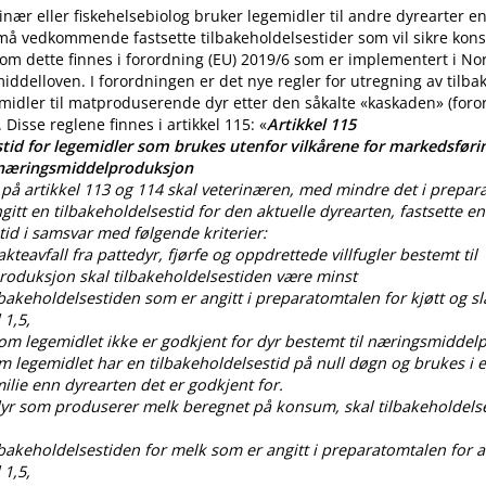
nær eller fiskehelsebiolog bruker legemidler til andre dyrearter 
 må vedkommende fastsette tilbakeholdelsestider som vil sikre ko
m dette finnes i forordning (EU) 2019/6 som er implementert i No
iddelloven. I forordningen er det nye regler for utregning av tilba
midler til matproduserende dyr etter den såkalte «kaskaden» (for
. Disse reglene finnes i artikkel 115: «
Artikkel 115
tid for legemidler som brukes utenfor vilkårene for markedsførin
 næringsmiddelproduksjon
på artikkel 113 og 114 skal veterinæren, med mindre det i prepar
gitt en tilbakeholdelsestid for den aktuelle dyrearten, fastsette en
tid i samsvar med følgende kriterier:
lakteavfall fra pattedyr, fjørfe og oppdrettede villfugler bestemt til
oduksjon skal tilbakeholdelsestiden være minst
ilbakeholdelsestiden som er angitt i preparatomtalen for kjøtt og sl
 1,5,
som legemidlet ikke er godkjent for dyr bestemt til næringsmiddel
om legemidlet har en tilbakeholdelsestid på null døgn og brukes i
lie enn dyrearten det er godkjent for.
 dyr som produserer melk beregnet på konsum, skal tilbakeholdels
ilbakeholdelsestiden for melk som er angitt i preparatomtalen for al
 1,5,