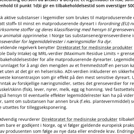
nhold til punkt 1d)ii gir en tilbakeholdelsestid som overstiger 5
sk aktive substanser i legemidler som brukes til matproduserende
latt stoff» til minst en matproduserende dyreart i
forordning (EU) n
rksomme stoffer og deres klassifisering med hensyn til grenseverdi
v animalsk opprinnelse.
I Norge tas substansene​/​grenseverdiene in
nseverdier for legemiddelrester i næringsmidler fra dyr
.
jeldende regelverk benytter
Direktoratet for medisinske produkter
ble Daily Intake) og MRL-verdier (Maximum Residue Limits = grense
tilbakeholdelsestider for alle matproduserende dyrearter. Legemidle
runnlaget for å angi den mengden av et fremmedstoff en person ka
t uten at det gir en helserisiko. ADI-verdien inkluderer en sikkerhe
aveste konsentrasjon som gir effekt på den mest sensitive dyreart. U
nntak av forskjellige næringsmidler, settes det grenseverdier for 
skel​/​skinn (fisk), lever, nyrer, melk, egg og honning. Ved fastsette
også hensyn til eventuelle effekter legemiddelrester kan ha på vide
r, samt om substansen har annen bruk (f.eks. plantevernmiddel) 
utsettes for tilleggseksponering.
ødvendig revurderer
Direktoratet for medisinske produkter
tilbake
om bare er godkjent i Norge, og vi følger gjeldende europeisk praksi
av produsenten som følge av nye data eller endrede krav. Endring