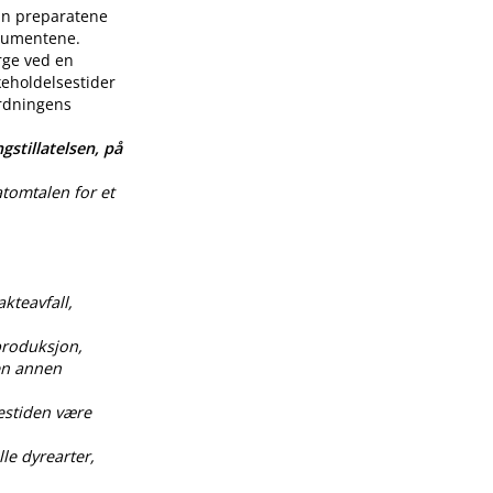
enn preparatene
nsumentene.
rge ved en
keholdelsestider
ordningens
gstillatelsen, på
atomtalen for et
akteavfall,
produksjon,
 en annen
estiden være
le dyrearter,