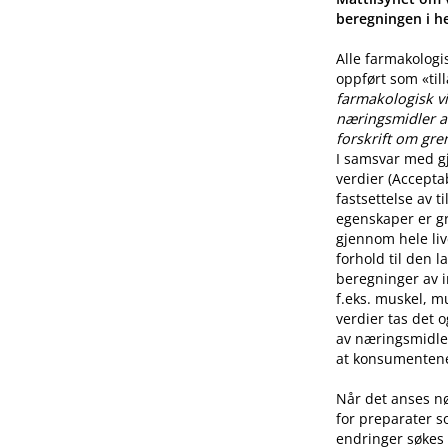
beregningen i he
Alle farmakologi
oppført som «til
farmakologisk vi
næringsmidler a
forskrift om gre
I samsvar med g
verdier (Accepta
fastsettelse av 
egenskaper er g
gjennom hele live
forhold til den l
beregninger av i
f.eks. muskel, mu
verdier tas det 
av næringsmidle
at konsumentene 
Når det anses n
for preparater s
endringer søkes 