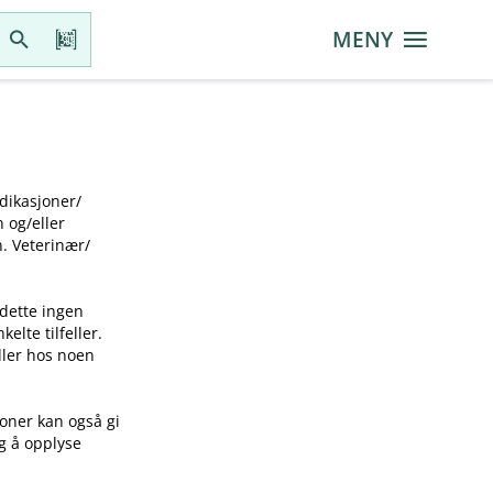
MENY
ikasjoner​/​
g​/​eller
 Veterinær​/​
 dette ingen
elte tilfeller.
idler hos noen
joner kan også gi
ig å opplyse