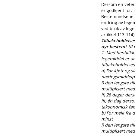
Dersom en veteri
er godkjent for,
Bestemmelsene o
endring av legem
ved bruk av lege
artikkel 113-114)
Tilbakeholdelses
dyr bestemt til
1. Med henblikk 
legemiddel er an
tilbakeholdelses
a) For kjøtt og s
næringsmiddelpr
i) den lengste t
multiplisert med
ii) 28 dager der
iii) én dag ders
taksonomisk fami
b) For melk fra
minst
i) den lengste t
multiplisert med