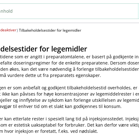
deaktiver
(
)
Tilbakeholdelsestider for legemidler
delsestider for legemidler
tidene som er angitt i preparatomtalene, er basert på godkjente ind
efalte doseringsregimer for de enkelte preparatene. Dersom dosen o
en økes, kan det være nødvendig å forlenge tilbakeholdelsestiden.
 må vurdere dette ut fra preparatets egenskaper.
en er som anbefalt og godkjent tilbakeholdelsestid overholdes, er
t ikke kan påvises for høye konsentrasjoner av legemiddelrester i enk
skjeller og innflytelse av sykdom kan forlenge utskillelsen av legem
avgjør til enhver tid om et slakt kan godkjennes til konsum.
kan etterlate rester i spesielt lang tid på injeksjonsstedet. Injeks
som er estetisk uakseptabel for forbruker. Det kan derfor være vikt
m hvor injeksjon er foretatt, f.eks. ved nødslakt.