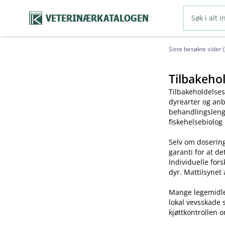
VETERINÆRKATALOGEN
Siste besøkte sider 
Tilbakehol
Tilbakeholdelses
dyrearter og anb
behandlingslengd
fiskehelsebiolog
Selv om dosering
garanti for at de
Individuelle for
dyr. Mattilsynet 
Mange legemidler 
lokal vevsskade 
kjøttkontrollen o