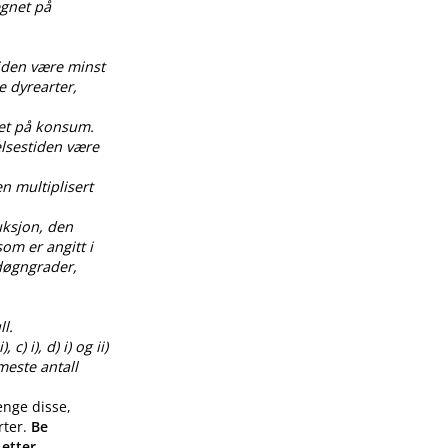
egnet på
tiden være minst
e dyrearter,
net på konsum.
elsestiden være
en multiplisert
uksjon, den
om er angitt i
0 døgngrader,
l.
) i), d) i) og ii)
meste antall
enge disse,
rter.
Be
 etter