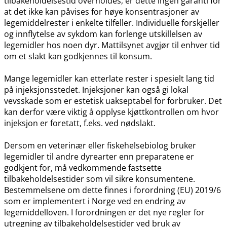
tilbakeholdelsestid overholdes, er dette ingen garanti for
at det ikke kan påvises for høye konsentrasjoner av
legemiddelrester i enkelte tilfeller. Individuelle forskjeller
og innflytelse av sykdom kan forlenge utskillelsen av
legemidler hos noen dyr. Mattilsynet avgjør til enhver tid
om et slakt kan godkjennes til konsum.
Mange legemidler kan etterlate rester i spesielt lang tid
på injeksjonsstedet. Injeksjoner kan også gi lokal
vevsskade som er estetisk uakseptabel for forbruker. Det
kan derfor være viktig å opplyse kjøttkontrollen om hvor
injeksjon er foretatt, f.eks. ved nødslakt.
Dersom en veterinær eller fiskehelsebiolog bruker
legemidler til andre dyrearter enn preparatene er
godkjent for, må vedkommende fastsette
tilbakeholdelsestider som vil sikre konsumentene.
Bestemmelsene om dette finnes i forordning (EU) 2019/6
som er implementert i Norge ved en endring av
legemiddelloven. I forordningen er det nye regler for
utregning av tilbakeholdelsestider ved bruk av