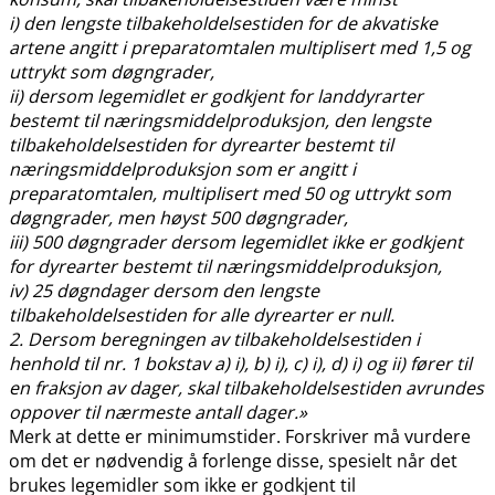
i) den lengste tilbakeholdelsestiden for de akvatiske
artene angitt i preparatomtalen multiplisert med 1,5 og
uttrykt som døgngrader,
ii) dersom legemidlet er godkjent for landdyrarter
bestemt til næringsmiddelproduksjon, den lengste
tilbakeholdelsestiden for dyrearter bestemt til
næringsmiddelproduksjon som er angitt i
preparatomtalen, multiplisert med 50 og uttrykt som
døgngrader, men høyst 500 døgngrader,
iii) 500 døgngrader dersom legemidlet ikke er godkjent
for dyrearter bestemt til næringsmiddelproduksjon,
iv) 25 døgndager dersom den lengste
tilbakeholdelsestiden for alle dyrearter er null.
2. Dersom beregningen av tilbakeholdelsestiden i
henhold til nr. 1 bokstav a) i), b) i), c) i), d) i) og ii) fører til
en fraksjon av dager, skal tilbakeholdelsestiden avrundes
oppover til nærmeste antall dager.»
Merk at dette er minimumstider. Forskriver må vurdere
om det er nødvendig å forlenge disse, spesielt når det
brukes legemidler som ikke er godkjent til