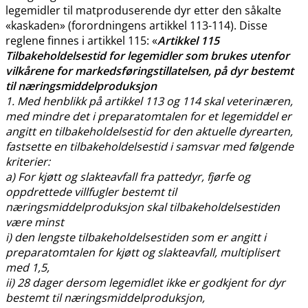
legemidler til matproduserende dyr etter den såkalte
«kaskaden» (forordningens artikkel 113-114). Disse
reglene finnes i artikkel 115: «
Artikkel 115
Tilbakeholdelsestid for legemidler som brukes utenfor
vilkårene for markedsføringstillatelsen, på dyr bestemt
til næringsmiddelproduksjon
1. Med henblikk på artikkel 113 og 114 skal veterinæren,
med mindre det i preparatomtalen for et legemiddel er
angitt en tilbakeholdelsestid for den aktuelle dyrearten,
fastsette en tilbakeholdelsestid i samsvar med følgende
kriterier:
a) For kjøtt og slakteavfall fra pattedyr, fjørfe og
oppdrettede villfugler bestemt til
næringsmiddelproduksjon skal tilbakeholdelsestiden
være minst
i) den lengste tilbakeholdelsestiden som er angitt i
preparatomtalen for kjøtt og slakteavfall, multiplisert
med 1,5,
ii) 28 dager dersom legemidlet ikke er godkjent for dyr
bestemt til næringsmiddelproduksjon,