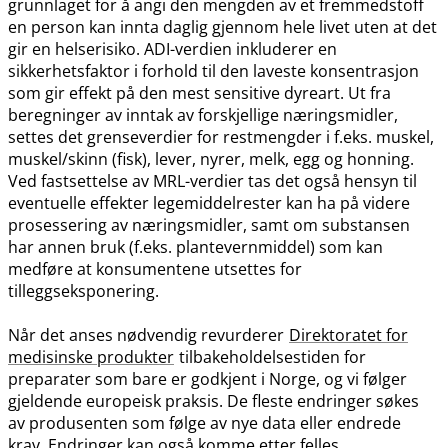
grunnlaget for å angi den mengden av et fremmedstoff
en person kan innta daglig gjennom hele livet uten at det
gir en helserisiko. ADI-verdien inkluderer en
sikkerhetsfaktor i forhold til den laveste konsentrasjon
som gir effekt på den mest sensitive dyreart. Ut fra
beregninger av inntak av forskjellige næringsmidler,
settes det grenseverdier for restmengder i f.eks. muskel,
muskel​/​skinn (fisk), lever, nyrer, melk, egg og honning.
Ved fastsettelse av MRL-verdier tas det også hensyn til
eventuelle effekter legemiddelrester kan ha på videre
prosessering av næringsmidler, samt om substansen
har annen bruk (f.eks. plantevernmiddel) som kan
medføre at konsumentene utsettes for
tilleggseksponering.
Når det anses nødvendig revurderer
Direktoratet for
medisinske produkter
tilbakeholdelsestiden for
preparater som bare er godkjent i Norge, og vi følger
gjeldende europeisk praksis. De fleste endringer søkes
av produsenten som følge av nye data eller endrede
krav. Endringer kan også komme etter felles