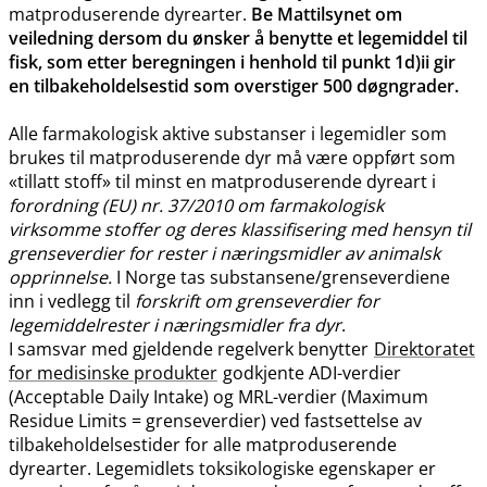
matproduserende dyrearter.
Be Mattilsynet om
veiledning dersom du ønsker å benytte et legemiddel til
fisk, som etter beregningen i henhold til punkt 1d)ii gir
en tilbakeholdelsestid som overstiger 500 døgngrader.
Alle farmakologisk aktive substanser i legemidler som
brukes til matproduserende dyr må være oppført som
«tillatt stoff» til minst en matproduserende dyreart i
forordning (EU) nr. 37/2010 om farmakologisk
virksomme stoffer og deres klassifisering med hensyn til
grenseverdier for rester i næringsmidler av animalsk
opprinnelse.
I Norge tas substansene​/​grenseverdiene
inn i vedlegg til
forskrift om grenseverdier for
legemiddelrester i næringsmidler fra dyr
.
I samsvar med gjeldende regelverk benytter
Direktoratet
for medisinske produkter
godkjente ADI-verdier
(Acceptable Daily Intake) og MRL-verdier (Maximum
Residue Limits = grenseverdier) ved fastsettelse av
tilbakeholdelsestider for alle matproduserende
dyrearter. Legemidlets toksikologiske egenskaper er