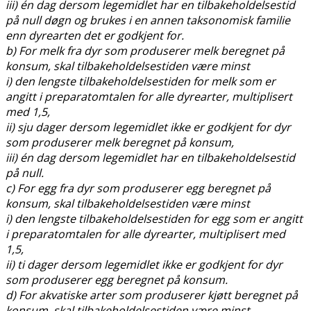
iii) én dag dersom legemidlet har en tilbakeholdelsestid
på null døgn og brukes i en annen taksonomisk familie
enn dyrearten det er godkjent for.
b) For melk fra dyr som produserer melk beregnet på
konsum, skal tilbakeholdelsestiden være minst
i) den lengste tilbakeholdelsestiden for melk som er
angitt i preparatomtalen for alle dyrearter, multiplisert
med 1,5,
ii) sju dager dersom legemidlet ikke er godkjent for dyr
som produserer melk beregnet på konsum,
iii) én dag dersom legemidlet har en tilbakeholdelsestid
på null.
c) For egg fra dyr som produserer egg beregnet på
konsum, skal tilbakeholdelsestiden være minst
i) den lengste tilbakeholdelsestiden for egg som er angitt
i preparatomtalen for alle dyrearter, multiplisert med
1,5,
ii) ti dager dersom legemidlet ikke er godkjent for dyr
som produserer egg beregnet på konsum.
d) For akvatiske arter som produserer kjøtt beregnet på
konsum, skal tilbakeholdelsestiden være minst