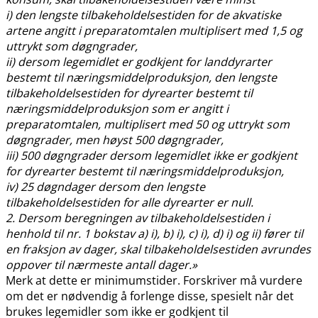
i) den lengste tilbakeholdelsestiden for de akvatiske
artene angitt i preparatomtalen multiplisert med 1,5 og
uttrykt som døgngrader,
ii) dersom legemidlet er godkjent for landdyrarter
bestemt til næringsmiddelproduksjon, den lengste
tilbakeholdelsestiden for dyrearter bestemt til
næringsmiddelproduksjon som er angitt i
preparatomtalen, multiplisert med 50 og uttrykt som
døgngrader, men høyst 500 døgngrader,
iii) 500 døgngrader dersom legemidlet ikke er godkjent
for dyrearter bestemt til næringsmiddelproduksjon,
iv) 25 døgndager dersom den lengste
tilbakeholdelsestiden for alle dyrearter er null.
2. Dersom beregningen av tilbakeholdelsestiden i
henhold til nr. 1 bokstav a) i), b) i), c) i), d) i) og ii) fører til
en fraksjon av dager, skal tilbakeholdelsestiden avrundes
oppover til nærmeste antall dager.»
Merk at dette er minimumstider. Forskriver må vurdere
om det er nødvendig å forlenge disse, spesielt når det
brukes legemidler som ikke er godkjent til