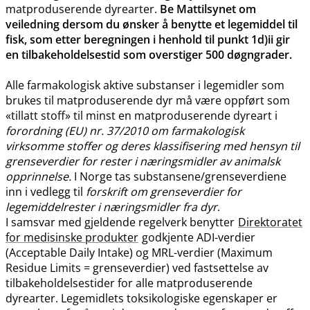
matproduserende dyrearter.
Be Mattilsynet om
veiledning dersom du ønsker å benytte et legemiddel til
fisk, som etter beregningen i henhold til punkt 1d)ii gir
en tilbakeholdelsestid som overstiger 500 døgngrader.
Alle farmakologisk aktive substanser i legemidler som
brukes til matproduserende dyr må være oppført som
«tillatt stoff» til minst en matproduserende dyreart i
forordning (EU) nr. 37/2010 om farmakologisk
virksomme stoffer og deres klassifisering med hensyn til
grenseverdier for rester i næringsmidler av animalsk
opprinnelse.
I Norge tas substansene​/​grenseverdiene
inn i vedlegg til
forskrift om grenseverdier for
legemiddelrester i næringsmidler fra dyr
.
I samsvar med gjeldende regelverk benytter
Direktoratet
for medisinske produkter
godkjente ADI-verdier
(Acceptable Daily Intake) og MRL-verdier (Maximum
Residue Limits = grenseverdier) ved fastsettelse av
tilbakeholdelsestider for alle matproduserende
dyrearter. Legemidlets toksikologiske egenskaper er