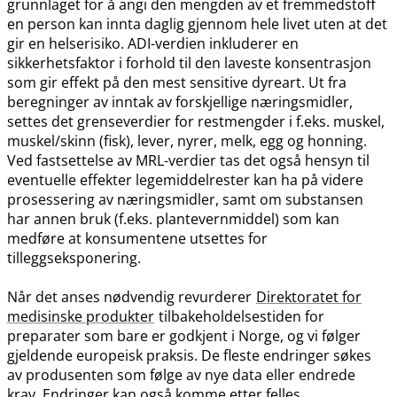
grunnlaget for å angi den mengden av et fremmedstoff
en person kan innta daglig gjennom hele livet uten at det
gir en helserisiko. ADI-verdien inkluderer en
sikkerhetsfaktor i forhold til den laveste konsentrasjon
som gir effekt på den mest sensitive dyreart. Ut fra
beregninger av inntak av forskjellige næringsmidler,
settes det grenseverdier for restmengder i f.eks. muskel,
muskel​/​skinn (fisk), lever, nyrer, melk, egg og honning.
Ved fastsettelse av MRL-verdier tas det også hensyn til
eventuelle effekter legemiddelrester kan ha på videre
prosessering av næringsmidler, samt om substansen
har annen bruk (f.eks. plantevernmiddel) som kan
medføre at konsumentene utsettes for
tilleggseksponering.
Når det anses nødvendig revurderer
Direktoratet for
medisinske produkter
tilbakeholdelsestiden for
preparater som bare er godkjent i Norge, og vi følger
gjeldende europeisk praksis. De fleste endringer søkes
av produsenten som følge av nye data eller endrede
krav. Endringer kan også komme etter felles