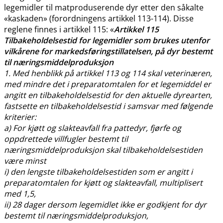
legemidler til matproduserende dyr etter den såkalte
«kaskaden» (forordningens artikkel 113-114). Disse
reglene finnes i artikkel 115: «
Artikkel 115
Tilbakeholdelsestid for legemidler som brukes utenfor
vilkårene for markedsføringstillatelsen, på dyr bestemt
til næringsmiddelproduksjon
1. Med henblikk på artikkel 113 og 114 skal veterinæren,
med mindre det i preparatomtalen for et legemiddel er
angitt en tilbakeholdelsestid for den aktuelle dyrearten,
fastsette en tilbakeholdelsestid i samsvar med følgende
kriterier:
a) For kjøtt og slakteavfall fra pattedyr, fjørfe og
oppdrettede villfugler bestemt til
næringsmiddelproduksjon skal tilbakeholdelsestiden
være minst
i) den lengste tilbakeholdelsestiden som er angitt i
preparatomtalen for kjøtt og slakteavfall, multiplisert
med 1,5,
ii) 28 dager dersom legemidlet ikke er godkjent for dyr
bestemt til næringsmiddelproduksjon,