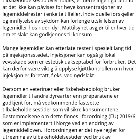
tilbakeholdelsestid overholdes, er dette ingen garanti for
at det ikke kan påvises for høye konsentrasjoner av
legemiddelrester i enkelte tilfeller. Individuelle forskjeller
og innflytelse av sykdom kan forlenge utskillelsen av
legemidler hos noen dyr. Mattilsynet avgjør til enhver tid
om et slakt kan godkjennes til konsum.
Mange legemidler kan etterlate rester i spesielt lang tid
på injeksjonsstedet. Injeksjoner kan også gi lokal
vevsskade som er estetisk uakseptabel for forbruker. Det
kan derfor være viktig å opplyse kjøttkontrollen om hvor
injeksjon er foretatt, f.eks. ved nødslakt.
Dersom en veterinær eller fiskehelsebiolog bruker
legemidler til andre dyrearter enn preparatene er
godkjent for, må vedkommende fastsette
tilbakeholdelsestider som vil sikre konsumentene.
Bestemmelsene om dette finnes i forordning (EU) 2019/6
som er implementert i Norge ved en endring av
legemiddelloven. I forordningen er det nye regler for
utregning av tilbakeholdelsestider ved bruk av