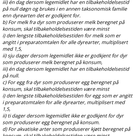
iii) én dag dersom legemidlet har en tilbakeholdelsestid
på null døgn og brukes i en annen taksonomisk familie
enn dyrearten det er godkjent for.
b) For melk fra dyr som produserer melk beregnet på
konsum, skal tilbakeholdelsestiden være minst
i) den lengste tilbakeholdelsestiden for melk som er
angitt i preparatomtalen for alle dyrearter, multiplisert
med 1,5,
ii) sju dager dersom legemidlet ikke er godkjent for dyr
som produserer melk beregnet på konsum,
iii) én dag dersom legemidlet har en tilbakeholdelsestid
på null.
c) For egg fra dyr som produserer egg beregnet på
konsum, skal tilbakeholdelsestiden være minst
i) den lengste tilbakeholdelsestiden for egg som er angitt
i preparatomtalen for alle dyrearter, multiplisert med
1,5,
ii) ti dager dersom legemidlet ikke er godkjent for dyr
som produserer egg beregnet på konsum.
d) For akvatiske arter som produserer kjøtt beregnet på
konsum, skal tilbakeholdelsestiden være minst