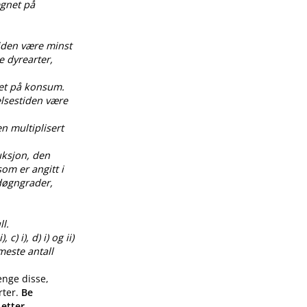
egnet på
tiden være minst
e dyrearter,
net på konsum.
elsestiden være
en multiplisert
uksjon, den
om er angitt i
0 døgngrader,
l.
) i), d) i) og ii)
meste antall
enge disse,
rter.
Be
 etter