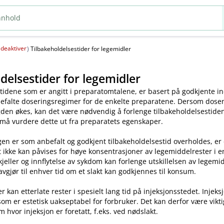
deaktiver
(
)
Tilbakeholdelsestider for legemidler
delsestider for legemidler
tidene som er angitt i preparatomtalene, er basert på godkjente ind
efalte doseringsregimer for de enkelte preparatene. Dersom dosen o
en økes, kan det være nødvendig å forlenge tilbakeholdelsestiden.
 må vurdere dette ut fra preparatets egenskaper.
en er som anbefalt og godkjent tilbakeholdelsestid overholdes, er
t ikke kan påvises for høye konsentrasjoner av legemiddelrester i enk
skjeller og innflytelse av sykdom kan forlenge utskillelsen av legem
avgjør til enhver tid om et slakt kan godkjennes til konsum.
kan etterlate rester i spesielt lang tid på injeksjonsstedet. Injeks
som er estetisk uakseptabel for forbruker. Det kan derfor være vikt
m hvor injeksjon er foretatt, f.eks. ved nødslakt.