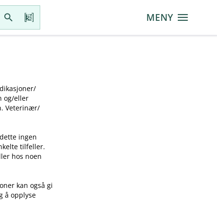
MENY
ikasjoner​/​
g​/​eller
 Veterinær​/​
 dette ingen
elte tilfeller.
idler hos noen
joner kan også gi
ig å opplyse