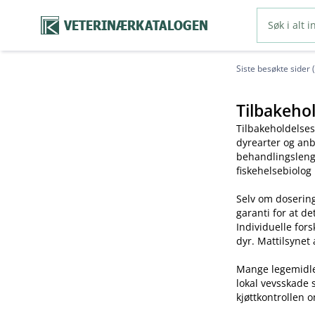
VETERINÆRKATALOGEN
Siste besøkte sider 
Tilbakehol
Tilbakeholdelses
dyrearter og anb
behandlingslengd
fiskehelsebiolog
Selv om dosering
garanti for at de
Individuelle for
dyr. Mattilsynet 
Mange legemidler 
lokal vevsskade 
kjøttkontrollen o