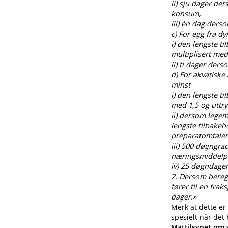
ii) sju dager de
konsum,
iii) én dag ders
c) For egg fra 
i) den lengste t
multiplisert med
ii) ti dager der
d) For akvatiske
minst
i) den lengste t
med 1,5 og uttr
ii) dersom legem
lengste tilbakeh
preparatomtalen
iii) 500 døgngra
næringsmiddelp
iv) 25 døgndager
2. Dersom beregnin
fører til en fra
dager.»
Merk at dette er
spesielt når det
Mattilsynet om v