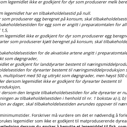
rsom legemidlet ikke er godkjent for dyr som produserer melk ber
om legemidlet har en tilbakeholdelsestid på null.
dyr som produserer egg beregnet på konsum, skal tilbakeholdelses
ilbakeholdelsestiden for egg som er angitt i preparatomtalen for all
 1,5,
som legemidlet ikke er godkjent for dyr som produserer egg bereg
 arter som produserer kjøtt beregnet på konsum, skal tilbakehold
ilbakeholdelsestiden for de akvatiske artene angitt i preparatomtal
ykt som døgngrader,
idlet er godkjent for landdyrarter bestemt til næringsmiddelprod
oldelsestiden for dyrearter bestemt til næringsmiddelproduksjon s
, multiplisert med 50 og uttrykt som døgngrader, men høyst 50
der dersom legemidlet ikke er godkjent for dyrearter bestemt til
roduksjon,
 dersom den lengste tilbakeholdelsestiden for alle dyrearter er nul
gen av tilbakeholdelsestiden i henhold til nr. 1 bokstav a) i), b) i), c
ksjon av dager, skal tilbakeholdelsestiden avrundes oppover til nær
 minimumstider. Forskriver må vurdere om det er nødvendig å forl
 brukes legemidler som ikke er godkjent til matproduserende dyrea
eiledning dersom du ønsker å benytte et legemiddel til fisk, som