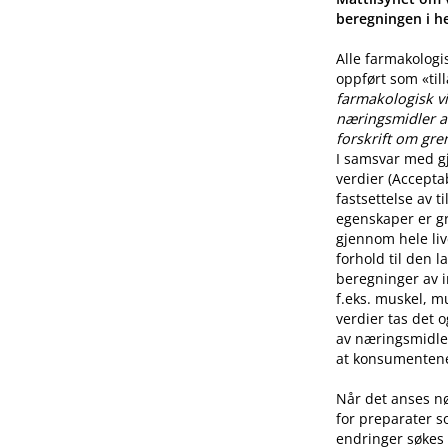
beregningen i he
Alle farmakologi
oppført som «til
farmakologisk vi
næringsmidler a
forskrift om gre
I samsvar med g
verdier (Accepta
fastsettelse av 
egenskaper er g
gjennom hele live
forhold til den l
beregninger av i
f.eks. muskel, mu
verdier tas det 
av næringsmidle
at konsumentene 
Når det anses n
for preparater s
endringer søkes 