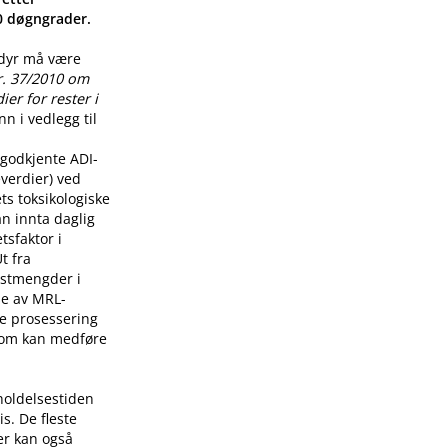
00 døgngrader.
 dyr må være
r. 37/2010 om
er for rester i
n i vedlegg til
godkjente ADI-
verdier) ved
ts toksikologiske
n innta daglig
tsfaktor i
t fra
restmengder i
lse av MRL-
re prosessering
som kan medføre
holdelsestiden
s. De fleste
er kan også