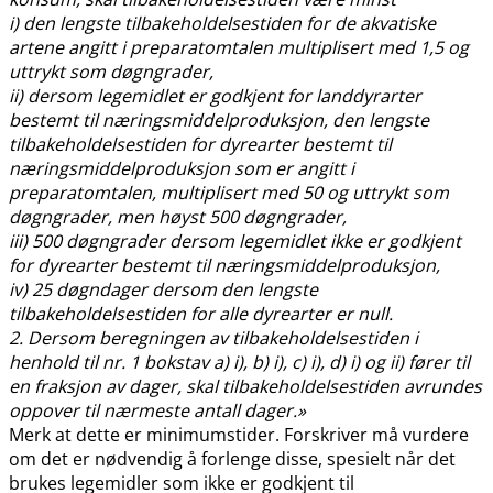
i) den lengste tilbakeholdelsestiden for de akvatiske
artene angitt i preparatomtalen multiplisert med 1,5 og
uttrykt som døgngrader,
ii) dersom legemidlet er godkjent for landdyrarter
bestemt til næringsmiddelproduksjon, den lengste
tilbakeholdelsestiden for dyrearter bestemt til
næringsmiddelproduksjon som er angitt i
preparatomtalen, multiplisert med 50 og uttrykt som
døgngrader, men høyst 500 døgngrader,
iii) 500 døgngrader dersom legemidlet ikke er godkjent
for dyrearter bestemt til næringsmiddelproduksjon,
iv) 25 døgndager dersom den lengste
tilbakeholdelsestiden for alle dyrearter er null.
2. Dersom beregningen av tilbakeholdelsestiden i
henhold til nr. 1 bokstav a) i), b) i), c) i), d) i) og ii) fører til
en fraksjon av dager, skal tilbakeholdelsestiden avrundes
oppover til nærmeste antall dager.»
Merk at dette er minimumstider. Forskriver må vurdere
om det er nødvendig å forlenge disse, spesielt når det
brukes legemidler som ikke er godkjent til