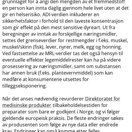
grunnlaget for å angi den mengden av et fremmedstoff
en person kan innta daglig gjennom hele livet uten at det
gir en helserisiko. ADI-verdien inkluderer en
sikkerhetsfaktor i forhold til den laveste konsentrasjon
som gir effekt på den mest sensitive dyreart. Ut fra
beregninger av inntak av forskjellige næringsmidler,
settes det grenseverdier for restmengder i f.eks. muskel,
muskel​/​skinn (fisk), lever, nyrer, melk, egg og honning.
Ved fastsettelse av MRL-verdier tas det også hensyn til
eventuelle effekter legemiddelrester kan ha på videre
prosessering av næringsmidler, samt om substansen
har annen bruk (f.eks. plantevernmiddel) som kan
medføre at konsumentene utsettes for
tilleggseksponering.
Når det anses nødvendig revurderer
Direktoratet for
medisinske produkter
tilbakeholdelsestiden for
preparater som bare er godkjent i Norge, og vi følger
gjeldende europeisk praksis. De fleste endringer søkes
av produsenten som følge av nye data eller endrede
krav. Endringer kan også komme etter felles