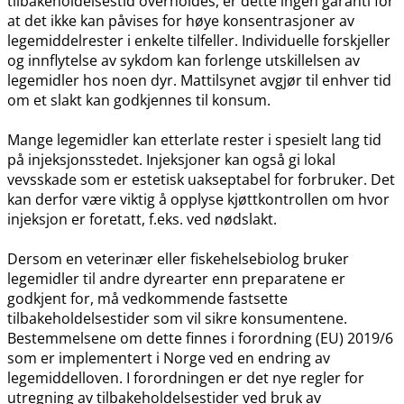
tilbakeholdelsestid overholdes, er dette ingen garanti for
at det ikke kan påvises for høye konsentrasjoner av
legemiddelrester i enkelte tilfeller. Individuelle forskjeller
og innflytelse av sykdom kan forlenge utskillelsen av
legemidler hos noen dyr. Mattilsynet avgjør til enhver tid
om et slakt kan godkjennes til konsum.
Mange legemidler kan etterlate rester i spesielt lang tid
på injeksjonsstedet. Injeksjoner kan også gi lokal
vevsskade som er estetisk uakseptabel for forbruker. Det
kan derfor være viktig å opplyse kjøttkontrollen om hvor
injeksjon er foretatt, f.eks. ved nødslakt.
Dersom en veterinær eller fiskehelsebiolog bruker
legemidler til andre dyrearter enn preparatene er
godkjent for, må vedkommende fastsette
tilbakeholdelsestider som vil sikre konsumentene.
Bestemmelsene om dette finnes i forordning (EU) 2019/6
som er implementert i Norge ved en endring av
legemiddelloven. I forordningen er det nye regler for
utregning av tilbakeholdelsestider ved bruk av