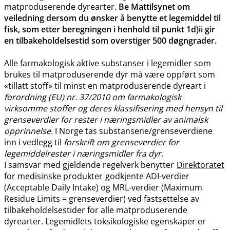
matproduserende dyrearter.
Be Mattilsynet om
veiledning dersom du ønsker å benytte et legemiddel til
fisk, som etter beregningen i henhold til punkt 1d)ii gir
en tilbakeholdelsestid som overstiger 500 døgngrader.
Alle farmakologisk aktive substanser i legemidler som
brukes til matproduserende dyr må være oppført som
«tillatt stoff» til minst en matproduserende dyreart i
forordning (EU) nr. 37/2010 om farmakologisk
virksomme stoffer og deres klassifisering med hensyn til
grenseverdier for rester i næringsmidler av animalsk
opprinnelse.
I Norge tas substansene​/​grenseverdiene
inn i vedlegg til
forskrift om grenseverdier for
legemiddelrester i næringsmidler fra dyr
.
I samsvar med gjeldende regelverk benytter
Direktoratet
for medisinske produkter
godkjente ADI-verdier
(Acceptable Daily Intake) og MRL-verdier (Maximum
Residue Limits = grenseverdier) ved fastsettelse av
tilbakeholdelsestider for alle matproduserende
dyrearter. Legemidlets toksikologiske egenskaper er