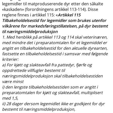
legemidler til matproduserende dyr etter den såkalte
«kaskaden» (forordningens artikkel 113-114). Disse
reglene finnes i artikkel 115: «
Artikkel 115
Tilbakeholdelsestid for legemidler som brukes utenfor
vilkårene for markedsføringstillatelsen, på dyr bestemt
til næringsmiddelproduksjon
1. Med henblikk på artikkel 113 og 114 skal veterinæren,
med mindre det i preparatomtalen for et legemiddel er
angitt en tilbakeholdelsestid for den aktuelle dyrearten,
fastsette en tilbakeholdelsestid i samsvar med følgende
kriterier:
a) For kjøtt og slakteavfall fra pattedyr, fjørfe og
oppdrettede villfugler bestemt til
næringsmiddelproduksjon skal tilbakeholdelsestiden
være minst
i) den lengste tilbakeholdelsestiden som er angitt i
preparatomtalen for kjøtt og slakteavfall, multiplisert
med 1,5,
ii) 28 dager dersom legemidlet ikke er godkjent for dyr
bestemt til næringsmiddelproduksjon,