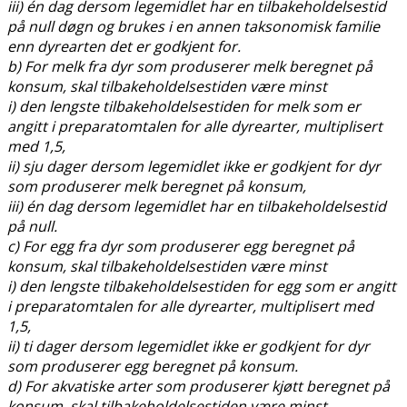
iii) én dag dersom legemidlet har en tilbakeholdelsestid
på null døgn og brukes i en annen taksonomisk familie
enn dyrearten det er godkjent for.
b) For melk fra dyr som produserer melk beregnet på
konsum, skal tilbakeholdelsestiden være minst
i) den lengste tilbakeholdelsestiden for melk som er
angitt i preparatomtalen for alle dyrearter, multiplisert
med 1,5,
ii) sju dager dersom legemidlet ikke er godkjent for dyr
som produserer melk beregnet på konsum,
iii) én dag dersom legemidlet har en tilbakeholdelsestid
på null.
c) For egg fra dyr som produserer egg beregnet på
konsum, skal tilbakeholdelsestiden være minst
i) den lengste tilbakeholdelsestiden for egg som er angitt
i preparatomtalen for alle dyrearter, multiplisert med
1,5,
ii) ti dager dersom legemidlet ikke er godkjent for dyr
som produserer egg beregnet på konsum.
d) For akvatiske arter som produserer kjøtt beregnet på
konsum, skal tilbakeholdelsestiden være minst