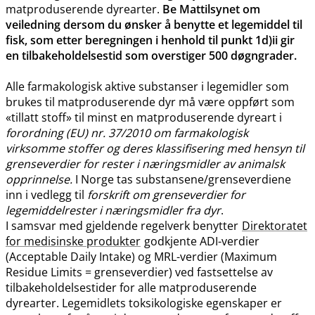
matproduserende dyrearter.
Be Mattilsynet om
veiledning dersom du ønsker å benytte et legemiddel til
fisk, som etter beregningen i henhold til punkt 1d)ii gir
en tilbakeholdelsestid som overstiger 500 døgngrader.
Alle farmakologisk aktive substanser i legemidler som
brukes til matproduserende dyr må være oppført som
«tillatt stoff» til minst en matproduserende dyreart i
forordning (EU) nr. 37/2010 om farmakologisk
virksomme stoffer og deres klassifisering med hensyn til
grenseverdier for rester i næringsmidler av animalsk
opprinnelse.
I Norge tas substansene​/​grenseverdiene
inn i vedlegg til
forskrift om grenseverdier for
legemiddelrester i næringsmidler fra dyr
.
I samsvar med gjeldende regelverk benytter
Direktoratet
for medisinske produkter
godkjente ADI-verdier
(Acceptable Daily Intake) og MRL-verdier (Maximum
Residue Limits = grenseverdier) ved fastsettelse av
tilbakeholdelsestider for alle matproduserende
dyrearter. Legemidlets toksikologiske egenskaper er