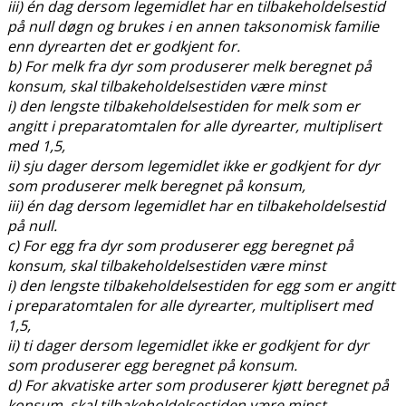
iii) én dag dersom legemidlet har en tilbakeholdelsestid
på null døgn og brukes i en annen taksonomisk familie
enn dyrearten det er godkjent for.
b) For melk fra dyr som produserer melk beregnet på
konsum, skal tilbakeholdelsestiden være minst
i) den lengste tilbakeholdelsestiden for melk som er
angitt i preparatomtalen for alle dyrearter, multiplisert
med 1,5,
ii) sju dager dersom legemidlet ikke er godkjent for dyr
som produserer melk beregnet på konsum,
iii) én dag dersom legemidlet har en tilbakeholdelsestid
på null.
c) For egg fra dyr som produserer egg beregnet på
konsum, skal tilbakeholdelsestiden være minst
i) den lengste tilbakeholdelsestiden for egg som er angitt
i preparatomtalen for alle dyrearter, multiplisert med
1,5,
ii) ti dager dersom legemidlet ikke er godkjent for dyr
som produserer egg beregnet på konsum.
d) For akvatiske arter som produserer kjøtt beregnet på
konsum, skal tilbakeholdelsestiden være minst