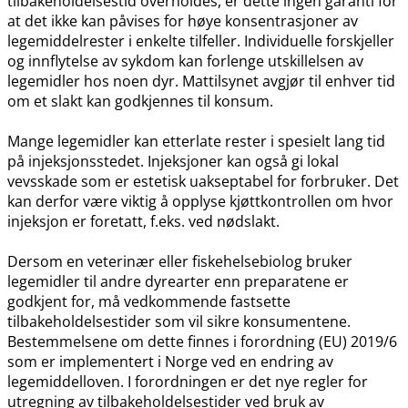
tilbakeholdelsestid overholdes, er dette ingen garanti for
at det ikke kan påvises for høye konsentrasjoner av
legemiddelrester i enkelte tilfeller. Individuelle forskjeller
og innflytelse av sykdom kan forlenge utskillelsen av
legemidler hos noen dyr. Mattilsynet avgjør til enhver tid
om et slakt kan godkjennes til konsum.
Mange legemidler kan etterlate rester i spesielt lang tid
på injeksjonsstedet. Injeksjoner kan også gi lokal
vevsskade som er estetisk uakseptabel for forbruker. Det
kan derfor være viktig å opplyse kjøttkontrollen om hvor
injeksjon er foretatt, f.eks. ved nødslakt.
Dersom en veterinær eller fiskehelsebiolog bruker
legemidler til andre dyrearter enn preparatene er
godkjent for, må vedkommende fastsette
tilbakeholdelsestider som vil sikre konsumentene.
Bestemmelsene om dette finnes i forordning (EU) 2019/6
som er implementert i Norge ved en endring av
legemiddelloven. I forordningen er det nye regler for
utregning av tilbakeholdelsestider ved bruk av