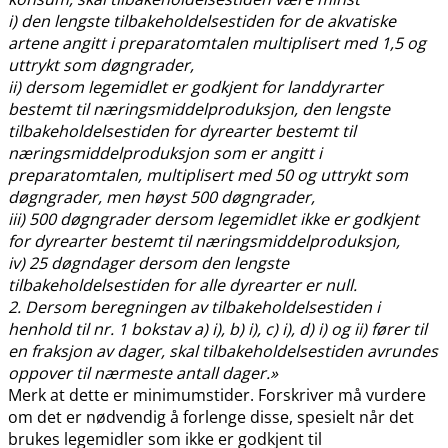
i) den lengste tilbakeholdelsestiden for de akvatiske
artene angitt i preparatomtalen multiplisert med 1,5 og
uttrykt som døgngrader,
ii) dersom legemidlet er godkjent for landdyrarter
bestemt til næringsmiddelproduksjon, den lengste
tilbakeholdelsestiden for dyrearter bestemt til
næringsmiddelproduksjon som er angitt i
preparatomtalen, multiplisert med 50 og uttrykt som
døgngrader, men høyst 500 døgngrader,
iii) 500 døgngrader dersom legemidlet ikke er godkjent
for dyrearter bestemt til næringsmiddelproduksjon,
iv) 25 døgndager dersom den lengste
tilbakeholdelsestiden for alle dyrearter er null.
2. Dersom beregningen av tilbakeholdelsestiden i
henhold til nr. 1 bokstav a) i), b) i), c) i), d) i) og ii) fører til
en fraksjon av dager, skal tilbakeholdelsestiden avrundes
oppover til nærmeste antall dager.»
Merk at dette er minimumstider. Forskriver må vurdere
om det er nødvendig å forlenge disse, spesielt når det
brukes legemidler som ikke er godkjent til