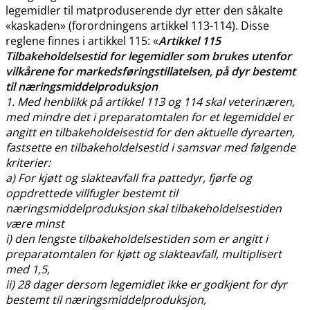
legemidler til matproduserende dyr etter den såkalte
«kaskaden» (forordningens artikkel 113-114). Disse
reglene finnes i artikkel 115: «
Artikkel 115
Tilbakeholdelsestid for legemidler som brukes utenfor
vilkårene for markedsføringstillatelsen, på dyr bestemt
til næringsmiddelproduksjon
1. Med henblikk på artikkel 113 og 114 skal veterinæren,
med mindre det i preparatomtalen for et legemiddel er
angitt en tilbakeholdelsestid for den aktuelle dyrearten,
fastsette en tilbakeholdelsestid i samsvar med følgende
kriterier:
a) For kjøtt og slakteavfall fra pattedyr, fjørfe og
oppdrettede villfugler bestemt til
næringsmiddelproduksjon skal tilbakeholdelsestiden
være minst
i) den lengste tilbakeholdelsestiden som er angitt i
preparatomtalen for kjøtt og slakteavfall, multiplisert
med 1,5,
ii) 28 dager dersom legemidlet ikke er godkjent for dyr
bestemt til næringsmiddelproduksjon,