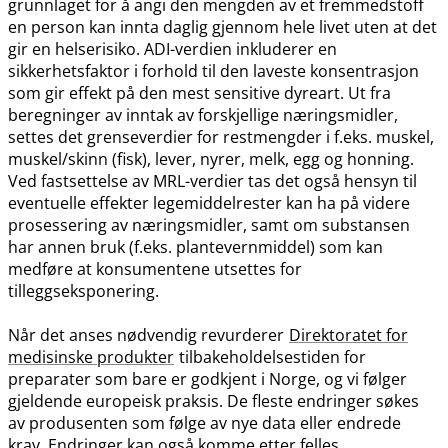
grunnlaget for å angi den mengden av et fremmedstoff
en person kan innta daglig gjennom hele livet uten at det
gir en helserisiko. ADI-verdien inkluderer en
sikkerhetsfaktor i forhold til den laveste konsentrasjon
som gir effekt på den mest sensitive dyreart. Ut fra
beregninger av inntak av forskjellige næringsmidler,
settes det grenseverdier for restmengder i f.eks. muskel,
muskel​/​skinn (fisk), lever, nyrer, melk, egg og honning.
Ved fastsettelse av MRL-verdier tas det også hensyn til
eventuelle effekter legemiddelrester kan ha på videre
prosessering av næringsmidler, samt om substansen
har annen bruk (f.eks. plantevernmiddel) som kan
medføre at konsumentene utsettes for
tilleggseksponering.
Når det anses nødvendig revurderer
Direktoratet for
medisinske produkter
tilbakeholdelsestiden for
preparater som bare er godkjent i Norge, og vi følger
gjeldende europeisk praksis. De fleste endringer søkes
av produsenten som følge av nye data eller endrede
krav. Endringer kan også komme etter felles