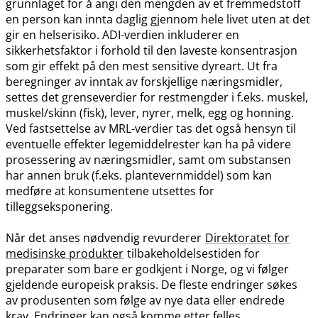
grunnlaget for å angi den mengden av et fremmedstoff
en person kan innta daglig gjennom hele livet uten at det
gir en helserisiko. ADI-verdien inkluderer en
sikkerhetsfaktor i forhold til den laveste konsentrasjon
som gir effekt på den mest sensitive dyreart. Ut fra
beregninger av inntak av forskjellige næringsmidler,
settes det grenseverdier for restmengder i f.eks. muskel,
muskel​/​skinn (fisk), lever, nyrer, melk, egg og honning.
Ved fastsettelse av MRL-verdier tas det også hensyn til
eventuelle effekter legemiddelrester kan ha på videre
prosessering av næringsmidler, samt om substansen
har annen bruk (f.eks. plantevernmiddel) som kan
medføre at konsumentene utsettes for
tilleggseksponering.
Når det anses nødvendig revurderer
Direktoratet for
medisinske produkter
tilbakeholdelsestiden for
preparater som bare er godkjent i Norge, og vi følger
gjeldende europeisk praksis. De fleste endringer søkes
av produsenten som følge av nye data eller endrede
krav. Endringer kan også komme etter felles