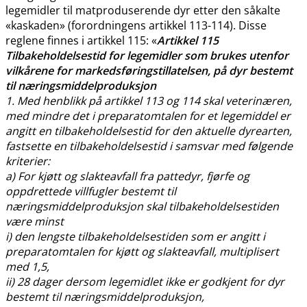
legemidler til matproduserende dyr etter den såkalte
«kaskaden» (forordningens artikkel 113-114). Disse
reglene finnes i artikkel 115: «
Artikkel 115
Tilbakeholdelsestid for legemidler som brukes utenfor
vilkårene for markedsføringstillatelsen, på dyr bestemt
til næringsmiddelproduksjon
1. Med henblikk på artikkel 113 og 114 skal veterinæren,
med mindre det i preparatomtalen for et legemiddel er
angitt en tilbakeholdelsestid for den aktuelle dyrearten,
fastsette en tilbakeholdelsestid i samsvar med følgende
kriterier:
a) For kjøtt og slakteavfall fra pattedyr, fjørfe og
oppdrettede villfugler bestemt til
næringsmiddelproduksjon skal tilbakeholdelsestiden
være minst
i) den lengste tilbakeholdelsestiden som er angitt i
preparatomtalen for kjøtt og slakteavfall, multiplisert
med 1,5,
ii) 28 dager dersom legemidlet ikke er godkjent for dyr
bestemt til næringsmiddelproduksjon,