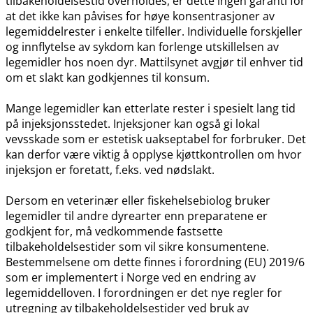
tilbakeholdelsestid overholdes, er dette ingen garanti for
at det ikke kan påvises for høye konsentrasjoner av
legemiddelrester i enkelte tilfeller. Individuelle forskjeller
og innflytelse av sykdom kan forlenge utskillelsen av
legemidler hos noen dyr. Mattilsynet avgjør til enhver tid
om et slakt kan godkjennes til konsum.
Mange legemidler kan etterlate rester i spesielt lang tid
på injeksjonsstedet. Injeksjoner kan også gi lokal
vevsskade som er estetisk uakseptabel for forbruker. Det
kan derfor være viktig å opplyse kjøttkontrollen om hvor
injeksjon er foretatt, f.eks. ved nødslakt.
Dersom en veterinær eller fiskehelsebiolog bruker
legemidler til andre dyrearter enn preparatene er
godkjent for, må vedkommende fastsette
tilbakeholdelsestider som vil sikre konsumentene.
Bestemmelsene om dette finnes i forordning (EU) 2019/6
som er implementert i Norge ved en endring av
legemiddelloven. I forordningen er det nye regler for
utregning av tilbakeholdelsestider ved bruk av