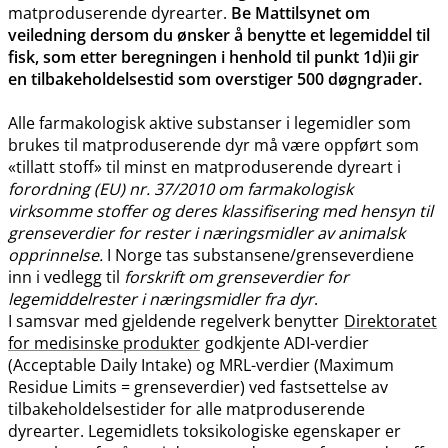
matproduserende dyrearter.
Be Mattilsynet om
veiledning dersom du ønsker å benytte et legemiddel til
fisk, som etter beregningen i henhold til punkt 1d)ii gir
en tilbakeholdelsestid som overstiger 500 døgngrader.
Alle farmakologisk aktive substanser i legemidler som
brukes til matproduserende dyr må være oppført som
«tillatt stoff» til minst en matproduserende dyreart i
forordning (EU) nr. 37/2010 om farmakologisk
virksomme stoffer og deres klassifisering med hensyn til
grenseverdier for rester i næringsmidler av animalsk
opprinnelse.
I Norge tas substansene​/​grenseverdiene
inn i vedlegg til
forskrift om grenseverdier for
legemiddelrester i næringsmidler fra dyr
.
I samsvar med gjeldende regelverk benytter
Direktoratet
for medisinske produkter
godkjente ADI-verdier
(Acceptable Daily Intake) og MRL-verdier (Maximum
Residue Limits = grenseverdier) ved fastsettelse av
tilbakeholdelsestider for alle matproduserende
dyrearter. Legemidlets toksikologiske egenskaper er