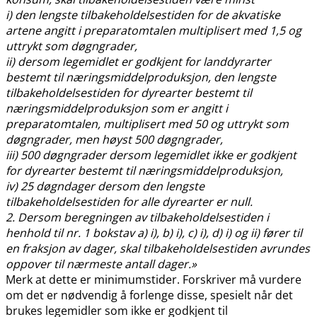
i) den lengste tilbakeholdelsestiden for de akvatiske
artene angitt i preparatomtalen multiplisert med 1,5 og
uttrykt som døgngrader,
ii) dersom legemidlet er godkjent for landdyrarter
bestemt til næringsmiddelproduksjon, den lengste
tilbakeholdelsestiden for dyrearter bestemt til
næringsmiddelproduksjon som er angitt i
preparatomtalen, multiplisert med 50 og uttrykt som
døgngrader, men høyst 500 døgngrader,
iii) 500 døgngrader dersom legemidlet ikke er godkjent
for dyrearter bestemt til næringsmiddelproduksjon,
iv) 25 døgndager dersom den lengste
tilbakeholdelsestiden for alle dyrearter er null.
2. Dersom beregningen av tilbakeholdelsestiden i
henhold til nr. 1 bokstav a) i), b) i), c) i), d) i) og ii) fører til
en fraksjon av dager, skal tilbakeholdelsestiden avrundes
oppover til nærmeste antall dager.»
Merk at dette er minimumstider. Forskriver må vurdere
om det er nødvendig å forlenge disse, spesielt når det
brukes legemidler som ikke er godkjent til