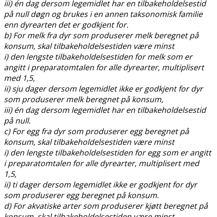
iii) én dag dersom legemidlet har en tilbakeholdelsestid
på null døgn og brukes i en annen taksonomisk familie
enn dyrearten det er godkjent for.
b) For melk fra dyr som produserer melk beregnet på
konsum, skal tilbakeholdelsestiden være minst
i) den lengste tilbakeholdelsestiden for melk som er
angitt i preparatomtalen for alle dyrearter, multiplisert
med 1,5,
ii) sju dager dersom legemidlet ikke er godkjent for dyr
som produserer melk beregnet på konsum,
iii) én dag dersom legemidlet har en tilbakeholdelsestid
på null.
c) For egg fra dyr som produserer egg beregnet på
konsum, skal tilbakeholdelsestiden være minst
i) den lengste tilbakeholdelsestiden for egg som er angitt
i preparatomtalen for alle dyrearter, multiplisert med
1,5,
ii) ti dager dersom legemidlet ikke er godkjent for dyr
som produserer egg beregnet på konsum.
d) For akvatiske arter som produserer kjøtt beregnet på
konsum, skal tilbakeholdelsestiden være minst