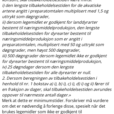
i) den lengste tilbakeholdelsestiden for de akvatiske
artene angitt i preparatomtalen multiplisert med 1,5 og
uttrykt som døgngrader,
ii) dersom legemidlet er godkjent for landdyrarter
bestemt til næringsmiddelproduksjon, den lengste
tilbakeholdelsestiden for dyrearter bestemt til
næringsmiddelproduksjon som er angitt i
preparatomtalen, multiplisert med 50 og uttrykt som
døgngrader, men høyst 500 døgngrader,
iii) 500 døgngrader dersom legemidlet ikke er godkjent
for dyrearter bestemt til næringsmiddelproduksjon,
iv) 25 døgndager dersom den lengste
tilbakeholdelsestiden for alle dyrearter er null.
2. Dersom beregningen av tilbakeholdelsestiden i
henhold til nr. 1 bokstav a) i), b) i), c) i), d) i) og ii) fører til
en fraksjon av dager, skal tilbakeholdelsestiden avrundes
oppover til nærmeste antall dager.»
Merk at dette er minimumstider. Forskriver må vurdere
om det er nødvendig å forlenge disse, spesielt når det
brukes legemidler som ikke er godkjent til