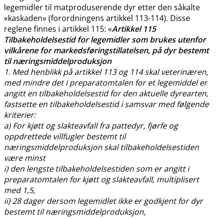
legemidler til matproduserende dyr etter den såkalte
«kaskaden» (forordningens artikkel 113-114). Disse
reglene finnes i artikkel 115: «
Artikkel 115
Tilbakeholdelsestid for legemidler som brukes utenfor
vilkårene for markedsføringstillatelsen, på dyr bestemt
til næringsmiddelproduksjon
1. Med henblikk på artikkel 113 og 114 skal veterinæren,
med mindre det i preparatomtalen for et legemiddel er
angitt en tilbakeholdelsestid for den aktuelle dyrearten,
fastsette en tilbakeholdelsestid i samsvar med følgende
kriterier:
a) For kjøtt og slakteavfall fra pattedyr, fjørfe og
oppdrettede villfugler bestemt til
næringsmiddelproduksjon skal tilbakeholdelsestiden
være minst
i) den lengste tilbakeholdelsestiden som er angitt i
preparatomtalen for kjøtt og slakteavfall, multiplisert
med 1,5,
ii) 28 dager dersom legemidlet ikke er godkjent for dyr
bestemt til næringsmiddelproduksjon,