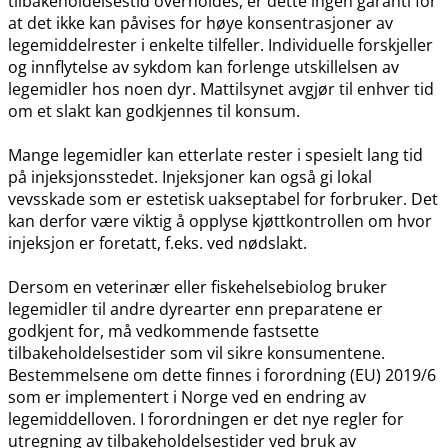
tilbakeholdelsestid overholdes, er dette ingen garanti for
at det ikke kan påvises for høye konsentrasjoner av
legemiddelrester i enkelte tilfeller. Individuelle forskjeller
og innflytelse av sykdom kan forlenge utskillelsen av
legemidler hos noen dyr. Mattilsynet avgjør til enhver tid
om et slakt kan godkjennes til konsum.
Mange legemidler kan etterlate rester i spesielt lang tid
på injeksjonsstedet. Injeksjoner kan også gi lokal
vevsskade som er estetisk uakseptabel for forbruker. Det
kan derfor være viktig å opplyse kjøttkontrollen om hvor
injeksjon er foretatt, f.eks. ved nødslakt.
Dersom en veterinær eller fiskehelsebiolog bruker
legemidler til andre dyrearter enn preparatene er
godkjent for, må vedkommende fastsette
tilbakeholdelsestider som vil sikre konsumentene.
Bestemmelsene om dette finnes i forordning (EU) 2019/6
som er implementert i Norge ved en endring av
legemiddelloven. I forordningen er det nye regler for
utregning av tilbakeholdelsestider ved bruk av