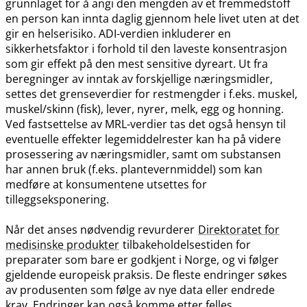
grunnlaget for å angi den mengden av et fremmedstoff
en person kan innta daglig gjennom hele livet uten at det
gir en helserisiko. ADI-verdien inkluderer en
sikkerhetsfaktor i forhold til den laveste konsentrasjon
som gir effekt på den mest sensitive dyreart. Ut fra
beregninger av inntak av forskjellige næringsmidler,
settes det grenseverdier for restmengder i f.eks. muskel,
muskel​/​skinn (fisk), lever, nyrer, melk, egg og honning.
Ved fastsettelse av MRL-verdier tas det også hensyn til
eventuelle effekter legemiddelrester kan ha på videre
prosessering av næringsmidler, samt om substansen
har annen bruk (f.eks. plantevernmiddel) som kan
medføre at konsumentene utsettes for
tilleggseksponering.
Når det anses nødvendig revurderer
Direktoratet for
medisinske produkter
tilbakeholdelsestiden for
preparater som bare er godkjent i Norge, og vi følger
gjeldende europeisk praksis. De fleste endringer søkes
av produsenten som følge av nye data eller endrede
krav. Endringer kan også komme etter felles