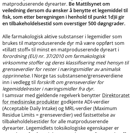
matproduserende dyrearter.
Be Mattilsynet om
veiledning dersom du ønsker å benytte et legemiddel til
fisk, som etter beregningen i henhold til punkt 1d)ii gir
en tilbakeholdelsestid som overstiger 500 døgngrader.
Alle farmakologisk aktive substanser i legemidler som
brukes til matproduserende dyr må være oppført som
«tillatt stoff» til minst en matproduserende dyreart i
forordning (EU) nr. 37/2010 om farmakologisk
virksomme stoffer og deres klassifisering med hensyn til
grenseverdier for rester i næringsmidler av animalsk
opprinnelse.
I Norge tas substansene​/​grenseverdiene
inn i vedlegg til
forskrift om grenseverdier for
legemiddelrester i næringsmidler fra dyr
.
I samsvar med gjeldende regelverk benytter
Direktoratet
for medisinske produkter
godkjente ADI-verdier
(Acceptable Daily Intake) og MRL-verdier (Maximum
Residue Limits = grenseverdier) ved fastsettelse av
tilbakeholdelsestider for alle matproduserende
dyrearter. Legemidlets toksikologiske egenskaper er