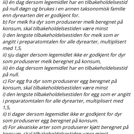
iii) én dag dersom legemidlet har en tilbakeholdelsestid
på null døgn og brukes i en annen taksonomisk familie
enn dyrearten det er godkjent for.
b) For melk fra dyr som produserer melk beregnet på
konsum, skal tilbakeholdelsestiden være minst
i) den lengste tilbakeholdelsestiden for melk som er
angitt i preparatomtalen for alle dyrearter, multiplisert
med 1,5,
ii) sju dager dersom legemidlet ikke er godkjent for dyr
som produserer melk beregnet på konsum,
iii) én dag dersom legemidlet har en tilbakeholdelsestid
på null.
c) For egg fra dyr som produserer egg beregnet på
konsum, skal tilbakeholdelsestiden være minst
i) den lengste tilbakeholdelsestiden for egg som er angitt
i preparatomtalen for alle dyrearter, multiplisert med
1,5,
ii) ti dager dersom legemidlet ikke er godkjent for dyr
som produserer egg beregnet på konsum.
d) For akvatiske arter som produserer kjøtt beregnet på
konsum, skal tilbakeholdelsestiden være minst