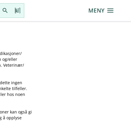
MENY
ikasjoner​/​
g​/​eller
 Veterinær​/​
 dette ingen
elte tilfeller.
idler hos noen
joner kan også gi
ig å opplyse