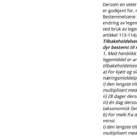
Dersom en veteri
er godkjent for,
Bestemmelsene o
endring av legem
ved bruk av lege
artikkel 113-114)
Tilbakeholdelses
dyr bestemt til
1. Med henblikk 
legemiddel er an
tilbakeholdelses
a) For kjøtt og s
næringsmiddelpr
i) den lengste t
multiplisert med
ii) 28 dager der
iii) én dag ders
taksonomisk fami
b) For melk fra
minst
i) den lengste t
multiplisert med