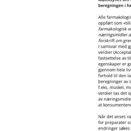
beregningen i he
Alle farmakologi
oppført som «til
farmakologisk vi
næringsmidler a
forskrift om gre
I samsvar med g
verdier (Accepta
fastsettelse av 
egenskaper er g
gjennom hele live
forhold til den l
beregninger av i
f.eks. muskel, mu
verdier tas det 
av næringsmidle
at konsumentene 
Når det anses n
for preparater s
endringer søkes 