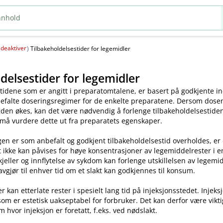
deaktiver
(
)
Tilbakeholdelsestider for legemidler
delsestider for legemidler
tidene som er angitt i preparatomtalene, er basert på godkjente ind
efalte doseringsregimer for de enkelte preparatene. Dersom dosen o
en økes, kan det være nødvendig å forlenge tilbakeholdelsestiden.
 må vurdere dette ut fra preparatets egenskaper.
en er som anbefalt og godkjent tilbakeholdelsestid overholdes, er
t ikke kan påvises for høye konsentrasjoner av legemiddelrester i enk
skjeller og innflytelse av sykdom kan forlenge utskillelsen av legem
avgjør til enhver tid om et slakt kan godkjennes til konsum.
kan etterlate rester i spesielt lang tid på injeksjonsstedet. Injeks
som er estetisk uakseptabel for forbruker. Det kan derfor være vikt
m hvor injeksjon er foretatt, f.eks. ved nødslakt.