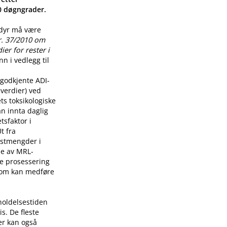
00 døgngrader.
 dyr må være
r. 37/2010 om
er for rester i
n i vedlegg til
godkjente ADI-
verdier) ved
ts toksikologiske
n innta daglig
tsfaktor i
t fra
restmengder i
lse av MRL-
re prosessering
som kan medføre
holdelsestiden
s. De fleste
er kan også