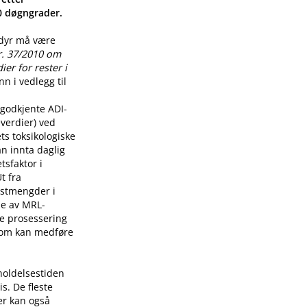
00 døgngrader.
 dyr må være
r. 37/2010 om
er for rester i
n i vedlegg til
godkjente ADI-
verdier) ved
ts toksikologiske
n innta daglig
tsfaktor i
t fra
restmengder i
lse av MRL-
re prosessering
som kan medføre
holdelsestiden
s. De fleste
er kan også