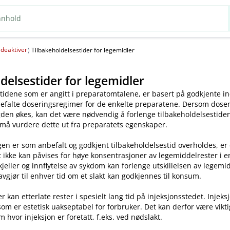
deaktiver
(
)
Tilbakeholdelsestider for legemidler
delsestider for legemidler
tidene som er angitt i preparatomtalene, er basert på godkjente ind
efalte doseringsregimer for de enkelte preparatene. Dersom dosen o
en økes, kan det være nødvendig å forlenge tilbakeholdelsestiden.
 må vurdere dette ut fra preparatets egenskaper.
en er som anbefalt og godkjent tilbakeholdelsestid overholdes, er
t ikke kan påvises for høye konsentrasjoner av legemiddelrester i enk
skjeller og innflytelse av sykdom kan forlenge utskillelsen av legem
avgjør til enhver tid om et slakt kan godkjennes til konsum.
kan etterlate rester i spesielt lang tid på injeksjonsstedet. Injeks
som er estetisk uakseptabel for forbruker. Det kan derfor være vikt
m hvor injeksjon er foretatt, f.eks. ved nødslakt.