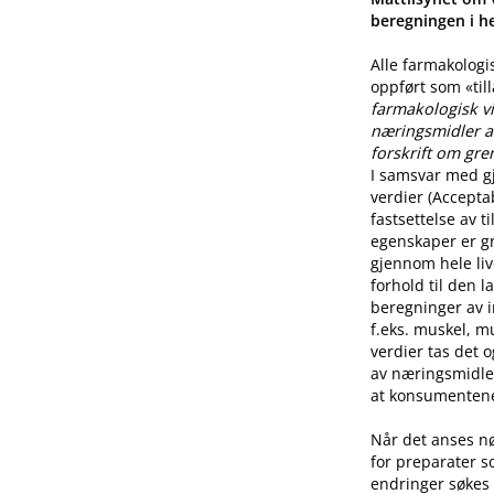
beregningen i he
Alle farmakologi
oppført som «til
farmakologisk vi
næringsmidler a
forskrift om gre
I samsvar med g
verdier (Accepta
fastsettelse av 
egenskaper er g
gjennom hele live
forhold til den l
beregninger av i
f.eks. muskel, mu
verdier tas det 
av næringsmidle
at konsumentene 
Når det anses n
for preparater s
endringer søkes 