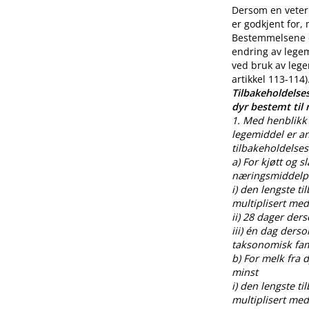
Dersom en veteri
er godkjent for,
Bestemmelsene o
endring av legem
ved bruk av lege
artikkel 113-114)
Tilbakeholdelses
dyr bestemt til
1. Med henblikk 
legemiddel er an
tilbakeholdelses
a) For kjøtt og s
næringsmiddelpr
i) den lengste t
multiplisert med
ii) 28 dager der
iii) én dag ders
taksonomisk fami
b) For melk fra
minst
i) den lengste t
multiplisert med