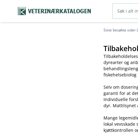
VETERINÆRKATALOGEN
Siste besøkte sider 
Tilbakehol
Tilbakeholdelses
dyrearter og anb
behandlingslengd
fiskehelsebiolog
Selv om dosering
garanti for at de
Individuelle for
dyr. Mattilsynet 
Mange legemidler 
lokal vevsskade 
kjøttkontrollen o