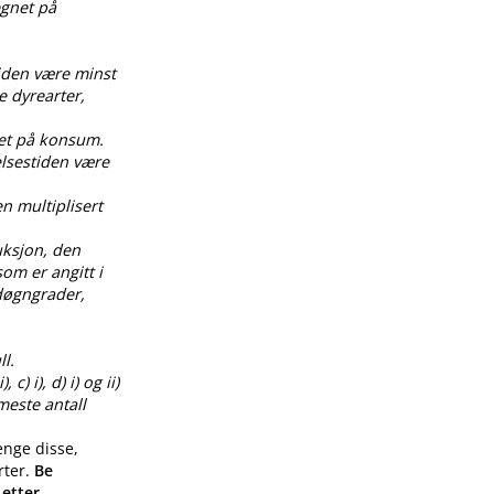
egnet på
tiden være minst
e dyrearter,
net på konsum.
elsestiden være
en multiplisert
uksjon, den
om er angitt i
0 døgngrader,
l.
) i), d) i) og ii)
meste antall
enge disse,
rter.
Be
 etter