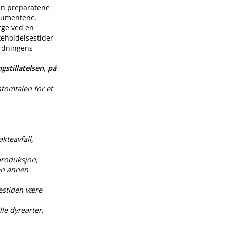
enn preparatene
nsumentene.
rge ved en
keholdelsestider
ordningens
gstillatelsen, på
atomtalen for et
akteavfall,
produksjon,
 en annen
estiden være
le dyrearter,