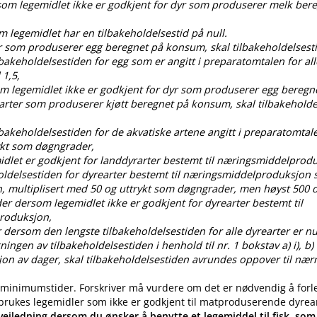
rsom legemidlet ikke er godkjent for dyr som produserer melk ber
om legemidlet har en tilbakeholdelsestid på null.
dyr som produserer egg beregnet på konsum, skal tilbakeholdelses
ilbakeholdelsestiden for egg som er angitt i preparatomtalen for all
 1,5,
som legemidlet ikke er godkjent for dyr som produserer egg bereg
 arter som produserer kjøtt beregnet på konsum, skal tilbakehold
ilbakeholdelsestiden for de akvatiske artene angitt i preparatomtal
ykt som døgngrader,
idlet er godkjent for landdyrarter bestemt til næringsmiddelprod
oldelsestiden for dyrearter bestemt til næringsmiddelproduksjon s
, multiplisert med 50 og uttrykt som døgngrader, men høyst 50
der dersom legemidlet ikke er godkjent for dyrearter bestemt til
roduksjon,
 dersom den lengste tilbakeholdelsestiden for alle dyrearter er nul
gen av tilbakeholdelsestiden i henhold til nr. 1 bokstav a) i), b) i), c
ksjon av dager, skal tilbakeholdelsestiden avrundes oppover til nær
 minimumstider. Forskriver må vurdere om det er nødvendig å forl
 brukes legemidler som ikke er godkjent til matproduserende dyrea
eiledning dersom du ønsker å benytte et legemiddel til fisk, som