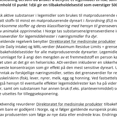
nhold til punkt 1d)ii gir en tilbakeholdelsestid som overstiger 5
sk aktive substanser i legemidler som brukes til matproduserende
latt stoff» til minst en matproduserende dyreart i
forordning (EU) n
rksomme stoffer og deres klassifisering med hensyn til grenseverdi
v animalsk opprinnelse.
I Norge tas substansene​/​grenseverdiene in
nseverdier for legemiddelrester i næringsmidler fra dyr
.
jeldende regelverk benytter
Direktoratet for medisinske produkter
ble Daily Intake) og MRL-verdier (Maximum Residue Limits = grense
tilbakeholdelsestider for alle matproduserende dyrearter. Legemidle
runnlaget for å angi den mengden av et fremmedstoff en person ka
t uten at det gir en helserisiko. ADI-verdien inkluderer en sikkerhe
aveste konsentrasjon som gir effekt på den mest sensitive dyreart. U
nntak av forskjellige næringsmidler, settes det grenseverdier for 
skel​/​skinn (fisk), lever, nyrer, melk, egg og honning. Ved fastsette
også hensyn til eventuelle effekter legemiddelrester kan ha på vide
r, samt om substansen har annen bruk (f.eks. plantevernmiddel) 
utsettes for tilleggseksponering.
ødvendig revurderer
Direktoratet for medisinske produkter
tilbake
om bare er godkjent i Norge, og vi følger gjeldende europeisk praksi
av produsenten som følge av nye data eller endrede krav. Endring