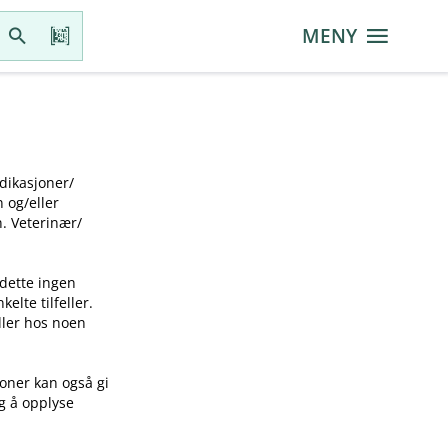
MENY
ikasjoner​/​
g​/​eller
 Veterinær​/​
 dette ingen
elte tilfeller.
idler hos noen
joner kan også gi
ig å opplyse