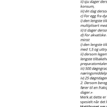
ii) sju dager de
konsum,
iii) én dag ders
c) For egg fra 
i) den lengste t
multiplisert med
ii) ti dager der
d) For akvatiske
minst
i) den lengste t
med 1,5 og uttr
ii) dersom legem
lengste tilbakeh
preparatomtalen
iii) 500 døgngra
næringsmiddelp
iv) 25 døgndager
2. Dersom beregnin
fører til en fra
dager.»
Merk at dette er
spesielt når det
Mattilsynet om v