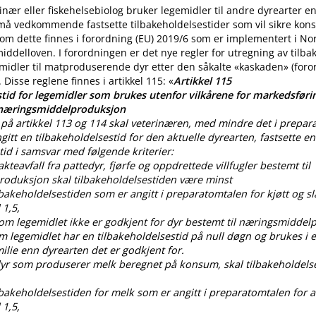
nær eller fiskehelsebiolog bruker legemidler til andre dyrearter 
 må vedkommende fastsette tilbakeholdelsestider som vil sikre ko
m dette finnes i forordning (EU) 2019/6 som er implementert i No
iddelloven. I forordningen er det nye regler for utregning av tilba
midler til matproduserende dyr etter den såkalte «kaskaden» (for
. Disse reglene finnes i artikkel 115: «
Artikkel 115
tid for legemidler som brukes utenfor vilkårene for markedsførin
 næringsmiddelproduksjon
på artikkel 113 og 114 skal veterinæren, med mindre det i prepar
gitt en tilbakeholdelsestid for den aktuelle dyrearten, fastsette en
tid i samsvar med følgende kriterier:
lakteavfall fra pattedyr, fjørfe og oppdrettede villfugler bestemt til
oduksjon skal tilbakeholdelsestiden være minst
ilbakeholdelsestiden som er angitt i preparatomtalen for kjøtt og sl
 1,5,
som legemidlet ikke er godkjent for dyr bestemt til næringsmiddel
om legemidlet har en tilbakeholdelsestid på null døgn og brukes i
lie enn dyrearten det er godkjent for.
 dyr som produserer melk beregnet på konsum, skal tilbakeholdels
ilbakeholdelsestiden for melk som er angitt i preparatomtalen for al
 1,5,