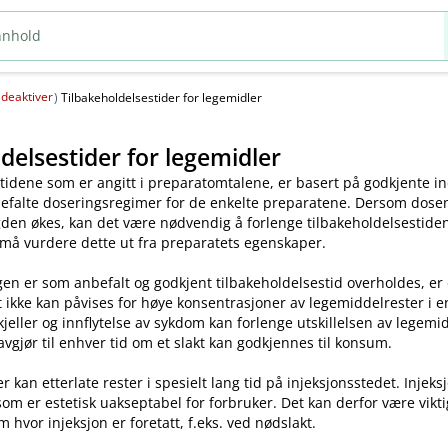
deaktiver
(
)
Tilbakeholdelsestider for legemidler
delsestider for legemidler
tidene som er angitt i preparatomtalene, er basert på godkjente ind
efalte doseringsregimer for de enkelte preparatene. Dersom dosen o
en økes, kan det være nødvendig å forlenge tilbakeholdelsestiden.
 må vurdere dette ut fra preparatets egenskaper.
en er som anbefalt og godkjent tilbakeholdelsestid overholdes, er
t ikke kan påvises for høye konsentrasjoner av legemiddelrester i enk
skjeller og innflytelse av sykdom kan forlenge utskillelsen av legem
avgjør til enhver tid om et slakt kan godkjennes til konsum.
kan etterlate rester i spesielt lang tid på injeksjonsstedet. Injeks
som er estetisk uakseptabel for forbruker. Det kan derfor være vikt
m hvor injeksjon er foretatt, f.eks. ved nødslakt.