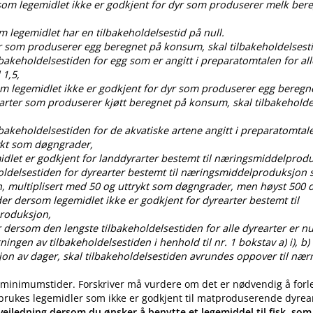
rsom legemidlet ikke er godkjent for dyr som produserer melk ber
om legemidlet har en tilbakeholdelsestid på null.
dyr som produserer egg beregnet på konsum, skal tilbakeholdelses
ilbakeholdelsestiden for egg som er angitt i preparatomtalen for all
 1,5,
som legemidlet ikke er godkjent for dyr som produserer egg bereg
 arter som produserer kjøtt beregnet på konsum, skal tilbakehold
ilbakeholdelsestiden for de akvatiske artene angitt i preparatomtal
ykt som døgngrader,
idlet er godkjent for landdyrarter bestemt til næringsmiddelprod
oldelsestiden for dyrearter bestemt til næringsmiddelproduksjon s
, multiplisert med 50 og uttrykt som døgngrader, men høyst 50
der dersom legemidlet ikke er godkjent for dyrearter bestemt til
roduksjon,
 dersom den lengste tilbakeholdelsestiden for alle dyrearter er nul
gen av tilbakeholdelsestiden i henhold til nr. 1 bokstav a) i), b) i), c
ksjon av dager, skal tilbakeholdelsestiden avrundes oppover til nær
 minimumstider. Forskriver må vurdere om det er nødvendig å forl
 brukes legemidler som ikke er godkjent til matproduserende dyrea
eiledning dersom du ønsker å benytte et legemiddel til fisk, som