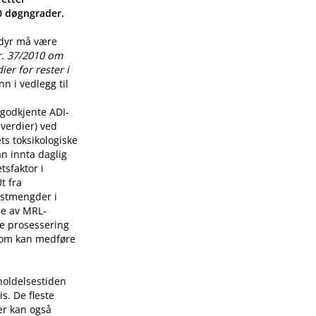
00 døgngrader.
 dyr må være
r. 37/2010 om
er for rester i
n i vedlegg til
godkjente ADI-
verdier) ved
ts toksikologiske
n innta daglig
tsfaktor i
t fra
restmengder i
lse av MRL-
re prosessering
som kan medføre
holdelsestiden
s. De fleste
er kan også