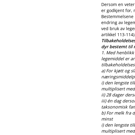
Dersom en veteri
er godkjent for,
Bestemmelsene o
endring av legem
ved bruk av lege
artikkel 113-114)
Tilbakeholdelses
dyr bestemt til
1. Med henblikk 
legemiddel er an
tilbakeholdelses
a) For kjøtt og s
næringsmiddelpr
i) den lengste t
multiplisert med
ii) 28 dager der
iii) én dag ders
taksonomisk fami
b) For melk fra
minst
i) den lengste t
multiplisert med