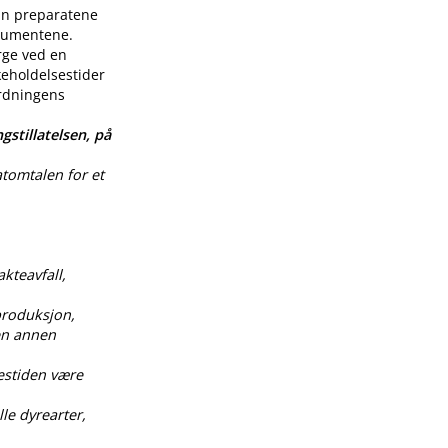
enn preparatene
nsumentene.
rge ved en
keholdelsestider
ordningens
gstillatelsen, på
atomtalen for et
akteavfall,
produksjon,
 en annen
estiden være
le dyrearter,