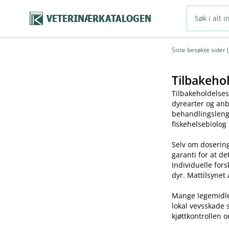
VETERINÆRKATALOGEN
Siste besøkte sider 
Tilbakehol
Tilbakeholdelses
dyrearter og anb
behandlingslengd
fiskehelsebiolog
Selv om dosering
garanti for at de
Individuelle for
dyr. Mattilsynet 
Mange legemidler 
lokal vevsskade 
kjøttkontrollen o