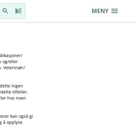
MENY
ikasjoner​/​
g​/​eller
 Veterinær​/​
 dette ingen
elte tilfeller.
idler hos noen
joner kan også gi
ig å opplyse