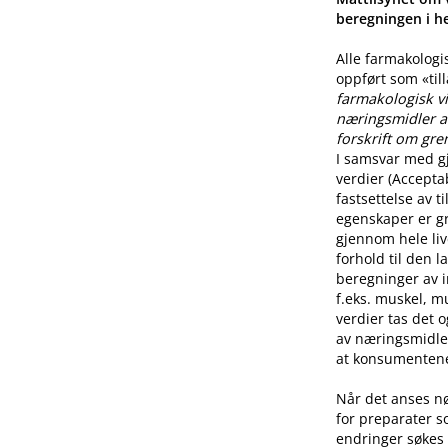
beregningen i he
Alle farmakologi
oppført som «til
farmakologisk vi
næringsmidler a
forskrift om gre
I samsvar med g
verdier (Accepta
fastsettelse av 
egenskaper er g
gjennom hele live
forhold til den l
beregninger av i
f.eks. muskel, mu
verdier tas det 
av næringsmidle
at konsumentene 
Når det anses n
for preparater s
endringer søkes 