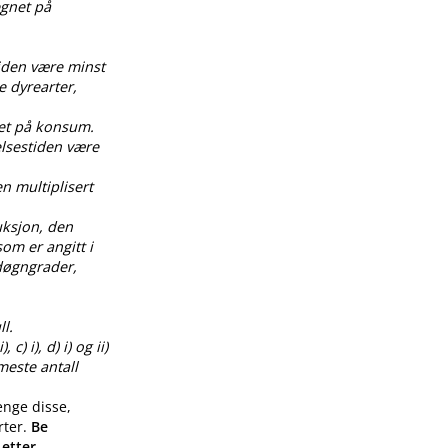
egnet på
tiden være minst
e dyrearter,
net på konsum.
elsestiden være
en multiplisert
uksjon, den
om er angitt i
0 døgngrader,
l.
) i), d) i) og ii)
meste antall
enge disse,
rter.
Be
 etter