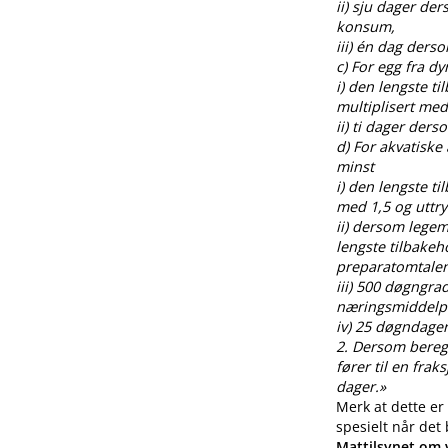
ii) sju dager de
konsum,
iii) én dag ders
c) For egg fra 
i) den lengste t
multiplisert med
ii) ti dager der
d) For akvatiske
minst
i) den lengste t
med 1,5 og uttr
ii) dersom legem
lengste tilbakeh
preparatomtalen
iii) 500 døgngra
næringsmiddelp
iv) 25 døgndager
2. Dersom beregnin
fører til en fra
dager.»
Merk at dette er
spesielt når det
Mattilsynet om v