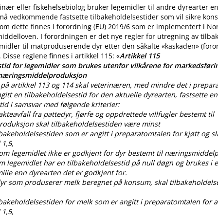
nær eller fiskehelsebiolog bruker legemidler til andre dyrearter 
 må vedkommende fastsette tilbakeholdelsestider som vil sikre ko
m dette finnes i forordning (EU) 2019/6 som er implementert i No
iddelloven. I forordningen er det nye regler for utregning av tilba
midler til matproduserende dyr etter den såkalte «kaskaden» (for
. Disse reglene finnes i artikkel 115: «
Artikkel 115
tid for legemidler som brukes utenfor vilkårene for markedsførin
 næringsmiddelproduksjon
på artikkel 113 og 114 skal veterinæren, med mindre det i prepar
gitt en tilbakeholdelsestid for den aktuelle dyrearten, fastsette en
tid i samsvar med følgende kriterier:
lakteavfall fra pattedyr, fjørfe og oppdrettede villfugler bestemt til
oduksjon skal tilbakeholdelsestiden være minst
ilbakeholdelsestiden som er angitt i preparatomtalen for kjøtt og sl
 1,5,
som legemidlet ikke er godkjent for dyr bestemt til næringsmiddel
om legemidlet har en tilbakeholdelsestid på null døgn og brukes i
lie enn dyrearten det er godkjent for.
 dyr som produserer melk beregnet på konsum, skal tilbakeholdels
ilbakeholdelsestiden for melk som er angitt i preparatomtalen for al
 1,5,