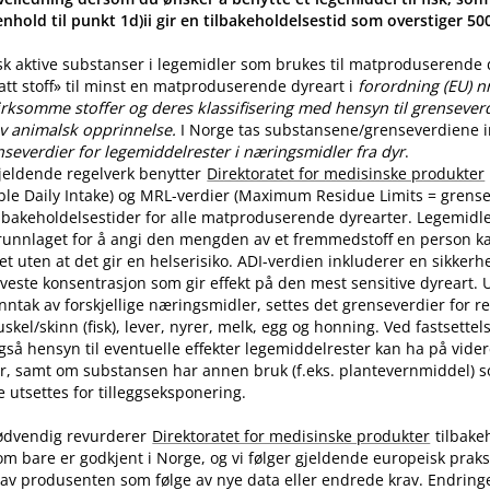
nhold til punkt 1d)ii gir en tilbakeholdelsestid som overstiger 5
sk aktive substanser i legemidler som brukes til matproduserende
latt stoff» til minst en matproduserende dyreart i
forordning (EU) n
rksomme stoffer og deres klassifisering med hensyn til grenseverdi
v animalsk opprinnelse.
I Norge tas substansene​/​grenseverdiene in
nseverdier for legemiddelrester i næringsmidler fra dyr
.
jeldende regelverk benytter
Direktoratet for medisinske produkter
ble Daily Intake) og MRL-verdier (Maximum Residue Limits = grense
tilbakeholdelsestider for alle matproduserende dyrearter. Legemidle
runnlaget for å angi den mengden av et fremmedstoff en person ka
t uten at det gir en helserisiko. ADI-verdien inkluderer en sikkerhe
aveste konsentrasjon som gir effekt på den mest sensitive dyreart. U
nntak av forskjellige næringsmidler, settes det grenseverdier for 
skel​/​skinn (fisk), lever, nyrer, melk, egg og honning. Ved fastsette
også hensyn til eventuelle effekter legemiddelrester kan ha på vide
r, samt om substansen har annen bruk (f.eks. plantevernmiddel) 
utsettes for tilleggseksponering.
ødvendig revurderer
Direktoratet for medisinske produkter
tilbake
om bare er godkjent i Norge, og vi følger gjeldende europeisk praksi
av produsenten som følge av nye data eller endrede krav. Endring