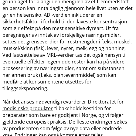
grunnlaget for å angi den mengden av et fremmedstoff
en person kan innta daglig gjennom hele livet uten at det
gir en helserisiko. ADI-verdien inkluderer en
sikkerhetsfaktor i forhold til den laveste konsentrasjon
som gir effekt på den mest sensitive dyreart. Ut fra
beregninger av inntak av forskjellige næringsmidler,
settes det grenseverdier for restmengder i f.eks. muskel,
muskel​/​skinn (fisk), lever, nyrer, melk, egg og honning.
Ved fastsettelse av MRL-verdier tas det også hensyn til
eventuelle effekter legemiddelrester kan ha på videre
prosessering av næringsmidler, samt om substansen
har annen bruk (f.eks. plantevernmiddel) som kan
medføre at konsumentene utsettes for
tilleggseksponering.
Når det anses nødvendig revurderer
Direktoratet for
medisinske produkter
tilbakeholdelsestiden for
preparater som bare er godkjent i Norge, og vi følger
gjeldende europeisk praksis. De fleste endringer søkes
av produsenten som følge av nye data eller endrede
krav. Endringer kan også komme etter felles