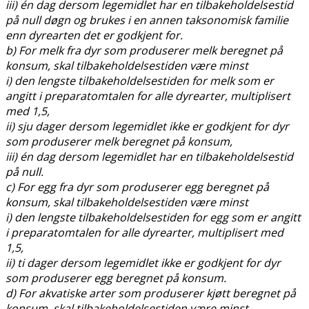
iii) én dag dersom legemidlet har en tilbakeholdelsestid
på null døgn og brukes i en annen taksonomisk familie
enn dyrearten det er godkjent for.
b) For melk fra dyr som produserer melk beregnet på
konsum, skal tilbakeholdelsestiden være minst
i) den lengste tilbakeholdelsestiden for melk som er
angitt i preparatomtalen for alle dyrearter, multiplisert
med 1,5,
ii) sju dager dersom legemidlet ikke er godkjent for dyr
som produserer melk beregnet på konsum,
iii) én dag dersom legemidlet har en tilbakeholdelsestid
på null.
c) For egg fra dyr som produserer egg beregnet på
konsum, skal tilbakeholdelsestiden være minst
i) den lengste tilbakeholdelsestiden for egg som er angitt
i preparatomtalen for alle dyrearter, multiplisert med
1,5,
ii) ti dager dersom legemidlet ikke er godkjent for dyr
som produserer egg beregnet på konsum.
d) For akvatiske arter som produserer kjøtt beregnet på
konsum, skal tilbakeholdelsestiden være minst