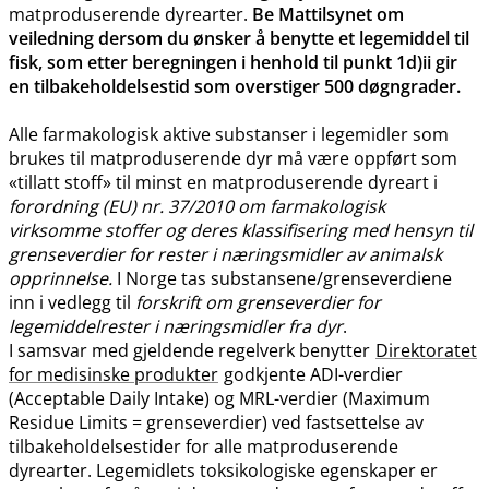
matproduserende dyrearter.
Be Mattilsynet om
veiledning dersom du ønsker å benytte et legemiddel til
fisk, som etter beregningen i henhold til punkt 1d)ii gir
en tilbakeholdelsestid som overstiger 500 døgngrader.
Alle farmakologisk aktive substanser i legemidler som
brukes til matproduserende dyr må være oppført som
«tillatt stoff» til minst en matproduserende dyreart i
forordning (EU) nr. 37/2010 om farmakologisk
virksomme stoffer og deres klassifisering med hensyn til
grenseverdier for rester i næringsmidler av animalsk
opprinnelse.
I Norge tas substansene​/​grenseverdiene
inn i vedlegg til
forskrift om grenseverdier for
legemiddelrester i næringsmidler fra dyr
.
I samsvar med gjeldende regelverk benytter
Direktoratet
for medisinske produkter
godkjente ADI-verdier
(Acceptable Daily Intake) og MRL-verdier (Maximum
Residue Limits = grenseverdier) ved fastsettelse av
tilbakeholdelsestider for alle matproduserende
dyrearter. Legemidlets toksikologiske egenskaper er