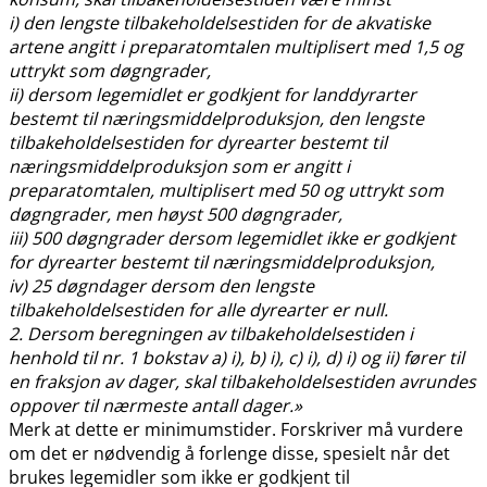
i) den lengste tilbakeholdelsestiden for de akvatiske
artene angitt i preparatomtalen multiplisert med 1,5 og
uttrykt som døgngrader,
ii) dersom legemidlet er godkjent for landdyrarter
bestemt til næringsmiddelproduksjon, den lengste
tilbakeholdelsestiden for dyrearter bestemt til
næringsmiddelproduksjon som er angitt i
preparatomtalen, multiplisert med 50 og uttrykt som
døgngrader, men høyst 500 døgngrader,
iii) 500 døgngrader dersom legemidlet ikke er godkjent
for dyrearter bestemt til næringsmiddelproduksjon,
iv) 25 døgndager dersom den lengste
tilbakeholdelsestiden for alle dyrearter er null.
2. Dersom beregningen av tilbakeholdelsestiden i
henhold til nr. 1 bokstav a) i), b) i), c) i), d) i) og ii) fører til
en fraksjon av dager, skal tilbakeholdelsestiden avrundes
oppover til nærmeste antall dager.»
Merk at dette er minimumstider. Forskriver må vurdere
om det er nødvendig å forlenge disse, spesielt når det
brukes legemidler som ikke er godkjent til