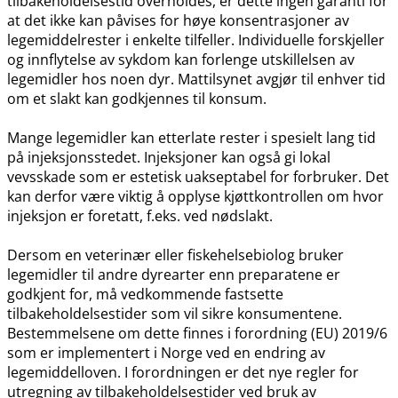
tilbakeholdelsestid overholdes, er dette ingen garanti for
at det ikke kan påvises for høye konsentrasjoner av
legemiddelrester i enkelte tilfeller. Individuelle forskjeller
og innflytelse av sykdom kan forlenge utskillelsen av
legemidler hos noen dyr. Mattilsynet avgjør til enhver tid
om et slakt kan godkjennes til konsum.
Mange legemidler kan etterlate rester i spesielt lang tid
på injeksjonsstedet. Injeksjoner kan også gi lokal
vevsskade som er estetisk uakseptabel for forbruker. Det
kan derfor være viktig å opplyse kjøttkontrollen om hvor
injeksjon er foretatt, f.eks. ved nødslakt.
Dersom en veterinær eller fiskehelsebiolog bruker
legemidler til andre dyrearter enn preparatene er
godkjent for, må vedkommende fastsette
tilbakeholdelsestider som vil sikre konsumentene.
Bestemmelsene om dette finnes i forordning (EU) 2019/6
som er implementert i Norge ved en endring av
legemiddelloven. I forordningen er det nye regler for
utregning av tilbakeholdelsestider ved bruk av