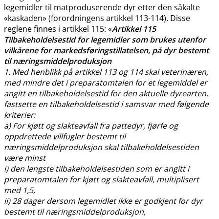
legemidler til matproduserende dyr etter den såkalte
«kaskaden» (forordningens artikkel 113-114). Disse
reglene finnes i artikkel 115: «
Artikkel 115
Tilbakeholdelsestid for legemidler som brukes utenfor
vilkårene for markedsføringstillatelsen, på dyr bestemt
til næringsmiddelproduksjon
1. Med henblikk på artikkel 113 og 114 skal veterinæren,
med mindre det i preparatomtalen for et legemiddel er
angitt en tilbakeholdelsestid for den aktuelle dyrearten,
fastsette en tilbakeholdelsestid i samsvar med følgende
kriterier:
a) For kjøtt og slakteavfall fra pattedyr, fjørfe og
oppdrettede villfugler bestemt til
næringsmiddelproduksjon skal tilbakeholdelsestiden
være minst
i) den lengste tilbakeholdelsestiden som er angitt i
preparatomtalen for kjøtt og slakteavfall, multiplisert
med 1,5,
ii) 28 dager dersom legemidlet ikke er godkjent for dyr
bestemt til næringsmiddelproduksjon,