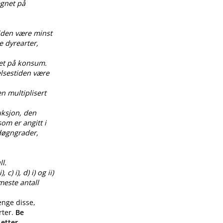
egnet på
tiden være minst
e dyrearter,
net på konsum.
elsestiden være
en multiplisert
uksjon, den
om er angitt i
0 døgngrader,
l.
) i), d) i) og ii)
meste antall
enge disse,
rter.
Be
 etter