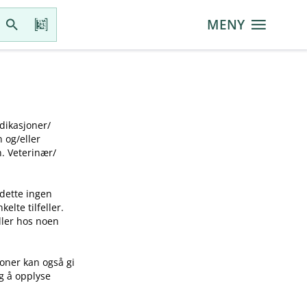
MENY
ikasjoner​/​
g​/​eller
 Veterinær​/​
 dette ingen
elte tilfeller.
idler hos noen
joner kan også gi
ig å opplyse