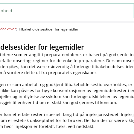
deaktiver
(
)
Tilbakeholdelsestider for legemidler
delsestider for legemidler
tidene som er angitt i preparatomtalene, er basert på godkjente ind
efalte doseringsregimer for de enkelte preparatene. Dersom dosen o
en økes, kan det være nødvendig å forlenge tilbakeholdelsestiden.
 må vurdere dette ut fra preparatets egenskaper.
en er som anbefalt og godkjent tilbakeholdelsestid overholdes, er
t ikke kan påvises for høye konsentrasjoner av legemiddelrester i enk
skjeller og innflytelse av sykdom kan forlenge utskillelsen av legem
avgjør til enhver tid om et slakt kan godkjennes til konsum.
kan etterlate rester i spesielt lang tid på injeksjonsstedet. Injeks
som er estetisk uakseptabel for forbruker. Det kan derfor være vikt
m hvor injeksjon er foretatt, f.eks. ved nødslakt.