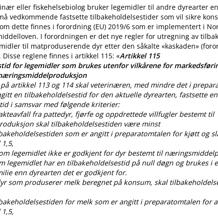
nær eller fiskehelsebiolog bruker legemidler til andre dyrearter 
 må vedkommende fastsette tilbakeholdelsestider som vil sikre ko
m dette finnes i forordning (EU) 2019/6 som er implementert i No
iddelloven. I forordningen er det nye regler for utregning av tilba
midler til matproduserende dyr etter den såkalte «kaskaden» (for
. Disse reglene finnes i artikkel 115: «
Artikkel 115
tid for legemidler som brukes utenfor vilkårene for markedsførin
 næringsmiddelproduksjon
på artikkel 113 og 114 skal veterinæren, med mindre det i prepar
gitt en tilbakeholdelsestid for den aktuelle dyrearten, fastsette en
tid i samsvar med følgende kriterier:
lakteavfall fra pattedyr, fjørfe og oppdrettede villfugler bestemt til
oduksjon skal tilbakeholdelsestiden være minst
ilbakeholdelsestiden som er angitt i preparatomtalen for kjøtt og sl
 1,5,
som legemidlet ikke er godkjent for dyr bestemt til næringsmiddel
om legemidlet har en tilbakeholdelsestid på null døgn og brukes i
lie enn dyrearten det er godkjent for.
 dyr som produserer melk beregnet på konsum, skal tilbakeholdels
ilbakeholdelsestiden for melk som er angitt i preparatomtalen for al
 1,5,