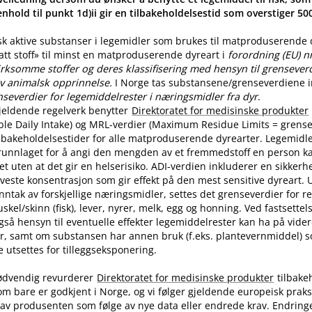
nhold til punkt 1d)ii gir en tilbakeholdelsestid som overstiger 5
sk aktive substanser i legemidler som brukes til matproduserende
latt stoff» til minst en matproduserende dyreart i
forordning (EU) n
rksomme stoffer og deres klassifisering med hensyn til grenseverdi
v animalsk opprinnelse.
I Norge tas substansene​/​grenseverdiene in
nseverdier for legemiddelrester i næringsmidler fra dyr
.
jeldende regelverk benytter
Direktoratet for medisinske produkter
ble Daily Intake) og MRL-verdier (Maximum Residue Limits = grense
tilbakeholdelsestider for alle matproduserende dyrearter. Legemidle
runnlaget for å angi den mengden av et fremmedstoff en person ka
t uten at det gir en helserisiko. ADI-verdien inkluderer en sikkerhe
aveste konsentrasjon som gir effekt på den mest sensitive dyreart. U
nntak av forskjellige næringsmidler, settes det grenseverdier for 
skel​/​skinn (fisk), lever, nyrer, melk, egg og honning. Ved fastsette
også hensyn til eventuelle effekter legemiddelrester kan ha på vide
r, samt om substansen har annen bruk (f.eks. plantevernmiddel) 
utsettes for tilleggseksponering.
ødvendig revurderer
Direktoratet for medisinske produkter
tilbake
om bare er godkjent i Norge, og vi følger gjeldende europeisk praksi
av produsenten som følge av nye data eller endrede krav. Endring