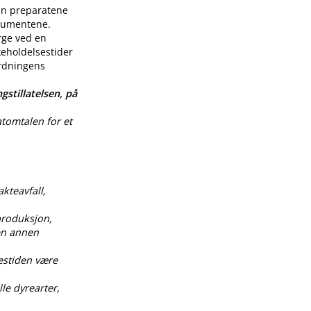
enn preparatene
nsumentene.
rge ved en
keholdelsestider
ordningens
gstillatelsen, på
atomtalen for et
akteavfall,
produksjon,
 en annen
estiden være
le dyrearter,