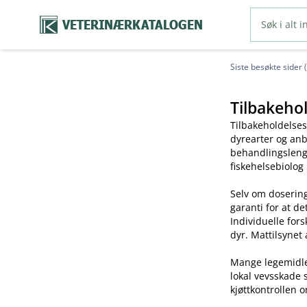
VETERINÆRKATALOGEN
Siste besøkte sider 
Tilbakehol
Tilbakeholdelses
dyrearter og anb
behandlingslengd
fiskehelsebiolog
Selv om dosering
garanti for at de
Individuelle for
dyr. Mattilsynet 
Mange legemidler 
lokal vevsskade 
kjøttkontrollen o