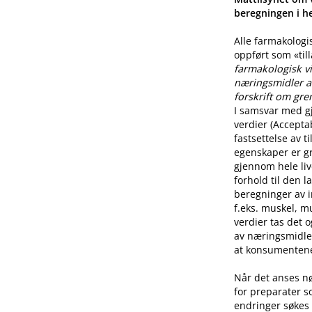
beregningen i he
Alle farmakologi
oppført som «til
farmakologisk vi
næringsmidler a
forskrift om gre
I samsvar med g
verdier (Accepta
fastsettelse av 
egenskaper er g
gjennom hele live
forhold til den l
beregninger av i
f.eks. muskel, mu
verdier tas det 
av næringsmidle
at konsumentene 
Når det anses n
for preparater s
endringer søkes 