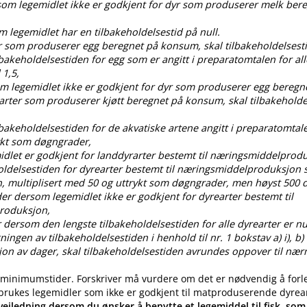
rsom legemidlet ikke er godkjent for dyr som produserer melk ber
om legemidlet har en tilbakeholdelsestid på null.
dyr som produserer egg beregnet på konsum, skal tilbakeholdelses
ilbakeholdelsestiden for egg som er angitt i preparatomtalen for all
 1,5,
som legemidlet ikke er godkjent for dyr som produserer egg bereg
 arter som produserer kjøtt beregnet på konsum, skal tilbakehold
ilbakeholdelsestiden for de akvatiske artene angitt i preparatomtal
ykt som døgngrader,
idlet er godkjent for landdyrarter bestemt til næringsmiddelprod
oldelsestiden for dyrearter bestemt til næringsmiddelproduksjon s
, multiplisert med 50 og uttrykt som døgngrader, men høyst 50
der dersom legemidlet ikke er godkjent for dyrearter bestemt til
roduksjon,
 dersom den lengste tilbakeholdelsestiden for alle dyrearter er nul
gen av tilbakeholdelsestiden i henhold til nr. 1 bokstav a) i), b) i), c
ksjon av dager, skal tilbakeholdelsestiden avrundes oppover til nær
 minimumstider. Forskriver må vurdere om det er nødvendig å forl
 brukes legemidler som ikke er godkjent til matproduserende dyrea
eiledning dersom du ønsker å benytte et legemiddel til fisk, som