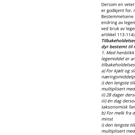
Dersom en veteri
er godkjent for,
Bestemmelsene o
endring av legem
ved bruk av lege
artikkel 113-114)
Tilbakeholdelses
dyr bestemt til
1. Med henblikk 
legemiddel er an
tilbakeholdelses
a) For kjøtt og s
næringsmiddelpr
i) den lengste t
multiplisert med
ii) 28 dager der
iii) én dag ders
taksonomisk fami
b) For melk fra
minst
i) den lengste t
multiplisert med