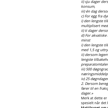
ii) sju dager de
konsum,
iii) én dag ders
c) For egg fra 
i) den lengste t
multiplisert med
ii) ti dager der
d) For akvatiske
minst
i) den lengste t
med 1,5 og uttr
ii) dersom legem
lengste tilbakeh
preparatomtalen
iii) 500 døgngra
næringsmiddelp
iv) 25 døgndager
2. Dersom beregnin
fører til en fra
dager.»
Merk at dette er
spesielt når det
Mattilsynet om v