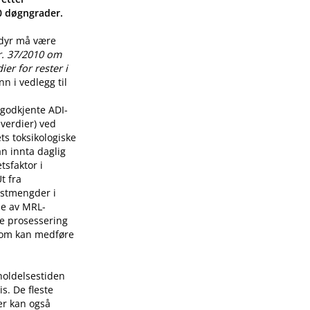
00 døgngrader.
 dyr må være
r. 37/2010 om
er for rester i
n i vedlegg til
godkjente ADI-
verdier) ved
ts toksikologiske
n innta daglig
tsfaktor i
t fra
restmengder i
lse av MRL-
re prosessering
som kan medføre
holdelsestiden
s. De fleste
er kan også