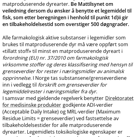
matproduserende dyrearter.
Be Mattilsynet om
veiledning dersom du ønsker å benytte et legemiddel til
fisk, som etter beregningen i henhold til punkt 1d)ii gir
en tilbakeholdelsestid som overstiger 500 døgngrader.
Alle farmakologisk aktive substanser i legemidler som
brukes til matproduserende dyr må være oppført som
«tillatt stoff» til minst en matproduserende dyreart i
forordning (EU) nr. 37/2010 om farmakologisk
virksomme stoffer og deres klassifisering med hensyn til
grenseverdier for rester i næringsmidler av animalsk
opprinnelse.
I Norge tas substansene​/​grenseverdiene
inn i vedlegg til
forskrift om grenseverdier for
legemiddelrester i næringsmidler fra dyr
.
I samsvar med gjeldende regelverk benytter
Direktoratet
for medisinske produkter
godkjente ADI-verdier
(Acceptable Daily Intake) og MRL-verdier (Maximum
Residue Limits = grenseverdier) ved fastsettelse av
tilbakeholdelsestider for alle matproduserende
dyrearter. Legemidlets toksikologiske egenskaper er