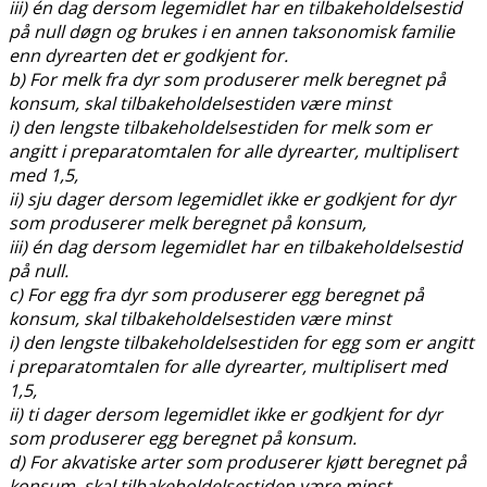
iii) én dag dersom legemidlet har en tilbakeholdelsestid
på null døgn og brukes i en annen taksonomisk familie
enn dyrearten det er godkjent for.
b) For melk fra dyr som produserer melk beregnet på
konsum, skal tilbakeholdelsestiden være minst
i) den lengste tilbakeholdelsestiden for melk som er
angitt i preparatomtalen for alle dyrearter, multiplisert
med 1,5,
ii) sju dager dersom legemidlet ikke er godkjent for dyr
som produserer melk beregnet på konsum,
iii) én dag dersom legemidlet har en tilbakeholdelsestid
på null.
c) For egg fra dyr som produserer egg beregnet på
konsum, skal tilbakeholdelsestiden være minst
i) den lengste tilbakeholdelsestiden for egg som er angitt
i preparatomtalen for alle dyrearter, multiplisert med
1,5,
ii) ti dager dersom legemidlet ikke er godkjent for dyr
som produserer egg beregnet på konsum.
d) For akvatiske arter som produserer kjøtt beregnet på
konsum, skal tilbakeholdelsestiden være minst