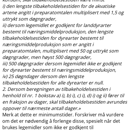
i) den lengste tilbakeholdelsestiden for de akvatiske
artene angitt i preparatomtalen multiplisert med 1,5 og
uttrykt som døgngrader,
ii) dersom legemidlet er godkjent for landdyrarter
bestemt til næringsmiddelproduksjon, den lengste
tilbakeholdelsestiden for dyrearter bestemt til
næringsmiddelproduksjon som er angitt i
preparatomtalen, multiplisert med 50 og uttrykt som
døgngrader, men høyst 500 døgngrader,
iii) 500 døgngrader dersom legemidlet ikke er godkjent
for dyrearter bestemt til næringsmiddelproduksjon,
iv) 25 døgndager dersom den lengste
tilbakeholdelsestiden for alle dyrearter er null.
2. Dersom beregningen av tilbakeholdelsestiden i
henhold til nr. 1 bokstav a) i), b) i), c) i), d) i) og ii) fører til
en fraksjon av dager, skal tilbakeholdelsestiden avrundes
oppover til nærmeste antall dager.»
Merk at dette er minimumstider. Forskriver må vurdere
om det er nødvendig å forlenge disse, spesielt når det
brukes legemidler som ikke er godkjent til