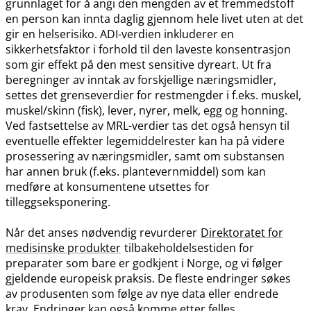
grunnlaget for å angi den mengden av et fremmedstoff
en person kan innta daglig gjennom hele livet uten at det
gir en helserisiko. ADI-verdien inkluderer en
sikkerhetsfaktor i forhold til den laveste konsentrasjon
som gir effekt på den mest sensitive dyreart. Ut fra
beregninger av inntak av forskjellige næringsmidler,
settes det grenseverdier for restmengder i f.eks. muskel,
muskel​/​skinn (fisk), lever, nyrer, melk, egg og honning.
Ved fastsettelse av MRL-verdier tas det også hensyn til
eventuelle effekter legemiddelrester kan ha på videre
prosessering av næringsmidler, samt om substansen
har annen bruk (f.eks. plantevernmiddel) som kan
medføre at konsumentene utsettes for
tilleggseksponering.
Når det anses nødvendig revurderer
Direktoratet for
medisinske produkter
tilbakeholdelsestiden for
preparater som bare er godkjent i Norge, og vi følger
gjeldende europeisk praksis. De fleste endringer søkes
av produsenten som følge av nye data eller endrede
krav. Endringer kan også komme etter felles