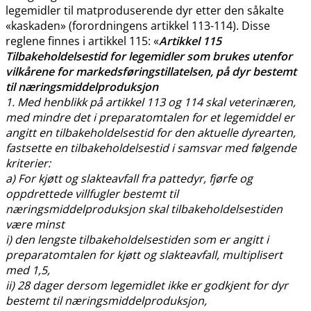
legemidler til matproduserende dyr etter den såkalte
«kaskaden» (forordningens artikkel 113-114). Disse
reglene finnes i artikkel 115: «
Artikkel 115
Tilbakeholdelsestid for legemidler som brukes utenfor
vilkårene for markedsføringstillatelsen, på dyr bestemt
til næringsmiddelproduksjon
1. Med henblikk på artikkel 113 og 114 skal veterinæren,
med mindre det i preparatomtalen for et legemiddel er
angitt en tilbakeholdelsestid for den aktuelle dyrearten,
fastsette en tilbakeholdelsestid i samsvar med følgende
kriterier:
a) For kjøtt og slakteavfall fra pattedyr, fjørfe og
oppdrettede villfugler bestemt til
næringsmiddelproduksjon skal tilbakeholdelsestiden
være minst
i) den lengste tilbakeholdelsestiden som er angitt i
preparatomtalen for kjøtt og slakteavfall, multiplisert
med 1,5,
ii) 28 dager dersom legemidlet ikke er godkjent for dyr
bestemt til næringsmiddelproduksjon,