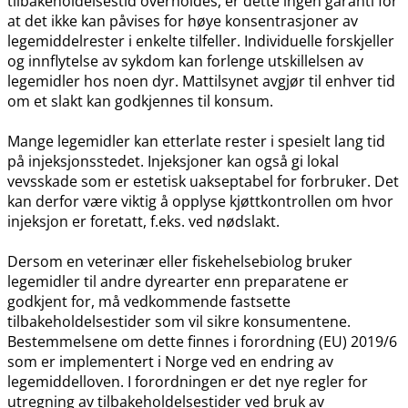
tilbakeholdelsestid overholdes, er dette ingen garanti for
at det ikke kan påvises for høye konsentrasjoner av
legemiddelrester i enkelte tilfeller. Individuelle forskjeller
og innflytelse av sykdom kan forlenge utskillelsen av
legemidler hos noen dyr. Mattilsynet avgjør til enhver tid
om et slakt kan godkjennes til konsum.
Mange legemidler kan etterlate rester i spesielt lang tid
på injeksjonsstedet. Injeksjoner kan også gi lokal
vevsskade som er estetisk uakseptabel for forbruker. Det
kan derfor være viktig å opplyse kjøttkontrollen om hvor
injeksjon er foretatt, f.eks. ved nødslakt.
Dersom en veterinær eller fiskehelsebiolog bruker
legemidler til andre dyrearter enn preparatene er
godkjent for, må vedkommende fastsette
tilbakeholdelsestider som vil sikre konsumentene.
Bestemmelsene om dette finnes i forordning (EU) 2019/6
som er implementert i Norge ved en endring av
legemiddelloven. I forordningen er det nye regler for
utregning av tilbakeholdelsestider ved bruk av