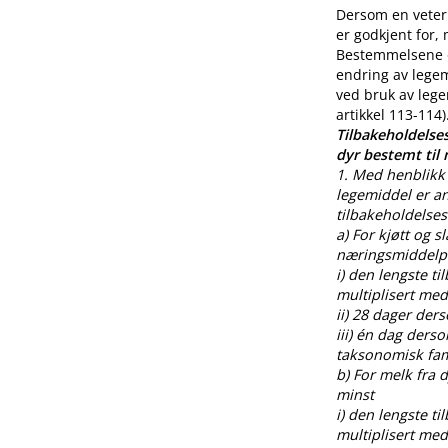
Dersom en veteri
er godkjent for,
Bestemmelsene o
endring av legem
ved bruk av lege
artikkel 113-114)
Tilbakeholdelses
dyr bestemt til
1. Med henblikk 
legemiddel er an
tilbakeholdelses
a) For kjøtt og s
næringsmiddelpr
i) den lengste t
multiplisert med
ii) 28 dager der
iii) én dag ders
taksonomisk fami
b) For melk fra
minst
i) den lengste t
multiplisert med