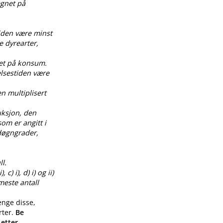
egnet på
tiden være minst
e dyrearter,
net på konsum.
elsestiden være
en multiplisert
uksjon, den
om er angitt i
0 døgngrader,
l.
) i), d) i) og ii)
meste antall
enge disse,
rter.
Be
 etter