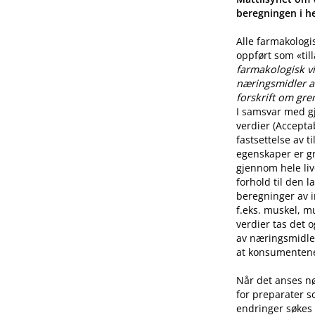
beregningen i he
Alle farmakologi
oppført som «til
farmakologisk vi
næringsmidler a
forskrift om gre
I samsvar med g
verdier (Accepta
fastsettelse av 
egenskaper er g
gjennom hele live
forhold til den l
beregninger av i
f.eks. muskel, mu
verdier tas det 
av næringsmidle
at konsumentene 
Når det anses n
for preparater s
endringer søkes 