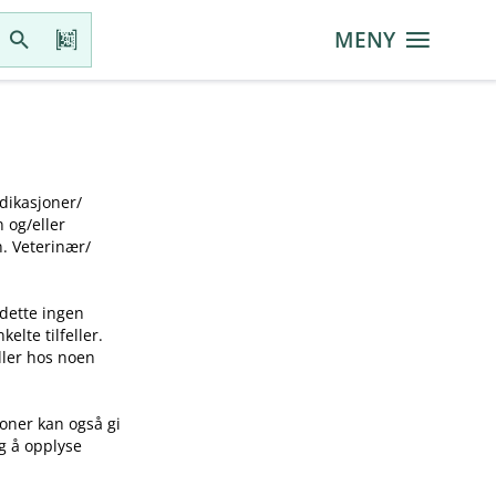
MENY
ikasjoner​/​
g​/​eller
 Veterinær​/​
 dette ingen
elte tilfeller.
idler hos noen
joner kan også gi
ig å opplyse