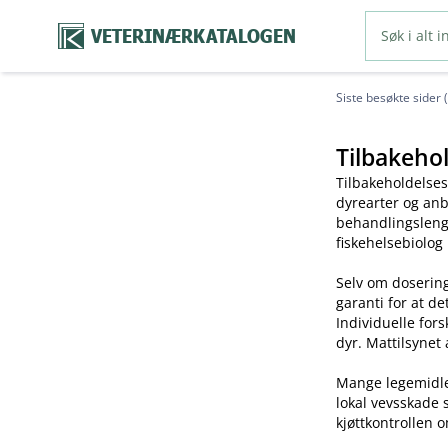
VETERINÆRKATALOGEN
Siste besøkte sider 
Tilbakehol
Tilbakeholdelses
dyrearter og anb
behandlingslengd
fiskehelsebiolog
Selv om dosering
garanti for at de
Individuelle for
dyr. Mattilsynet 
Mange legemidler 
lokal vevsskade 
kjøttkontrollen o