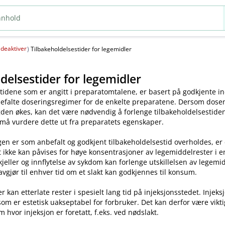
deaktiver
(
)
Tilbakeholdelsestider for legemidler
delsestider for legemidler
tidene som er angitt i preparatomtalene, er basert på godkjente ind
efalte doseringsregimer for de enkelte preparatene. Dersom dosen o
en økes, kan det være nødvendig å forlenge tilbakeholdelsestiden.
 må vurdere dette ut fra preparatets egenskaper.
en er som anbefalt og godkjent tilbakeholdelsestid overholdes, er
t ikke kan påvises for høye konsentrasjoner av legemiddelrester i enk
skjeller og innflytelse av sykdom kan forlenge utskillelsen av legem
avgjør til enhver tid om et slakt kan godkjennes til konsum.
kan etterlate rester i spesielt lang tid på injeksjonsstedet. Injeks
som er estetisk uakseptabel for forbruker. Det kan derfor være vikt
m hvor injeksjon er foretatt, f.eks. ved nødslakt.