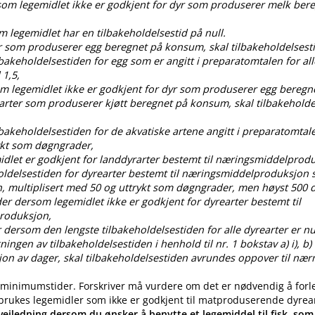
rsom legemidlet ikke er godkjent for dyr som produserer melk ber
om legemidlet har en tilbakeholdelsestid på null.
dyr som produserer egg beregnet på konsum, skal tilbakeholdelses
ilbakeholdelsestiden for egg som er angitt i preparatomtalen for all
 1,5,
som legemidlet ikke er godkjent for dyr som produserer egg bereg
 arter som produserer kjøtt beregnet på konsum, skal tilbakehold
ilbakeholdelsestiden for de akvatiske artene angitt i preparatomtal
ykt som døgngrader,
idlet er godkjent for landdyrarter bestemt til næringsmiddelprod
oldelsestiden for dyrearter bestemt til næringsmiddelproduksjon s
, multiplisert med 50 og uttrykt som døgngrader, men høyst 50
der dersom legemidlet ikke er godkjent for dyrearter bestemt til
roduksjon,
 dersom den lengste tilbakeholdelsestiden for alle dyrearter er nul
gen av tilbakeholdelsestiden i henhold til nr. 1 bokstav a) i), b) i), c
ksjon av dager, skal tilbakeholdelsestiden avrundes oppover til nær
 minimumstider. Forskriver må vurdere om det er nødvendig å forl
 brukes legemidler som ikke er godkjent til matproduserende dyrea
eiledning dersom du ønsker å benytte et legemiddel til fisk, som