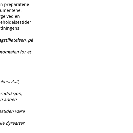
enn preparatene
nsumentene.
rge ved en
keholdelsestider
ordningens
gstillatelsen, på
atomtalen for et
akteavfall,
produksjon,
 en annen
estiden være
le dyrearter,