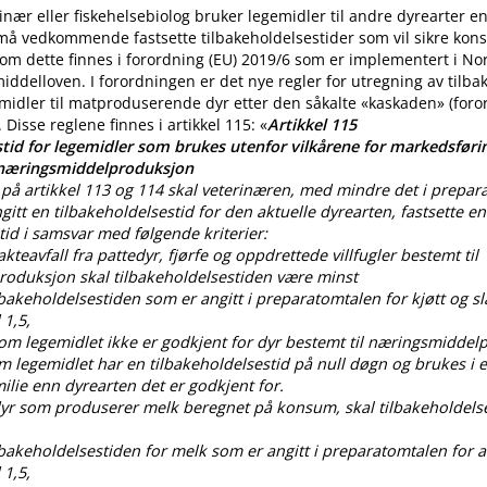
nær eller fiskehelsebiolog bruker legemidler til andre dyrearter 
 må vedkommende fastsette tilbakeholdelsestider som vil sikre ko
m dette finnes i forordning (EU) 2019/6 som er implementert i No
iddelloven. I forordningen er det nye regler for utregning av tilba
midler til matproduserende dyr etter den såkalte «kaskaden» (for
. Disse reglene finnes i artikkel 115: «
Artikkel 115
tid for legemidler som brukes utenfor vilkårene for markedsførin
 næringsmiddelproduksjon
på artikkel 113 og 114 skal veterinæren, med mindre det i prepar
gitt en tilbakeholdelsestid for den aktuelle dyrearten, fastsette en
tid i samsvar med følgende kriterier:
lakteavfall fra pattedyr, fjørfe og oppdrettede villfugler bestemt til
oduksjon skal tilbakeholdelsestiden være minst
ilbakeholdelsestiden som er angitt i preparatomtalen for kjøtt og sl
 1,5,
som legemidlet ikke er godkjent for dyr bestemt til næringsmiddel
om legemidlet har en tilbakeholdelsestid på null døgn og brukes i
lie enn dyrearten det er godkjent for.
 dyr som produserer melk beregnet på konsum, skal tilbakeholdels
ilbakeholdelsestiden for melk som er angitt i preparatomtalen for al
 1,5,