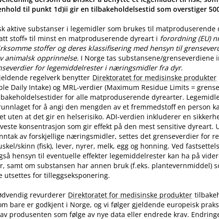
nhold til punkt 1d)ii gir en tilbakeholdelsestid som overstiger 5
sk aktive substanser i legemidler som brukes til matproduserende
latt stoff» til minst en matproduserende dyreart i
forordning (EU) n
rksomme stoffer og deres klassifisering med hensyn til grenseverdi
v animalsk opprinnelse.
I Norge tas substansene​/​grenseverdiene in
nseverdier for legemiddelrester i næringsmidler fra dyr
.
jeldende regelverk benytter
Direktoratet for medisinske produkter
ble Daily Intake) og MRL-verdier (Maximum Residue Limits = grense
tilbakeholdelsestider for alle matproduserende dyrearter. Legemidle
runnlaget for å angi den mengden av et fremmedstoff en person ka
t uten at det gir en helserisiko. ADI-verdien inkluderer en sikkerhe
aveste konsentrasjon som gir effekt på den mest sensitive dyreart. U
nntak av forskjellige næringsmidler, settes det grenseverdier for 
skel​/​skinn (fisk), lever, nyrer, melk, egg og honning. Ved fastsette
også hensyn til eventuelle effekter legemiddelrester kan ha på vide
r, samt om substansen har annen bruk (f.eks. plantevernmiddel) 
utsettes for tilleggseksponering.
ødvendig revurderer
Direktoratet for medisinske produkter
tilbake
om bare er godkjent i Norge, og vi følger gjeldende europeisk praksi
av produsenten som følge av nye data eller endrede krav. Endring