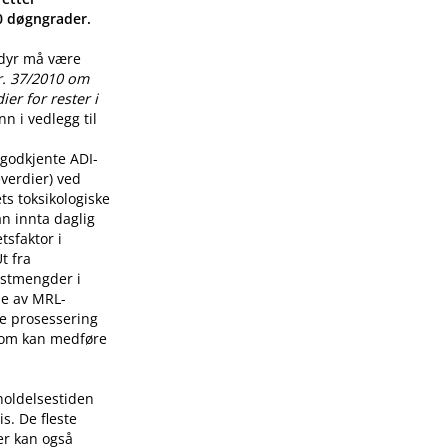
00 døgngrader.
 dyr må være
r. 37/2010 om
er for rester i
n i vedlegg til
godkjente ADI-
verdier) ved
ts toksikologiske
n innta daglig
tsfaktor i
t fra
restmengder i
lse av MRL-
re prosessering
som kan medføre
holdelsestiden
s. De fleste
er kan også