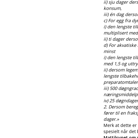
ii) sju dager de
konsum,
iii) én dag ders
c) For egg fra 
i) den lengste t
multiplisert med
ii) ti dager der
d) For akvatiske
minst
i) den lengste t
med 1,5 og uttr
ii) dersom legem
lengste tilbakeh
preparatomtalen
iii) 500 døgngra
næringsmiddelp
iv) 25 døgndager
2. Dersom beregnin
fører til en fra
dager.»
Merk at dette er
spesielt når det
Mattilsynet om v