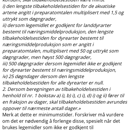
i) den lengste tilbakeholdelsestiden for de akvatiske
artene angitt i preparatomtalen multiplisert med 1,5 og
uttrykt som døgngrader,
ii) dersom legemidlet er godkjent for landdyrarter
bestemt til næringsmiddelproduksjon, den lengste
tilbakeholdelsestiden for dyrearter bestemt til
næringsmiddelproduksjon som er angitt i
preparatomtalen, multiplisert med 50 og uttrykt som
døgngrader, men høyst 500 døgngrader,
iii) 500 døgngrader dersom legemidlet ikke er godkjent
for dyrearter bestemt til næringsmiddelproduksjon,
iv) 25 døgndager dersom den lengste
tilbakeholdelsestiden for alle dyrearter er null.
2. Dersom beregningen av tilbakeholdelsestiden i
henhold til nr. 1 bokstav a) i), b) i), c) i), d) i) og ii) fører til
en fraksjon av dager, skal tilbakeholdelsestiden avrundes
oppover til nærmeste antall dager.»
Merk at dette er minimumstider. Forskriver må vurdere
om det er nødvendig å forlenge disse, spesielt når det
brukes legemidler som ikke er godkjent til