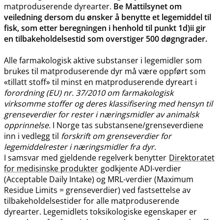
matproduserende dyrearter.
Be Mattilsynet om
veiledning dersom du ønsker å benytte et legemiddel til
fisk, som etter beregningen i henhold til punkt 1d)ii gir
en tilbakeholdelsestid som overstiger 500 døgngrader.
Alle farmakologisk aktive substanser i legemidler som
brukes til matproduserende dyr må være oppført som
«tillatt stoff» til minst en matproduserende dyreart i
forordning (EU) nr. 37/2010 om farmakologisk
virksomme stoffer og deres klassifisering med hensyn til
grenseverdier for rester i næringsmidler av animalsk
opprinnelse.
I Norge tas substansene​/​grenseverdiene
inn i vedlegg til
forskrift om grenseverdier for
legemiddelrester i næringsmidler fra dyr
.
I samsvar med gjeldende regelverk benytter
Direktoratet
for medisinske produkter
godkjente ADI-verdier
(Acceptable Daily Intake) og MRL-verdier (Maximum
Residue Limits = grenseverdier) ved fastsettelse av
tilbakeholdelsestider for alle matproduserende
dyrearter. Legemidlets toksikologiske egenskaper er