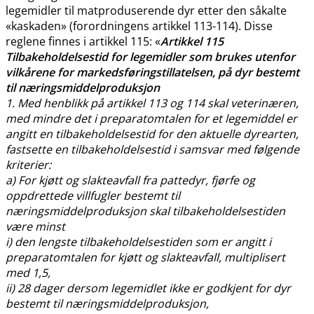
legemidler til matproduserende dyr etter den såkalte
«kaskaden» (forordningens artikkel 113-114). Disse
reglene finnes i artikkel 115: «
Artikkel 115
Tilbakeholdelsestid for legemidler som brukes utenfor
vilkårene for markedsføringstillatelsen, på dyr bestemt
til næringsmiddelproduksjon
1. Med henblikk på artikkel 113 og 114 skal veterinæren,
med mindre det i preparatomtalen for et legemiddel er
angitt en tilbakeholdelsestid for den aktuelle dyrearten,
fastsette en tilbakeholdelsestid i samsvar med følgende
kriterier:
a) For kjøtt og slakteavfall fra pattedyr, fjørfe og
oppdrettede villfugler bestemt til
næringsmiddelproduksjon skal tilbakeholdelsestiden
være minst
i) den lengste tilbakeholdelsestiden som er angitt i
preparatomtalen for kjøtt og slakteavfall, multiplisert
med 1,5,
ii) 28 dager dersom legemidlet ikke er godkjent for dyr
bestemt til næringsmiddelproduksjon,