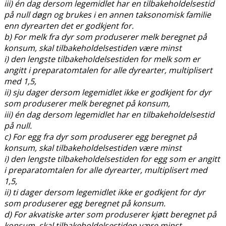
iii) én dag dersom legemidlet har en tilbakeholdelsestid
på null døgn og brukes i en annen taksonomisk familie
enn dyrearten det er godkjent for.
b) For melk fra dyr som produserer melk beregnet på
konsum, skal tilbakeholdelsestiden være minst
i) den lengste tilbakeholdelsestiden for melk som er
angitt i preparatomtalen for alle dyrearter, multiplisert
med 1,5,
ii) sju dager dersom legemidlet ikke er godkjent for dyr
som produserer melk beregnet på konsum,
iii) én dag dersom legemidlet har en tilbakeholdelsestid
på null.
c) For egg fra dyr som produserer egg beregnet på
konsum, skal tilbakeholdelsestiden være minst
i) den lengste tilbakeholdelsestiden for egg som er angitt
i preparatomtalen for alle dyrearter, multiplisert med
1,5,
ii) ti dager dersom legemidlet ikke er godkjent for dyr
som produserer egg beregnet på konsum.
d) For akvatiske arter som produserer kjøtt beregnet på
konsum, skal tilbakeholdelsestiden være minst