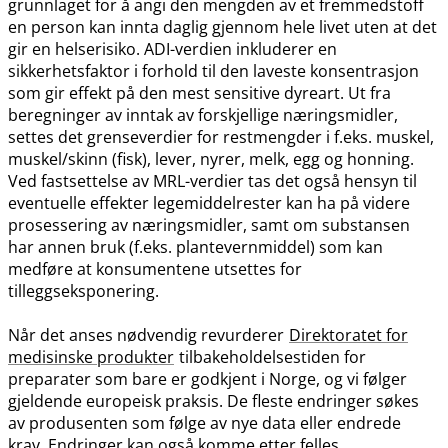
grunnlaget for å angi den mengden av et fremmedstoff
en person kan innta daglig gjennom hele livet uten at det
gir en helserisiko. ADI-verdien inkluderer en
sikkerhetsfaktor i forhold til den laveste konsentrasjon
som gir effekt på den mest sensitive dyreart. Ut fra
beregninger av inntak av forskjellige næringsmidler,
settes det grenseverdier for restmengder i f.eks. muskel,
muskel​/​skinn (fisk), lever, nyrer, melk, egg og honning.
Ved fastsettelse av MRL-verdier tas det også hensyn til
eventuelle effekter legemiddelrester kan ha på videre
prosessering av næringsmidler, samt om substansen
har annen bruk (f.eks. plantevernmiddel) som kan
medføre at konsumentene utsettes for
tilleggseksponering.
Når det anses nødvendig revurderer
Direktoratet for
medisinske produkter
tilbakeholdelsestiden for
preparater som bare er godkjent i Norge, og vi følger
gjeldende europeisk praksis. De fleste endringer søkes
av produsenten som følge av nye data eller endrede
krav. Endringer kan også komme etter felles