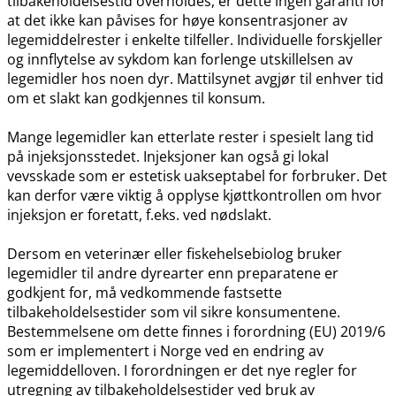
tilbakeholdelsestid overholdes, er dette ingen garanti for
at det ikke kan påvises for høye konsentrasjoner av
legemiddelrester i enkelte tilfeller. Individuelle forskjeller
og innflytelse av sykdom kan forlenge utskillelsen av
legemidler hos noen dyr. Mattilsynet avgjør til enhver tid
om et slakt kan godkjennes til konsum.
Mange legemidler kan etterlate rester i spesielt lang tid
på injeksjonsstedet. Injeksjoner kan også gi lokal
vevsskade som er estetisk uakseptabel for forbruker. Det
kan derfor være viktig å opplyse kjøttkontrollen om hvor
injeksjon er foretatt, f.eks. ved nødslakt.
Dersom en veterinær eller fiskehelsebiolog bruker
legemidler til andre dyrearter enn preparatene er
godkjent for, må vedkommende fastsette
tilbakeholdelsestider som vil sikre konsumentene.
Bestemmelsene om dette finnes i forordning (EU) 2019/6
som er implementert i Norge ved en endring av
legemiddelloven. I forordningen er det nye regler for
utregning av tilbakeholdelsestider ved bruk av