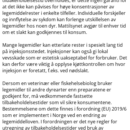
tilbakeholdelsestid overholdes, er dette ingen garanti for
at det ikke kan påvises for høye konsentrasjoner av
legemiddelrester i enkelte tilfeller. Individuelle forskjeller
og innflytelse av sykdom kan forlenge utskillelsen av
legemidler hos noen dyr. Mattilsynet avgjør til enhver tid
om et slakt kan godkjennes til konsum.
Mange legemidler kan etterlate rester i spesielt lang tid
på injeksjonsstedet. Injeksjoner kan også gi lokal
vevsskade som er estetisk uakseptabel for forbruker. Det
kan derfor være viktig å opplyse kjøttkontrollen om hvor
injeksjon er foretatt, f.eks. ved nødslakt.
Dersom en veterinær eller fiskehelsebiolog bruker
legemidler til andre dyrearter enn preparatene er
godkjent for, må vedkommende fastsette
tilbakeholdelsestider som vil sikre konsumentene.
Bestemmelsene om dette finnes i forordning (EU) 2019/6
som er implementert i Norge ved en endring av
legemiddelloven. I forordningen er det nye regler for
utregning av tilbakeholdelsestider ved bruk av