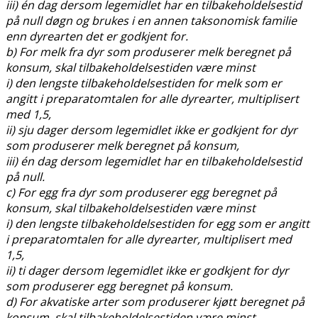
iii) én dag dersom legemidlet har en tilbakeholdelsestid
på null døgn og brukes i en annen taksonomisk familie
enn dyrearten det er godkjent for.
b) For melk fra dyr som produserer melk beregnet på
konsum, skal tilbakeholdelsestiden være minst
i) den lengste tilbakeholdelsestiden for melk som er
angitt i preparatomtalen for alle dyrearter, multiplisert
med 1,5,
ii) sju dager dersom legemidlet ikke er godkjent for dyr
som produserer melk beregnet på konsum,
iii) én dag dersom legemidlet har en tilbakeholdelsestid
på null.
c) For egg fra dyr som produserer egg beregnet på
konsum, skal tilbakeholdelsestiden være minst
i) den lengste tilbakeholdelsestiden for egg som er angitt
i preparatomtalen for alle dyrearter, multiplisert med
1,5,
ii) ti dager dersom legemidlet ikke er godkjent for dyr
som produserer egg beregnet på konsum.
d) For akvatiske arter som produserer kjøtt beregnet på
konsum, skal tilbakeholdelsestiden være minst