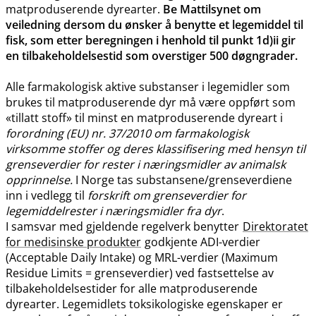
matproduserende dyrearter.
Be Mattilsynet om
veiledning dersom du ønsker å benytte et legemiddel til
fisk, som etter beregningen i henhold til punkt 1d)ii gir
en tilbakeholdelsestid som overstiger 500 døgngrader.
Alle farmakologisk aktive substanser i legemidler som
brukes til matproduserende dyr må være oppført som
«tillatt stoff» til minst en matproduserende dyreart i
forordning (EU) nr. 37/2010 om farmakologisk
virksomme stoffer og deres klassifisering med hensyn til
grenseverdier for rester i næringsmidler av animalsk
opprinnelse.
I Norge tas substansene​/​grenseverdiene
inn i vedlegg til
forskrift om grenseverdier for
legemiddelrester i næringsmidler fra dyr
.
I samsvar med gjeldende regelverk benytter
Direktoratet
for medisinske produkter
godkjente ADI-verdier
(Acceptable Daily Intake) og MRL-verdier (Maximum
Residue Limits = grenseverdier) ved fastsettelse av
tilbakeholdelsestider for alle matproduserende
dyrearter. Legemidlets toksikologiske egenskaper er