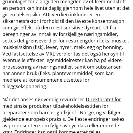
grunnlaget for å angi den mengden av et fremmedstoff
en person kan innta daglig gjennom hele livet uten at det
gir en helserisiko. ADI-verdien inkluderer en
sikkerhetsfaktor i forhold til den laveste konsentrasjon
som gir effekt på den mest sensitive dyreart. Ut fra
beregninger av inntak av forskjellige næringsmidler,
settes det grenseverdier for restmengder i f.eks. muskel,
muskel​/​skinn (fisk), lever, nyrer, melk, egg og honning.
Ved fastsettelse av MRL-verdier tas det også hensyn til
eventuelle effekter legemiddelrester kan ha på videre
prosessering av næringsmidler, samt om substansen
har annen bruk (f.eks. plantevernmiddel) som kan
medføre at konsumentene utsettes for
tilleggseksponering.
Når det anses nødvendig revurderer
Direktoratet for
medisinske produkter
tilbakeholdelsestiden for
preparater som bare er godkjent i Norge, og vi følger
gjeldende europeisk praksis. De fleste endringer søkes
av produsenten som følge av nye data eller endrede
krav. Endringer kan også komme etter felles