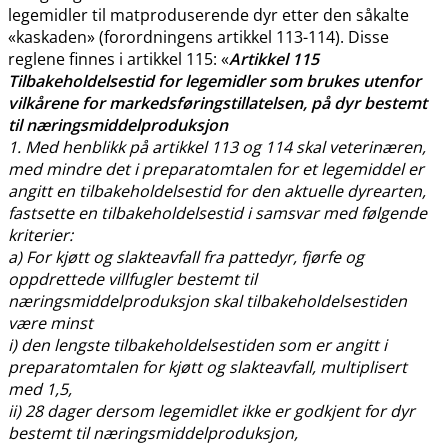
legemidler til matproduserende dyr etter den såkalte
«kaskaden» (forordningens artikkel 113-114). Disse
reglene finnes i artikkel 115: «
Artikkel 115
Tilbakeholdelsestid for legemidler som brukes utenfor
vilkårene for markedsføringstillatelsen, på dyr bestemt
til næringsmiddelproduksjon
1. Med henblikk på artikkel 113 og 114 skal veterinæren,
med mindre det i preparatomtalen for et legemiddel er
angitt en tilbakeholdelsestid for den aktuelle dyrearten,
fastsette en tilbakeholdelsestid i samsvar med følgende
kriterier:
a) For kjøtt og slakteavfall fra pattedyr, fjørfe og
oppdrettede villfugler bestemt til
næringsmiddelproduksjon skal tilbakeholdelsestiden
være minst
i) den lengste tilbakeholdelsestiden som er angitt i
preparatomtalen for kjøtt og slakteavfall, multiplisert
med 1,5,
ii) 28 dager dersom legemidlet ikke er godkjent for dyr
bestemt til næringsmiddelproduksjon,