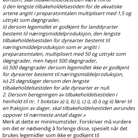
i) den lengste tilbakeholdelsestiden for de akvatiske
artene angitt i preparatomtalen multiplisert med 1,5 og
uttrykt som døgngrader,
ii) dersom legemidlet er godkjent for landdyrarter
bestemt til næringsmiddelproduksjon, den lengste
tilbakeholdelsestiden for dyrearter bestemt til
næringsmiddelproduksjon som er angitt i
preparatomtalen, multiplisert med 50 og uttrykt som
døgngrader, men høyst 500 døgngrader,
iii) 500 døgngrader dersom legemidlet ikke er godkjent
for dyrearter bestemt til næringsmiddelproduksjon,
iv) 25 døgndager dersom den lengste
tilbakeholdelsestiden for alle dyrearter er null.
2. Dersom beregningen av tilbakeholdelsestiden i
henhold til nr. 1 bokstav a) i), b) i), c) i), d) i) og ii) fører til
en fraksjon av dager, skal tilbakeholdelsestiden avrundes
oppover til nærmeste antall dager.»
Merk at dette er minimumstider. Forskriver må vurdere
om det er nødvendig å forlenge disse, spesielt når det
brukes legemidler som ikke er godkjent til