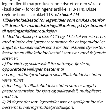
legemidler til matproduserende dyr etter den såkalte
«kaskaden» (forordningens artikkel 113-114). Disse
reglene finnes i artikkel 115: «
Artikkel 115
Tilbakeholdelsestid for legemidler som brukes utenfor
vilkårene for markedsføringstillatelsen, på dyr bestemt
til næringsmiddelproduksjon
1. Med henblikk på artikkel 113 og 114 skal veterinæren,
med mindre det i preparatomtalen for et legemiddel er
angitt en tilbakeholdelsestid for den aktuelle dyrearten,
fastsette en tilbakeholdelsestid i samsvar med følgende
kriterier:
a) For kjøtt og slakteavfall fra pattedyr, fjørfe og
oppdrettede villfugler bestemt til
næringsmiddelproduksjon skal tilbakeholdelsestiden
være minst
i) den lengste tilbakeholdelsestiden som er angitt i
preparatomtalen for kjøtt og slakteavfall, multiplisert
med 1,5,
ii) 28 dager dersom legemidlet ikke er godkjent for dyr
bestemt til næringsmiddelproduksjon,