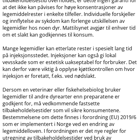
tilbakeholdelsestid overholdes, er dette ingen garanti for
at det ikke kan påvises for høye konsentrasjoner av
legemiddelrester i enkelte tilfeller. Individuelle forskjeller
og innflytelse av sykdom kan forlenge utskillelsen av
legemidler hos noen dyr. Mattilsynet avgjør til enhver tid
om et slakt kan godkjennes til konsum.
Mange legemidler kan etterlate rester i spesielt lang tid
på injeksjonsstedet. Injeksjoner kan også gi lokal
vevsskade som er estetisk uakseptabel for forbruker. Det
kan derfor være viktig å opplyse kjøttkontrollen om hvor
injeksjon er foretatt, f.eks. ved nødslakt.
Dersom en veterinær eller fiskehelsebiolog bruker
legemidler til andre dyrearter enn preparatene er
godkjent for, må vedkommende fastsette
tilbakeholdelsestider som vil sikre konsumentene.
Bestemmelsene om dette finnes i forordning (EU) 2019/6
som er implementert i Norge ved en endring av
legemiddelloven. I forordningen er det nye regler for
utregning av tilbakeholdelsestider ved bruk av