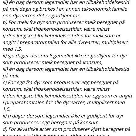
iii) én dag dersom legemidlet har en tilbakeholdelsestid
på null døgn og brukes i en annen taksonomisk familie
enn dyrearten det er godkjent for.
b) For melk fra dyr som produserer melk beregnet på
konsum, skal tilbakeholdelsestiden være minst
i) den lengste tilbakeholdelsestiden for melk som er
angitt i preparatomtalen for alle dyrearter, multiplisert
med 1,5,
ii) sju dager dersom legemidlet ikke er godkjent for dyr
som produserer melk beregnet på konsum,
iii) én dag dersom legemidlet har en tilbakeholdelsestid
på null.
c) For egg fra dyr som produserer egg beregnet på
konsum, skal tilbakeholdelsestiden være minst
i) den lengste tilbakeholdelsestiden for egg som er angitt
i preparatomtalen for alle dyrearter, multiplisert med
1,5,
ii) ti dager dersom legemidlet ikke er godkjent for dyr
som produserer egg beregnet på konsum.
d) For akvatiske arter som produserer kjøtt beregnet på
konsum, skal tilbakeholdelsestiden være minst