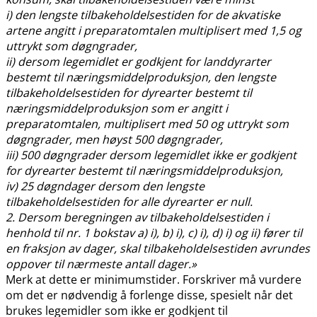
i) den lengste tilbakeholdelsestiden for de akvatiske
artene angitt i preparatomtalen multiplisert med 1,5 og
uttrykt som døgngrader,
ii) dersom legemidlet er godkjent for landdyrarter
bestemt til næringsmiddelproduksjon, den lengste
tilbakeholdelsestiden for dyrearter bestemt til
næringsmiddelproduksjon som er angitt i
preparatomtalen, multiplisert med 50 og uttrykt som
døgngrader, men høyst 500 døgngrader,
iii) 500 døgngrader dersom legemidlet ikke er godkjent
for dyrearter bestemt til næringsmiddelproduksjon,
iv) 25 døgndager dersom den lengste
tilbakeholdelsestiden for alle dyrearter er null.
2. Dersom beregningen av tilbakeholdelsestiden i
henhold til nr. 1 bokstav a) i), b) i), c) i), d) i) og ii) fører til
en fraksjon av dager, skal tilbakeholdelsestiden avrundes
oppover til nærmeste antall dager.»
Merk at dette er minimumstider. Forskriver må vurdere
om det er nødvendig å forlenge disse, spesielt når det
brukes legemidler som ikke er godkjent til