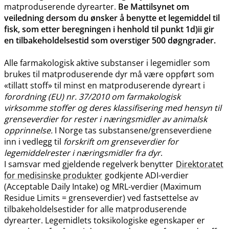
matproduserende dyrearter.
Be Mattilsynet om
veiledning dersom du ønsker å benytte et legemiddel til
fisk, som etter beregningen i henhold til punkt 1d)ii gir
en tilbakeholdelsestid som overstiger 500 døgngrader.
Alle farmakologisk aktive substanser i legemidler som
brukes til matproduserende dyr må være oppført som
«tillatt stoff» til minst en matproduserende dyreart i
forordning (EU) nr. 37/2010 om farmakologisk
virksomme stoffer og deres klassifisering med hensyn til
grenseverdier for rester i næringsmidler av animalsk
opprinnelse.
I Norge tas substansene​/​grenseverdiene
inn i vedlegg til
forskrift om grenseverdier for
legemiddelrester i næringsmidler fra dyr
.
I samsvar med gjeldende regelverk benytter
Direktoratet
for medisinske produkter
godkjente ADI-verdier
(Acceptable Daily Intake) og MRL-verdier (Maximum
Residue Limits = grenseverdier) ved fastsettelse av
tilbakeholdelsestider for alle matproduserende
dyrearter. Legemidlets toksikologiske egenskaper er