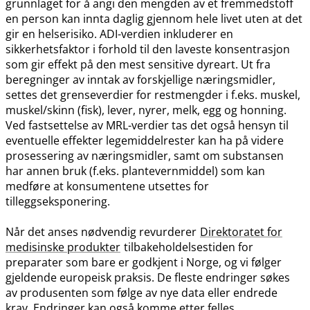
grunnlaget for å angi den mengden av et fremmedstoff
en person kan innta daglig gjennom hele livet uten at det
gir en helserisiko. ADI-verdien inkluderer en
sikkerhetsfaktor i forhold til den laveste konsentrasjon
som gir effekt på den mest sensitive dyreart. Ut fra
beregninger av inntak av forskjellige næringsmidler,
settes det grenseverdier for restmengder i f.eks. muskel,
muskel​/​skinn (fisk), lever, nyrer, melk, egg og honning.
Ved fastsettelse av MRL-verdier tas det også hensyn til
eventuelle effekter legemiddelrester kan ha på videre
prosessering av næringsmidler, samt om substansen
har annen bruk (f.eks. plantevernmiddel) som kan
medføre at konsumentene utsettes for
tilleggseksponering.
Når det anses nødvendig revurderer
Direktoratet for
medisinske produkter
tilbakeholdelsestiden for
preparater som bare er godkjent i Norge, og vi følger
gjeldende europeisk praksis. De fleste endringer søkes
av produsenten som følge av nye data eller endrede
krav. Endringer kan også komme etter felles