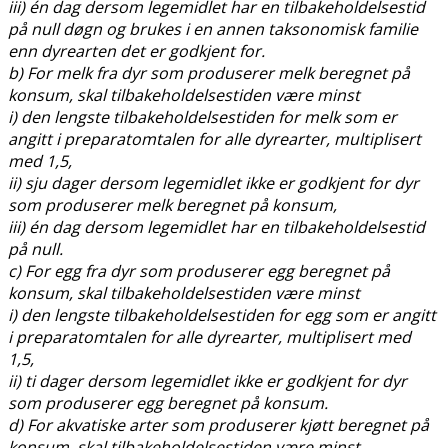
iii) én dag dersom legemidlet har en tilbakeholdelsestid
på null døgn og brukes i en annen taksonomisk familie
enn dyrearten det er godkjent for.
b) For melk fra dyr som produserer melk beregnet på
konsum, skal tilbakeholdelsestiden være minst
i) den lengste tilbakeholdelsestiden for melk som er
angitt i preparatomtalen for alle dyrearter, multiplisert
med 1,5,
ii) sju dager dersom legemidlet ikke er godkjent for dyr
som produserer melk beregnet på konsum,
iii) én dag dersom legemidlet har en tilbakeholdelsestid
på null.
c) For egg fra dyr som produserer egg beregnet på
konsum, skal tilbakeholdelsestiden være minst
i) den lengste tilbakeholdelsestiden for egg som er angitt
i preparatomtalen for alle dyrearter, multiplisert med
1,5,
ii) ti dager dersom legemidlet ikke er godkjent for dyr
som produserer egg beregnet på konsum.
d) For akvatiske arter som produserer kjøtt beregnet på
konsum, skal tilbakeholdelsestiden være minst