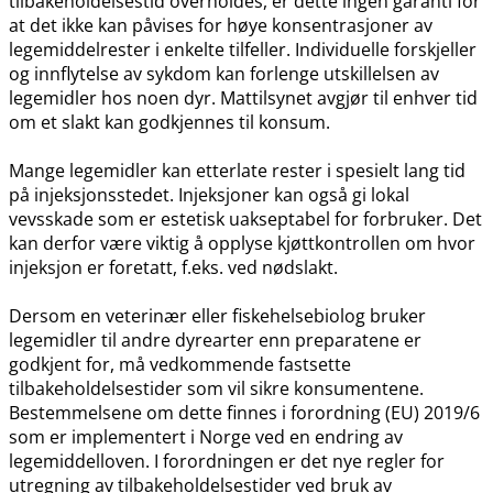
tilbakeholdelsestid overholdes, er dette ingen garanti for
at det ikke kan påvises for høye konsentrasjoner av
legemiddelrester i enkelte tilfeller. Individuelle forskjeller
og innflytelse av sykdom kan forlenge utskillelsen av
legemidler hos noen dyr. Mattilsynet avgjør til enhver tid
om et slakt kan godkjennes til konsum.
Mange legemidler kan etterlate rester i spesielt lang tid
på injeksjonsstedet. Injeksjoner kan også gi lokal
vevsskade som er estetisk uakseptabel for forbruker. Det
kan derfor være viktig å opplyse kjøttkontrollen om hvor
injeksjon er foretatt, f.eks. ved nødslakt.
Dersom en veterinær eller fiskehelsebiolog bruker
legemidler til andre dyrearter enn preparatene er
godkjent for, må vedkommende fastsette
tilbakeholdelsestider som vil sikre konsumentene.
Bestemmelsene om dette finnes i forordning (EU) 2019/6
som er implementert i Norge ved en endring av
legemiddelloven. I forordningen er det nye regler for
utregning av tilbakeholdelsestider ved bruk av