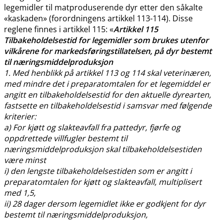
legemidler til matproduserende dyr etter den såkalte
«kaskaden» (forordningens artikkel 113-114). Disse
reglene finnes i artikkel 115: «
Artikkel 115
Tilbakeholdelsestid for legemidler som brukes utenfor
vilkårene for markedsføringstillatelsen, på dyr bestemt
til næringsmiddelproduksjon
1. Med henblikk på artikkel 113 og 114 skal veterinæren,
med mindre det i preparatomtalen for et legemiddel er
angitt en tilbakeholdelsestid for den aktuelle dyrearten,
fastsette en tilbakeholdelsestid i samsvar med følgende
kriterier:
a) For kjøtt og slakteavfall fra pattedyr, fjørfe og
oppdrettede villfugler bestemt til
næringsmiddelproduksjon skal tilbakeholdelsestiden
være minst
i) den lengste tilbakeholdelsestiden som er angitt i
preparatomtalen for kjøtt og slakteavfall, multiplisert
med 1,5,
ii) 28 dager dersom legemidlet ikke er godkjent for dyr
bestemt til næringsmiddelproduksjon,