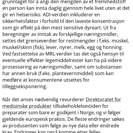
grunnlaget for å angi den mengden av et fremmedstoff
en person kan innta daglig gjennom hele livet uten at det
gir en helserisiko. ADI-verdien inkluderer en
sikkerhetsfaktor i forhold til den laveste konsentrasjon
som gir effekt på den mest sensitive dyreart. Ut fra
beregninger av inntak av forskjellige næringsmidler,
settes det grenseverdier for restmengder i f.eks. muskel,
muskel​/​skinn (fisk), lever, nyrer, melk, egg og honning.
Ved fastsettelse av MRL-verdier tas det også hensyn til
eventuelle effekter legemiddelrester kan ha på videre
prosessering av næringsmidler, samt om substansen
har annen bruk (f.eks. plantevernmiddel) som kan
medføre at konsumentene utsettes for
tilleggseksponering.
Når det anses nødvendig revurderer
Direktoratet for
medisinske produkter
tilbakeholdelsestiden for
preparater som bare er godkjent i Norge, og vi følger
gjeldende europeisk praksis. De fleste endringer søkes
av produsenten som følge av nye data eller endrede
krav. Endringer kan også komme etter felles