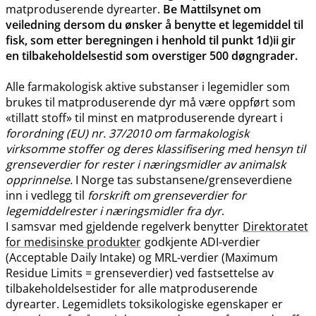
matproduserende dyrearter.
Be Mattilsynet om
veiledning dersom du ønsker å benytte et legemiddel til
fisk, som etter beregningen i henhold til punkt 1d)ii gir
en tilbakeholdelsestid som overstiger 500 døgngrader.
Alle farmakologisk aktive substanser i legemidler som
brukes til matproduserende dyr må være oppført som
«tillatt stoff» til minst en matproduserende dyreart i
forordning (EU) nr. 37/2010 om farmakologisk
virksomme stoffer og deres klassifisering med hensyn til
grenseverdier for rester i næringsmidler av animalsk
opprinnelse.
I Norge tas substansene​/​grenseverdiene
inn i vedlegg til
forskrift om grenseverdier for
legemiddelrester i næringsmidler fra dyr
.
I samsvar med gjeldende regelverk benytter
Direktoratet
for medisinske produkter
godkjente ADI-verdier
(Acceptable Daily Intake) og MRL-verdier (Maximum
Residue Limits = grenseverdier) ved fastsettelse av
tilbakeholdelsestider for alle matproduserende
dyrearter. Legemidlets toksikologiske egenskaper er