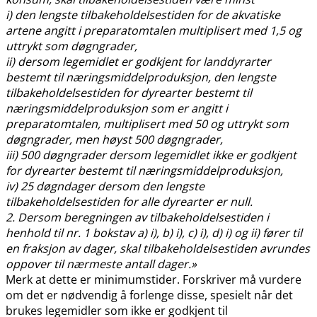
i) den lengste tilbakeholdelsestiden for de akvatiske
artene angitt i preparatomtalen multiplisert med 1,5 og
uttrykt som døgngrader,
ii) dersom legemidlet er godkjent for landdyrarter
bestemt til næringsmiddelproduksjon, den lengste
tilbakeholdelsestiden for dyrearter bestemt til
næringsmiddelproduksjon som er angitt i
preparatomtalen, multiplisert med 50 og uttrykt som
døgngrader, men høyst 500 døgngrader,
iii) 500 døgngrader dersom legemidlet ikke er godkjent
for dyrearter bestemt til næringsmiddelproduksjon,
iv) 25 døgndager dersom den lengste
tilbakeholdelsestiden for alle dyrearter er null.
2. Dersom beregningen av tilbakeholdelsestiden i
henhold til nr. 1 bokstav a) i), b) i), c) i), d) i) og ii) fører til
en fraksjon av dager, skal tilbakeholdelsestiden avrundes
oppover til nærmeste antall dager.»
Merk at dette er minimumstider. Forskriver må vurdere
om det er nødvendig å forlenge disse, spesielt når det
brukes legemidler som ikke er godkjent til