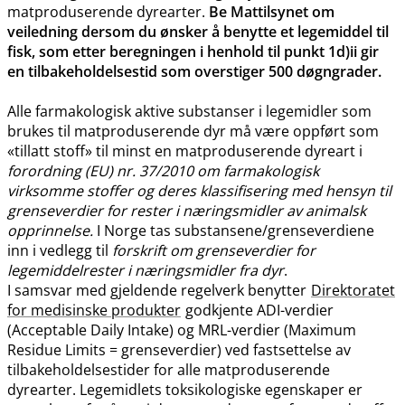
matproduserende dyrearter.
Be Mattilsynet om
veiledning dersom du ønsker å benytte et legemiddel til
fisk, som etter beregningen i henhold til punkt 1d)ii gir
en tilbakeholdelsestid som overstiger 500 døgngrader.
Alle farmakologisk aktive substanser i legemidler som
brukes til matproduserende dyr må være oppført som
«tillatt stoff» til minst en matproduserende dyreart i
forordning (EU) nr. 37/2010 om farmakologisk
virksomme stoffer og deres klassifisering med hensyn til
grenseverdier for rester i næringsmidler av animalsk
opprinnelse.
I Norge tas substansene​/​grenseverdiene
inn i vedlegg til
forskrift om grenseverdier for
legemiddelrester i næringsmidler fra dyr
.
I samsvar med gjeldende regelverk benytter
Direktoratet
for medisinske produkter
godkjente ADI-verdier
(Acceptable Daily Intake) og MRL-verdier (Maximum
Residue Limits = grenseverdier) ved fastsettelse av
tilbakeholdelsestider for alle matproduserende
dyrearter. Legemidlets toksikologiske egenskaper er