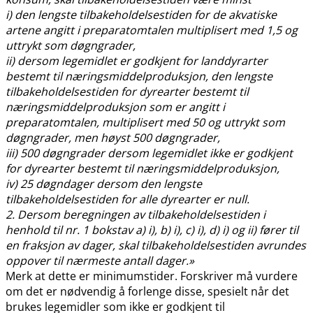
i) den lengste tilbakeholdelsestiden for de akvatiske
artene angitt i preparatomtalen multiplisert med 1,5 og
uttrykt som døgngrader,
ii) dersom legemidlet er godkjent for landdyrarter
bestemt til næringsmiddelproduksjon, den lengste
tilbakeholdelsestiden for dyrearter bestemt til
næringsmiddelproduksjon som er angitt i
preparatomtalen, multiplisert med 50 og uttrykt som
døgngrader, men høyst 500 døgngrader,
iii) 500 døgngrader dersom legemidlet ikke er godkjent
for dyrearter bestemt til næringsmiddelproduksjon,
iv) 25 døgndager dersom den lengste
tilbakeholdelsestiden for alle dyrearter er null.
2. Dersom beregningen av tilbakeholdelsestiden i
henhold til nr. 1 bokstav a) i), b) i), c) i), d) i) og ii) fører til
en fraksjon av dager, skal tilbakeholdelsestiden avrundes
oppover til nærmeste antall dager.»
Merk at dette er minimumstider. Forskriver må vurdere
om det er nødvendig å forlenge disse, spesielt når det
brukes legemidler som ikke er godkjent til