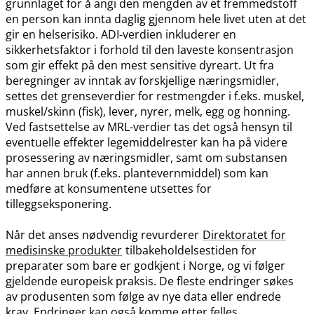
grunnlaget for å angi den mengden av et fremmedstoff
en person kan innta daglig gjennom hele livet uten at det
gir en helserisiko. ADI-verdien inkluderer en
sikkerhetsfaktor i forhold til den laveste konsentrasjon
som gir effekt på den mest sensitive dyreart. Ut fra
beregninger av inntak av forskjellige næringsmidler,
settes det grenseverdier for restmengder i f.eks. muskel,
muskel​/​skinn (fisk), lever, nyrer, melk, egg og honning.
Ved fastsettelse av MRL-verdier tas det også hensyn til
eventuelle effekter legemiddelrester kan ha på videre
prosessering av næringsmidler, samt om substansen
har annen bruk (f.eks. plantevernmiddel) som kan
medføre at konsumentene utsettes for
tilleggseksponering.
Når det anses nødvendig revurderer
Direktoratet for
medisinske produkter
tilbakeholdelsestiden for
preparater som bare er godkjent i Norge, og vi følger
gjeldende europeisk praksis. De fleste endringer søkes
av produsenten som følge av nye data eller endrede
krav. Endringer kan også komme etter felles