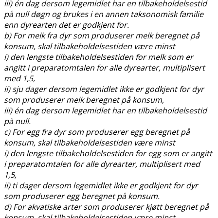
iii) én dag dersom legemidlet har en tilbakeholdelsestid
på null døgn og brukes i en annen taksonomisk familie
enn dyrearten det er godkjent for.
b) For melk fra dyr som produserer melk beregnet på
konsum, skal tilbakeholdelsestiden være minst
i) den lengste tilbakeholdelsestiden for melk som er
angitt i preparatomtalen for alle dyrearter, multiplisert
med 1,5,
ii) sju dager dersom legemidlet ikke er godkjent for dyr
som produserer melk beregnet på konsum,
iii) én dag dersom legemidlet har en tilbakeholdelsestid
på null.
c) For egg fra dyr som produserer egg beregnet på
konsum, skal tilbakeholdelsestiden være minst
i) den lengste tilbakeholdelsestiden for egg som er angitt
i preparatomtalen for alle dyrearter, multiplisert med
1,5,
ii) ti dager dersom legemidlet ikke er godkjent for dyr
som produserer egg beregnet på konsum.
d) For akvatiske arter som produserer kjøtt beregnet på
konsum, skal tilbakeholdelsestiden være minst