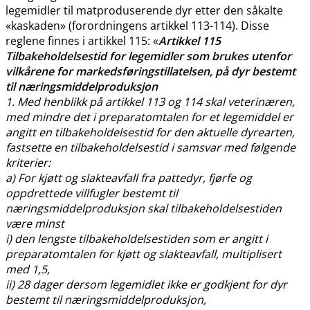
legemidler til matproduserende dyr etter den såkalte
«kaskaden» (forordningens artikkel 113-114). Disse
reglene finnes i artikkel 115: «
Artikkel 115
Tilbakeholdelsestid for legemidler som brukes utenfor
vilkårene for markedsføringstillatelsen, på dyr bestemt
til næringsmiddelproduksjon
1. Med henblikk på artikkel 113 og 114 skal veterinæren,
med mindre det i preparatomtalen for et legemiddel er
angitt en tilbakeholdelsestid for den aktuelle dyrearten,
fastsette en tilbakeholdelsestid i samsvar med følgende
kriterier:
a) For kjøtt og slakteavfall fra pattedyr, fjørfe og
oppdrettede villfugler bestemt til
næringsmiddelproduksjon skal tilbakeholdelsestiden
være minst
i) den lengste tilbakeholdelsestiden som er angitt i
preparatomtalen for kjøtt og slakteavfall, multiplisert
med 1,5,
ii) 28 dager dersom legemidlet ikke er godkjent for dyr
bestemt til næringsmiddelproduksjon,