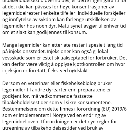
tilbakeholdelsestid overholdes, er dette ingen garanti for
at det ikke kan påvises for høye konsentrasjoner av
legemiddelrester i enkelte tilfeller. Individuelle forskjeller
og innflytelse av sykdom kan forlenge utskillelsen av
legemidler hos noen dyr. Mattilsynet avgjør til enhver tid
om et slakt kan godkjennes til konsum.
Mange legemidler kan etterlate rester i spesielt lang tid
på injeksjonsstedet. Injeksjoner kan også gi lokal
vevsskade som er estetisk uakseptabel for forbruker. Det
kan derfor være viktig å opplyse kjøttkontrollen om hvor
injeksjon er foretatt, f.eks. ved nødslakt.
Dersom en veterinær eller fiskehelsebiolog bruker
legemidler til andre dyrearter enn preparatene er
godkjent for, må vedkommende fastsette
tilbakeholdelsestider som vil sikre konsumentene.
Bestemmelsene om dette finnes i forordning (EU) 2019/6
som er implementert i Norge ved en endring av
legemiddelloven. I forordningen er det nye regler for
utregning av tilbakeholdelsestider ved bruk av