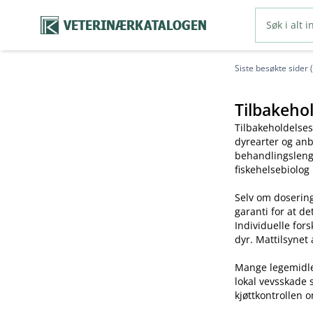
VETERINÆRKATALOGEN
Siste besøkte sider 
Tilbakehol
Tilbakeholdelses
dyrearter og anb
behandlingslengd
fiskehelsebiolog
Selv om dosering
garanti for at de
Individuelle for
dyr. Mattilsynet 
Mange legemidler 
lokal vevsskade 
kjøttkontrollen o