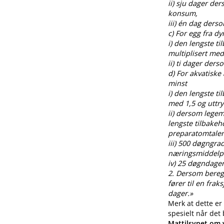
ii) sju dager de
konsum,
iii) én dag ders
c) For egg fra 
i) den lengste t
multiplisert med
ii) ti dager der
d) For akvatiske
minst
i) den lengste t
med 1,5 og uttr
ii) dersom legem
lengste tilbakeh
preparatomtalen
iii) 500 døgngra
næringsmiddelp
iv) 25 døgndager
2. Dersom beregnin
fører til en fra
dager.»
Merk at dette er
spesielt når det
Mattilsynet om v