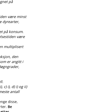
egnet på
tiden være minst
e dyrearter,
net på konsum.
elsestiden være
en multiplisert
uksjon, den
om er angitt i
0 døgngrader,
l.
) i), d) i) og ii)
meste antall
enge disse,
rter.
Be
 etter