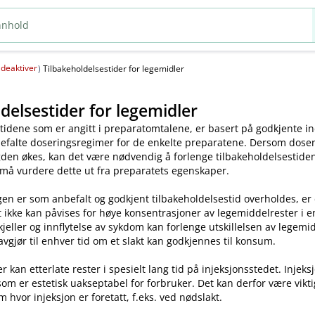
deaktiver
(
)
Tilbakeholdelsestider for legemidler
delsestider for legemidler
tidene som er angitt i preparatomtalene, er basert på godkjente ind
efalte doseringsregimer for de enkelte preparatene. Dersom dosen o
en økes, kan det være nødvendig å forlenge tilbakeholdelsestiden.
 må vurdere dette ut fra preparatets egenskaper.
en er som anbefalt og godkjent tilbakeholdelsestid overholdes, er
t ikke kan påvises for høye konsentrasjoner av legemiddelrester i enk
skjeller og innflytelse av sykdom kan forlenge utskillelsen av legem
avgjør til enhver tid om et slakt kan godkjennes til konsum.
kan etterlate rester i spesielt lang tid på injeksjonsstedet. Injeks
som er estetisk uakseptabel for forbruker. Det kan derfor være vikt
m hvor injeksjon er foretatt, f.eks. ved nødslakt.