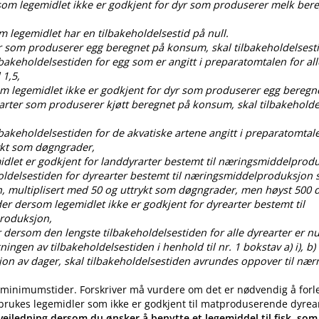
rsom legemidlet ikke er godkjent for dyr som produserer melk ber
om legemidlet har en tilbakeholdelsestid på null.
dyr som produserer egg beregnet på konsum, skal tilbakeholdelses
ilbakeholdelsestiden for egg som er angitt i preparatomtalen for all
 1,5,
som legemidlet ikke er godkjent for dyr som produserer egg bereg
 arter som produserer kjøtt beregnet på konsum, skal tilbakehold
ilbakeholdelsestiden for de akvatiske artene angitt i preparatomtal
ykt som døgngrader,
idlet er godkjent for landdyrarter bestemt til næringsmiddelprod
oldelsestiden for dyrearter bestemt til næringsmiddelproduksjon s
, multiplisert med 50 og uttrykt som døgngrader, men høyst 50
der dersom legemidlet ikke er godkjent for dyrearter bestemt til
roduksjon,
 dersom den lengste tilbakeholdelsestiden for alle dyrearter er nul
gen av tilbakeholdelsestiden i henhold til nr. 1 bokstav a) i), b) i), c
ksjon av dager, skal tilbakeholdelsestiden avrundes oppover til nær
 minimumstider. Forskriver må vurdere om det er nødvendig å forl
 brukes legemidler som ikke er godkjent til matproduserende dyrea
eiledning dersom du ønsker å benytte et legemiddel til fisk, som