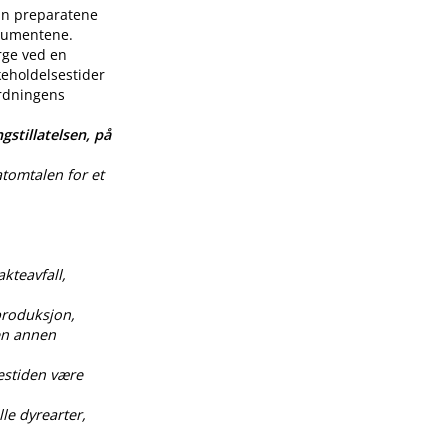
enn preparatene
nsumentene.
rge ved en
keholdelsestider
ordningens
gstillatelsen, på
atomtalen for et
akteavfall,
produksjon,
 en annen
estiden være
le dyrearter,