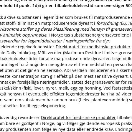
nhold til punkt 1d)ii gir en tilbakeholdelsestid som overstiger 5
sk aktive substanser i legemidler som brukes til matproduserende
latt stoff» til minst en matproduserende dyreart i
forordning (EU) n
rksomme stoffer og deres klassifisering med hensyn til grenseverdi
v animalsk opprinnelse.
I Norge tas substansene​/​grenseverdiene in
nseverdier for legemiddelrester i næringsmidler fra dyr
.
jeldende regelverk benytter
Direktoratet for medisinske produkter
ble Daily Intake) og MRL-verdier (Maximum Residue Limits = grense
tilbakeholdelsestider for alle matproduserende dyrearter. Legemidle
runnlaget for å angi den mengden av et fremmedstoff en person ka
t uten at det gir en helserisiko. ADI-verdien inkluderer en sikkerhe
aveste konsentrasjon som gir effekt på den mest sensitive dyreart. U
nntak av forskjellige næringsmidler, settes det grenseverdier for 
skel​/​skinn (fisk), lever, nyrer, melk, egg og honning. Ved fastsette
også hensyn til eventuelle effekter legemiddelrester kan ha på vide
r, samt om substansen har annen bruk (f.eks. plantevernmiddel) 
utsettes for tilleggseksponering.
ødvendig revurderer
Direktoratet for medisinske produkter
tilbake
om bare er godkjent i Norge, og vi følger gjeldende europeisk praksi
av produsenten som følge av nye data eller endrede krav. Endring