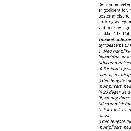
Dersom en veteri
er godkjent for,
Bestemmelsene o
endring av legem
ved bruk av lege
artikkel 113-114)
Tilbakeholdelses
dyr bestemt til
1. Med henblikk 
legemiddel er an
tilbakeholdelses
a) For kjøtt og s
næringsmiddelpr
i) den lengste t
multiplisert med
ii) 28 dager der
iii) én dag ders
taksonomisk fami
b) For melk fra
minst
i) den lengste t
multiplisert med