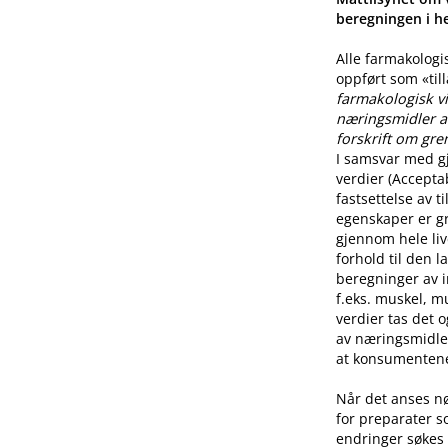
beregningen i he
Alle farmakologi
oppført som «til
farmakologisk vi
næringsmidler a
forskrift om gre
I samsvar med g
verdier (Accepta
fastsettelse av 
egenskaper er g
gjennom hele live
forhold til den l
beregninger av i
f.eks. muskel, mu
verdier tas det 
av næringsmidle
at konsumentene 
Når det anses n
for preparater s
endringer søkes 