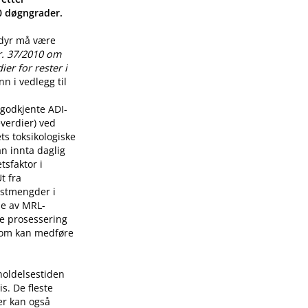
00 døgngrader.
 dyr må være
r. 37/2010 om
er for rester i
n i vedlegg til
godkjente ADI-
verdier) ved
ts toksikologiske
n innta daglig
tsfaktor i
t fra
restmengder i
lse av MRL-
re prosessering
som kan medføre
holdelsestiden
s. De fleste
er kan også