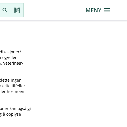
MENY
ikasjoner​/​
g​/​eller
 Veterinær​/​
 dette ingen
elte tilfeller.
idler hos noen
joner kan også gi
ig å opplyse