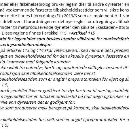
nær eller fiskehelsebiolog bruker legemidler til andre dyrearter 
 må vedkommende fastsette tilbakeholdelsestider som vil sikre ko
m dette finnes i forordning (EU) 2019/6 som er implementert i No
iddelloven. I forordningen er det nye regler for utregning av tilba
midler til matproduserende dyr etter den såkalte «kaskaden» (for
. Disse reglene finnes i artikkel 115: «
Artikkel 115
tid for legemidler som brukes utenfor vilkårene for markedsførin
 næringsmiddelproduksjon
på artikkel 113 og 114 skal veterinæren, med mindre det i prepar
gitt en tilbakeholdelsestid for den aktuelle dyrearten, fastsette en
tid i samsvar med følgende kriterier:
lakteavfall fra pattedyr, fjørfe og oppdrettede villfugler bestemt til
oduksjon skal tilbakeholdelsestiden være minst
ilbakeholdelsestiden som er angitt i preparatomtalen for kjøtt og sl
 1,5,
som legemidlet ikke er godkjent for dyr bestemt til næringsmiddel
om legemidlet har en tilbakeholdelsestid på null døgn og brukes i
lie enn dyrearten det er godkjent for.
 dyr som produserer melk beregnet på konsum, skal tilbakeholdels
ilbakeholdelsestiden for melk som er angitt i preparatomtalen for al
 1,5,