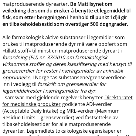
matproduserende dyrearter.
Be Mattilsynet om
veiledning dersom du ønsker å benytte et legemiddel til
fisk, som etter beregningen i henhold til punkt 1d)ii gir
en tilbakeholdelsestid som overstiger 500 døgngrader.
Alle farmakologisk aktive substanser i legemidler som
brukes til matproduserende dyr må være oppført som
«tillatt stoff» til minst en matproduserende dyreart i
forordning (EU) nr. 37/2010 om farmakologisk
virksomme stoffer og deres klassifisering med hensyn til
grenseverdier for rester i næringsmidler av animalsk
opprinnelse.
I Norge tas substansene​/​grenseverdiene
inn i vedlegg til
forskrift om grenseverdier for
legemiddelrester i næringsmidler fra dyr
.
I samsvar med gjeldende regelverk benytter
Direktoratet
for medisinske produkter
godkjente ADI-verdier
(Acceptable Daily Intake) og MRL-verdier (Maximum
Residue Limits = grenseverdier) ved fastsettelse av
tilbakeholdelsestider for alle matproduserende
dyrearter. Legemidlets toksikologiske egenskaper er