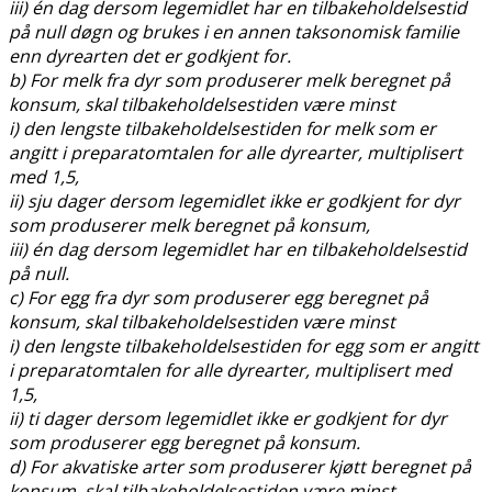
iii) én dag dersom legemidlet har en tilbakeholdelsestid
på null døgn og brukes i en annen taksonomisk familie
enn dyrearten det er godkjent for.
b) For melk fra dyr som produserer melk beregnet på
konsum, skal tilbakeholdelsestiden være minst
i) den lengste tilbakeholdelsestiden for melk som er
angitt i preparatomtalen for alle dyrearter, multiplisert
med 1,5,
ii) sju dager dersom legemidlet ikke er godkjent for dyr
som produserer melk beregnet på konsum,
iii) én dag dersom legemidlet har en tilbakeholdelsestid
på null.
c) For egg fra dyr som produserer egg beregnet på
konsum, skal tilbakeholdelsestiden være minst
i) den lengste tilbakeholdelsestiden for egg som er angitt
i preparatomtalen for alle dyrearter, multiplisert med
1,5,
ii) ti dager dersom legemidlet ikke er godkjent for dyr
som produserer egg beregnet på konsum.
d) For akvatiske arter som produserer kjøtt beregnet på
konsum, skal tilbakeholdelsestiden være minst