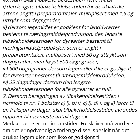
i) den lengste tilbakeholdelsestiden for de akvatiske
artene angitt i preparatomtalen multiplisert med 1,5 og
uttrykt som døgngrader,
ii) dersom legemidlet er godkjent for landdyrarter
bestemt til næringsmiddelproduksjon, den lengste
tilbakeholdelsestiden for dyrearter bestemt til
næringsmiddelproduksjon som er angitt i
preparatomtalen, multiplisert med 50 og uttrykt som
døgngrader, men høyst 500 døgngrader,
iii) 500 døgngrader dersom legemidlet ikke er godkjent
for dyrearter bestemt til næringsmiddelproduksjon,
iv) 25 døgndager dersom den lengste
tilbakeholdelsestiden for alle dyrearter er null.
2. Dersom beregningen av tilbakeholdelsestiden i
henhold til nr. 1 bokstav a) i), b) i), c) i), d) i) og ii) fører til
en fraksjon av dager, skal tilbakeholdelsestiden avrundes
oppover til nærmeste antall dager.»
Merk at dette er minimumstider. Forskriver må vurdere
om det er nødvendig å forlenge disse, spesielt når det
brukes legemidler som ikke er godkjent til