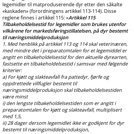
legemidler til matproduserende dyr etter den såkalte
«kaskaden» (forordningens artikkel 113-114). Disse
reglene finnes i artikkel 115: «
Artikkel 115
Tilbakeholdelsestid for legemidler som brukes utenfor
vilkårene for markedsføringstillatelsen, på dyr bestemt
til næringsmiddelproduksjon
1. Med henblikk på artikkel 113 og 114 skal veterinæren,
med mindre det i preparatomtalen for et legemiddel er
angitt en tilbakeholdelsestid for den aktuelle dyrearten,
fastsette en tilbakeholdelsestid i samsvar med følgende
kriterier:
a) For kjøtt og slakteavfall fra pattedyr, fjørfe og
oppdrettede villfugler bestemt til
næringsmiddelproduksjon skal tilbakeholdelsestiden
være minst
i) den lengste tilbakeholdelsestiden som er angitt i
preparatomtalen for kjøtt og slakteavfall, multiplisert
med 1,5,
ii) 28 dager dersom legemidlet ikke er godkjent for dyr
bestemt til næringsmiddelproduksjon,