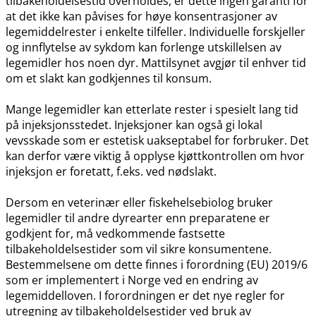
tilbakeholdelsestid overholdes, er dette ingen garanti for
at det ikke kan påvises for høye konsentrasjoner av
legemiddelrester i enkelte tilfeller. Individuelle forskjeller
og innflytelse av sykdom kan forlenge utskillelsen av
legemidler hos noen dyr. Mattilsynet avgjør til enhver tid
om et slakt kan godkjennes til konsum.
Mange legemidler kan etterlate rester i spesielt lang tid
på injeksjonsstedet. Injeksjoner kan også gi lokal
vevsskade som er estetisk uakseptabel for forbruker. Det
kan derfor være viktig å opplyse kjøttkontrollen om hvor
injeksjon er foretatt, f.eks. ved nødslakt.
Dersom en veterinær eller fiskehelsebiolog bruker
legemidler til andre dyrearter enn preparatene er
godkjent for, må vedkommende fastsette
tilbakeholdelsestider som vil sikre konsumentene.
Bestemmelsene om dette finnes i forordning (EU) 2019/6
som er implementert i Norge ved en endring av
legemiddelloven. I forordningen er det nye regler for
utregning av tilbakeholdelsestider ved bruk av