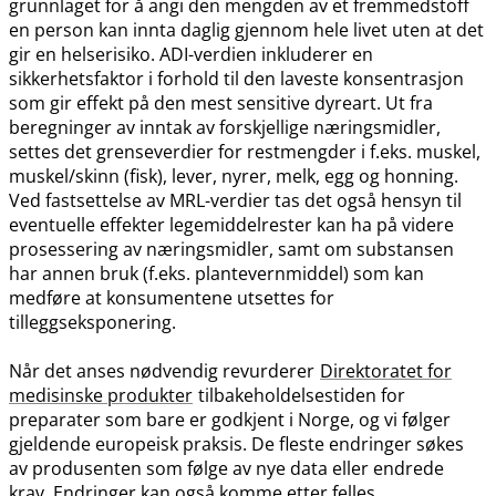
grunnlaget for å angi den mengden av et fremmedstoff
en person kan innta daglig gjennom hele livet uten at det
gir en helserisiko. ADI-verdien inkluderer en
sikkerhetsfaktor i forhold til den laveste konsentrasjon
som gir effekt på den mest sensitive dyreart. Ut fra
beregninger av inntak av forskjellige næringsmidler,
settes det grenseverdier for restmengder i f.eks. muskel,
muskel​/​skinn (fisk), lever, nyrer, melk, egg og honning.
Ved fastsettelse av MRL-verdier tas det også hensyn til
eventuelle effekter legemiddelrester kan ha på videre
prosessering av næringsmidler, samt om substansen
har annen bruk (f.eks. plantevernmiddel) som kan
medføre at konsumentene utsettes for
tilleggseksponering.
Når det anses nødvendig revurderer
Direktoratet for
medisinske produkter
tilbakeholdelsestiden for
preparater som bare er godkjent i Norge, og vi følger
gjeldende europeisk praksis. De fleste endringer søkes
av produsenten som følge av nye data eller endrede
krav. Endringer kan også komme etter felles