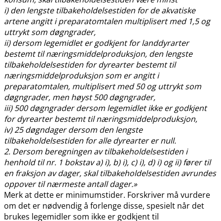
i) den lengste tilbakeholdelsestiden for de akvatiske
artene angitt i preparatomtalen multiplisert med 1,5 og
uttrykt som døgngrader,
ii) dersom legemidlet er godkjent for landdyrarter
bestemt til næringsmiddelproduksjon, den lengste
tilbakeholdelsestiden for dyrearter bestemt til
næringsmiddelproduksjon som er angitt i
preparatomtalen, multiplisert med 50 og uttrykt som
døgngrader, men høyst 500 døgngrader,
iii) 500 døgngrader dersom legemidlet ikke er godkjent
for dyrearter bestemt til næringsmiddelproduksjon,
iv) 25 døgndager dersom den lengste
tilbakeholdelsestiden for alle dyrearter er null.
2. Dersom beregningen av tilbakeholdelsestiden i
henhold til nr. 1 bokstav a) i), b) i), c) i), d) i) og ii) fører til
en fraksjon av dager, skal tilbakeholdelsestiden avrundes
oppover til nærmeste antall dager.»
Merk at dette er minimumstider. Forskriver må vurdere
om det er nødvendig å forlenge disse, spesielt når det
brukes legemidler som ikke er godkjent til