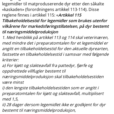
legemidler til matproduserende dyr etter den såkalte
«kaskaden» (forordningens artikkel 113-114). Disse
reglene finnes i artikkel 115: «
Artikkel 115
Tilbakeholdelsestid for legemidler som brukes utenfor
vilkårene for markedsføringstillatelsen, på dyr bestemt
til næringsmiddelproduksjon
1. Med henblikk på artikkel 113 og 114 skal veterinæren,
med mindre det i preparatomtalen for et legemiddel er
angitt en tilbakeholdelsestid for den aktuelle dyrearten,
fastsette en tilbakeholdelsestid i samsvar med følgende
kriterier:
a) For kjøtt og slakteavfall fra pattedyr, fjørfe og
oppdrettede villfugler bestemt til
næringsmiddelproduksjon skal tilbakeholdelsestiden
være minst
i) den lengste tilbakeholdelsestiden som er angitt i
preparatomtalen for kjøtt og slakteavfall, multiplisert
med 1,5,
ii) 28 dager dersom legemidlet ikke er godkjent for dyr
bestemt til næringsmiddelproduksjon,