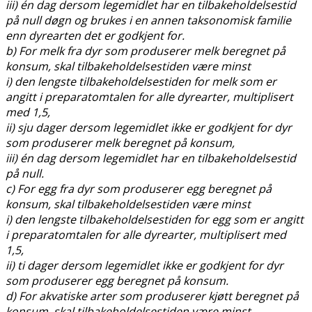
iii) én dag dersom legemidlet har en tilbakeholdelsestid
på null døgn og brukes i en annen taksonomisk familie
enn dyrearten det er godkjent for.
b) For melk fra dyr som produserer melk beregnet på
konsum, skal tilbakeholdelsestiden være minst
i) den lengste tilbakeholdelsestiden for melk som er
angitt i preparatomtalen for alle dyrearter, multiplisert
med 1,5,
ii) sju dager dersom legemidlet ikke er godkjent for dyr
som produserer melk beregnet på konsum,
iii) én dag dersom legemidlet har en tilbakeholdelsestid
på null.
c) For egg fra dyr som produserer egg beregnet på
konsum, skal tilbakeholdelsestiden være minst
i) den lengste tilbakeholdelsestiden for egg som er angitt
i preparatomtalen for alle dyrearter, multiplisert med
1,5,
ii) ti dager dersom legemidlet ikke er godkjent for dyr
som produserer egg beregnet på konsum.
d) For akvatiske arter som produserer kjøtt beregnet på
konsum, skal tilbakeholdelsestiden være minst