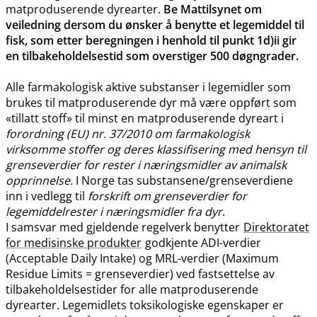
matproduserende dyrearter.
Be Mattilsynet om
veiledning dersom du ønsker å benytte et legemiddel til
fisk, som etter beregningen i henhold til punkt 1d)ii gir
en tilbakeholdelsestid som overstiger 500 døgngrader.
Alle farmakologisk aktive substanser i legemidler som
brukes til matproduserende dyr må være oppført som
«tillatt stoff» til minst en matproduserende dyreart i
forordning (EU) nr. 37/2010 om farmakologisk
virksomme stoffer og deres klassifisering med hensyn til
grenseverdier for rester i næringsmidler av animalsk
opprinnelse.
I Norge tas substansene​/​grenseverdiene
inn i vedlegg til
forskrift om grenseverdier for
legemiddelrester i næringsmidler fra dyr
.
I samsvar med gjeldende regelverk benytter
Direktoratet
for medisinske produkter
godkjente ADI-verdier
(Acceptable Daily Intake) og MRL-verdier (Maximum
Residue Limits = grenseverdier) ved fastsettelse av
tilbakeholdelsestider for alle matproduserende
dyrearter. Legemidlets toksikologiske egenskaper er