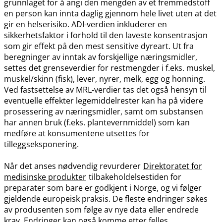
grunnlaget for å angi den mengden av et fremmedstoff
en person kan innta daglig gjennom hele livet uten at det
gir en helserisiko. ADI-verdien inkluderer en
sikkerhetsfaktor i forhold til den laveste konsentrasjon
som gir effekt på den mest sensitive dyreart. Ut fra
beregninger av inntak av forskjellige næringsmidler,
settes det grenseverdier for restmengder i f.eks. muskel,
muskel​/​skinn (fisk), lever, nyrer, melk, egg og honning.
Ved fastsettelse av MRL-verdier tas det også hensyn til
eventuelle effekter legemiddelrester kan ha på videre
prosessering av næringsmidler, samt om substansen
har annen bruk (f.eks. plantevernmiddel) som kan
medføre at konsumentene utsettes for
tilleggseksponering.
Når det anses nødvendig revurderer
Direktoratet for
medisinske produkter
tilbakeholdelsestiden for
preparater som bare er godkjent i Norge, og vi følger
gjeldende europeisk praksis. De fleste endringer søkes
av produsenten som følge av nye data eller endrede
krav. Endringer kan også komme etter felles