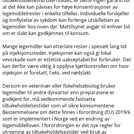
tilbakeholdelsestid overholdes, er dette ingen garanti for
at det ikke kan påvises for høye konsentrasjoner av
legemiddelrester i enkelte tilfeller. Individuelle forskjeller
og innflytelse av sykdom kan forlenge utskillelsen av
legemidler hos noen dyr. Mattilsynet avgjør til enhver tid
om et slakt kan godkjennes til konsum.
Mange legemidler kan etterlate rester i spesielt lang tid
på injeksjonsstedet. Injeksjoner kan også gi lokal
vevsskade som er estetisk uakseptabel for forbruker. Det
kan derfor være viktig å opplyse kjøttkontrollen om hvor
injeksjon er foretatt, f.eks. ved nødslakt.
Dersom en veterinær eller fiskehelsebiolog bruker
legemidler til andre dyrearter enn preparatene er
godkjent for, må vedkommende fastsette
tilbakeholdelsestider som vil sikre konsumentene.
Bestemmelsene om dette finnes i forordning (EU) 2019/6
som er implementert i Norge ved en endring av
legemiddelloven. I forordningen er det nye regler for
utregning av tilbakeholdelsestider ved bruk av