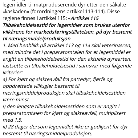
legemidler til matproduserende dyr etter den såkalte
«kaskaden» (forordningens artikkel 113-114). Disse
reglene finnes i artikkel 115: «
Artikkel 115
Tilbakeholdelsestid for legemidler som brukes utenfor
vilkårene for markedsføringstillatelsen, på dyr bestemt
til næringsmiddelproduksjon
1. Med henblikk på artikkel 113 og 114 skal veterinæren,
med mindre det i preparatomtalen for et legemiddel er
angitt en tilbakeholdelsestid for den aktuelle dyrearten,
fastsette en tilbakeholdelsestid i samsvar med følgende
kriterier:
a) For kjøtt og slakteavfall fra pattedyr, fjørfe og
oppdrettede villfugler bestemt til
næringsmiddelproduksjon skal tilbakeholdelsestiden
være minst
i) den lengste tilbakeholdelsestiden som er angitt i
preparatomtalen for kjøtt og slakteavfall, multiplisert
med 1,5,
ii) 28 dager dersom legemidlet ikke er godkjent for dyr
bestemt til næringsmiddelproduksjon,