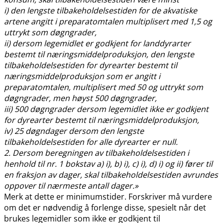
i) den lengste tilbakeholdelsestiden for de akvatiske
artene angitt i preparatomtalen multiplisert med 1,5 og
uttrykt som døgngrader,
ii) dersom legemidlet er godkjent for landdyrarter
bestemt til næringsmiddelproduksjon, den lengste
tilbakeholdelsestiden for dyrearter bestemt til
næringsmiddelproduksjon som er angitt i
preparatomtalen, multiplisert med 50 og uttrykt som
døgngrader, men høyst 500 døgngrader,
iii) 500 døgngrader dersom legemidlet ikke er godkjent
for dyrearter bestemt til næringsmiddelproduksjon,
iv) 25 døgndager dersom den lengste
tilbakeholdelsestiden for alle dyrearter er null.
2. Dersom beregningen av tilbakeholdelsestiden i
henhold til nr. 1 bokstav a) i), b) i), c) i), d) i) og ii) fører til
en fraksjon av dager, skal tilbakeholdelsestiden avrundes
oppover til nærmeste antall dager.»
Merk at dette er minimumstider. Forskriver må vurdere
om det er nødvendig å forlenge disse, spesielt når det
brukes legemidler som ikke er godkjent til