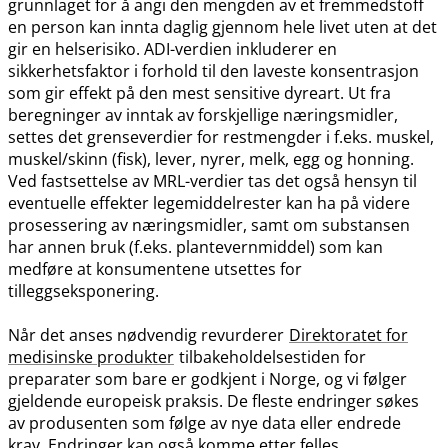
grunnlaget for å angi den mengden av et fremmedstoff
en person kan innta daglig gjennom hele livet uten at det
gir en helserisiko. ADI-verdien inkluderer en
sikkerhetsfaktor i forhold til den laveste konsentrasjon
som gir effekt på den mest sensitive dyreart. Ut fra
beregninger av inntak av forskjellige næringsmidler,
settes det grenseverdier for restmengder i f.eks. muskel,
muskel​/​skinn (fisk), lever, nyrer, melk, egg og honning.
Ved fastsettelse av MRL-verdier tas det også hensyn til
eventuelle effekter legemiddelrester kan ha på videre
prosessering av næringsmidler, samt om substansen
har annen bruk (f.eks. plantevernmiddel) som kan
medføre at konsumentene utsettes for
tilleggseksponering.
Når det anses nødvendig revurderer
Direktoratet for
medisinske produkter
tilbakeholdelsestiden for
preparater som bare er godkjent i Norge, og vi følger
gjeldende europeisk praksis. De fleste endringer søkes
av produsenten som følge av nye data eller endrede
krav. Endringer kan også komme etter felles