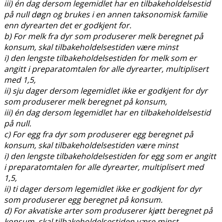
iii) én dag dersom legemidlet har en tilbakeholdelsestid
på null døgn og brukes i en annen taksonomisk familie
enn dyrearten det er godkjent for.
b) For melk fra dyr som produserer melk beregnet på
konsum, skal tilbakeholdelsestiden være minst
i) den lengste tilbakeholdelsestiden for melk som er
angitt i preparatomtalen for alle dyrearter, multiplisert
med 1,5,
ii) sju dager dersom legemidlet ikke er godkjent for dyr
som produserer melk beregnet på konsum,
iii) én dag dersom legemidlet har en tilbakeholdelsestid
på null.
c) For egg fra dyr som produserer egg beregnet på
konsum, skal tilbakeholdelsestiden være minst
i) den lengste tilbakeholdelsestiden for egg som er angitt
i preparatomtalen for alle dyrearter, multiplisert med
1,5,
ii) ti dager dersom legemidlet ikke er godkjent for dyr
som produserer egg beregnet på konsum.
d) For akvatiske arter som produserer kjøtt beregnet på
konsum, skal tilbakeholdelsestiden være minst