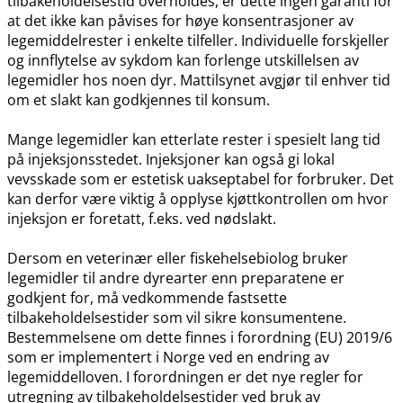
tilbakeholdelsestid overholdes, er dette ingen garanti for
at det ikke kan påvises for høye konsentrasjoner av
legemiddelrester i enkelte tilfeller. Individuelle forskjeller
og innflytelse av sykdom kan forlenge utskillelsen av
legemidler hos noen dyr. Mattilsynet avgjør til enhver tid
om et slakt kan godkjennes til konsum.
Mange legemidler kan etterlate rester i spesielt lang tid
på injeksjonsstedet. Injeksjoner kan også gi lokal
vevsskade som er estetisk uakseptabel for forbruker. Det
kan derfor være viktig å opplyse kjøttkontrollen om hvor
injeksjon er foretatt, f.eks. ved nødslakt.
Dersom en veterinær eller fiskehelsebiolog bruker
legemidler til andre dyrearter enn preparatene er
godkjent for, må vedkommende fastsette
tilbakeholdelsestider som vil sikre konsumentene.
Bestemmelsene om dette finnes i forordning (EU) 2019/6
som er implementert i Norge ved en endring av
legemiddelloven. I forordningen er det nye regler for
utregning av tilbakeholdelsestider ved bruk av