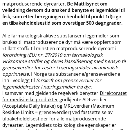
matproduserende dyrearter.
Be Mattilsynet om
veiledning dersom du ønsker å benytte et legemiddel til
fisk, som etter beregningen i henhold til punkt 1d)ii gir
en tilbakeholdelsestid som overstiger 500 døgngrader.
Alle farmakologisk aktive substanser i legemidler som
brukes til matproduserende dyr må være oppført som
«tillatt stoff» til minst en matproduserende dyreart i
forordning (EU) nr. 37/2010 om farmakologisk
virksomme stoffer og deres klassifisering med hensyn til
grenseverdier for rester i næringsmidler av animalsk
opprinnelse.
I Norge tas substansene​/​grenseverdiene
inn i vedlegg til
forskrift om grenseverdier for
legemiddelrester i næringsmidler fra dyr
.
I samsvar med gjeldende regelverk benytter
Direktoratet
for medisinske produkter
godkjente ADI-verdier
(Acceptable Daily Intake) og MRL-verdier (Maximum
Residue Limits = grenseverdier) ved fastsettelse av
tilbakeholdelsestider for alle matproduserende
dyrearter. Legemidlets toksikologiske egenskaper er