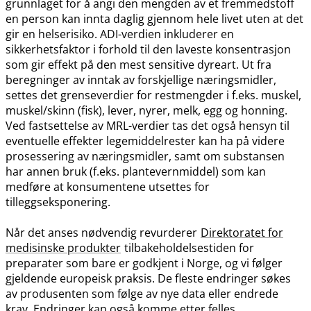
grunnlaget for å angi den mengden av et fremmedstoff
en person kan innta daglig gjennom hele livet uten at det
gir en helserisiko. ADI-verdien inkluderer en
sikkerhetsfaktor i forhold til den laveste konsentrasjon
som gir effekt på den mest sensitive dyreart. Ut fra
beregninger av inntak av forskjellige næringsmidler,
settes det grenseverdier for restmengder i f.eks. muskel,
muskel​/​skinn (fisk), lever, nyrer, melk, egg og honning.
Ved fastsettelse av MRL-verdier tas det også hensyn til
eventuelle effekter legemiddelrester kan ha på videre
prosessering av næringsmidler, samt om substansen
har annen bruk (f.eks. plantevernmiddel) som kan
medføre at konsumentene utsettes for
tilleggseksponering.
Når det anses nødvendig revurderer
Direktoratet for
medisinske produkter
tilbakeholdelsestiden for
preparater som bare er godkjent i Norge, og vi følger
gjeldende europeisk praksis. De fleste endringer søkes
av produsenten som følge av nye data eller endrede
krav. Endringer kan også komme etter felles