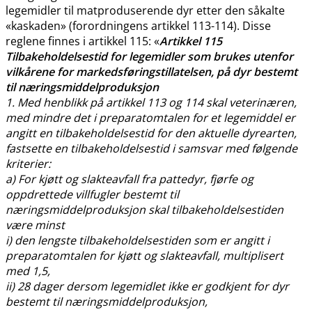
legemidler til matproduserende dyr etter den såkalte
«kaskaden» (forordningens artikkel 113-114). Disse
reglene finnes i artikkel 115: «
Artikkel 115
Tilbakeholdelsestid for legemidler som brukes utenfor
vilkårene for markedsføringstillatelsen, på dyr bestemt
til næringsmiddelproduksjon
1. Med henblikk på artikkel 113 og 114 skal veterinæren,
med mindre det i preparatomtalen for et legemiddel er
angitt en tilbakeholdelsestid for den aktuelle dyrearten,
fastsette en tilbakeholdelsestid i samsvar med følgende
kriterier:
a) For kjøtt og slakteavfall fra pattedyr, fjørfe og
oppdrettede villfugler bestemt til
næringsmiddelproduksjon skal tilbakeholdelsestiden
være minst
i) den lengste tilbakeholdelsestiden som er angitt i
preparatomtalen for kjøtt og slakteavfall, multiplisert
med 1,5,
ii) 28 dager dersom legemidlet ikke er godkjent for dyr
bestemt til næringsmiddelproduksjon,