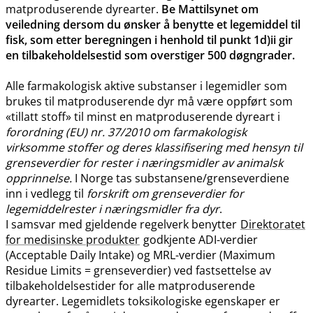
matproduserende dyrearter.
Be Mattilsynet om
veiledning dersom du ønsker å benytte et legemiddel til
fisk, som etter beregningen i henhold til punkt 1d)ii gir
en tilbakeholdelsestid som overstiger 500 døgngrader.
Alle farmakologisk aktive substanser i legemidler som
brukes til matproduserende dyr må være oppført som
«tillatt stoff» til minst en matproduserende dyreart i
forordning (EU) nr. 37/2010 om farmakologisk
virksomme stoffer og deres klassifisering med hensyn til
grenseverdier for rester i næringsmidler av animalsk
opprinnelse.
I Norge tas substansene​/​grenseverdiene
inn i vedlegg til
forskrift om grenseverdier for
legemiddelrester i næringsmidler fra dyr
.
I samsvar med gjeldende regelverk benytter
Direktoratet
for medisinske produkter
godkjente ADI-verdier
(Acceptable Daily Intake) og MRL-verdier (Maximum
Residue Limits = grenseverdier) ved fastsettelse av
tilbakeholdelsestider for alle matproduserende
dyrearter. Legemidlets toksikologiske egenskaper er