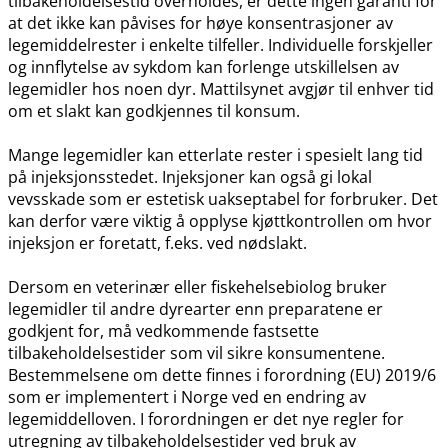
tilbakeholdelsestid overholdes, er dette ingen garanti for
at det ikke kan påvises for høye konsentrasjoner av
legemiddelrester i enkelte tilfeller. Individuelle forskjeller
og innflytelse av sykdom kan forlenge utskillelsen av
legemidler hos noen dyr. Mattilsynet avgjør til enhver tid
om et slakt kan godkjennes til konsum.
Mange legemidler kan etterlate rester i spesielt lang tid
på injeksjonsstedet. Injeksjoner kan også gi lokal
vevsskade som er estetisk uakseptabel for forbruker. Det
kan derfor være viktig å opplyse kjøttkontrollen om hvor
injeksjon er foretatt, f.eks. ved nødslakt.
Dersom en veterinær eller fiskehelsebiolog bruker
legemidler til andre dyrearter enn preparatene er
godkjent for, må vedkommende fastsette
tilbakeholdelsestider som vil sikre konsumentene.
Bestemmelsene om dette finnes i forordning (EU) 2019/6
som er implementert i Norge ved en endring av
legemiddelloven. I forordningen er det nye regler for
utregning av tilbakeholdelsestider ved bruk av