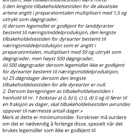
i) den lengste tilbakeholdelsestiden for de akvatiske
artene angitt i preparatomtalen multiplisert med 1,5 og
uttrykt som døgngrader,
ii) dersom legemidlet er godkjent for landdyrarter
bestemt til næringsmiddelproduksjon, den lengste
tilbakeholdelsestiden for dyrearter bestemt til
næringsmiddelproduksjon som er angitt i
preparatomtalen, multiplisert med 50 og uttrykt som
døgngrader, men høyst 500 døgngrader,
iii) 500 døgngrader dersom legemidlet ikke er godkjent
for dyrearter bestemt til næringsmiddelproduksjon,
iv) 25 døgndager dersom den lengste
tilbakeholdelsestiden for alle dyrearter er null.
2. Dersom beregningen av tilbakeholdelsestiden i
henhold til nr. 1 bokstav a) i), b) i), c) i), d) i) og ii) fører til
en fraksjon av dager, skal tilbakeholdelsestiden avrundes
oppover til nærmeste antall dager.»
Merk at dette er minimumstider. Forskriver må vurdere
om det er nødvendig å forlenge disse, spesielt når det
brukes legemidler som ikke er godkjent til