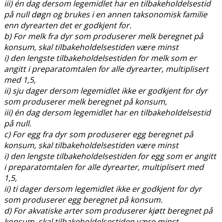
iii) én dag dersom legemidlet har en tilbakeholdelsestid
på null døgn og brukes i en annen taksonomisk familie
enn dyrearten det er godkjent for.
b) For melk fra dyr som produserer melk beregnet på
konsum, skal tilbakeholdelsestiden være minst
i) den lengste tilbakeholdelsestiden for melk som er
angitt i preparatomtalen for alle dyrearter, multiplisert
med 1,5,
ii) sju dager dersom legemidlet ikke er godkjent for dyr
som produserer melk beregnet på konsum,
iii) én dag dersom legemidlet har en tilbakeholdelsestid
på null.
c) For egg fra dyr som produserer egg beregnet på
konsum, skal tilbakeholdelsestiden være minst
i) den lengste tilbakeholdelsestiden for egg som er angitt
i preparatomtalen for alle dyrearter, multiplisert med
1,5,
ii) ti dager dersom legemidlet ikke er godkjent for dyr
som produserer egg beregnet på konsum.
d) For akvatiske arter som produserer kjøtt beregnet på
konsum, skal tilbakeholdelsestiden være minst