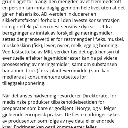
grunnlaget for å angi den mengden av et fremmedstoff
en person kan innta daglig gjennom hele livet uten at det
gir en helserisiko. ADI-verdien inkluderer en
sikkerhetsfaktor i forhold til den laveste konsentrasjon
som gir effekt på den mest sensitive dyreart. Ut fra
beregninger av inntak av forskjellige næringsmidler,
settes det grenseverdier for restmengder i f.eks. muskel,
muskel​/​skinn (fisk), lever, nyrer, melk, egg og honning.
Ved fastsettelse av MRL-verdier tas det også hensyn til
eventuelle effekter legemiddelrester kan ha på videre
prosessering av næringsmidler, samt om substansen
har annen bruk (f.eks. plantevernmiddel) som kan
medføre at konsumentene utsettes for
tilleggseksponering.
Når det anses nødvendig revurderer
Direktoratet for
medisinske produkter
tilbakeholdelsestiden for
preparater som bare er godkjent i Norge, og vi følger
gjeldende europeisk praksis. De fleste endringer søkes
av produsenten som følge av nye data eller endrede
krav. Endringer kan også komme etter felles