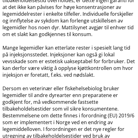
tilbakeholdelsestid overholdes, er dette ingen garanti for
at det ikke kan påvises for høye konsentrasjoner av
legemiddelrester i enkelte tilfeller. Individuelle forskjeller
og innflytelse av sykdom kan forlenge utskillelsen av
legemidler hos noen dyr. Mattilsynet avgjør til enhver tid
om et slakt kan godkjennes til konsum.
Mange legemidler kan etterlate rester i spesielt lang tid
på injeksjonsstedet. Injeksjoner kan også gi lokal
vevsskade som er estetisk uakseptabel for forbruker. Det
kan derfor være viktig å opplyse kjøttkontrollen om hvor
injeksjon er foretatt, f.eks. ved nødslakt.
Dersom en veterinær eller fiskehelsebiolog bruker
legemidler til andre dyrearter enn preparatene er
godkjent for, må vedkommende fastsette
tilbakeholdelsestider som vil sikre konsumentene.
Bestemmelsene om dette finnes i forordning (EU) 2019/6
som er implementert i Norge ved en endring av
legemiddelloven. I forordningen er det nye regler for
utregning av tilbakeholdelsestider ved bruk av