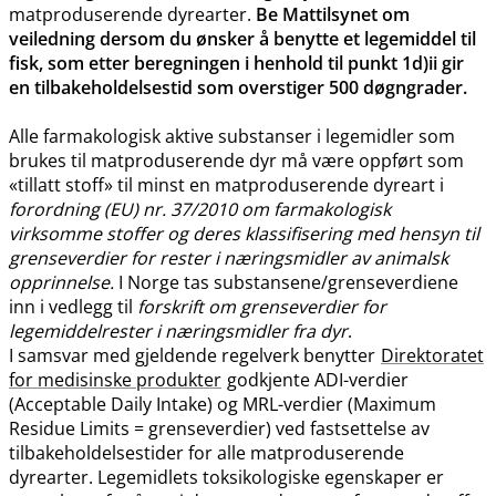
matproduserende dyrearter.
Be Mattilsynet om
veiledning dersom du ønsker å benytte et legemiddel til
fisk, som etter beregningen i henhold til punkt 1d)ii gir
en tilbakeholdelsestid som overstiger 500 døgngrader.
Alle farmakologisk aktive substanser i legemidler som
brukes til matproduserende dyr må være oppført som
«tillatt stoff» til minst en matproduserende dyreart i
forordning (EU) nr. 37/2010 om farmakologisk
virksomme stoffer og deres klassifisering med hensyn til
grenseverdier for rester i næringsmidler av animalsk
opprinnelse.
I Norge tas substansene​/​grenseverdiene
inn i vedlegg til
forskrift om grenseverdier for
legemiddelrester i næringsmidler fra dyr
.
I samsvar med gjeldende regelverk benytter
Direktoratet
for medisinske produkter
godkjente ADI-verdier
(Acceptable Daily Intake) og MRL-verdier (Maximum
Residue Limits = grenseverdier) ved fastsettelse av
tilbakeholdelsestider for alle matproduserende
dyrearter. Legemidlets toksikologiske egenskaper er