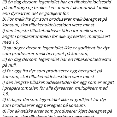
iii) én dag dersom legemidlet har en tilbakeholdelsestid
på null døgn og brukes i en annen taksonomisk familie
enn dyrearten det er godkjent for.
b) For melk fra dyr som produserer melk beregnet på
konsum, skal tilbakeholdelsestiden være minst
i) den lengste tilbakeholdelsestiden for melk som er
angitt i preparatomtalen for alle dyrearter, multiplisert
med 1,5,
ii) sju dager dersom legemidlet ikke er godkjent for dyr
som produserer melk beregnet på konsum,
iii) én dag dersom legemidlet har en tilbakeholdelsestid
på null.
c) For egg fra dyr som produserer egg beregnet på
konsum, skal tilbakeholdelsestiden være minst
i) den lengste tilbakeholdelsestiden for egg som er angitt
i preparatomtalen for alle dyrearter, multiplisert med
1,5,
ii) ti dager dersom legemidlet ikke er godkjent for dyr
som produserer egg beregnet på konsum.
d) For akvatiske arter som produserer kjøtt beregnet på
konsum, skal tilbakeholdelsestiden være minst