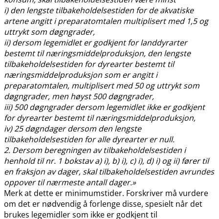
i) den lengste tilbakeholdelsestiden for de akvatiske
artene angitt i preparatomtalen multiplisert med 1,5 og
uttrykt som døgngrader,
ii) dersom legemidlet er godkjent for landdyrarter
bestemt til næringsmiddelproduksjon, den lengste
tilbakeholdelsestiden for dyrearter bestemt til
næringsmiddelproduksjon som er angitt i
preparatomtalen, multiplisert med 50 og uttrykt som
døgngrader, men høyst 500 døgngrader,
iii) 500 døgngrader dersom legemidlet ikke er godkjent
for dyrearter bestemt til næringsmiddelproduksjon,
iv) 25 døgndager dersom den lengste
tilbakeholdelsestiden for alle dyrearter er null.
2. Dersom beregningen av tilbakeholdelsestiden i
henhold til nr. 1 bokstav a) i), b) i), c) i), d) i) og ii) fører til
en fraksjon av dager, skal tilbakeholdelsestiden avrundes
oppover til nærmeste antall dager.»
Merk at dette er minimumstider. Forskriver må vurdere
om det er nødvendig å forlenge disse, spesielt når det
brukes legemidler som ikke er godkjent til