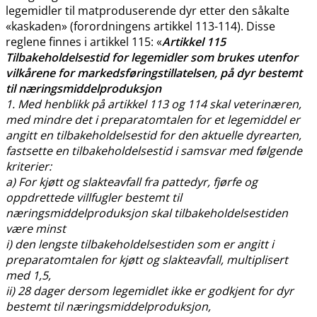
legemidler til matproduserende dyr etter den såkalte
«kaskaden» (forordningens artikkel 113-114). Disse
reglene finnes i artikkel 115: «
Artikkel 115
Tilbakeholdelsestid for legemidler som brukes utenfor
vilkårene for markedsføringstillatelsen, på dyr bestemt
til næringsmiddelproduksjon
1. Med henblikk på artikkel 113 og 114 skal veterinæren,
med mindre det i preparatomtalen for et legemiddel er
angitt en tilbakeholdelsestid for den aktuelle dyrearten,
fastsette en tilbakeholdelsestid i samsvar med følgende
kriterier:
a) For kjøtt og slakteavfall fra pattedyr, fjørfe og
oppdrettede villfugler bestemt til
næringsmiddelproduksjon skal tilbakeholdelsestiden
være minst
i) den lengste tilbakeholdelsestiden som er angitt i
preparatomtalen for kjøtt og slakteavfall, multiplisert
med 1,5,
ii) 28 dager dersom legemidlet ikke er godkjent for dyr
bestemt til næringsmiddelproduksjon,