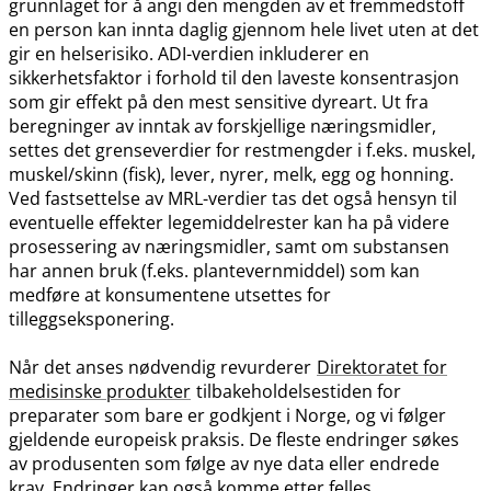
grunnlaget for å angi den mengden av et fremmedstoff
en person kan innta daglig gjennom hele livet uten at det
gir en helserisiko. ADI-verdien inkluderer en
sikkerhetsfaktor i forhold til den laveste konsentrasjon
som gir effekt på den mest sensitive dyreart. Ut fra
beregninger av inntak av forskjellige næringsmidler,
settes det grenseverdier for restmengder i f.eks. muskel,
muskel​/​skinn (fisk), lever, nyrer, melk, egg og honning.
Ved fastsettelse av MRL-verdier tas det også hensyn til
eventuelle effekter legemiddelrester kan ha på videre
prosessering av næringsmidler, samt om substansen
har annen bruk (f.eks. plantevernmiddel) som kan
medføre at konsumentene utsettes for
tilleggseksponering.
Når det anses nødvendig revurderer
Direktoratet for
medisinske produkter
tilbakeholdelsestiden for
preparater som bare er godkjent i Norge, og vi følger
gjeldende europeisk praksis. De fleste endringer søkes
av produsenten som følge av nye data eller endrede
krav. Endringer kan også komme etter felles