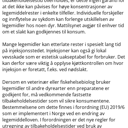
tilbakeholdelsestid overholdes, er dette ingen garanti for
at det ikke kan påvises for høye konsentrasjoner av
legemiddelrester i enkelte tilfeller. Individuelle forskjeller
og innflytelse av sykdom kan forlenge utskillelsen av
legemidler hos noen dyr. Mattilsynet avgjør til enhver tid
om et slakt kan godkjennes til konsum.
Mange legemidler kan etterlate rester i spesielt lang tid
på injeksjonsstedet. Injeksjoner kan også gi lokal
vevsskade som er estetisk uakseptabel for forbruker. Det
kan derfor være viktig å opplyse kjøttkontrollen om hvor
injeksjon er foretatt, f.eks. ved nødslakt.
Dersom en veterinær eller fiskehelsebiolog bruker
legemidler til andre dyrearter enn preparatene er
godkjent for, må vedkommende fastsette
tilbakeholdelsestider som vil sikre konsumentene.
Bestemmelsene om dette finnes i forordning (EU) 2019/6
som er implementert i Norge ved en endring av
legemiddelloven. I forordningen er det nye regler for
utregning av tilbakeholdelsestider ved bruk av