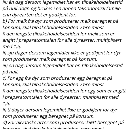
iii) én dag dersom legemidlet har en tilbakeholdelsestid
på null døgn og brukes i en annen taksonomisk familie
enn dyrearten det er godkjent for.
b) For melk fra dyr som produserer melk beregnet på
konsum, skal tilbakeholdelsestiden være minst
i) den lengste tilbakeholdelsestiden for melk som er
angitt i preparatomtalen for alle dyrearter, multiplisert
med 1,5,
ii) sju dager dersom legemidlet ikke er godkjent for dyr
som produserer melk beregnet på konsum,
iii) én dag dersom legemidlet har en tilbakeholdelsestid
på null.
c) For egg fra dyr som produserer egg beregnet på
konsum, skal tilbakeholdelsestiden være minst
i) den lengste tilbakeholdelsestiden for egg som er angitt
i preparatomtalen for alle dyrearter, multiplisert med
1,5,
ii) ti dager dersom legemidlet ikke er godkjent for dyr
som produserer egg beregnet på konsum.
d) For akvatiske arter som produserer kjøtt beregnet på
konsum, skal tilbakeholdelsestiden være minst