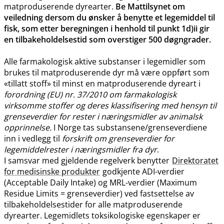
matproduserende dyrearter.
Be Mattilsynet om
veiledning dersom du ønsker å benytte et legemiddel til
fisk, som etter beregningen i henhold til punkt 1d)ii gir
en tilbakeholdelsestid som overstiger 500 døgngrader.
Alle farmakologisk aktive substanser i legemidler som
brukes til matproduserende dyr må være oppført som
«tillatt stoff» til minst en matproduserende dyreart i
forordning (EU) nr. 37/2010 om farmakologisk
virksomme stoffer og deres klassifisering med hensyn til
grenseverdier for rester i næringsmidler av animalsk
opprinnelse.
I Norge tas substansene​/​grenseverdiene
inn i vedlegg til
forskrift om grenseverdier for
legemiddelrester i næringsmidler fra dyr
.
I samsvar med gjeldende regelverk benytter
Direktoratet
for medisinske produkter
godkjente ADI-verdier
(Acceptable Daily Intake) og MRL-verdier (Maximum
Residue Limits = grenseverdier) ved fastsettelse av
tilbakeholdelsestider for alle matproduserende
dyrearter. Legemidlets toksikologiske egenskaper er