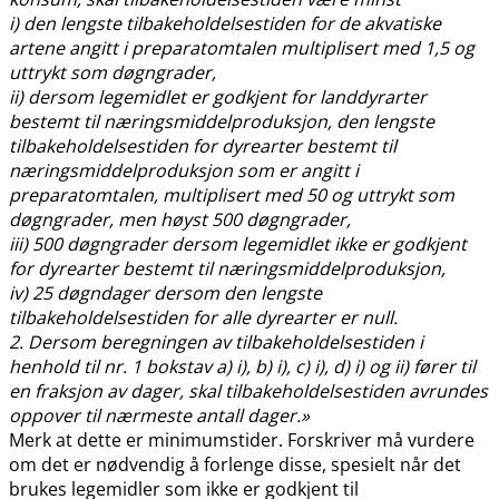
i) den lengste tilbakeholdelsestiden for de akvatiske
artene angitt i preparatomtalen multiplisert med 1,5 og
uttrykt som døgngrader,
ii) dersom legemidlet er godkjent for landdyrarter
bestemt til næringsmiddelproduksjon, den lengste
tilbakeholdelsestiden for dyrearter bestemt til
næringsmiddelproduksjon som er angitt i
preparatomtalen, multiplisert med 50 og uttrykt som
døgngrader, men høyst 500 døgngrader,
iii) 500 døgngrader dersom legemidlet ikke er godkjent
for dyrearter bestemt til næringsmiddelproduksjon,
iv) 25 døgndager dersom den lengste
tilbakeholdelsestiden for alle dyrearter er null.
2. Dersom beregningen av tilbakeholdelsestiden i
henhold til nr. 1 bokstav a) i), b) i), c) i), d) i) og ii) fører til
en fraksjon av dager, skal tilbakeholdelsestiden avrundes
oppover til nærmeste antall dager.»
Merk at dette er minimumstider. Forskriver må vurdere
om det er nødvendig å forlenge disse, spesielt når det
brukes legemidler som ikke er godkjent til