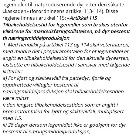
legemidler til matproduserende dyr etter den såkalte
«kaskaden» (forordningens artikkel 113-114). Disse
reglene finnes i artikkel 115: «
Artikkel 115
Tilbakeholdelsestid for legemidler som brukes utenfor
vilkårene for markedsføringstillatelsen, på dyr bestemt
til næringsmiddelproduksjon
1. Med henblikk på artikkel 113 og 114 skal veterinæren,
med mindre det i preparatomtalen for et legemiddel er
angitt en tilbakeholdelsestid for den aktuelle dyrearten,
fastsette en tilbakeholdelsestid i samsvar med følgende
kriterier:
a) For kjøtt og slakteavfall fra pattedyr, fjørfe og
oppdrettede villfugler bestemt til
næringsmiddelproduksjon skal tilbakeholdelsestiden
være minst
i) den lengste tilbakeholdelsestiden som er angitt i
preparatomtalen for kjøtt og slakteavfall, multiplisert
med 1,5,
ii) 28 dager dersom legemidlet ikke er godkjent for dyr
bestemt til næringsmiddelproduksjon,