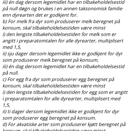
iii) én dag dersom legemidlet har en tilbakeholdelsestid
på null døgn og brukes i en annen taksonomisk familie
enn dyrearten det er godkjent for.
b) For melk fra dyr som produserer melk beregnet på
konsum, skal tilbakeholdelsestiden være minst
i) den lengste tilbakeholdelsestiden for melk som er
angitt i preparatomtalen for alle dyrearter, multiplisert
med 1,5,
ii) sju dager dersom legemidlet ikke er godkjent for dyr
som produserer melk beregnet på konsum,
iii) én dag dersom legemidlet har en tilbakeholdelsestid
på null.
c) For egg fra dyr som produserer egg beregnet på
konsum, skal tilbakeholdelsestiden være minst
i) den lengste tilbakeholdelsestiden for egg som er angitt
i preparatomtalen for alle dyrearter, multiplisert med
1,5,
ii) ti dager dersom legemidlet ikke er godkjent for dyr
som produserer egg beregnet på konsum.
d) For akvatiske arter som produserer kjøtt beregnet på
konsum, skal tilbakeholdelsestiden være minst