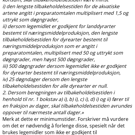
i) den lengste tilbakeholdelsestiden for de akvatiske
artene angitt i preparatomtalen multiplisert med 1,5 og
uttrykt som døgngrader,
ii) dersom legemidlet er godkjent for landdyrarter
bestemt til næringsmiddelproduksjon, den lengste
tilbakeholdelsestiden for dyrearter bestemt til
næringsmiddelproduksjon som er angitt i
preparatomtalen, multiplisert med 50 og uttrykt som
døgngrader, men høyst 500 døgngrader,
iii) 500 døgngrader dersom legemidlet ikke er godkjent
for dyrearter bestemt til næringsmiddelproduksjon,
iv) 25 døgndager dersom den lengste
tilbakeholdelsestiden for alle dyrearter er null.
2. Dersom beregningen av tilbakeholdelsestiden i
henhold til nr. 1 bokstav a) i), b) i), c) i), d) i) og ii) fører til
en fraksjon av dager, skal tilbakeholdelsestiden avrundes
oppover til nærmeste antall dager.»
Merk at dette er minimumstider. Forskriver må vurdere
om det er nødvendig å forlenge disse, spesielt når det
brukes legemidler som ikke er godkjent til