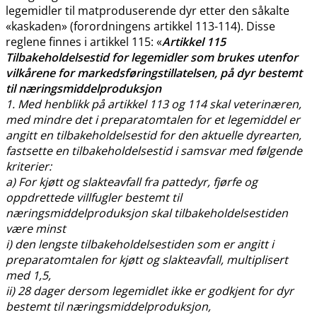
legemidler til matproduserende dyr etter den såkalte
«kaskaden» (forordningens artikkel 113-114). Disse
reglene finnes i artikkel 115: «
Artikkel 115
Tilbakeholdelsestid for legemidler som brukes utenfor
vilkårene for markedsføringstillatelsen, på dyr bestemt
til næringsmiddelproduksjon
1. Med henblikk på artikkel 113 og 114 skal veterinæren,
med mindre det i preparatomtalen for et legemiddel er
angitt en tilbakeholdelsestid for den aktuelle dyrearten,
fastsette en tilbakeholdelsestid i samsvar med følgende
kriterier:
a) For kjøtt og slakteavfall fra pattedyr, fjørfe og
oppdrettede villfugler bestemt til
næringsmiddelproduksjon skal tilbakeholdelsestiden
være minst
i) den lengste tilbakeholdelsestiden som er angitt i
preparatomtalen for kjøtt og slakteavfall, multiplisert
med 1,5,
ii) 28 dager dersom legemidlet ikke er godkjent for dyr
bestemt til næringsmiddelproduksjon,