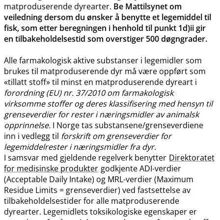
matproduserende dyrearter.
Be Mattilsynet om
veiledning dersom du ønsker å benytte et legemiddel til
fisk, som etter beregningen i henhold til punkt 1d)ii gir
en tilbakeholdelsestid som overstiger 500 døgngrader.
Alle farmakologisk aktive substanser i legemidler som
brukes til matproduserende dyr må være oppført som
«tillatt stoff» til minst en matproduserende dyreart i
forordning (EU) nr. 37/2010 om farmakologisk
virksomme stoffer og deres klassifisering med hensyn til
grenseverdier for rester i næringsmidler av animalsk
opprinnelse.
I Norge tas substansene​/​grenseverdiene
inn i vedlegg til
forskrift om grenseverdier for
legemiddelrester i næringsmidler fra dyr
.
I samsvar med gjeldende regelverk benytter
Direktoratet
for medisinske produkter
godkjente ADI-verdier
(Acceptable Daily Intake) og MRL-verdier (Maximum
Residue Limits = grenseverdier) ved fastsettelse av
tilbakeholdelsestider for alle matproduserende
dyrearter. Legemidlets toksikologiske egenskaper er