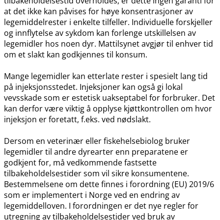
tilbakeholdelsestid overholdes, er dette ingen garanti for
at det ikke kan påvises for høye konsentrasjoner av
legemiddelrester i enkelte tilfeller. Individuelle forskjeller
og innflytelse av sykdom kan forlenge utskillelsen av
legemidler hos noen dyr. Mattilsynet avgjør til enhver tid
om et slakt kan godkjennes til konsum.
Mange legemidler kan etterlate rester i spesielt lang tid
på injeksjonsstedet. Injeksjoner kan også gi lokal
vevsskade som er estetisk uakseptabel for forbruker. Det
kan derfor være viktig å opplyse kjøttkontrollen om hvor
injeksjon er foretatt, f.eks. ved nødslakt.
Dersom en veterinær eller fiskehelsebiolog bruker
legemidler til andre dyrearter enn preparatene er
godkjent for, må vedkommende fastsette
tilbakeholdelsestider som vil sikre konsumentene.
Bestemmelsene om dette finnes i forordning (EU) 2019/6
som er implementert i Norge ved en endring av
legemiddelloven. I forordningen er det nye regler for
utregning av tilbakeholdelsestider ved bruk av