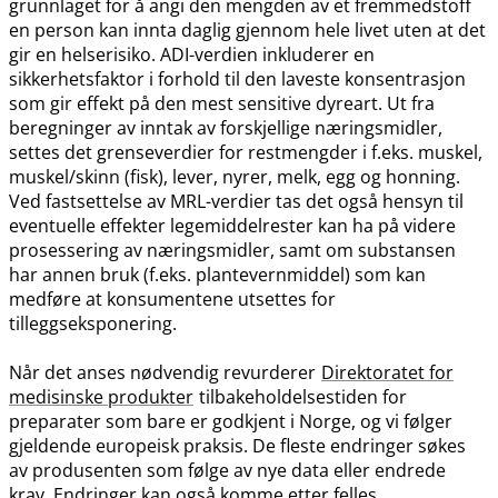
grunnlaget for å angi den mengden av et fremmedstoff
en person kan innta daglig gjennom hele livet uten at det
gir en helserisiko. ADI-verdien inkluderer en
sikkerhetsfaktor i forhold til den laveste konsentrasjon
som gir effekt på den mest sensitive dyreart. Ut fra
beregninger av inntak av forskjellige næringsmidler,
settes det grenseverdier for restmengder i f.eks. muskel,
muskel​/​skinn (fisk), lever, nyrer, melk, egg og honning.
Ved fastsettelse av MRL-verdier tas det også hensyn til
eventuelle effekter legemiddelrester kan ha på videre
prosessering av næringsmidler, samt om substansen
har annen bruk (f.eks. plantevernmiddel) som kan
medføre at konsumentene utsettes for
tilleggseksponering.
Når det anses nødvendig revurderer
Direktoratet for
medisinske produkter
tilbakeholdelsestiden for
preparater som bare er godkjent i Norge, og vi følger
gjeldende europeisk praksis. De fleste endringer søkes
av produsenten som følge av nye data eller endrede
krav. Endringer kan også komme etter felles