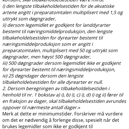
i) den lengste tilbakeholdelsestiden for de akvatiske
artene angitt i preparatomtalen multiplisert med 1,5 og
uttrykt som døgngrader,
ii) dersom legemidlet er godkjent for landdyrarter
bestemt til næringsmiddelproduksjon, den lengste
tilbakeholdelsestiden for dyrearter bestemt til
næringsmiddelproduksjon som er angitt i
preparatomtalen, multiplisert med 50 og uttrykt som
døgngrader, men høyst 500 døgngrader,
iii) 500 døgngrader dersom legemidlet ikke er godkjent
for dyrearter bestemt til næringsmiddelproduksjon,
iv) 25 døgndager dersom den lengste
tilbakeholdelsestiden for alle dyrearter er null.
2. Dersom beregningen av tilbakeholdelsestiden i
henhold til nr. 1 bokstav a) i), b) i), c) i), d) i) og ii) fører til
en fraksjon av dager, skal tilbakeholdelsestiden avrundes
oppover til nærmeste antall dager.»
Merk at dette er minimumstider. Forskriver må vurdere
om det er nødvendig å forlenge disse, spesielt når det
brukes legemidler som ikke er godkjent til