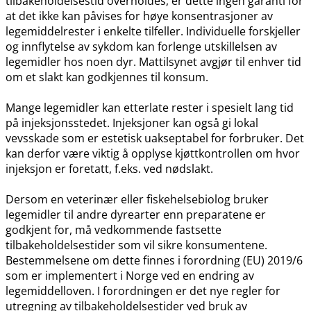
tilbakeholdelsestid overholdes, er dette ingen garanti for
at det ikke kan påvises for høye konsentrasjoner av
legemiddelrester i enkelte tilfeller. Individuelle forskjeller
og innflytelse av sykdom kan forlenge utskillelsen av
legemidler hos noen dyr. Mattilsynet avgjør til enhver tid
om et slakt kan godkjennes til konsum.
Mange legemidler kan etterlate rester i spesielt lang tid
på injeksjonsstedet. Injeksjoner kan også gi lokal
vevsskade som er estetisk uakseptabel for forbruker. Det
kan derfor være viktig å opplyse kjøttkontrollen om hvor
injeksjon er foretatt, f.eks. ved nødslakt.
Dersom en veterinær eller fiskehelsebiolog bruker
legemidler til andre dyrearter enn preparatene er
godkjent for, må vedkommende fastsette
tilbakeholdelsestider som vil sikre konsumentene.
Bestemmelsene om dette finnes i forordning (EU) 2019/6
som er implementert i Norge ved en endring av
legemiddelloven. I forordningen er det nye regler for
utregning av tilbakeholdelsestider ved bruk av