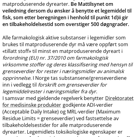
matproduserende dyrearter.
Be Mattilsynet om
veiledning dersom du ønsker å benytte et legemiddel til
fisk, som etter beregningen i henhold til punkt 1d)ii gir
en tilbakeholdelsestid som overstiger 500 døgngrader.
Alle farmakologisk aktive substanser i legemidler som
brukes til matproduserende dyr må være oppført som
«tillatt stoff» til minst en matproduserende dyreart i
forordning (EU) nr. 37/2010 om farmakologisk
virksomme stoffer og deres klassifisering med hensyn til
grenseverdier for rester i næringsmidler av animalsk
opprinnelse.
I Norge tas substansene​/​grenseverdiene
inn i vedlegg til
forskrift om grenseverdier for
legemiddelrester i næringsmidler fra dyr
.
I samsvar med gjeldende regelverk benytter
Direktoratet
for medisinske produkter
godkjente ADI-verdier
(Acceptable Daily Intake) og MRL-verdier (Maximum
Residue Limits = grenseverdier) ved fastsettelse av
tilbakeholdelsestider for alle matproduserende
dyrearter. Legemidlets toksikologiske egenskaper er