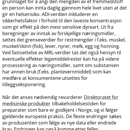
grunnlaget for å angi den mengden av et fremmedstoff
en person kan innta daglig gjennom hele livet uten at det
gir en helserisiko. ADI-verdien inkluderer en
sikkerhetsfaktor i forhold til den laveste konsentrasjon
som gir effekt på den mest sensitive dyreart. Ut fra
beregninger av inntak av forskjellige næringsmidler,
settes det grenseverdier for restmengder i f.eks. muskel,
muskel​/​skinn (fisk), lever, nyrer, melk, egg og honning.
Ved fastsettelse av MRL-verdier tas det også hensyn til
eventuelle effekter legemiddelrester kan ha på videre
prosessering av næringsmidler, samt om substansen
har annen bruk (f.eks. plantevernmiddel) som kan
medføre at konsumentene utsettes for
tilleggseksponering.
Når det anses nødvendig revurderer
Direktoratet for
medisinske produkter
tilbakeholdelsestiden for
preparater som bare er godkjent i Norge, og vi følger
gjeldende europeisk praksis. De fleste endringer søkes
av produsenten som følge av nye data eller endrede
krav. Endringer kan også komme etter felles