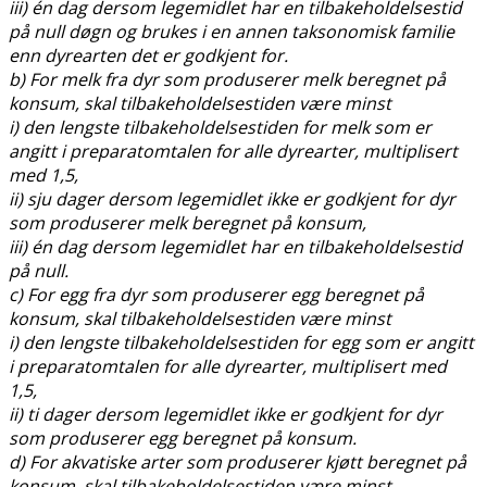
iii) én dag dersom legemidlet har en tilbakeholdelsestid
på null døgn og brukes i en annen taksonomisk familie
enn dyrearten det er godkjent for.
b) For melk fra dyr som produserer melk beregnet på
konsum, skal tilbakeholdelsestiden være minst
i) den lengste tilbakeholdelsestiden for melk som er
angitt i preparatomtalen for alle dyrearter, multiplisert
med 1,5,
ii) sju dager dersom legemidlet ikke er godkjent for dyr
som produserer melk beregnet på konsum,
iii) én dag dersom legemidlet har en tilbakeholdelsestid
på null.
c) For egg fra dyr som produserer egg beregnet på
konsum, skal tilbakeholdelsestiden være minst
i) den lengste tilbakeholdelsestiden for egg som er angitt
i preparatomtalen for alle dyrearter, multiplisert med
1,5,
ii) ti dager dersom legemidlet ikke er godkjent for dyr
som produserer egg beregnet på konsum.
d) For akvatiske arter som produserer kjøtt beregnet på
konsum, skal tilbakeholdelsestiden være minst