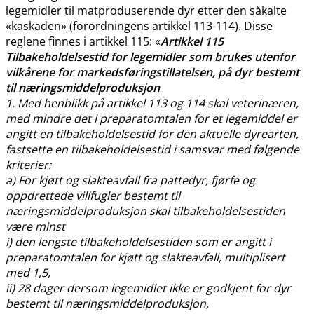
legemidler til matproduserende dyr etter den såkalte
«kaskaden» (forordningens artikkel 113-114). Disse
reglene finnes i artikkel 115: «
Artikkel 115
Tilbakeholdelsestid for legemidler som brukes utenfor
vilkårene for markedsføringstillatelsen, på dyr bestemt
til næringsmiddelproduksjon
1. Med henblikk på artikkel 113 og 114 skal veterinæren,
med mindre det i preparatomtalen for et legemiddel er
angitt en tilbakeholdelsestid for den aktuelle dyrearten,
fastsette en tilbakeholdelsestid i samsvar med følgende
kriterier:
a) For kjøtt og slakteavfall fra pattedyr, fjørfe og
oppdrettede villfugler bestemt til
næringsmiddelproduksjon skal tilbakeholdelsestiden
være minst
i) den lengste tilbakeholdelsestiden som er angitt i
preparatomtalen for kjøtt og slakteavfall, multiplisert
med 1,5,
ii) 28 dager dersom legemidlet ikke er godkjent for dyr
bestemt til næringsmiddelproduksjon,