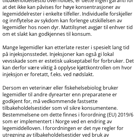
tilbakeholdelsestid overholdes, er dette ingen garanti for
at det ikke kan påvises for høye konsentrasjoner av
legemiddelrester i enkelte tilfeller. Individuelle forskjeller
og innflytelse av sykdom kan forlenge utskillelsen av
legemidler hos noen dyr. Mattilsynet avgjør til enhver tid
om et slakt kan godkjennes til konsum.
Mange legemidler kan etterlate rester i spesielt lang tid
på injeksjonsstedet. Injeksjoner kan også gi lokal
vevsskade som er estetisk uakseptabel for forbruker. Det
kan derfor være viktig å opplyse kjøttkontrollen om hvor
injeksjon er foretatt, f.eks. ved nødslakt.
Dersom en veterinær eller fiskehelsebiolog bruker
legemidler til andre dyrearter enn preparatene er
godkjent for, må vedkommende fastsette
tilbakeholdelsestider som vil sikre konsumentene.
Bestemmelsene om dette finnes i forordning (EU) 2019/6
som er implementert i Norge ved en endring av
legemiddelloven. I forordningen er det nye regler for
utregning av tilbakeholdelsestider ved bruk av