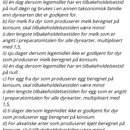
iii) én dag dersom legemidlet har en tilbakeholdelsestid
på null døgn og brukes i en annen taksonomisk familie
enn dyrearten det er godkjent for.
b) For melk fra dyr som produserer melk beregnet på
konsum, skal tilbakeholdelsestiden være minst
i) den lengste tilbakeholdelsestiden for melk som er
angitt i preparatomtalen for alle dyrearter, multiplisert
med 1,5,
ii) sju dager dersom legemidlet ikke er godkjent for dyr
som produserer melk beregnet på konsum,
iii) én dag dersom legemidlet har en tilbakeholdelsestid
på null.
c) For egg fra dyr som produserer egg beregnet på
konsum, skal tilbakeholdelsestiden være minst
i) den lengste tilbakeholdelsestiden for egg som er angitt
i preparatomtalen for alle dyrearter, multiplisert med
1,5,
ii) ti dager dersom legemidlet ikke er godkjent for dyr
som produserer egg beregnet på konsum.
d) For akvatiske arter som produserer kjøtt beregnet på
konsum, skal tilbakeholdelsestiden være minst