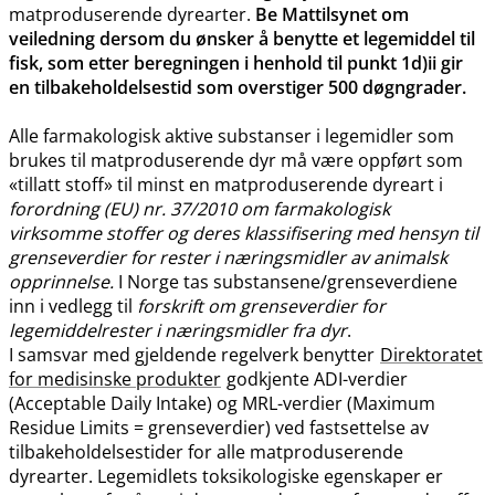
matproduserende dyrearter.
Be Mattilsynet om
veiledning dersom du ønsker å benytte et legemiddel til
fisk, som etter beregningen i henhold til punkt 1d)ii gir
en tilbakeholdelsestid som overstiger 500 døgngrader.
Alle farmakologisk aktive substanser i legemidler som
brukes til matproduserende dyr må være oppført som
«tillatt stoff» til minst en matproduserende dyreart i
forordning (EU) nr. 37/2010 om farmakologisk
virksomme stoffer og deres klassifisering med hensyn til
grenseverdier for rester i næringsmidler av animalsk
opprinnelse.
I Norge tas substansene​/​grenseverdiene
inn i vedlegg til
forskrift om grenseverdier for
legemiddelrester i næringsmidler fra dyr
.
I samsvar med gjeldende regelverk benytter
Direktoratet
for medisinske produkter
godkjente ADI-verdier
(Acceptable Daily Intake) og MRL-verdier (Maximum
Residue Limits = grenseverdier) ved fastsettelse av
tilbakeholdelsestider for alle matproduserende
dyrearter. Legemidlets toksikologiske egenskaper er