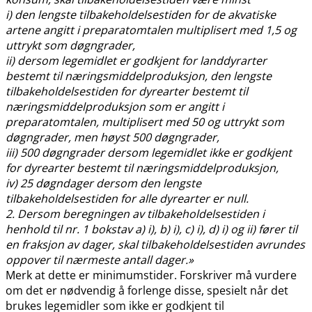
i) den lengste tilbakeholdelsestiden for de akvatiske
artene angitt i preparatomtalen multiplisert med 1,5 og
uttrykt som døgngrader,
ii) dersom legemidlet er godkjent for landdyrarter
bestemt til næringsmiddelproduksjon, den lengste
tilbakeholdelsestiden for dyrearter bestemt til
næringsmiddelproduksjon som er angitt i
preparatomtalen, multiplisert med 50 og uttrykt som
døgngrader, men høyst 500 døgngrader,
iii) 500 døgngrader dersom legemidlet ikke er godkjent
for dyrearter bestemt til næringsmiddelproduksjon,
iv) 25 døgndager dersom den lengste
tilbakeholdelsestiden for alle dyrearter er null.
2. Dersom beregningen av tilbakeholdelsestiden i
henhold til nr. 1 bokstav a) i), b) i), c) i), d) i) og ii) fører til
en fraksjon av dager, skal tilbakeholdelsestiden avrundes
oppover til nærmeste antall dager.»
Merk at dette er minimumstider. Forskriver må vurdere
om det er nødvendig å forlenge disse, spesielt når det
brukes legemidler som ikke er godkjent til