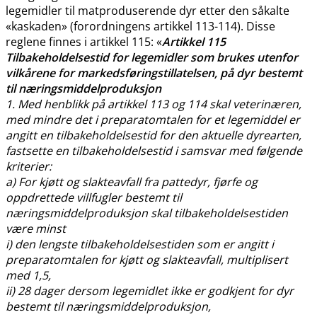
legemidler til matproduserende dyr etter den såkalte
«kaskaden» (forordningens artikkel 113-114). Disse
reglene finnes i artikkel 115: «
Artikkel 115
Tilbakeholdelsestid for legemidler som brukes utenfor
vilkårene for markedsføringstillatelsen, på dyr bestemt
til næringsmiddelproduksjon
1. Med henblikk på artikkel 113 og 114 skal veterinæren,
med mindre det i preparatomtalen for et legemiddel er
angitt en tilbakeholdelsestid for den aktuelle dyrearten,
fastsette en tilbakeholdelsestid i samsvar med følgende
kriterier:
a) For kjøtt og slakteavfall fra pattedyr, fjørfe og
oppdrettede villfugler bestemt til
næringsmiddelproduksjon skal tilbakeholdelsestiden
være minst
i) den lengste tilbakeholdelsestiden som er angitt i
preparatomtalen for kjøtt og slakteavfall, multiplisert
med 1,5,
ii) 28 dager dersom legemidlet ikke er godkjent for dyr
bestemt til næringsmiddelproduksjon,