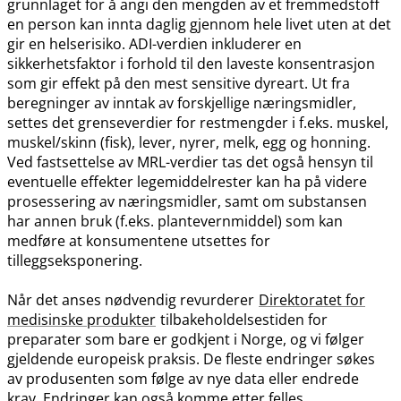
grunnlaget for å angi den mengden av et fremmedstoff
en person kan innta daglig gjennom hele livet uten at det
gir en helserisiko. ADI-verdien inkluderer en
sikkerhetsfaktor i forhold til den laveste konsentrasjon
som gir effekt på den mest sensitive dyreart. Ut fra
beregninger av inntak av forskjellige næringsmidler,
settes det grenseverdier for restmengder i f.eks. muskel,
muskel​/​skinn (fisk), lever, nyrer, melk, egg og honning.
Ved fastsettelse av MRL-verdier tas det også hensyn til
eventuelle effekter legemiddelrester kan ha på videre
prosessering av næringsmidler, samt om substansen
har annen bruk (f.eks. plantevernmiddel) som kan
medføre at konsumentene utsettes for
tilleggseksponering.
Når det anses nødvendig revurderer
Direktoratet for
medisinske produkter
tilbakeholdelsestiden for
preparater som bare er godkjent i Norge, og vi følger
gjeldende europeisk praksis. De fleste endringer søkes
av produsenten som følge av nye data eller endrede
krav. Endringer kan også komme etter felles