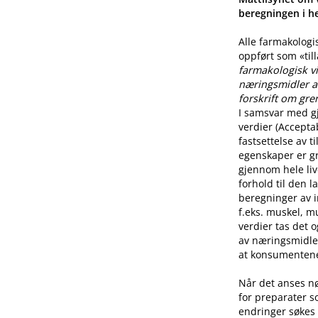
beregningen i he
Alle farmakologi
oppført som «til
farmakologisk vi
næringsmidler a
forskrift om gre
I samsvar med g
verdier (Accepta
fastsettelse av 
egenskaper er g
gjennom hele live
forhold til den l
beregninger av i
f.eks. muskel, mu
verdier tas det 
av næringsmidle
at konsumentene 
Når det anses n
for preparater s
endringer søkes 