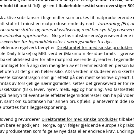
nhold til punkt 1d)ii gir en tilbakeholdelsestid som overstiger 5
sk aktive substanser i legemidler som brukes til matproduserende
latt stoff» til minst en matproduserende dyreart i
forordning (EU) n
rksomme stoffer og deres klassifisering med hensyn til grenseverdi
v animalsk opprinnelse.
I Norge tas substansene​/​grenseverdiene in
nseverdier for legemiddelrester i næringsmidler fra dyr
.
jeldende regelverk benytter
Direktoratet for medisinske produkter
ble Daily Intake) og MRL-verdier (Maximum Residue Limits = grense
tilbakeholdelsestider for alle matproduserende dyrearter. Legemidle
runnlaget for å angi den mengden av et fremmedstoff en person ka
t uten at det gir en helserisiko. ADI-verdien inkluderer en sikkerhe
aveste konsentrasjon som gir effekt på den mest sensitive dyreart. U
nntak av forskjellige næringsmidler, settes det grenseverdier for 
skel​/​skinn (fisk), lever, nyrer, melk, egg og honning. Ved fastsette
også hensyn til eventuelle effekter legemiddelrester kan ha på vide
r, samt om substansen har annen bruk (f.eks. plantevernmiddel) 
utsettes for tilleggseksponering.
ødvendig revurderer
Direktoratet for medisinske produkter
tilbake
om bare er godkjent i Norge, og vi følger gjeldende europeisk praksi
av produsenten som følge av nye data eller endrede krav. Endring