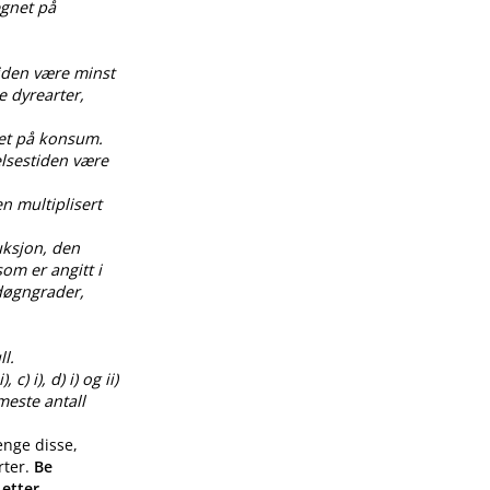
egnet på
tiden være minst
e dyrearter,
net på konsum.
elsestiden være
en multiplisert
uksjon, den
om er angitt i
0 døgngrader,
l.
) i), d) i) og ii)
meste antall
enge disse,
rter.
Be
 etter