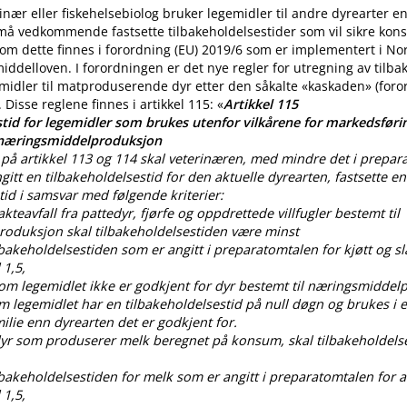
nær eller fiskehelsebiolog bruker legemidler til andre dyrearter 
 må vedkommende fastsette tilbakeholdelsestider som vil sikre ko
m dette finnes i forordning (EU) 2019/6 som er implementert i No
iddelloven. I forordningen er det nye regler for utregning av tilba
midler til matproduserende dyr etter den såkalte «kaskaden» (for
. Disse reglene finnes i artikkel 115: «
Artikkel 115
tid for legemidler som brukes utenfor vilkårene for markedsførin
 næringsmiddelproduksjon
på artikkel 113 og 114 skal veterinæren, med mindre det i prepar
gitt en tilbakeholdelsestid for den aktuelle dyrearten, fastsette en
tid i samsvar med følgende kriterier:
lakteavfall fra pattedyr, fjørfe og oppdrettede villfugler bestemt til
oduksjon skal tilbakeholdelsestiden være minst
ilbakeholdelsestiden som er angitt i preparatomtalen for kjøtt og sl
 1,5,
som legemidlet ikke er godkjent for dyr bestemt til næringsmiddel
om legemidlet har en tilbakeholdelsestid på null døgn og brukes i
lie enn dyrearten det er godkjent for.
 dyr som produserer melk beregnet på konsum, skal tilbakeholdels
ilbakeholdelsestiden for melk som er angitt i preparatomtalen for al
 1,5,