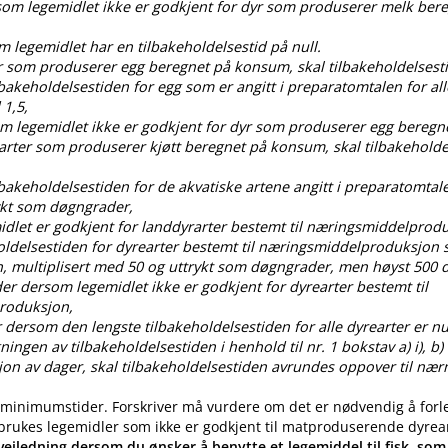
rsom legemidlet ikke er godkjent for dyr som produserer melk ber
om legemidlet har en tilbakeholdelsestid på null.
dyr som produserer egg beregnet på konsum, skal tilbakeholdelses
ilbakeholdelsestiden for egg som er angitt i preparatomtalen for all
 1,5,
som legemidlet ikke er godkjent for dyr som produserer egg bereg
 arter som produserer kjøtt beregnet på konsum, skal tilbakehold
ilbakeholdelsestiden for de akvatiske artene angitt i preparatomtal
ykt som døgngrader,
idlet er godkjent for landdyrarter bestemt til næringsmiddelprod
oldelsestiden for dyrearter bestemt til næringsmiddelproduksjon s
, multiplisert med 50 og uttrykt som døgngrader, men høyst 50
der dersom legemidlet ikke er godkjent for dyrearter bestemt til
roduksjon,
 dersom den lengste tilbakeholdelsestiden for alle dyrearter er nul
gen av tilbakeholdelsestiden i henhold til nr. 1 bokstav a) i), b) i), c
ksjon av dager, skal tilbakeholdelsestiden avrundes oppover til nær
 minimumstider. Forskriver må vurdere om det er nødvendig å forl
 brukes legemidler som ikke er godkjent til matproduserende dyrea
eiledning dersom du ønsker å benytte et legemiddel til fisk, som