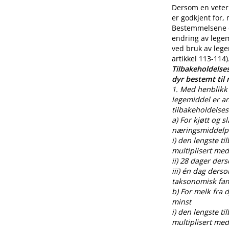
Dersom en veteri
er godkjent for,
Bestemmelsene o
endring av legem
ved bruk av lege
artikkel 113-114)
Tilbakeholdelses
dyr bestemt til
1. Med henblikk 
legemiddel er an
tilbakeholdelses
a) For kjøtt og s
næringsmiddelpr
i) den lengste t
multiplisert med
ii) 28 dager der
iii) én dag ders
taksonomisk fami
b) For melk fra
minst
i) den lengste t
multiplisert med