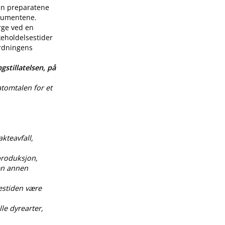
enn preparatene
nsumentene.
rge ved en
keholdelsestider
ordningens
gstillatelsen, på
atomtalen for et
akteavfall,
produksjon,
 en annen
estiden være
le dyrearter,