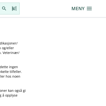
MENY
ikasjoner​/​
g​/​eller
 Veterinær​/​
 dette ingen
elte tilfeller.
idler hos noen
joner kan også gi
ig å opplyse