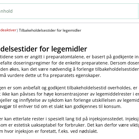
deaktiver
(
)
Tilbakeholdelsestider for legemidler
delsestider for legemidler
tidene som er angitt i preparatomtalene, er basert på godkjente ind
efalte doseringsregimer for de enkelte preparatene. Dersom dosen o
en økes, kan det være nødvendig å forlenge tilbakeholdelsestiden.
 må vurdere dette ut fra preparatets egenskaper.
en er som anbefalt og godkjent tilbakeholdelsestid overholdes, er
t ikke kan påvises for høye konsentrasjoner av legemiddelrester i enk
skjeller og innflytelse av sykdom kan forlenge utskillelsen av legem
avgjør til enhver tid om et slakt kan godkjennes til konsum.
kan etterlate rester i spesielt lang tid på injeksjonsstedet. Injeks
som er estetisk uakseptabel for forbruker. Det kan derfor være vikt
m hvor injeksjon er foretatt, f.eks. ved nødslakt.