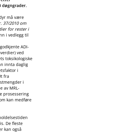
00 døgngrader.
 dyr må være
r. 37/2010 om
er for rester i
n i vedlegg til
godkjente ADI-
verdier) ved
ts toksikologiske
n innta daglig
tsfaktor i
t fra
restmengder i
lse av MRL-
re prosessering
som kan medføre
holdelsestiden
s. De fleste
er kan også