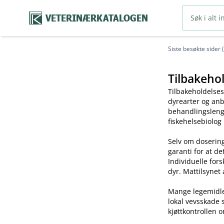
VETERINÆRKATALOGEN
Siste besøkte sider 
Tilbakehol
Tilbakeholdelses
dyrearter og anb
behandlingslengd
fiskehelsebiolog
Selv om dosering
garanti for at de
Individuelle for
dyr. Mattilsynet 
Mange legemidler 
lokal vevsskade 
kjøttkontrollen o