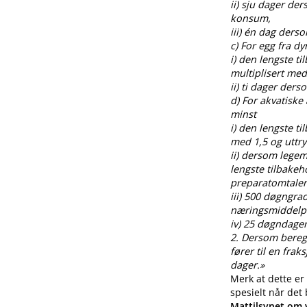
ii) sju dager de
konsum,
iii) én dag ders
c) For egg fra 
i) den lengste t
multiplisert med
ii) ti dager der
d) For akvatiske
minst
i) den lengste t
med 1,5 og uttr
ii) dersom legem
lengste tilbakeh
preparatomtalen
iii) 500 døgngra
næringsmiddelp
iv) 25 døgndager
2. Dersom beregnin
fører til en fra
dager.»
Merk at dette er
spesielt når det
Mattilsynet om v