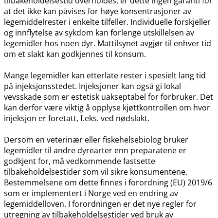
tilbakeholdelsestid overholdes, er dette ingen garanti for
at det ikke kan påvises for høye konsentrasjoner av
legemiddelrester i enkelte tilfeller. Individuelle forskjeller
og innflytelse av sykdom kan forlenge utskillelsen av
legemidler hos noen dyr. Mattilsynet avgjør til enhver tid
om et slakt kan godkjennes til konsum.
Mange legemidler kan etterlate rester i spesielt lang tid
på injeksjonsstedet. Injeksjoner kan også gi lokal
vevsskade som er estetisk uakseptabel for forbruker. Det
kan derfor være viktig å opplyse kjøttkontrollen om hvor
injeksjon er foretatt, f.eks. ved nødslakt.
Dersom en veterinær eller fiskehelsebiolog bruker
legemidler til andre dyrearter enn preparatene er
godkjent for, må vedkommende fastsette
tilbakeholdelsestider som vil sikre konsumentene.
Bestemmelsene om dette finnes i forordning (EU) 2019/6
som er implementert i Norge ved en endring av
legemiddelloven. I forordningen er det nye regler for
utregning av tilbakeholdelsestider ved bruk av