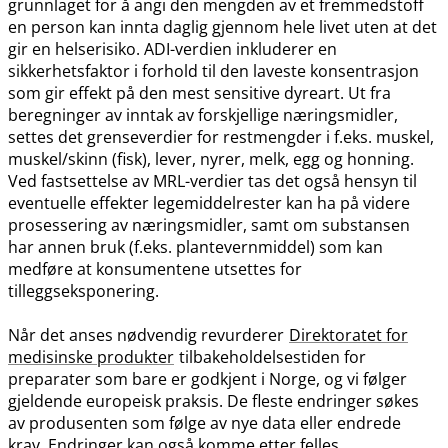
grunnlaget for å angi den mengden av et fremmedstoff
en person kan innta daglig gjennom hele livet uten at det
gir en helserisiko. ADI-verdien inkluderer en
sikkerhetsfaktor i forhold til den laveste konsentrasjon
som gir effekt på den mest sensitive dyreart. Ut fra
beregninger av inntak av forskjellige næringsmidler,
settes det grenseverdier for restmengder i f.eks. muskel,
muskel​/​skinn (fisk), lever, nyrer, melk, egg og honning.
Ved fastsettelse av MRL-verdier tas det også hensyn til
eventuelle effekter legemiddelrester kan ha på videre
prosessering av næringsmidler, samt om substansen
har annen bruk (f.eks. plantevernmiddel) som kan
medføre at konsumentene utsettes for
tilleggseksponering.
Når det anses nødvendig revurderer
Direktoratet for
medisinske produkter
tilbakeholdelsestiden for
preparater som bare er godkjent i Norge, og vi følger
gjeldende europeisk praksis. De fleste endringer søkes
av produsenten som følge av nye data eller endrede
krav. Endringer kan også komme etter felles