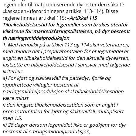
legemidler til matproduserende dyr etter den såkalte
«kaskaden» (forordningens artikkel 113-114). Disse
reglene finnes i artikkel 115: «
Artikkel 115
Tilbakeholdelsestid for legemidler som brukes utenfor
vilkårene for markedsføringstillatelsen, på dyr bestemt
til næringsmiddelproduksjon
1. Med henblikk på artikkel 113 og 114 skal veterinæren,
med mindre det i preparatomtalen for et legemiddel er
angitt en tilbakeholdelsestid for den aktuelle dyrearten,
fastsette en tilbakeholdelsestid i samsvar med følgende
kriterier:
a) For kjøtt og slakteavfall fra pattedyr, fjørfe og
oppdrettede villfugler bestemt til
næringsmiddelproduksjon skal tilbakeholdelsestiden
være minst
i) den lengste tilbakeholdelsestiden som er angitt i
preparatomtalen for kjøtt og slakteavfall, multiplisert
med 1,5,
ii) 28 dager dersom legemidlet ikke er godkjent for dyr
bestemt til næringsmiddelproduksjon,