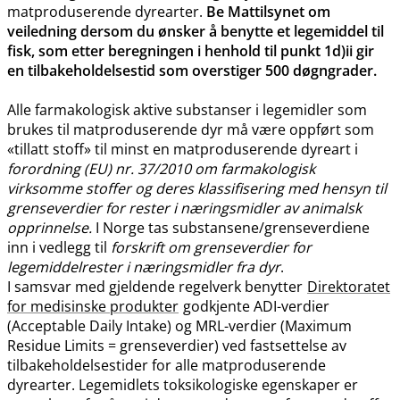
matproduserende dyrearter.
Be Mattilsynet om
veiledning dersom du ønsker å benytte et legemiddel til
fisk, som etter beregningen i henhold til punkt 1d)ii gir
en tilbakeholdelsestid som overstiger 500 døgngrader.
Alle farmakologisk aktive substanser i legemidler som
brukes til matproduserende dyr må være oppført som
«tillatt stoff» til minst en matproduserende dyreart i
forordning (EU) nr. 37/2010 om farmakologisk
virksomme stoffer og deres klassifisering med hensyn til
grenseverdier for rester i næringsmidler av animalsk
opprinnelse.
I Norge tas substansene​/​grenseverdiene
inn i vedlegg til
forskrift om grenseverdier for
legemiddelrester i næringsmidler fra dyr
.
I samsvar med gjeldende regelverk benytter
Direktoratet
for medisinske produkter
godkjente ADI-verdier
(Acceptable Daily Intake) og MRL-verdier (Maximum
Residue Limits = grenseverdier) ved fastsettelse av
tilbakeholdelsestider for alle matproduserende
dyrearter. Legemidlets toksikologiske egenskaper er