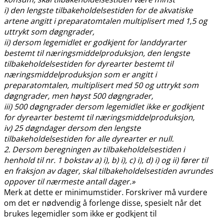
i) den lengste tilbakeholdelsestiden for de akvatiske
artene angitt i preparatomtalen multiplisert med 1,5 og
uttrykt som døgngrader,
ii) dersom legemidlet er godkjent for landdyrarter
bestemt til næringsmiddelproduksjon, den lengste
tilbakeholdelsestiden for dyrearter bestemt til
næringsmiddelproduksjon som er angitt i
preparatomtalen, multiplisert med 50 og uttrykt som
døgngrader, men høyst 500 døgngrader,
iii) 500 døgngrader dersom legemidlet ikke er godkjent
for dyrearter bestemt til næringsmiddelproduksjon,
iv) 25 døgndager dersom den lengste
tilbakeholdelsestiden for alle dyrearter er null.
2. Dersom beregningen av tilbakeholdelsestiden i
henhold til nr. 1 bokstav a) i), b) i), c) i), d) i) og ii) fører til
en fraksjon av dager, skal tilbakeholdelsestiden avrundes
oppover til nærmeste antall dager.»
Merk at dette er minimumstider. Forskriver må vurdere
om det er nødvendig å forlenge disse, spesielt når det
brukes legemidler som ikke er godkjent til