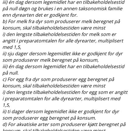
iii) én dag dersom legemidlet har en tilbakeholdelsestid
på null døgn og brukes i en annen taksonomisk familie
enn dyrearten det er godkjent for.
b) For melk fra dyr som produserer melk beregnet på
konsum, skal tilbakeholdelsestiden være minst
i) den lengste tilbakeholdelsestiden for melk som er
angitt i preparatomtalen for alle dyrearter, multiplisert
med 1,5,
ii) sju dager dersom legemidlet ikke er godkjent for dyr
som produserer melk beregnet på konsum,
iii) én dag dersom legemidlet har en tilbakeholdelsestid
på null.
c) For egg fra dyr som produserer egg beregnet på
konsum, skal tilbakeholdelsestiden være minst
i) den lengste tilbakeholdelsestiden for egg som er angitt
i preparatomtalen for alle dyrearter, multiplisert med
1,5,
ii) ti dager dersom legemidlet ikke er godkjent for dyr
som produserer egg beregnet på konsum.
d) For akvatiske arter som produserer kjøtt beregnet på
konsum, skal tilbakeholdelsestiden være minst