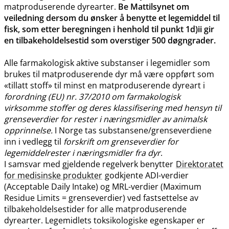
matproduserende dyrearter.
Be Mattilsynet om
veiledning dersom du ønsker å benytte et legemiddel til
fisk, som etter beregningen i henhold til punkt 1d)ii gir
en tilbakeholdelsestid som overstiger 500 døgngrader.
Alle farmakologisk aktive substanser i legemidler som
brukes til matproduserende dyr må være oppført som
«tillatt stoff» til minst en matproduserende dyreart i
forordning (EU) nr. 37/2010 om farmakologisk
virksomme stoffer og deres klassifisering med hensyn til
grenseverdier for rester i næringsmidler av animalsk
opprinnelse.
I Norge tas substansene​/​grenseverdiene
inn i vedlegg til
forskrift om grenseverdier for
legemiddelrester i næringsmidler fra dyr
.
I samsvar med gjeldende regelverk benytter
Direktoratet
for medisinske produkter
godkjente ADI-verdier
(Acceptable Daily Intake) og MRL-verdier (Maximum
Residue Limits = grenseverdier) ved fastsettelse av
tilbakeholdelsestider for alle matproduserende
dyrearter. Legemidlets toksikologiske egenskaper er