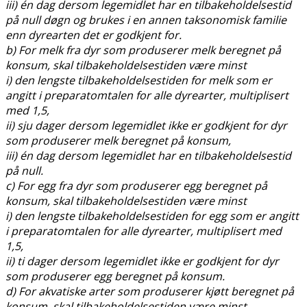
iii) én dag dersom legemidlet har en tilbakeholdelsestid
på null døgn og brukes i en annen taksonomisk familie
enn dyrearten det er godkjent for.
b) For melk fra dyr som produserer melk beregnet på
konsum, skal tilbakeholdelsestiden være minst
i) den lengste tilbakeholdelsestiden for melk som er
angitt i preparatomtalen for alle dyrearter, multiplisert
med 1,5,
ii) sju dager dersom legemidlet ikke er godkjent for dyr
som produserer melk beregnet på konsum,
iii) én dag dersom legemidlet har en tilbakeholdelsestid
på null.
c) For egg fra dyr som produserer egg beregnet på
konsum, skal tilbakeholdelsestiden være minst
i) den lengste tilbakeholdelsestiden for egg som er angitt
i preparatomtalen for alle dyrearter, multiplisert med
1,5,
ii) ti dager dersom legemidlet ikke er godkjent for dyr
som produserer egg beregnet på konsum.
d) For akvatiske arter som produserer kjøtt beregnet på
konsum, skal tilbakeholdelsestiden være minst