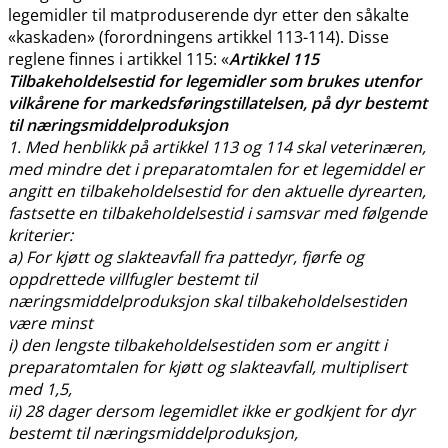
legemidler til matproduserende dyr etter den såkalte
«kaskaden» (forordningens artikkel 113-114). Disse
reglene finnes i artikkel 115: «
Artikkel 115
Tilbakeholdelsestid for legemidler som brukes utenfor
vilkårene for markedsføringstillatelsen, på dyr bestemt
til næringsmiddelproduksjon
1. Med henblikk på artikkel 113 og 114 skal veterinæren,
med mindre det i preparatomtalen for et legemiddel er
angitt en tilbakeholdelsestid for den aktuelle dyrearten,
fastsette en tilbakeholdelsestid i samsvar med følgende
kriterier:
a) For kjøtt og slakteavfall fra pattedyr, fjørfe og
oppdrettede villfugler bestemt til
næringsmiddelproduksjon skal tilbakeholdelsestiden
være minst
i) den lengste tilbakeholdelsestiden som er angitt i
preparatomtalen for kjøtt og slakteavfall, multiplisert
med 1,5,
ii) 28 dager dersom legemidlet ikke er godkjent for dyr
bestemt til næringsmiddelproduksjon,