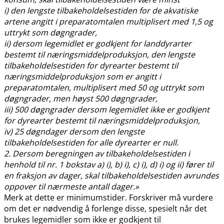
i) den lengste tilbakeholdelsestiden for de akvatiske
artene angitt i preparatomtalen multiplisert med 1,5 og
uttrykt som døgngrader,
ii) dersom legemidlet er godkjent for landdyrarter
bestemt til næringsmiddelproduksjon, den lengste
tilbakeholdelsestiden for dyrearter bestemt til
næringsmiddelproduksjon som er angitt i
preparatomtalen, multiplisert med 50 og uttrykt som
døgngrader, men høyst 500 døgngrader,
iii) 500 døgngrader dersom legemidlet ikke er godkjent
for dyrearter bestemt til næringsmiddelproduksjon,
iv) 25 døgndager dersom den lengste
tilbakeholdelsestiden for alle dyrearter er null.
2. Dersom beregningen av tilbakeholdelsestiden i
henhold til nr. 1 bokstav a) i), b) i), c) i), d) i) og ii) fører til
en fraksjon av dager, skal tilbakeholdelsestiden avrundes
oppover til nærmeste antall dager.»
Merk at dette er minimumstider. Forskriver må vurdere
om det er nødvendig å forlenge disse, spesielt når det
brukes legemidler som ikke er godkjent til