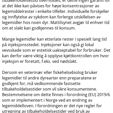
tilbakeholdelsestid overholdes, er dette ingen garanti for
at det ikke kan påvises for høye konsentrasjoner av
legemiddelrester i enkelte tilfeller. Individuelle forskjeller
og innflytelse av sykdom kan forlenge utskillelsen av
legemidler hos noen dyr. Mattilsynet avgjør til enhver tid
om et slakt kan godkjennes til konsum.
Mange legemidler kan etterlate rester i spesielt lang tid
på injeksjonsstedet. Injeksjoner kan også gi lokal
vevsskade som er estetisk uakseptabel for forbruker. Det
kan derfor være viktig å opplyse kjøttkontrollen om hvor
injeksjon er foretatt, f.eks. ved nødslakt.
Dersom en veterinær eller fiskehelsebiolog bruker
legemidler til andre dyrearter enn preparatene er
godkjent for, må vedkommende fastsette
tilbakeholdelsestider som vil sikre konsumentene.
Bestemmelsene om dette finnes i forordning (EU) 2019/6
som er implementert i Norge ved en endring av
legemiddelloven. I forordningen er det nye regler for
utregning av tilbakeholdelsestider ved bruk av