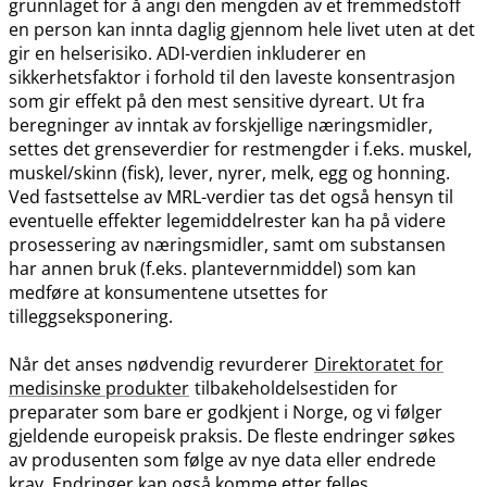
grunnlaget for å angi den mengden av et fremmedstoff
en person kan innta daglig gjennom hele livet uten at det
gir en helserisiko. ADI-verdien inkluderer en
sikkerhetsfaktor i forhold til den laveste konsentrasjon
som gir effekt på den mest sensitive dyreart. Ut fra
beregninger av inntak av forskjellige næringsmidler,
settes det grenseverdier for restmengder i f.eks. muskel,
muskel​/​skinn (fisk), lever, nyrer, melk, egg og honning.
Ved fastsettelse av MRL-verdier tas det også hensyn til
eventuelle effekter legemiddelrester kan ha på videre
prosessering av næringsmidler, samt om substansen
har annen bruk (f.eks. plantevernmiddel) som kan
medføre at konsumentene utsettes for
tilleggseksponering.
Når det anses nødvendig revurderer
Direktoratet for
medisinske produkter
tilbakeholdelsestiden for
preparater som bare er godkjent i Norge, og vi følger
gjeldende europeisk praksis. De fleste endringer søkes
av produsenten som følge av nye data eller endrede
krav. Endringer kan også komme etter felles