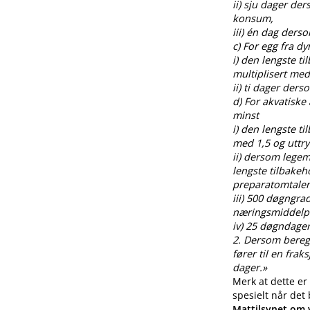
ii) sju dager de
konsum,
iii) én dag ders
c) For egg fra 
i) den lengste t
multiplisert med
ii) ti dager der
d) For akvatiske
minst
i) den lengste t
med 1,5 og uttr
ii) dersom legem
lengste tilbakeh
preparatomtalen
iii) 500 døgngra
næringsmiddelp
iv) 25 døgndager
2. Dersom beregnin
fører til en fra
dager.»
Merk at dette er
spesielt når det
Mattilsynet om v