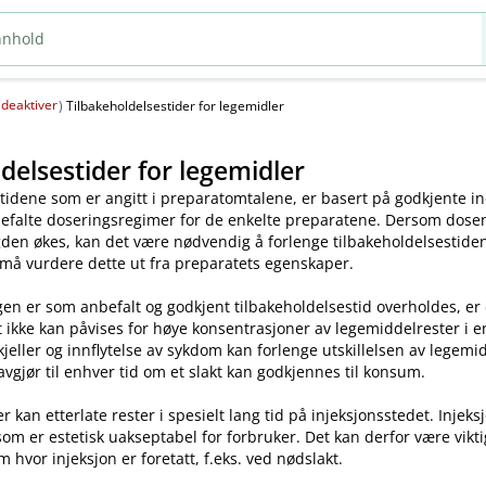
deaktiver
(
)
Tilbakeholdelsestider for legemidler
delsestider for legemidler
tidene som er angitt i preparatomtalene, er basert på godkjente ind
efalte doseringsregimer for de enkelte preparatene. Dersom dosen o
en økes, kan det være nødvendig å forlenge tilbakeholdelsestiden.
 må vurdere dette ut fra preparatets egenskaper.
en er som anbefalt og godkjent tilbakeholdelsestid overholdes, er
t ikke kan påvises for høye konsentrasjoner av legemiddelrester i enk
skjeller og innflytelse av sykdom kan forlenge utskillelsen av legem
avgjør til enhver tid om et slakt kan godkjennes til konsum.
kan etterlate rester i spesielt lang tid på injeksjonsstedet. Injeks
som er estetisk uakseptabel for forbruker. Det kan derfor være vikt
m hvor injeksjon er foretatt, f.eks. ved nødslakt.