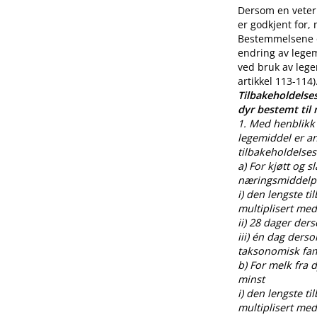
Dersom en veteri
er godkjent for,
Bestemmelsene o
endring av legem
ved bruk av lege
artikkel 113-114)
Tilbakeholdelses
dyr bestemt til
1. Med henblikk 
legemiddel er an
tilbakeholdelses
a) For kjøtt og s
næringsmiddelpr
i) den lengste t
multiplisert med
ii) 28 dager der
iii) én dag ders
taksonomisk fami
b) For melk fra
minst
i) den lengste t
multiplisert med