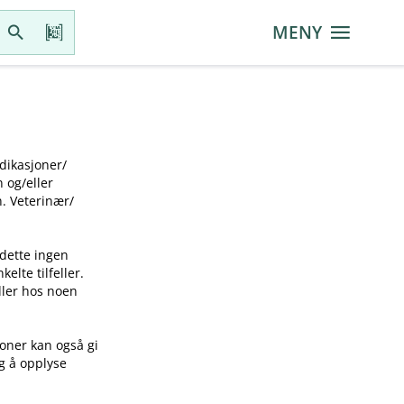
MENY
ikasjoner​/​
g​/​eller
 Veterinær​/​
 dette ingen
elte tilfeller.
idler hos noen
joner kan også gi
ig å opplyse