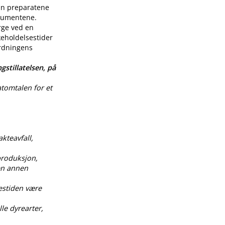
enn preparatene
nsumentene.
rge ved en
keholdelsestider
ordningens
gstillatelsen, på
atomtalen for et
akteavfall,
produksjon,
 en annen
estiden være
le dyrearter,