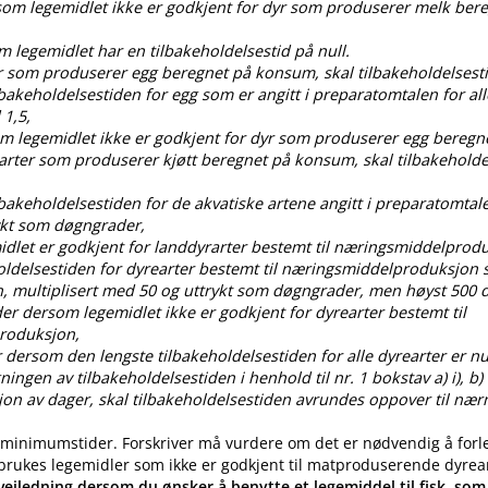
rsom legemidlet ikke er godkjent for dyr som produserer melk ber
om legemidlet har en tilbakeholdelsestid på null.
dyr som produserer egg beregnet på konsum, skal tilbakeholdelses
ilbakeholdelsestiden for egg som er angitt i preparatomtalen for all
 1,5,
som legemidlet ikke er godkjent for dyr som produserer egg bereg
 arter som produserer kjøtt beregnet på konsum, skal tilbakehold
ilbakeholdelsestiden for de akvatiske artene angitt i preparatomtal
ykt som døgngrader,
idlet er godkjent for landdyrarter bestemt til næringsmiddelprod
oldelsestiden for dyrearter bestemt til næringsmiddelproduksjon s
, multiplisert med 50 og uttrykt som døgngrader, men høyst 50
der dersom legemidlet ikke er godkjent for dyrearter bestemt til
roduksjon,
 dersom den lengste tilbakeholdelsestiden for alle dyrearter er nul
gen av tilbakeholdelsestiden i henhold til nr. 1 bokstav a) i), b) i), c
ksjon av dager, skal tilbakeholdelsestiden avrundes oppover til nær
 minimumstider. Forskriver må vurdere om det er nødvendig å forl
 brukes legemidler som ikke er godkjent til matproduserende dyrea
eiledning dersom du ønsker å benytte et legemiddel til fisk, som