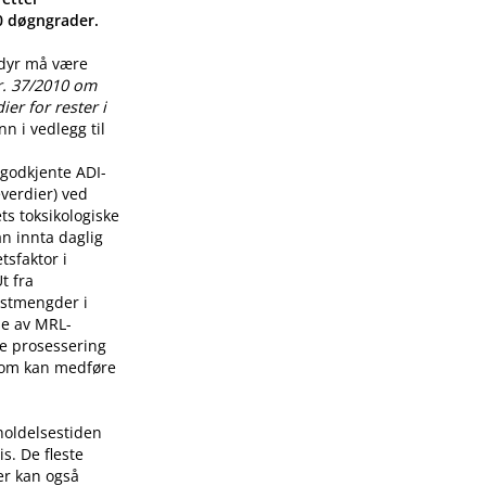
00 døgngrader.
 dyr må være
r. 37/2010 om
er for rester i
n i vedlegg til
godkjente ADI-
verdier) ved
ts toksikologiske
n innta daglig
tsfaktor i
t fra
restmengder i
lse av MRL-
re prosessering
som kan medføre
holdelsestiden
s. De fleste
er kan også