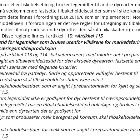
nær eller fiskehelsebiolog bruker legemidler til andre dyrearter 
 må vedkommende fastsette tilbakeholdelsestider som vil sikre ko
m dette finnes i forordning (EU) 2019/6 som er implementert i No
iddelloven. I forordningen er det nye regler for utregning av tilba
midler til matproduserende dyr etter den såkalte «kaskaden» (for
. Disse reglene finnes i artikkel 115: «
Artikkel 115
tid for legemidler som brukes utenfor vilkårene for markedsførin
 næringsmiddelproduksjon
på artikkel 113 og 114 skal veterinæren, med mindre det i prepar
gitt en tilbakeholdelsestid for den aktuelle dyrearten, fastsette en
tid i samsvar med følgende kriterier:
lakteavfall fra pattedyr, fjørfe og oppdrettede villfugler bestemt til
oduksjon skal tilbakeholdelsestiden være minst
ilbakeholdelsestiden som er angitt i preparatomtalen for kjøtt og sl
 1,5,
som legemidlet ikke er godkjent for dyr bestemt til næringsmiddel
om legemidlet har en tilbakeholdelsestid på null døgn og brukes i
lie enn dyrearten det er godkjent for.
 dyr som produserer melk beregnet på konsum, skal tilbakeholdels
ilbakeholdelsestiden for melk som er angitt i preparatomtalen for al
 1,5,