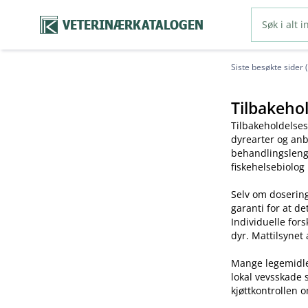
VETERINÆRKATALOGEN
Siste besøkte sider 
Tilbakehol
Tilbakeholdelses
dyrearter og anb
behandlingslengd
fiskehelsebiolog
Selv om dosering
garanti for at de
Individuelle for
dyr. Mattilsynet 
Mange legemidler 
lokal vevsskade 
kjøttkontrollen o