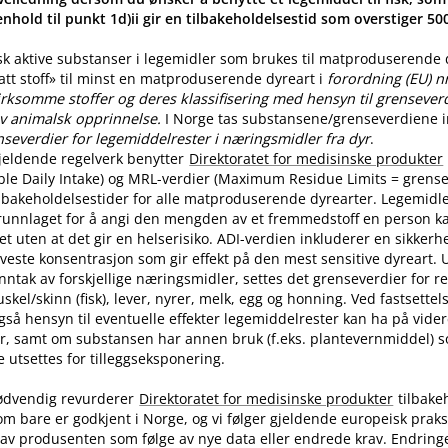
nhold til punkt 1d)ii gir en tilbakeholdelsestid som overstiger 5
sk aktive substanser i legemidler som brukes til matproduserende
latt stoff» til minst en matproduserende dyreart i
forordning (EU) n
rksomme stoffer og deres klassifisering med hensyn til grenseverdi
v animalsk opprinnelse.
I Norge tas substansene​/​grenseverdiene in
nseverdier for legemiddelrester i næringsmidler fra dyr
.
jeldende regelverk benytter
Direktoratet for medisinske produkter
ble Daily Intake) og MRL-verdier (Maximum Residue Limits = grense
tilbakeholdelsestider for alle matproduserende dyrearter. Legemidle
runnlaget for å angi den mengden av et fremmedstoff en person ka
t uten at det gir en helserisiko. ADI-verdien inkluderer en sikkerhe
aveste konsentrasjon som gir effekt på den mest sensitive dyreart. U
nntak av forskjellige næringsmidler, settes det grenseverdier for 
skel​/​skinn (fisk), lever, nyrer, melk, egg og honning. Ved fastsette
også hensyn til eventuelle effekter legemiddelrester kan ha på vide
r, samt om substansen har annen bruk (f.eks. plantevernmiddel) 
utsettes for tilleggseksponering.
ødvendig revurderer
Direktoratet for medisinske produkter
tilbake
om bare er godkjent i Norge, og vi følger gjeldende europeisk praksi
av produsenten som følge av nye data eller endrede krav. Endring