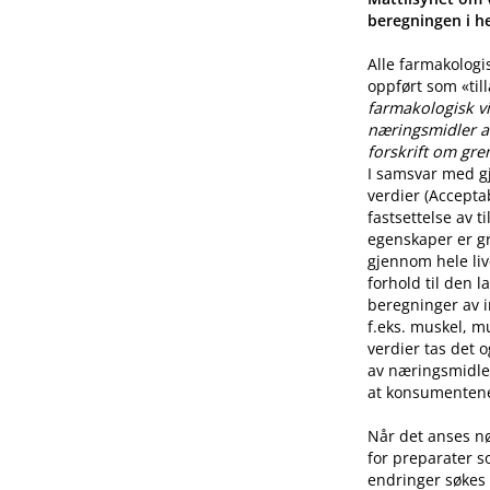
beregningen i he
Alle farmakologi
oppført som «til
farmakologisk vi
næringsmidler a
forskrift om gre
I samsvar med g
verdier (Accepta
fastsettelse av 
egenskaper er g
gjennom hele live
forhold til den l
beregninger av i
f.eks. muskel, mu
verdier tas det 
av næringsmidle
at konsumentene 
Når det anses n
for preparater s
endringer søkes 