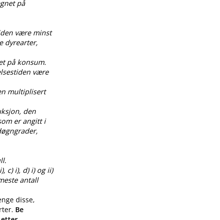
egnet på
tiden være minst
e dyrearter,
net på konsum.
elsestiden være
en multiplisert
uksjon, den
om er angitt i
0 døgngrader,
l.
) i), d) i) og ii)
meste antall
enge disse,
rter.
Be
 etter