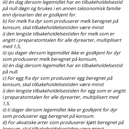
iii) én dag dersom legemidlet har en tilbakeholdelsestid
på null døgn og brukes i en annen taksonomisk familie
enn dyrearten det er godkjent for.
b) For melk fra dyr som produserer melk beregnet på
konsum, skal tilbakeholdelsestiden være minst
i) den lengste tilbakeholdelsestiden for melk som er
angitt i preparatomtalen for alle dyrearter, multiplisert
med 1,5,
ii) sju dager dersom legemidlet ikke er godkjent for dyr
som produserer melk beregnet på konsum,
iii) én dag dersom legemidlet har en tilbakeholdelsestid
på null.
c) For egg fra dyr som produserer egg beregnet på
konsum, skal tilbakeholdelsestiden være minst
i) den lengste tilbakeholdelsestiden for egg som er angitt
i preparatomtalen for alle dyrearter, multiplisert med
1,5,
ii) ti dager dersom legemidlet ikke er godkjent for dyr
som produserer egg beregnet på konsum.
d) For akvatiske arter som produserer kjøtt beregnet på
konsum, skal tilbakeholdelsestiden være minst