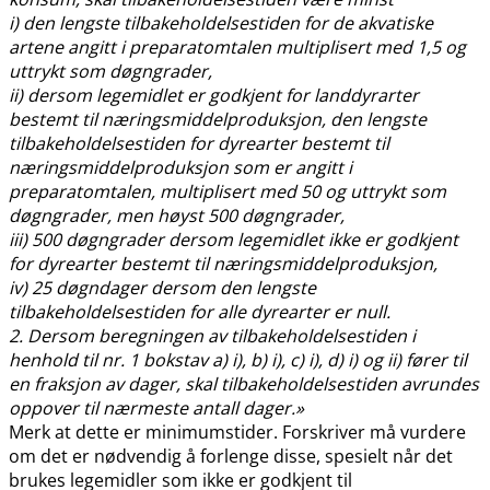
i) den lengste tilbakeholdelsestiden for de akvatiske
artene angitt i preparatomtalen multiplisert med 1,5 og
uttrykt som døgngrader,
ii) dersom legemidlet er godkjent for landdyrarter
bestemt til næringsmiddelproduksjon, den lengste
tilbakeholdelsestiden for dyrearter bestemt til
næringsmiddelproduksjon som er angitt i
preparatomtalen, multiplisert med 50 og uttrykt som
døgngrader, men høyst 500 døgngrader,
iii) 500 døgngrader dersom legemidlet ikke er godkjent
for dyrearter bestemt til næringsmiddelproduksjon,
iv) 25 døgndager dersom den lengste
tilbakeholdelsestiden for alle dyrearter er null.
2. Dersom beregningen av tilbakeholdelsestiden i
henhold til nr. 1 bokstav a) i), b) i), c) i), d) i) og ii) fører til
en fraksjon av dager, skal tilbakeholdelsestiden avrundes
oppover til nærmeste antall dager.»
Merk at dette er minimumstider. Forskriver må vurdere
om det er nødvendig å forlenge disse, spesielt når det
brukes legemidler som ikke er godkjent til