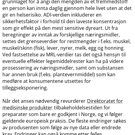
grunnlaget for å angi den mengden av et fremmedstoff
en person kan innta daglig gjennom hele livet uten at det
gir en helserisiko. ADI-verdien inkluderer en
sikkerhetsfaktor i forhold til den laveste konsentrasjon
som gir effekt på den mest sensitive dyreart. Ut fra
beregninger av inntak av forskjellige næringsmidler,
settes det grenseverdier for restmengder i f.eks. muskel,
muskel​/​skinn (fisk), lever, nyrer, melk, egg og honning.
Ved fastsettelse av MRL-verdier tas det også hensyn til
eventuelle effekter legemiddelrester kan ha på videre
prosessering av næringsmidler, samt om substansen
har annen bruk (f.eks. plantevernmiddel) som kan
medføre at konsumentene utsettes for
tilleggseksponering.
Når det anses nødvendig revurderer
Direktoratet for
medisinske produkter
tilbakeholdelsestiden for
preparater som bare er godkjent i Norge, og vi følger
gjeldende europeisk praksis. De fleste endringer søkes
av produsenten som følge av nye data eller endrede
krav. Endringer kan også komme etter felles