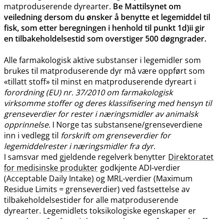
matproduserende dyrearter.
Be Mattilsynet om
veiledning dersom du ønsker å benytte et legemiddel til
fisk, som etter beregningen i henhold til punkt 1d)ii gir
en tilbakeholdelsestid som overstiger 500 døgngrader.
Alle farmakologisk aktive substanser i legemidler som
brukes til matproduserende dyr må være oppført som
«tillatt stoff» til minst en matproduserende dyreart i
forordning (EU) nr. 37/2010 om farmakologisk
virksomme stoffer og deres klassifisering med hensyn til
grenseverdier for rester i næringsmidler av animalsk
opprinnelse.
I Norge tas substansene​/​grenseverdiene
inn i vedlegg til
forskrift om grenseverdier for
legemiddelrester i næringsmidler fra dyr
.
I samsvar med gjeldende regelverk benytter
Direktoratet
for medisinske produkter
godkjente ADI-verdier
(Acceptable Daily Intake) og MRL-verdier (Maximum
Residue Limits = grenseverdier) ved fastsettelse av
tilbakeholdelsestider for alle matproduserende
dyrearter. Legemidlets toksikologiske egenskaper er