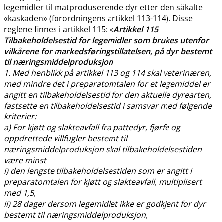
legemidler til matproduserende dyr etter den såkalte
«kaskaden» (forordningens artikkel 113-114). Disse
reglene finnes i artikkel 115: «
Artikkel 115
Tilbakeholdelsestid for legemidler som brukes utenfor
vilkårene for markedsføringstillatelsen, på dyr bestemt
til næringsmiddelproduksjon
1. Med henblikk på artikkel 113 og 114 skal veterinæren,
med mindre det i preparatomtalen for et legemiddel er
angitt en tilbakeholdelsestid for den aktuelle dyrearten,
fastsette en tilbakeholdelsestid i samsvar med følgende
kriterier:
a) For kjøtt og slakteavfall fra pattedyr, fjørfe og
oppdrettede villfugler bestemt til
næringsmiddelproduksjon skal tilbakeholdelsestiden
være minst
i) den lengste tilbakeholdelsestiden som er angitt i
preparatomtalen for kjøtt og slakteavfall, multiplisert
med 1,5,
ii) 28 dager dersom legemidlet ikke er godkjent for dyr
bestemt til næringsmiddelproduksjon,