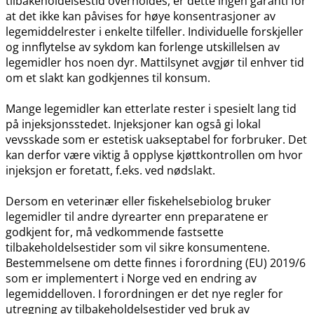
tilbakeholdelsestid overholdes, er dette ingen garanti for
at det ikke kan påvises for høye konsentrasjoner av
legemiddelrester i enkelte tilfeller. Individuelle forskjeller
og innflytelse av sykdom kan forlenge utskillelsen av
legemidler hos noen dyr. Mattilsynet avgjør til enhver tid
om et slakt kan godkjennes til konsum.
Mange legemidler kan etterlate rester i spesielt lang tid
på injeksjonsstedet. Injeksjoner kan også gi lokal
vevsskade som er estetisk uakseptabel for forbruker. Det
kan derfor være viktig å opplyse kjøttkontrollen om hvor
injeksjon er foretatt, f.eks. ved nødslakt.
Dersom en veterinær eller fiskehelsebiolog bruker
legemidler til andre dyrearter enn preparatene er
godkjent for, må vedkommende fastsette
tilbakeholdelsestider som vil sikre konsumentene.
Bestemmelsene om dette finnes i forordning (EU) 2019/6
som er implementert i Norge ved en endring av
legemiddelloven. I forordningen er det nye regler for
utregning av tilbakeholdelsestider ved bruk av