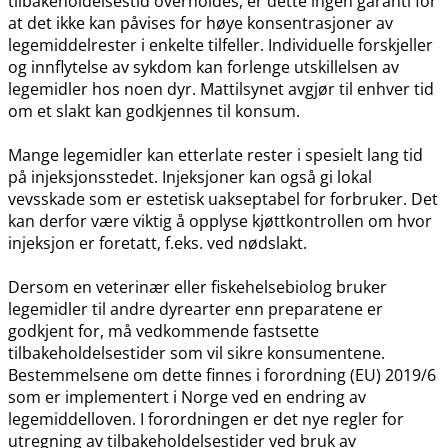
tilbakeholdelsestid overholdes, er dette ingen garanti for
at det ikke kan påvises for høye konsentrasjoner av
legemiddelrester i enkelte tilfeller. Individuelle forskjeller
og innflytelse av sykdom kan forlenge utskillelsen av
legemidler hos noen dyr. Mattilsynet avgjør til enhver tid
om et slakt kan godkjennes til konsum.
Mange legemidler kan etterlate rester i spesielt lang tid
på injeksjonsstedet. Injeksjoner kan også gi lokal
vevsskade som er estetisk uakseptabel for forbruker. Det
kan derfor være viktig å opplyse kjøttkontrollen om hvor
injeksjon er foretatt, f.eks. ved nødslakt.
Dersom en veterinær eller fiskehelsebiolog bruker
legemidler til andre dyrearter enn preparatene er
godkjent for, må vedkommende fastsette
tilbakeholdelsestider som vil sikre konsumentene.
Bestemmelsene om dette finnes i forordning (EU) 2019/6
som er implementert i Norge ved en endring av
legemiddelloven. I forordningen er det nye regler for
utregning av tilbakeholdelsestider ved bruk av