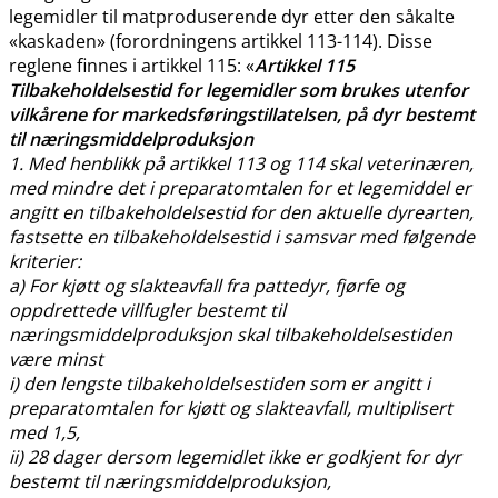
legemidler til matproduserende dyr etter den såkalte
«kaskaden» (forordningens artikkel 113-114). Disse
reglene finnes i artikkel 115: «
Artikkel 115
Tilbakeholdelsestid for legemidler som brukes utenfor
vilkårene for markedsføringstillatelsen, på dyr bestemt
til næringsmiddelproduksjon
1. Med henblikk på artikkel 113 og 114 skal veterinæren,
med mindre det i preparatomtalen for et legemiddel er
angitt en tilbakeholdelsestid for den aktuelle dyrearten,
fastsette en tilbakeholdelsestid i samsvar med følgende
kriterier:
a) For kjøtt og slakteavfall fra pattedyr, fjørfe og
oppdrettede villfugler bestemt til
næringsmiddelproduksjon skal tilbakeholdelsestiden
være minst
i) den lengste tilbakeholdelsestiden som er angitt i
preparatomtalen for kjøtt og slakteavfall, multiplisert
med 1,5,
ii) 28 dager dersom legemidlet ikke er godkjent for dyr
bestemt til næringsmiddelproduksjon,