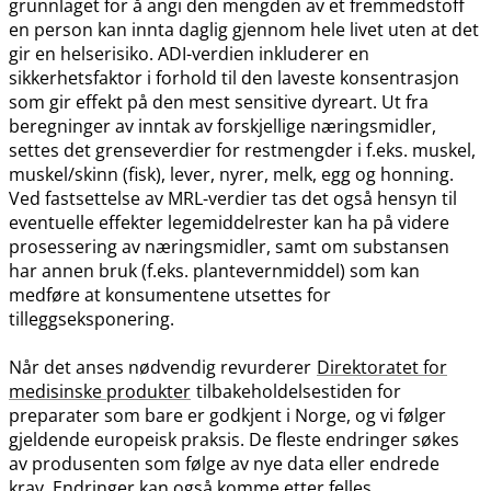
grunnlaget for å angi den mengden av et fremmedstoff
en person kan innta daglig gjennom hele livet uten at det
gir en helserisiko. ADI-verdien inkluderer en
sikkerhetsfaktor i forhold til den laveste konsentrasjon
som gir effekt på den mest sensitive dyreart. Ut fra
beregninger av inntak av forskjellige næringsmidler,
settes det grenseverdier for restmengder i f.eks. muskel,
muskel​/​skinn (fisk), lever, nyrer, melk, egg og honning.
Ved fastsettelse av MRL-verdier tas det også hensyn til
eventuelle effekter legemiddelrester kan ha på videre
prosessering av næringsmidler, samt om substansen
har annen bruk (f.eks. plantevernmiddel) som kan
medføre at konsumentene utsettes for
tilleggseksponering.
Når det anses nødvendig revurderer
Direktoratet for
medisinske produkter
tilbakeholdelsestiden for
preparater som bare er godkjent i Norge, og vi følger
gjeldende europeisk praksis. De fleste endringer søkes
av produsenten som følge av nye data eller endrede
krav. Endringer kan også komme etter felles