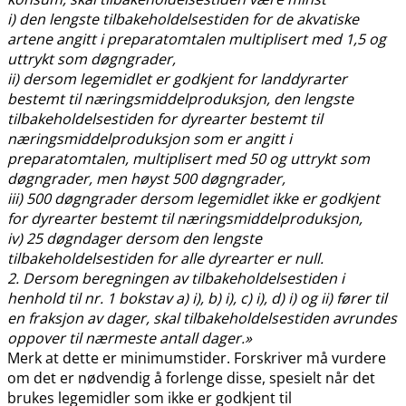
i) den lengste tilbakeholdelsestiden for de akvatiske
artene angitt i preparatomtalen multiplisert med 1,5 og
uttrykt som døgngrader,
ii) dersom legemidlet er godkjent for landdyrarter
bestemt til næringsmiddelproduksjon, den lengste
tilbakeholdelsestiden for dyrearter bestemt til
næringsmiddelproduksjon som er angitt i
preparatomtalen, multiplisert med 50 og uttrykt som
døgngrader, men høyst 500 døgngrader,
iii) 500 døgngrader dersom legemidlet ikke er godkjent
for dyrearter bestemt til næringsmiddelproduksjon,
iv) 25 døgndager dersom den lengste
tilbakeholdelsestiden for alle dyrearter er null.
2. Dersom beregningen av tilbakeholdelsestiden i
henhold til nr. 1 bokstav a) i), b) i), c) i), d) i) og ii) fører til
en fraksjon av dager, skal tilbakeholdelsestiden avrundes
oppover til nærmeste antall dager.»
Merk at dette er minimumstider. Forskriver må vurdere
om det er nødvendig å forlenge disse, spesielt når det
brukes legemidler som ikke er godkjent til