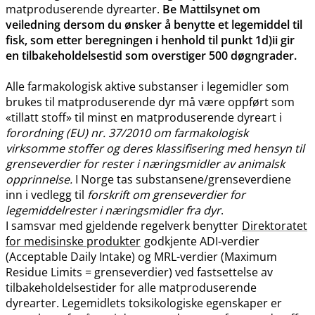
matproduserende dyrearter.
Be Mattilsynet om
veiledning dersom du ønsker å benytte et legemiddel til
fisk, som etter beregningen i henhold til punkt 1d)ii gir
en tilbakeholdelsestid som overstiger 500 døgngrader.
Alle farmakologisk aktive substanser i legemidler som
brukes til matproduserende dyr må være oppført som
«tillatt stoff» til minst en matproduserende dyreart i
forordning (EU) nr. 37/2010 om farmakologisk
virksomme stoffer og deres klassifisering med hensyn til
grenseverdier for rester i næringsmidler av animalsk
opprinnelse.
I Norge tas substansene​/​grenseverdiene
inn i vedlegg til
forskrift om grenseverdier for
legemiddelrester i næringsmidler fra dyr
.
I samsvar med gjeldende regelverk benytter
Direktoratet
for medisinske produkter
godkjente ADI-verdier
(Acceptable Daily Intake) og MRL-verdier (Maximum
Residue Limits = grenseverdier) ved fastsettelse av
tilbakeholdelsestider for alle matproduserende
dyrearter. Legemidlets toksikologiske egenskaper er