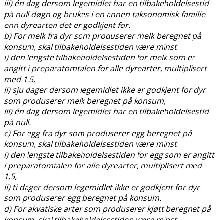
iii) én dag dersom legemidlet har en tilbakeholdelsestid
på null døgn og brukes i en annen taksonomisk familie
enn dyrearten det er godkjent for.
b) For melk fra dyr som produserer melk beregnet på
konsum, skal tilbakeholdelsestiden være minst
i) den lengste tilbakeholdelsestiden for melk som er
angitt i preparatomtalen for alle dyrearter, multiplisert
med 1,5,
ii) sju dager dersom legemidlet ikke er godkjent for dyr
som produserer melk beregnet på konsum,
iii) én dag dersom legemidlet har en tilbakeholdelsestid
på null.
c) For egg fra dyr som produserer egg beregnet på
konsum, skal tilbakeholdelsestiden være minst
i) den lengste tilbakeholdelsestiden for egg som er angitt
i preparatomtalen for alle dyrearter, multiplisert med
1,5,
ii) ti dager dersom legemidlet ikke er godkjent for dyr
som produserer egg beregnet på konsum.
d) For akvatiske arter som produserer kjøtt beregnet på
konsum, skal tilbakeholdelsestiden være minst